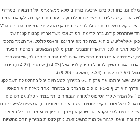
1 של אתמול היה גבעי קלות עם טיפוס קצרצר ותלול 10 ק"מ לסיום. בחזית קיבלנו ארבעה בורחים שלא ממש איימו על הדבוקה. במרדף
לצה הלבנה, שהצליח בהמשך לחזור לדבוקה בעזרת חבר קבוצה. לקראת הסיום,
 עשה קולות של בריחת סולו לפני שנתפס אף הוא לפני הטיפוס. הטיפוס הנ"ל
אחד שהתרסק קודם, ברח קדימה. הפורטוגלי משך אחריו קבוצה קטנה של
 אאולאליו, שוב הוא, ברח קדימה יחד עם יוהאנס קולסט, אך הצמד נתפס
 פול מאנייה לפני אדוארדו זמבניני ויונתן מילאן המאוכזב. הצרפתי הצעיר
ת, שמחזירה אותו בדלת הראשית אל חולצת הנקודות הסגולה, שאותה כבר
יהיה קשה לקרוע מעל גבו. מלבד זאת לא קיבלנו שינויים ב-GC, ויונאס וינגגור ממשיך להוביל במירוץ לפני גאל (4:03+), ארנסמן (4:27+), הינדלי
קטע 19 הוא הראשון מבין שני קטעי טיפוס קשים עד מאד בדולומיטים, אשר יחתמו את פרק ה-GC במירוץ. קטע היום יכול בהחלט להיחשב ל
המלך של המירוץ. זהו קטע קצר יחסית, 150 ק"מ, אך החל משליש הדרך הוא רצוף ב-4-5 טיפוסים רצחניים במיוחד. אחד מאלה הוא הפאסו
פי" של המירוץ, קרי הטיפוס לנקודה הגבוהה ביותר במירוץ כולו. גם הטיפוס
המסיים לפיאני די פצה לא קוטל קנים – למרות שהוא מדורג רק בדרגה 2 בשל אורכו הקצר יחסית, השיפועים הרצחנים בו, המגיעים לשיעורים דו
 לתחזית לגבי הקטע, הרי שכאן אין צורך בדמיון פרוע מדי בכדי לנבא את
 זכה יונאס וינגגור על מנת להשיג זאת.
ניתן לצפות במירוץ החל מהשעה