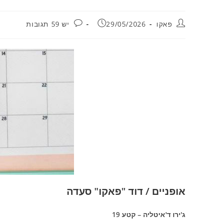
מחבר:
פורסם:
תגובות:
פאקו
29/05/2026
יש 59 תגובות
אופניים / דוד "פאקו" סעדה
ג'ירו ד'איטליה – קטע 19