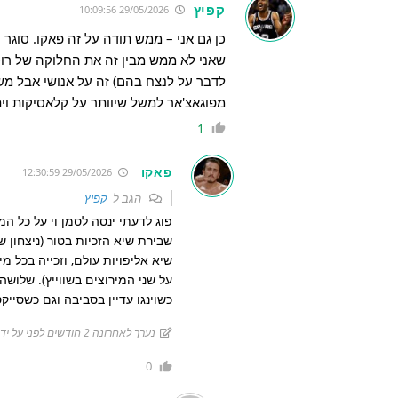
קפיץ
29/05/2026 10:09:56
לדבר על לנצח בהם) זה על אנושי אבל משה
מפוגאצ'אר למשל שיוותר על קלאסיקות וי
1
פאקו
29/05/2026 12:30:59
הגב ל
קפיץ
פוג לדעתי ינסה לסמן וי על כל ה
שיא אליפויות עולם, וזכייה בכל 
על שני המירוצים בשווייץ). שלוש
כשוינגו עדיין בסביבה וגם כשסיי
נערך לאחרונה 2 חודשים לפני על ידי פאקו
0