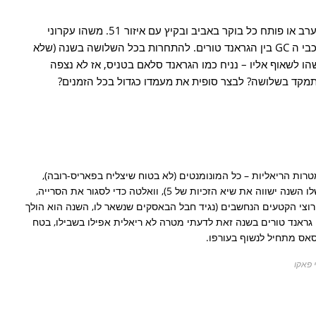
כן גם אני – ממש תודה על זה פאקו. סוגר ערב או פותח כל בוקר באביב ובקיץ עם איזור 51. משהו עקרוני
שאני לא ממש מבין זה את החלוקה של רוכבי ה GC בין הגראנד טורים. להתחרות בכל השלושה בשנה (שלא
ו לשאוף אליו – נניח כמו הגראנד סלאם בטניס, אז לא נצפה
תמקד בשלושה? לבצר סופית את מעמדו כגדול בכל הזמנים?
מטרות הריאליות – כל המונומנטים (לא בטוח שיצליח בפאריס-רובה),
שבירת שיא הזכיות בטור (ניצחון שלו השנה ישווה את שיא הזכיות של 5), וואלטה כדי לסגור את הסרייה,
מירוצי הקטעים הנחשבים (נגיד חבל הבאסקים שנשאר לו, השנה הוא הולך
ה גראנד טורים בשנה זאת לדעתי מטרה לא ריאלית אפילו בשבילו, בטח
קסאס מתחיל לנשוף בעורפו.