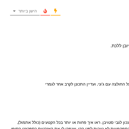
הישן ביותר
בן ללכת.
 החולצה עם ג'וני, ועדיין התכונן לקרב אחר לגמרי
כון לגבי סטויבן. ראו איך פחות או יותר בכל הקטעים (כולל אתמול),
תמקמויות לא טובות לפני הקו, שגמרו לו את האנרגיות בספרינט הסופי.