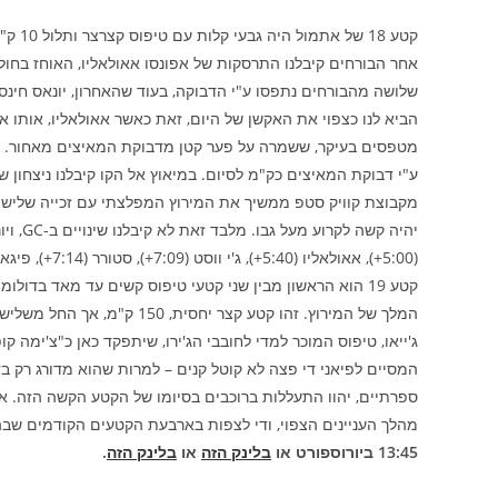
קטע 8
אחר הבורחים קיבלנו התרסקות של אפונסו אאולאליו, האוחז בחו
שלושה מהבורחים נתפסו ע"י הדבוקה, בעוד שהאחרון, יונאס חינס,
הביא לנו כצפוי את האקשן של היום, זאת כאשר אאולאליו, אותו 
מטפסים בעיקר, ששמרה על פער קטן מדבוקת המאיצים מאחור. כאן
ע"י דבוקת המאיצים כק"מ לסיום. במיאוץ אל הקו קיבלנו ניצחון של
מקבוצת קוויק סטפ ממשיך את המירוץ המפלצתי עם זכייה שלישי
(5:00+), אאולאליו (5:40+), ג'י ווסט (7:09+), סטורר (7:14+), פיגאנצולי (7:57+), קארוזו (8:34+) ואוקונור (9:20+).
ג'ייאו, טיפוס המוכר למדי לחובבי הג'ירו, שיתפקד כאן כ"צ'ימה קו
ספרתיים, יהוו התעללות ברוכבים בסיומו של הקטע הקשה הזה. אשר
מהלך העניינים הצפוי, ודי לצפות בארבעת הקטעים הקודמים שבהם
13:45 ביורוספורט או
בלינק הזה
או
בלינק הזה
.