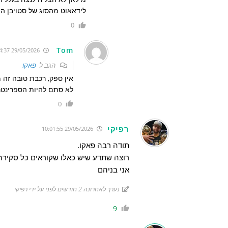
לידאאוט מהסוג של סטויבן הי
0
Tom
29/05/2026 13:24:37
הגב ל
פאקו
אין ספק, רכבת טובה זה 
לא סתם להיות הספרינטר של קוויק
0
רפיקי
29/05/2026 10:01:55
תודה רבה פאקו.
רוצה שתדע שיש כאלו שקוראים כל סקירה 
אני בניהם
נערך לאחרונה 2 חודשים לפני על ידי רפיקי
9