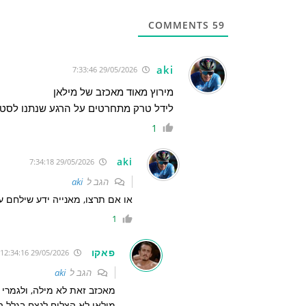
COMMENTS
59
aki
29/05/2026 7:33:46
מירוץ מאוד מאכזב של מילאן
לידל טרק מתחרטים על הרגע שנתנו לסטיו
1
aki
29/05/2026 7:34:18
הגב ל
aki
או אם תרצו, מאנייה ידע שילחם על
1
פאקו
29/05/2026 12:34:16
הגב ל
aki
מאכזב זאת לא מילה, ולגמרי נ
מילאן לא הצליח לנצח בגלל ה