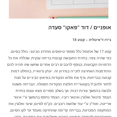
אופניים / דוד "פאקו" סעדה
ג'ירו ד'איטליה – קטע 18
קטע 17 של אתמול כלל מספר טיפוסים מהדרג הבינוני, כולל בסיום.
כפי שהיה צפוי, בחזית התגבשה קבוצת בריחה ענקית, שכללה את כל
הדמויות הקבועות, בנוסף לרוכבים רבים אחרים שחשו שזו תהיה להם
ההזדמנות האחרונה לזכייה במירוץ זה. יונתן נרוואייז, בהחלט דמות
קבועה בבריחות, גרף את מלוא הנקודות במיאוץ הביניים על מנת
לחזור ולהוביל בקטגוריית חולצת הנקודות הסגולה. הבריחה פשטה
ולבשה בהמשך צורות רבות, אך בשלב מסויים מצא עצמו בחזית
הצמד מיכאל ואלגרן ואינאר רוביו. הצמד נתפס בהמשך ע"י איגור
ארייטה, ואח"כ ע"י עוד שלושה רוכבים. כק"מ לסיום, שיגר ואלגרן את
המתקפה המכרעת, בבריחה קדימה שהחזיקה מעמד עד לקו הסיום,
כשאנדראס לקנסונד ודמיאנו קארוזו משלימים את הפודיום. הדני