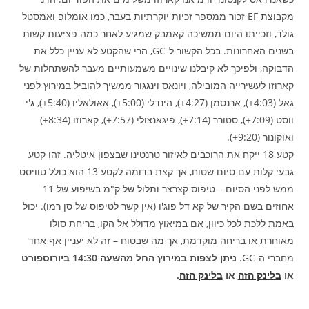
מקבוצת EF זכור ממספר זכיות יוקרתיות בעבר, כמו אומלופ ואמסטל
גולד, וזכייתו היום ממשיכה קאמבק שמגיע לאחר כמה פציעות קשות
בשנים האחרונות. בכל הקשור ל-GC, הרי שהקטע לא עניין כלל את
הדבוקה, ולפיכך לא קיבלנו שינויים משמעותיים מעבר להשתחלות של
קארוזו לעשירייה המובילה, ויונאס וינגגור ממשיך להוביל במירוץ לפני
גאל (4:03+), ארנסמן (4:27+), הינדלי (5:00+), אאולאליו (5:40+), ג'י
ווסט (7:09+), סטורר (7:14+), פיגאנצולי (7:57+), קארוזו (8:34+)
ואוקונור (9:20+).
קטע 18 ייקח את הרוכבים לאיזור טרנטינו שבצפון איטליה. זהו קטע
גבעי קלות עם סיום שטוח, אך קצת בדומה לקטע 13 הוא כולל טוויסט
ממש לפני הסיום – טיפוס קצרצר ותלול של ק"מ בשיפוע של 11
אחוזים בשם הקיר של קא דל פוג'ו (אין קשר לטיפוס של סן רמו). יכול
באמת ללכת לכל כיוון, אם במיאוץ מדולל אל הקו, בריחת סולו
מאוחרת או בריחה מוקדמת, אך מה שבטוח – זה לא יעניין אף אחד
מחברי ה-GC.
ניתן לצפות במירוץ החל מהשעה 14:30 ביורוספורט
או
בלינק הזה
או
בלינק הזה
.