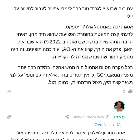
עם כזה שבוע 3 לגרנד טור כבר לגמרי אפשר לעבור לחשוב על
יולי.
אסגרן זכה באמסטל גולד? ריספקט.
לדעתי קצת המעטת בחומרת הפציעות שהוא חזר מהן. ראיתי
הרבה התרגשויות ברשת שבתאונה ב-2022 (?) הוא שבר את
האגן, פרק את הירך, קרע את ה-ACL, ועוד כמה תופינים. זה היה
מספיק חמור שחשבו שנגמרה לו הקריירה.
בכל מקרה הסיום אתמול היה ממש אחלה. במידה רבה יותר
מעניין ממאבקי GC, כי אין תסריט ברור, אלא זה קם ונופל על למי
נשאר קצת מיץ, ניצול הזדמנויות, וכמובן מזל.
0
פאקו
28/05/2026 14:08:36
הגב ל
Tom
אתה מתכוון לואלגרן. אסגרן לקח את פלנדריה בספרינט מול
מתיו, שזה אפילו יותר יוקרתי. אבל עדיין הרבה כבוד לואלגרן על