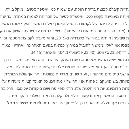
. בחזית קיבלנו קבוצת בריחה חזקה, עם שמות כמו יאספר סטויבן, מיקל ביירג,
 הייתה מעוניינת בקטע כלל, ואיפשרה לפער של הבריחה לצמוח במהרה, עד שזה
, שם קיבלנו בריחה קדימה של לקנסונד. בטיול הצטרף אליו בהמשך, ועקף אותו ממש
(אותן הכיר היטב, כמו את כל האיזור), ונשאר בחזית עד שחצה ראשון את הקו
בטיול הוא שם מוכר בענף, עם מספר זכיות מפורסמות, שהיוקרתית שביניהן הייתה בטור של פלנדריה ב-2019, והוא מעניק לקבוצת אסטנה זכי
קיבלנו כל שינוי, ואפונסו אאולאליו ממשיך להוביל במירוץ, כנראה בפעם האחרונה, ואחריו וינגגור
לנו. הוא ייצא מהעיר אאוסטה, כשם העמק הידוע בו היא מצוייה, וימשיך בדרך
עד לאתר הסקי האלפי פילה. מדובר אמנם בקטע קצר יחסית, 133 ק"מ סה"כ, אך הוא משופע בטיפוסים אלפים קשוחים כבר מתחילתו, מה
שהופך אותו לאחד הקשים במירוץ הנוכחי. כך בדרך הרוכבים יפגשו שני טיפוסים מדרגה 1, ועוד שניים מדרגות נמוכות יותר, אך גולת הכותרת
היא הטיפוס המסיים לפילה – 16.5 ק"מ של טיפוס אלפי מפרך במיוחד, בשיפוע קבוע פחות או יותר של 7 אחוזים. כל האינדיקציות מעידות על
רות הדומיננטיות המוחלטת שלו, הדני ספג פה ושם ביקורות על סגנון הרכיבה
סגנון המאפיין אותו) קשורות למחלה קלה בה אחז בשלבים הקודמים.
צפינו אף תעלה מדרגה בדרך לניצחון שלו כאן.
ניתן לצפות במירוץ החל