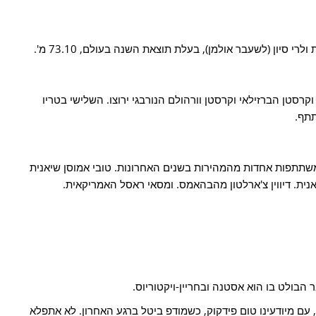
י סיון (לשעבר אולמן), בעלת תוצאת השנה בעולם, 73.10 מ'.
ס וקרסטן הברזילאי וקרסטן וורהולם הנורבגי ירוצו. השלישי בטריו
תתף.
 משתתפות אחדות מהמהירות בשנים האחרונות. טובי אמוסן שיאנית
אנית. דיווין צ'ארלטון מהבהאמס. ומסאי ראסל האמריקאית.
 הבולט בו הוא אסטנה ובחריין-ויקטוריוס.
עם מיודעינו טום פידקוק, כשמודפ ביטל ברגע האחרון. לא אתפלא