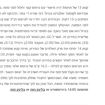
קטע 13 של אתמול היה מישורי עם טיפוס קצר ותלול לפני סופו
אנדראס לקנסונד ואלברטו בטיול. כפי שהיה די צפוי, הדבוקה לא
הסתכם ב-13 דקות. הבורחים רכבו יחדיו עד לטיפוס הנ"ל
לפני הפסגה. האיטלקי המשיך להגדיל את הפער בירידות מהטיפוס 
שלישית במירוץ זה. אשר ל-GC, כאן כאמור לא 
(33), ארנסמן (2:03), גאל (2:30), אוקונור (2:50), הינדלי (3:12), סטורר (3:34), ג'י ווסט (3:40), פליצארי (3:42) והארפר (4:15).
קטע 14 יפתח את פרק האלפים של המירוץ, ואיזה קטע שמחכה 
כך שהיום נקבל סוף סוף את העברת השרביט אל יונאס וינגגור. למ
השמרני משהו שלו, כשבהמשך התברר שחלק מהסיבות לכך (מלבד ה
בהנחה שהשתחרר ממנה, הכל מוכן גם לכך שהדומיננטיות שלו בה 
מהשעה 14:05 ביורוספורט או
בלינק הזה
או
בלינק הזה
.