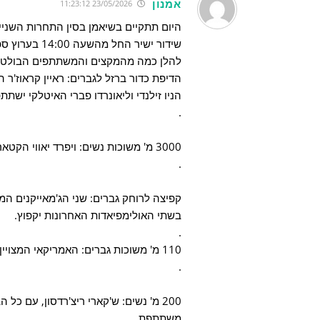
אמנון
23/05/2026 11:23:12
היום תתקיים בשיאמן בסין התחרות השני
שידור ישיר החל מהשעה 14:00 בערוץ ספורט 1.
להלן כמה מהמקצים והמשתתפים הבולטי
הדיפת כדור ברזל לגברים: ראיין קראוז'ר 
הניו זילנדי וליאונרדו פברי האיטלקי ישתתפ
.
3000 מ' משוכות נשים: ויפרד יאווי הקטארית המצויינת תרוץ. גם אדוה כהן שלנו משתתפת.
.
קפיצה לרוחק גברים: שני הג'מאייקנים המצויי
בשתי האולימפיאדות האחרונות יקפוץ.
.
110 מ' משוכות גברים: האמריקאי המצויין קורדל טינץ' שתוצאתו הטובה ביותר 12.87 ירוץ
.
200 מ' נשים: ש'קארי ריצ'רדסון, עם כ
משתתפת.