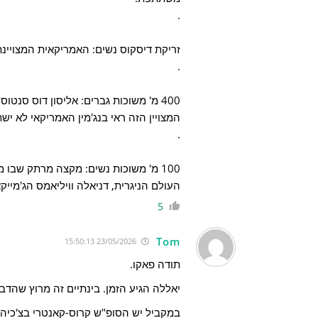
.
זריקת דיסקוס נשים: האמריקאית המצויינת ולר
.
400 מ' משוכות גברים: אליסון דוס סנטו
המצויין הזה ראי בנג'מין האמריקאי לא יש
.
100 מ' משוכות נשים: מקצה מרתק שבו
העולם הניגרית, דניאלה וויליאמס הג'מייק
5
Tom
23/05/2026 15:50:13
תודה פאקו.
יאללה הגיע הזמן. בינתיים זה מרוץ שהדבר
במקביל יש הסופ"ש קרוס-קאנטרי בצ'כיה, 