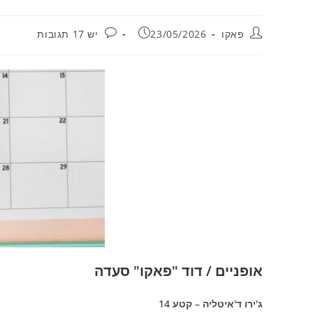
מחבר:
פורסם:
תגובות:
פאקו
23/05/2026
יש 17 תגובות
אופניים / דוד "פאקו" סעדה
ג'ירו ד'איטליה – קטע 14