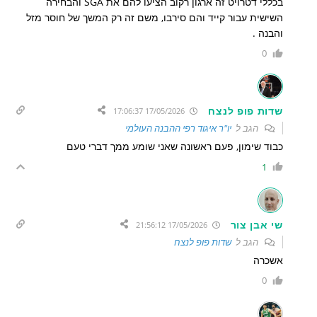
בכללי דטרויט זה ארגון רקוב הציעו להם את SGA והבחירה
השישית עבור קייד והם סירבו, משם זה רק המשך של חוסר מזל
והבנה .
0
שדות פופ לנצח
17/05/2026 17:06:37
הגב ל
יו"ר איגוד רפי ההבנה העולמי
כבוד שימון, פעם ראשונה שאני שומע ממך דברי טעם
1
שי אבן צור
17/05/2026 21:56:12
הגב ל
שדות פופ לנצח
אשכרה
0