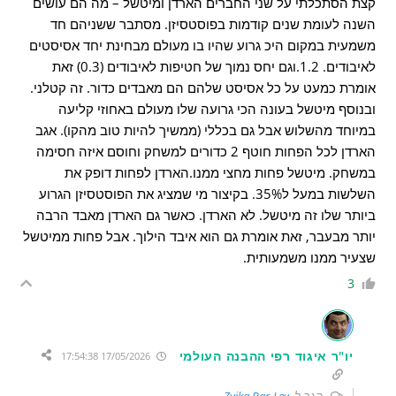
קצת הסתכלתי על שני החברים הארדן ומיטשל – מה הם עושים
השנה לעומת שנים קודמות בפוסטסיזן. מסתבר ששניהם חד
משמעית במקום היכ גרוע שהיו בו מעולם מבחינת יחד אסיסטים
לאיבודים. 1.2.וגם יחס נמוך של חטיפות לאיבודים (0.3) זאת
אומרת כמעט על כל אסיסט שלהם הם מאבדים כדור. זה קטלני.
ובנוסף מיטשל בעונה הכי גרועה שלו מעולם באחוזי קליעה
במיוחד מהשלוש אבל גם בכללי (ממשיך להיות טוב מהקו). אגב
הארדן לכל הפחות חוטף 2 כדורים למשחק וחוסם איזה חסימה
במשחק. מיטשל פחות מחצי ממנו.הארדן לפחות דופק את
השלשות במעל ל35%. בקיצור מי שמציג את הפוסטסיזן הגרוע
ביותר שלו זה מיטשל. לא הארדן. כאשר גם הארדן מאבד הרבה
יותר מבעבר, זאת אומרת גם הוא איבד הילוך. אבל פחות ממיטשל
שצעיר ממנו משמעותית.
3
יו"ר איגוד רפי ההבנה העולמי
17/05/2026 17:54:38