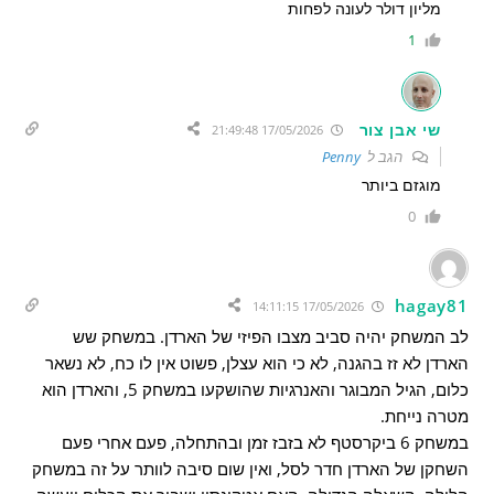
מליון דולר לעונה לפחות
1
שי אבן צור
17/05/2026 21:49:48
הגב ל
Penny
מוגזם ביותר
0
hagay81
17/05/2026 14:11:15
לב המשחק יהיה סביב מצבו הפיזי של הארדן. במשחק שש
הארדן לא זז בהגנה, לא כי הוא עצלן, פשוט אין לו כח, לא נשאר
כלום, הגיל המבוגר והאנרגיות שהושקעו במשחק 5, והארדן הוא
מטרה נייחת.
במשחק 6 ביקרסטף לא בזבז זמן ובהתחלה, פעם אחרי פעם
השחקן של הארדן חדר לסל, ואין שום סיבה לוותר על זה במשחק