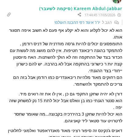
Kareem Abdul-Jabbar (סיקמה לשעבר)
17/05/2026 17:44:45
הגב ל
יו"ר איגוד רפי ההבנה העולמי
הוא לא יכול לקלוע והוא לא יקלע אף פעם לא חשוב איפה תסגור
אותו.
התומפסונים יכולים להיות גרסה מודרנית של דניס רודמן ,
להתמקד בהגנה ריבאונד חטיפות. אין להם מושג מה לעשות עם
הכדור בצד של ההתקפה וזה לא הולך להשתנות. האח מיוסטון
קצת יות ר כישרוני בהתקפה אבל לא בהרבה. יש להם כישרון
ייחודי בצד ההגנתי.
הם רחוקים מאוד מלהיות ריבאונדרים כמו רודמן אבל בזה הם
צריכים להתמקד ולהשתפר.
דורן לא יהיה שחקן התקפי גם כן , אין לו את זה רואים מיד.
הוא סנטר הגנתי כמו בן וואלס אבל יכול לתת 15 נק למשחק שזה
יפה .
הוא יכול להיות שחקן 3 בהיררכיה בקבוצה…מה שאומר שחסר
לדטרויט עוד סטאר ליד קאניגהם.
דאניס ג'נקינס זה סיפור רציני מאוד מאנדראפטד ואלמוני לחלוטין