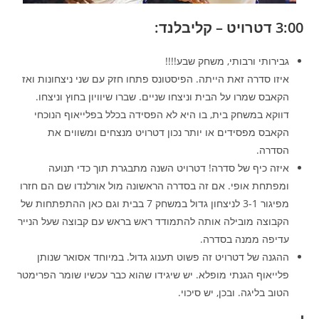
3:00 דטרויט – קליבלנד:
גבירותי ורבותי, משחק שבע!!!!
איזו סדרה זאת הייתה. הפיסטונס פתחו חזק עם שני ניצחונות ואז
הקאבס שמרו על הבית וניצחו שניים. שברו שיוויון בחוץ וניצחו.
דווקא במשחק בית, בו היא לא הפסידה בכלל בפלייאוף הנוכחי
הקאבס מפסידים או יותר נכון דטרויט מנצחים ומשווים את
הסדרה.
איזה כיף של סדרה! דטרויט השנה מתבגרת תוך כדי תנועה
ומפתחת אופי. אם זה בסדרה הראשונה מול אורלנדו שם הם חזרו
מפיגור 3-1 לניצחון גדול במשחק 7 בבית וגם כאן ההתפתחות של
הקבוצה מובילה אותה להתמודד ראש בראש עם קבוצה שעל הנייר
עדיפה ממנה בסדרה.
ההגנה של דטרויט זה פשוט תענוג גדול. במיוחד אסואר שנותן
פלייאוף הגנתי מופלא. יש שיגידו שהוא כבר עכשיו שומר הפרימטר
הטוב בליגה. ובכן, יש סיכוי.