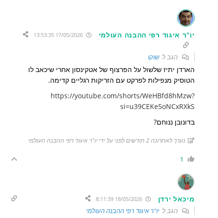
יו"ר איגוד רפי ההבנה העולמי
17/05/2026 13:53:35
הגב ל
שוקו
הארדן יתיז שלשול על הפרצוף של אטקינסון אחרי שיכאב לו
הטוסיק מנפילות לפרקט עם הזריקות רגליים קדימה.
https://youtube.com/shorts/WeHBfd8hMzw?
si=u39CEKe5oNCxRXkS
בדונובן ננוחם?
נערך לאחרונה 2 חודשים לפני על ידי יו"ר איגוד רפי ההבנה העולמי
1
מיכאל ירדן
18/05/2026 8:11:39
הגב ל
יו"ר איגוד רפי ההבנה העולמי