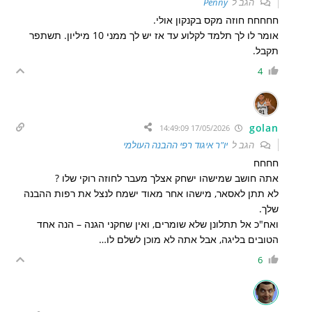
הגב ל
Penny
חחחחח חוזה מקס בקנקון אולי.
אומר לו לך תלמד לקלוע עד אז יש לך ממני 10 מיליון. תשתפר
תקבל.
4
golan
17/05/2026 14:49:09
הגב ל
יו"ר איגוד רפי ההבנה העולמי
חחחח
אתה חושב שמישהו ישחק אצלך מעבר לחוזה רוקי שלו ?
לא תתן לאסאר, מישהו אחר מאוד ישמח לנצל את רפות ההבנה
שלך.
ואח"כ אל תתלונן שלא שומרים, ואין שחקני הגנה – הנה אחד
הטובים בליגה, אבל אתה לא מוכן לשלם לו…
6