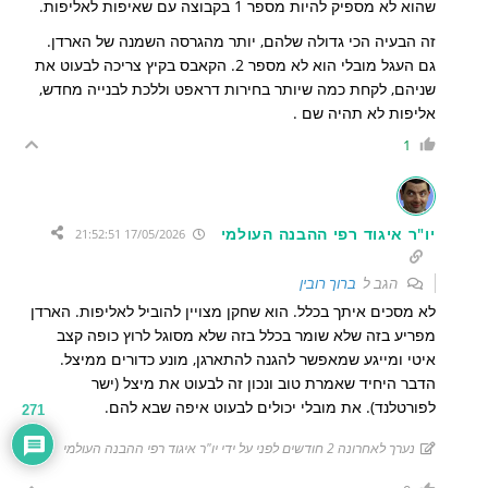
שהוא לא מספיק להיות מספר 1 בקבוצה עם שאיפות לאליפות.
זה הבעיה הכי גדולה שלהם, יותר מהגרסה השמנה של הארדן.
גם העגל מובלי הוא לא מספר 2. הקאבס בקיץ צריכה לבעוט את
שניהם, לקחת כמה שיותר בחירות דראפט וללכת לבנייה מחדש,
אליפות לא תהיה שם .
1
יו"ר איגוד רפי ההבנה העולמי
17/05/2026 21:52:51
הגב ל
ברוך רובין
לא מסכים איתך בכלל. הוא שחקן מצויין להוביל לאליפות. הארדן
מפריע בזה שלא שומר בכלל בזה שלא מסוגל לרוץ כופה קצב
איטי ומייגע שמאפשר להגנה להתארגן, מונע כדורים ממיצל.
הדבר היחיד שאמרת טוב ונכון זה לבעוט את מיצל (ישר
לפורטלנד). את מובלי יכולים לבעוט איפה שבא להם.
271
נערך לאחרונה 2 חודשים לפני על ידי יו"ר איגוד רפי ההבנה העולמי