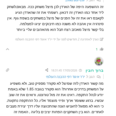
הגב ל
Zvika Bar-Lev
זה ההשפעה היפה של הארדן לכן מיצל משחק ככה. מבאס,לשחק
ליד אחד כמו הארדן זה דכאון. רשמתי את זה שהארדן הגיע
לקאבס ראו את זה על הפנים של מיצל במשחקים בשפת גוף. אין
סינרגיה אין אהבה לא משנה כמו חיבוקים יציגו למצלמה.
בלי קשר מיצל מאכזב רצח חבל הוא מהאהובים עליי ביותר
נערך לאחרונה 2 חודשים לפני על ידי יו"ר איגוד רפי ההבנה העולמי
1
ברוך רובין
17/05/2026 18:31:45
הגב ל
יו"ר איגוד רפי ההבנה העולמי
מה קשור הארדן לזה שמיצל לא סקורר מספיק טוב, ולא משפיע
על המשחק בדרכים אחרות? הוא סקורר בגובה 1.85 שלא באמת
יודע לנהל התקפה. ראינו את זה מול טורונטו, ורואים את זה שוב
עכשיו. ברגע ששומר ארוך ופיזי מוצמד אליו, כל ההתקפה נתקעת,
כי הוא לא מסוגל להעניש הגנה שהתכווצה עליו דרך יצירת מצבים
לאחרים. הוא בין השחקנים הפחות יציבים בליגה , האמת זה