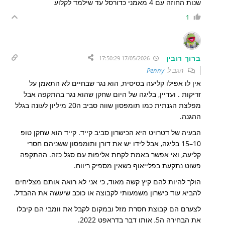
שנות החוזה עם 4 מאמני כדורסל עד שילמד לקלוע
1
ברוך רובין
17/05/2026 17:50:29
הגב ל
Penny
אין לו אפילו קליעה בסיסית, הוא נגר שבחיים לא התאמן על
זריקות . ועדיין, בליגה של היום שחקן שהוא נגר בהתקפה אבל
מפלצת הגנתית כמו תומפסון שווה סביב ה20 מיליון לעונה בגלל
ההגנה.
הבעיה של דטרויט היא הכישרון סביב קייד. קייד הוא שחקן טופ
10–15 בליגה, אבל לידו יש את דורן ותומפסון ששניהם חסרי
קליעה, ואי אפשר באמת לקחת אליפות עם סגל כזה. ההתקפה
פשוט נתקעת בפלייאוף כשאין מספיק ריווח.
הולך להיות להם קיץ קשה מאוד, כי אני לא רואה אותם מצליחים
להביא עוד כישרון משמעותי לקבוצה או כוכב שיעשה את ההבדל.
לצערם הם קבוצת חסרת מזל ובמקום לקבל את וומבי הם קיבלו
את הבחירה ה5, אותו דבר בדראפט 2022.