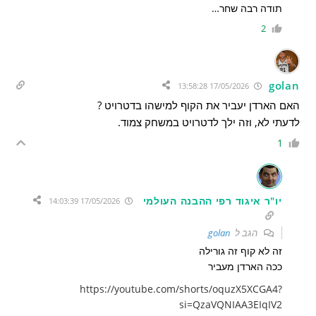
תודה רבה שחר…
2
golan
17/05/2026 13:58:28
האם הארדן יעביר את הקוף למישהו בדטרויט ?
לדעתי לא, וזה ילך לדטרויט במשחק צמוד.
1
יו"ר איגוד רפי ההבנה העולמי
17/05/2026 14:03:39
הגב ל
golan
זה לא קוף זה גורילה
ככה הארדן מעביר
https://youtube.com/shorts/oquzX5XCGA4?
si=QzaVQNIAA3EIqIV2