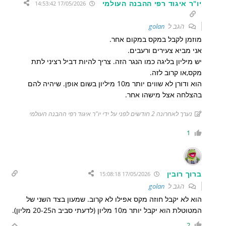
יו"ר איגוד רפי ההבנה העולמי
17/05/2026 14:53:42
הגב ל
golan
מוזמן לקבל במקס במקום אחר.
אני מביא צעירים ורעבים.
יש מיליון בליגה כמו הנגר הזה. צריך להיות דביל רציני לתת
מקס,או קרוב לזה.
הוא ודורן לא שווים יותר מ10 מיליון בשום אופן. שיהיה להם
בהצלחה אצל מישהו אחר.
נערך לאחרונה 2 חודשים לפני על ידי יו"ר איגוד רפי ההבנה העולמי
1
ברוך רובין
17/05/2026 15:08:18
הגב ל
golan
הוא לא יקבל חוזה מקס אפילו לא קרוב. שמעון בצד השני של
המטוטלת הוא יקבל יותר מ10 מליון (לדעתי סביב ה20-25 מליון).
2