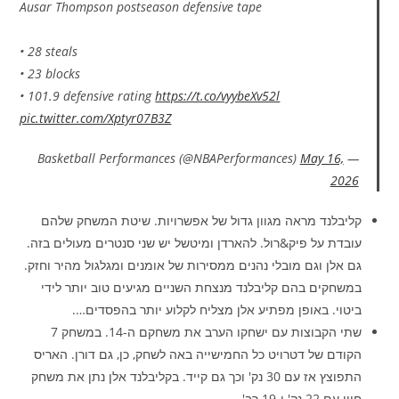
Ausar Thompson postseason defensive tape
• 28 steals
• 23 blocks
• 101.9 defensive rating
https://t.co/vyybeXv52l
pic.twitter.com/Xptyr07B3Z
May 16,
— Basketball Performances (@NBAPerformances)
2026
קליבלנד מראה מגוון גדול של אפשרויות. שיטת המשחק שלהם
עובדת על פיק&רול. להארדן ומיטשל יש שני סנטרים מעולים בזה.
גם אלן וגם מובלי נהנים ממסירות של אומנים ומגלגול מהיר וחזק.
במשחקים בהם קליבלנד מנצחת השניים מגיעים טוב יותר לידי
ביטוי. באופן מפתיע אלן מצליח לקלוע יותר בהפסדים….
שתי הקבוצות עם ישחקו הערב את משחקם ה-14. במשחק 7
הקודם של דטרויט כל החמישייה באה לשחק, כן, גם דורן. האריס
התפוצץ אז עם 30 נק' וכך גם קייד. בקליבלנד אלן נתן את משחק
חייו עם 22 נק' ו-19 רב'.