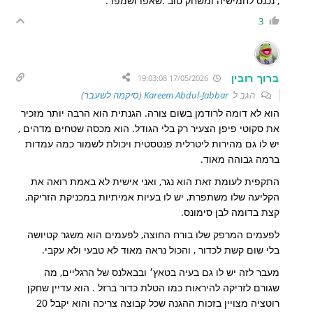
, נכנס לחמישיה ומשחק טוב .שאפו ושמפו .
3
ברוך רובין
17/05/2026 19:03:08
הגב ל
Kareem Abdul-Jabbar (סיקמה לשעבר)
הוא לא דומה לרודמן בשום צורה. הגנתית הוא הרבה יותר מזכיר
את סקוטי פיפן הצעיר רק בלי הגודל. הוא מכסה שטחים מדהים ,
יש לו גם מהירות ליטרלית פנטסטית ויכולת לשמור כמה עמדות
ברמה גבוהה מאוד.
התקפית לעומת זאת הוא נגר, ואני אישית לא באמת רואה את
הקליעה שלו משתפרת, יש לו בעיות אמיתיות במכניקת הזריקה,
קצת בדומה לבן סימונס.
לפעמים המרפק שלו בורח החוצה, לפעמים הוא משגר קטיושה
בלי שום קשת לכדור , והכול נראה מאוד לא טבעי ולא עקבי.
מעבר לזה יש לו גם בעיה בטאץ׳ ובבאלנס של הרגליים, מה
שגורם לזריקה להיראות כמו הטלת כדור ברזל . הוא עדיין שחקן
רוטציה מצויין בזכות ההגנה שכל קבוצה צריכה והוא יקבל 20