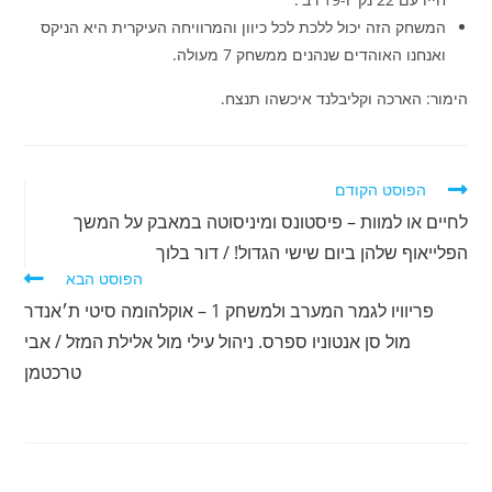
המשחק הזה יכול ללכת לכל כיוון והמרוויחה העיקרית היא הניקס
ואנחנו האוהדים שנהנים ממשחק 7 מעולה.
הימור: הארכה וקליבלנד איכשהו תנצח.
לקרוא
הפוסט הקודם
מאמרים
לחיים או למוות – פיסטונס ומיניסוטה במאבק על המשך
נוספים
הפלייאוף שלהן ביום שישי הגדול! / דור בלוך
הפוסט הבא
פריוויו לגמר המערב ולמשחק 1 – אוקלהומה סיטי ת׳אנדר
מול סן אנטוניו ספרס. ניהול עילי מול אלילת המזל / אבי
טרכטמן