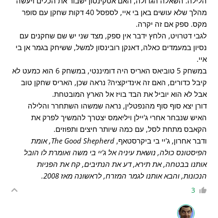
הלילה. השאלה הגדולה, האם אטקינסון ישבור את הכלים ויעשה
מהלך שלא עושים באן בי איי, לספסל 40 דקות שחקן עם סופר
מקס. ספק אם זה יקרה.
לגבי דטרויט, הלחץ ידבר אין ספק, מצד שני יש שם שחקנים עם
נסיון במעמדים כאלה, דאנקן רובינסון למשל, ששיחק בגמר אן בי
איי.
במשחק 5 טוביאס האריס היה דומיננטי, במשחק 6 הוא כמעט לא
קיבל כדורים, האם זה אינדיקציה? נראה שכן, האריס שחקן טוב
אבל לא הוא יוביל את הבד בויז אל הארץ המובטחת.
דורן יצא סוף סוף מהנפטלין, נראה שמשהו השתחרר והלילה
האיש שנבחר אחרי ג'יילן ויליאמס יצטרך להמשיך לפרק את
הקאבס מתחת לסל, עם כמה שיותר חיצים ותפוזים.
ודבר אחרון, ג'יי בי ביקרסטאף,
The Good Shepherd, אומת
הפיסטונס כולה, נושאת עיניה אל ג'יי בי משה ואומרת לו הובל
אותנו בבטחה, את תירא, דע את הנתיבים, קח את הפניות
הנכונות, והבא אותנו לגמר המזרח, לראשונה מאז 2008.
3