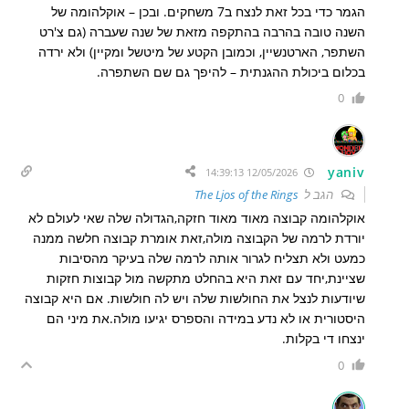
הגמר כדי בכל זאת לנצח ב7 משחקים. ובכן – אוקלהומה של
השנה טובה בהרבה בהתקפה מזאת של שנה שעברה (גם צ'רט
השתפר, הארטנשיין, וכמובן הקטע של מיטשל ומקיין) ולא ירדה
בכלום ביכולת ההגנתית – להיפך גם שם השתפרה.
0
yaniv
12/05/2026 14:39:13
הגב ל
The Ljos of the Rings
אוקלהומה קבוצה מאוד מאוד חזקה,הגדולה שלה שאי לעולם לא
יורדת לרמה של הקבוצה מולה,זאת אומרת קבוצה חלשה ממנה
כמעט ולא תצליח לגרור אותה לרמה שלה בעיקר מהסיבות
שציינת,יחד עם זאת היא בהחלט מתקשה מול קבוצות חזקות
שיודעות לנצל את החולשות שלה ויש לה חולשות. אם היא קבוצה
היסטורית או לא נדע במידה והספרס יגיעו מולה.את מיני הם
ינצחו די בקלות.
0