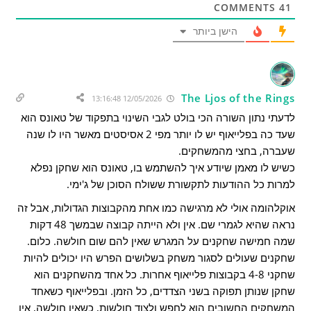
COMMENTS
41
הישן ביותר
The Ljos of the Rings
12/05/2026 13:16:48
לדעתי נתון השורה הכי בולט לגבי השינוי בתפקוד של טאונס הוא
שעד כה בפלייאוף יש לו יותר מפי 2 אסיסטים מאשר היו לו שנה
שעברה, בחצי מהמשחקים.
כשיש לו מאמן שיודע איך להשתמש בו, טאונס הוא שחקן נפלא
למרות כל ההודעות לתקשורת ששולח הסוכן של ג'ימי.
אוקלהומה אולי לא מרגישה כמו אחת מהקבוצות הגדולות, אבל זה
נראה שהיא לגמרי שם. אין ולא הייתה קבוצה שבמשך 48 דקות
שמה חמישה שחקנים על המגרש שאין להם שום חולשה. כלום.
שחקנים שעולים לסגור משחק בשלושים הפרש היו יכולים להיות
שחקני 4-8 בקבוצות פלייאוף אחרות. כל אחד מהשחקנים הוא
שחקן שנותן תפוקה בשני הצדדים, כל הזמן. ובפלייאוף כשאחד
המשחקים החשובים הוא לחפש ולצוד חולשות, כשאין חולשה, אין