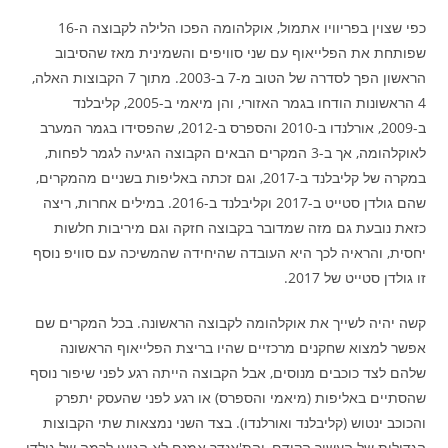
כפי שצוין בפריוויו אתמול, אוקלהומה הפכו הלילה לקבוצה ה-16
שפותחת את הפלייאוף עם שני סוויפים והשמינית מאז שהסיבוב
הראשון הפך לסדרה של הטוב מ-7 ב-2003. מתוך 7 הקבוצות האלה,
4 הראשונות הודחו בגמר האזורי, והן מיאמי ב-2005, קליבלנד
ב-2009, אורלנדו ב-2010 והספרס ב-2012, שהפסידו בגמר המערב
לאוקלהומה, אך ב-3 המקרים הבאים הקבוצה הגיעה לגמר לפחות,
במקרה של קליבלנד ב-2017, וגם זכתה באליפות בשניים מהמקרים,
שהם גולדן סטייט ב-2017 וקליבלנד ב-2016. במילים אחרות, ריצה
כזאת נובעת גם מזה שמדובר בקבוצה חזקה וגם מיריבות חלשות
יחסית, והראיה לכך היא העובדה שהיחידה שהמשיכה עם סוויפ נוסף
זו גולדן סטייט של 2017.
קשה יהיה לשייך את אוקלהומה לקבוצה הראשונה. בכל המקרים שם
אפשר למצוא שחקנים מרכזיים שהיו בריצת הפלייאוף הראשונה
שלהם לצד כוכבים מנוסים, אבל הקבוצה הייתה רגע לפני שיפור נוסף
שהסתיים באליפות (מיאמי והספרס) או רגע לפני שהעסק יתפרק
והכוכב ינטוש (קליבלנד ואורלנדו). בצד השני נמצאות שתי הקבוצות
הגדולות של העשור הקודם, והת'אנדר אמנם לא הגיעו לרמה של גולדן