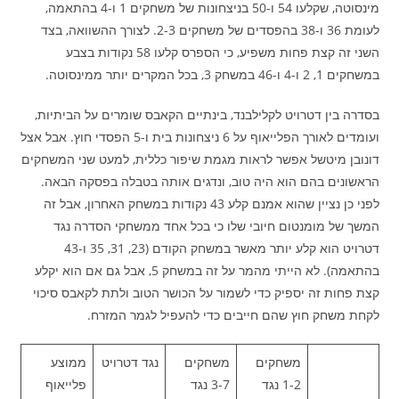
מינסוטה, שקלעו 54 ו-50 בניצחונות של משחקים 1 ו-4 בהתאמה,
לעומת 36 ו-38 בהפסדים של משחקים 2-3. לצורך ההשוואה, בצד
השני זה קצת פחות משפיע, כי הספרס קלעו 58 נקודות בצבע
במשחקים 1, 2 ו-4 ו-46 במשחק 3, בכל המקרים יותר ממינסוטה.
בסדרה בין דטרויט לקלילבנד, בינתיים הקאבס שומרים על הביתיות,
ועומדים לאורך הפלייאוף על 6 ניצחונות בית ו-5 הפסדי חוץ. אבל אצל
דונובן מיטשל אפשר לראות מגמת שיפור כללית, למעט שני המשחקים
הראשונים בהם הוא היה טוב, ונדגים אותה בטבלה בפסקה הבאה.
לפני כן נציין שהוא אמנם קלע 43 נקודות במשחק האחרון, אבל זה
המשך של מומנטום חיובי שלו כי בכל אחד ממשחקי הסדרה נגד
דטרויט הוא קלע יותר מאשר במשחק הקודם (23, 31, 35 ו-43
בהתאמה). לא הייתי מהמר על זה במשחק 5, אבל גם אם הוא יקלע
קצת פחות זה יספיק כדי לשמור על הכושר הטוב ולתת לקאבס סיכוי
לקחת משחק חוץ שהם חייבים כדי להעפיל לגמר המזרח.
משחקים
משחקים
נגד דטרויט
ממוצע
1-2 נגד
3-7 נגד
פלייאוף