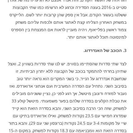
סטייט ב-2016 בעונה הסדירה וכרגע לא הרשימו כמו שתי הקבוצות
ששלטו בעשור הקודם, אבל אין ספק שהן קרובות יותר לשם. הלייקרס
במשחק האחרון הצליחו קצת לאתגר אותם ולכפות עליהם משחק
צמוד ראשון בפלייאוף, ויהיה מעניין לראות אם המנצחת בין הספרס
למינסוטה תוכל לאתגר אותם יותר.
3. הכוכב של האנדרדוג.
לצד שתי סדרות שהסתיימו בסוויפ, יש לנו שתי סדרות בשוויון 2, ואצל
שתיהן בחרתי להתמקד בכוכב של הקבוצה ללא יתרון הביתיות, זו
שנחשבת אנדרדוג על הנייר, כי בשני המקרים הוא נראה יותר טוב
בסיבוב השני. נתחיל עם הסדרה המערבית ועם אנתוני אדוארדס, ואז
נעבור למזרח ודונובן מיטשל, אך רגע לפני כן, נציין ששניהם מובילים
את טבלת הקלעים בסדרה שלהם בפער משמעותי. מיטשל קולע 33
למשחק, שזה הכי הרבה בסיבוב השני, והבא בסדרה הזאת הוא קייד
שמדורג חמישי עם 23.5 נקודות למשחק, ואילו אדוארדס בתיקו עם
שיי על מקומות 3-4 עם 24.5 נקודות (ברונסון שני עם 29), והבא בתור
בסדרה הזאת הוא וומבניאמה עם 18.3 נקודות למשחק, במקום ה-15