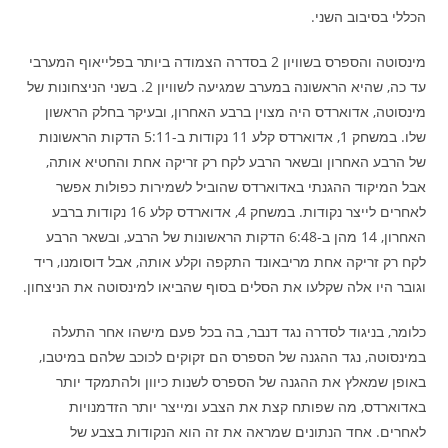
הכללי בסיבוב השני.
מינסוטה והספרס בשוויון 2 בסדרה הצמודה ביותר בפלייאוף המערבי
עד כה, שהיא הראשונה במערב שמגיעה לשוויון 2. בשני הניצחונות של
מינסוטה, אדוארדס היה מצוין ברבע האחרון, ובעיקר בחלק הראשון
שלו. במשחק 1, אדוארדס קלע 11 נקודות ב-5:11 הדקות הראשונות
של הרבע האחרון ובשאר הרבע לקח רק זריקה אחת והחטיא אותה,
אבל המיקוד ההגנתי באדוארדס שהוביל לשמירות כפולות אפשר
לאחרים לייצר נקודות. במשחק 4, אדוארדס קלע 16 נקודות ברבע
האחרון, 14 מהן ב-6:48 הדקות הראשונות של הרבע, ובשאר הרבע
לקח רק זריקה אחת מריבאונד התקפה וקלע אותה, אבל דוסומנו, ריד
וגובר היו אלה שקלעו את הסלים בסוף שהביאו למינסוטה את הניצחון.
כלומר, בניגוד לסדרה נגד דנבר, בה בכל פעם מישהו אחר התעלה
במינסוטה, נגד ההגנה של הספרס הם זקוקים לכוכב שלהם במיטבו,
באופן שמאלץ את ההגנה של הספרס לשנות כיוון ולהתמקד יותר
באדוארדס, מה שפותח קצת את הצבע ומייצר יותר הזדמנויות
לאחרים. אחד הנתונים שמראה את זה הוא הנקודות בצבע של