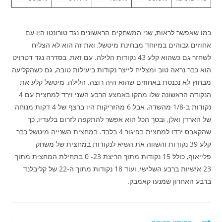
כמו שאפשר לראות, שני המשחקים הראשונים נגד טורונטו היו עם
אחוזים גבוהים במיוחד מבחינת מיטשל, ואת זה הוא לא הצליח
לשחזר גם כשהוא קלע 43 נקודות הלילה. עם זאת, בסדרה נגד דטרויט
הוא כבר נראה טוב ומצליח לייצר נקודות ביעילות טובה, גם כשהקליעה
מבחוץ לא נכנסת באחוזים שהוא היה רוצה. הלילה, מיטשל קלע את
הנקודה הראשונה שלו מהקו באמצע הרבע השני וירד למחצית עם 4
נקודות ב-1/8 מהשדה, אבל 6 מהזריקות היו ברצף של 4 דקות מנוחה
של הארדן ואלן, ובסך הכל הוא אפשר להתקפה לזרום בלעדיו, כך
שהקאבס ירדו למחצית בפיגור 4 בלבד. במחצית השנייה מיטשל כבר
קלע 39 נקודות והשווה את השיא לנקודות במחצית של משחק
פלייאוף, כולל 15 נקודות מתוך הריצת 23- 0 בתחילת המחצית מתוך
23 אישיות ברבע השלישי, ועוד 18 נקודות מתוך ה-22 של קליבלנד
ברבע האחרון שמנעו קאמבק.
לקרוא