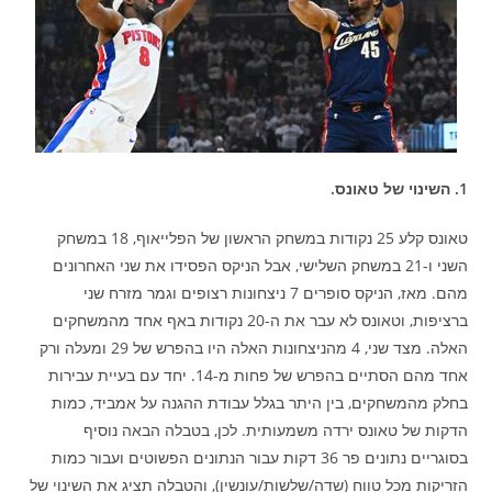
1. השינוי של טאונס.
טאונס קלע 25 נקודות במשחק הראשון של הפלייאוף, 18 במשחק
השני ו-21 במשחק השלישי, אבל הניקס הפסידו את שני האחרונים
מהם. מאז, הניקס סופרים 7 ניצחונות רצופים וגמר מזרח שני
ברציפות, וטאונס לא עבר את ה-20 נקודות באף אחד מהמשחקים
האלה. מצד שני, 4 מהניצחונות האלה היו בהפרש של 29 ומעלה ורק
אחד מהם הסתיים בהפרש של פחות מ-14. יחד עם בעיית עבירות
בחלק מהמשחקים, בין היתר בגלל עבודת ההגנה על אמביד, כמות
הדקות של טאונס ירדה משמעותית. לכן, בטבלה הבאה נוסיף
בסוגריים נתונים פר 36 דקות עבור הנתונים הפשוטים ועבור כמות
הזריקות מכל טווח (שדה/שלשות/עונשין), והטבלה תציג את השינוי של