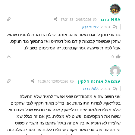
NBA בדם
12/05/2026 17:21:53
הגב ל
עמיחי קטן
גם אני נותן לו וגם מאוד אוהב אותו. יש לו הזדמנות להוכיח שהוא
שחקן שמשפר קבוצות קודם מול דטרויט ואז בהמשך נגד הניקס.
אבל לפחות שיעשה גמר קונפרנס. זה המינימום בשבילו.
0
עמנואל אוחנה הלקין
12/05/2026 18:26:10
הגב ל
NBA בדם
אני חושב שהוא מהבודדים שאי אפשר להגיד שלא התעלה
בפלייאוף, למרות התוצאות. אני בד"כ מאוד תקיף לגבי שחקנים
שלא מצליחים/מופיעים בפלייאוף, אבל אני מרגיש שכל פעם הוא
עושה את המקסימום ופשוט לא מצליח. בין אם זה בגלל שמי
שלצידו לא הופיע או בין אם זה בגלל שהקבוצה השנייה פשוט
הייתה עדיפה. אני מאוד מקווה שיצליח ללכת עד הסוף בשלב כזה