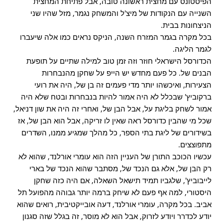
הפיסטונס עם מחצית ראשונה טובה, אבל פתיחת המחצית
השנייה עם הנקודות של מיצ'ל והמשחק נגמר, מזל שהיו שני
הניצחונות בבית.
בכל מקרה בגמר המזרח השנה, הניקס נראים כמו אלה שיעברו
לגמר הליגה.
הכדורסל הישראלי חוזר וזה זמן טוב למילה שתיים על תופעת
הבנים של. כל פעם מחדש יש הייפ על שחקן מהנבחרות
הצעירות, ואיכשהו יותר מדי פעמים זה בן של, היה את רועי
ברקוביץ' שבכלל לא היה אמור להיות בנבחרות ובטח שלא היה
אמור לשחק בליגת על, אבל הבן של, ואחרי זה היה את שון דניאל,
שכל מי שהבין כדורסל ראה שאין לו זריקה, אבל הוא הבן של, אז
בשידורים של ליגת בתי הספר, כל מהלך שמגיע ממנו, השדרים
מתפוצצים.
עכשיו הכוכב התורן של העניין הזה הוא עומרי אורלנד, שהוא לא
רק הבן של, אלא גם הנכד של, מסתבר שהוא הנכד של בארי
לייבוביץ', שלגביו תמיד תישאל השאלה, אם היה כזה שחקן
היסטורי, למה אף פעם לא שיחק ברמה יותר גבוהה מהפועל תל
אביב. בכל מקרה, עומרי אורלנד, דעה אובייקטיבית, רואים שהוא
יודע לכדרר ויודע לזרוק, אבל הוא לא מוסר, זה בגלל שזה סגנון