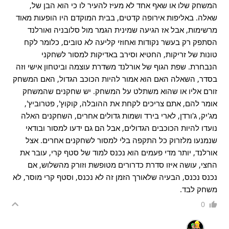
המשחק שלו או שאף אחד לא מעיז להעיר לו כי הוא הבן של,
שאלה. באליפות אירופה קדטים, בבית המוקדם היו הופעות מאוד
מרשימות, אבל אז הגיעה שמינית הגמר מול סלובניה ואורלנד
הסתפק רק בעשר נקודות ואחוזי קליעה לא טובים, כלומר לקח
טונות של זריקות, החטיא וסירב באדיקות למסור לשחקני
הנבחרת. שפת הגוף של אורלנד משדרת עוצמה וביטחון אישי וזה
בסדר, השאלה האם הוא אמור להיות הכוכב הגדול, האם המשחק
זורם אליו או שהוא משתלט על המשחק. יש שחקנים שהמשחק
אומר להם, אתם צריכים לקחת את ההובלה, קוקוץ', פטרוביץ',
מג'יק, ג'ורדן, לארי בירד ושמות גדולים אחרים, השחקנים האלה
נועדו להיות הכוכבים הגדולים, אבל הם גם ידעו למסור ובודאי
שנמנעו מלזרוק כל התקפה בלי למסור לשחקנים אחרים. אצל
אורלנד, יותר מדי פעמים הוא נכנס למוד של סטף קרי, עובר את
החצי, עושה איזו סדרת כדרורים מטופשת וזורק מהשלוש, אם
נכנס נכנס, הבעיה שלאורך הזמן זה לא נכנס, וסטף קרי מוסר, לא
משחק לבד.
0