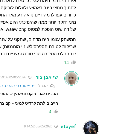
איזה הגנה מדהימה עליו. כן סגרו לו את 
לחתוך מחצי פינה לאמצע ולעלות לזריקה או 
כדורים עפו לו מהידיים נראה רע מאד הח
של דה שוט הופכת למטוס קרב waaw. אתה יכול לצאת מהצנרישוט עם חזה מנופח.
המשחק עצמו היה מדהים, שחקני על שנתנ
שריקות לטובת הספרס לשינוי מומנטום) ש
זו בהחלט הסידרה הכי טובה ומעניינת בסי
14
שי אבן צור
05/05/2026 9:59:39
הגב ל
יו"ר איגוד רפי ההבנה ה
מסכים לגבי פוקס ומאמין שההופ
חייבים לתת קרדיט למיני – קבוצה
4
etayef
05/05/2026 8:14:52