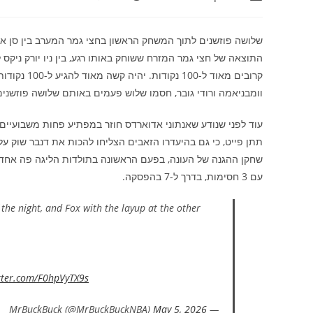
שלושה פוזשנים לתוך המשחק הראשון בחצי גמר המערב בין סן אנט
קרובים מאוד
וומבניאמה ורודי גובר, חסמו שלוש פעמים באותם שלושה פוזשנים
עוד לפני שנודע שאנתוני אדוארדס חוזר במפתיע פחות משבועיים
תתן פייט, כי גם בהיעדרו הזאבים הצליחו להכות את דנבר שוק על
שחקן ההגנה של העונה, בפעם הראשונה בתולדות הליגה פה אחד, 
עם 3 חסימות, בדרך ל-7 בהפסקה.
he night, and Fox with the layup at the other
itter.com/F0hpVyTX9s
May 5, 2026
— MrBuckBuck (@MrBuckBuckNBA)