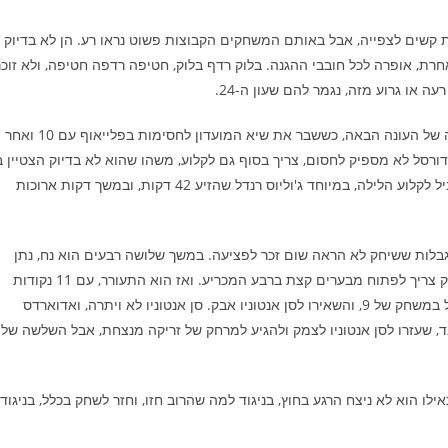
 קשים לצפייה, אבל באותם המשחקים הקבוצות פשוט נראו רע. הן לא בדיוק
רת, אופרה לכל חובבי ההגנה. בלוק רדף בלוק, חטיפה רדפה חטיפה, ולא זוכר
או גרוע מזה, נגמר להם שעון ה-24.
בשלב מסוים נראה היה שוומבי רודף כבר אחרי תואר שחקן ההגנה של העונה הבאה, כששבר את שיא המועדון לחסימות בפלייאוף עם 10 ואחר
שחסם בפעם ה-12. רק שכדי לנצח בכדורסל לא מספיק לחסום, צריך בסוף גם לקלוע, משהו שהוא לא בדיוק הצטיין 
במשחק. למעשה, בשתי הקבוצות השחקנים עבדו מאוד קשה בשביל לקלוע הלילה, במיוחד ג'וליוס רנדל שהזיע 42 דקות, ובמשך דקות ארוכות
לות ששיחק לא הראה שום זכר לפציעה. במשך שלושה רבעים הוא נח, נתן
לחבריו לסחוב את האלונקה ולהביא את הקבוצה למצב שבו הוא רק צריך לפתוח מבערים קצת ברבע המכריע. ואז הוא התעורר, עם 11 נקודות
שהביאו לקבוצתו את המומנטום בדיוק בזמן. הם עלו ליתרון הגדול במשחק של 9, והשאירו לסן אנטוניו אבק. סן אנטוניו לא ויתרה, ואדוארדס
ד, שעזרו לסן אנטוניו לצמק ולהגיע למרחק של זריקה מנצחת, אבל השלשה של
לו הוא לא ניצח הרגע בחוץ, בניגוד למה שהרוב חזו, וחזר לשחק בכלל, בניגוד