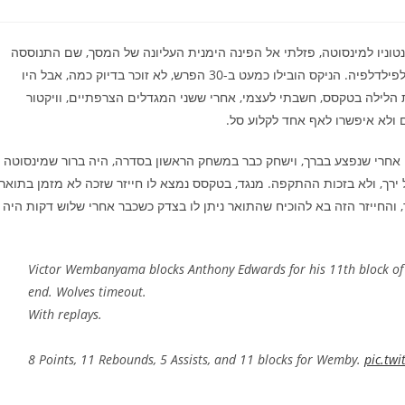
וניו למינסוטה, פזלתי אל הפינה הימנית העליונה של המסך, שם התנוססה
התוצאה של חצי גמר המזרח ששוחק באותו רגע, בין ניו יורק ניקס לפילדלפיה. הניקס הובילו כמעט ב-30 הפרש, לא זוכר בדיוק כמה, אבל היו
 ל-100 נקודות. יהיה קשה מאוד להגיע ל-100 נקודות הלילה בטקסס, חשבתי לעצמי, אחרי ששני המגדלים הצרפתיים, וויקטור
 ולא איפשרו לאף אחד לקלוע סל.
 אחרי שנפצע בברך, וישחק כבר במשחק הראשון בסדרה, היה ברור שמינסוטה
 ירך, ולא בזכות ההתקפה. מנגד, בטקסס נמצא לו חייזר שזכה לא מזמן בתואר
והחייזר הזה בא להוכיח שהתואר ניתן לו בצדק כשכבר אחרי שלוש דקות היה
Victor Wembanyama blocks Anthony Edwards for his 11th block of t
end. Wolves timeout.
With replays.
8 Points, 11 Rebounds, 5 Assists, and 11 blocks for Wemby.
pic.tw