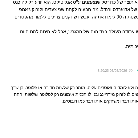
א תוצר של כדורסל שמאמנים ע"ס אנליטיקס. הוא יודע רק להיכנס
ם של אדוארדס ורנדל. מה הבעיה לקחת שני צעדים ולזרוק ג'אמפ
מקרוב או פיידאווי? לא יודע, כנראה שרק בשנות ה 90 לימדו את זה, עכשיו שחקנים צריכים ללמוד מהפסדים
עשו עבודה מעולה בצד הזה של המגרש, אבל לא היתה להם היום
כותית.
05/05/2026 8:20:23
קס זריקה מה2 לא יעילה ולא לומדים ואוסרים עליה. מותר רק שלשות חדירה או פלוטר. בן שרף
 לו לזרוק מידריינג ובנו לו תכנית אימונים רק לפלוטר ושלשות. חחח
ותו דבר ומשחקים אותו דבר כמו רובוטים.