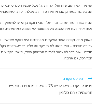
אף אחד לא חשב שזה הולך להיות קל, אבל עכשיו הספרס יצטרכו ל
הם בפיגור במשחק שבו אדוארדס היה בהגבלת דקות, וכשוומבניא
הם יתעודדו מזה שרוב חבריו של וומבי דווקא כן הגיעו למשחק – 
פעם אחר פעם את ההגנה של מינסוטה לא מוכנה במתפרצת, בזכו
באופן מוזר, נקודת האור העיקרית מבחינתם היא דווקא שדיארון פ
עבודה נהדרת – הוא פשוט לא תיפקד וזה עליו. רק ששחקנים בקל
סדרה. שום דבר לא גמור לקראת המשחק השני, ובשתי הקבוצות יוד
הכדורסל, גם ארוכה.
לקרוא
הפוסט הקודם
מאמרים
ניו יורק ניקס – פילדלפיה 76 – סיקור ממסיבת הצפייה
נוספים
הרשמית / רם סלומון