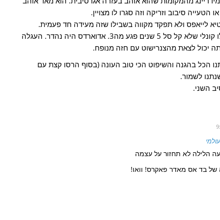
המידריינג מהמקומות שהוא אוהב בעזרה אגרסיבית. הוא מאד אוהב
הטעייה סיבוב וזריקה וזה סגרו לו מצויין.
טיא לייאפס ולא תפקד מקווה בשבילו שזה מעידה חד פעמית.
מיני חזקה יותר ממה שהערכתי היום אפילו קונלי שלא קל סל 5 שנים פגע מה3. אדוארדס היה נהדר. העגלה
ו הכל בהגנה והשיפוט הכי טוב העונה (בסוף הרסו קצת עם
נתנו לשמור.
ב השני.
עולמי
עה הלילה לא תחזור על עצמה
 של בד אס מאדר פאקרס! וואו!