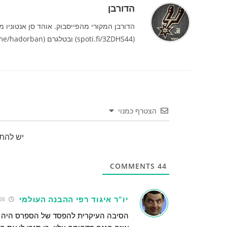
הדורבן
(spoti.fi/3ZDHS44) ובטלגרם (t.me/hadorban) מאנו ג'ינובילי נשמה.
הצטרף כמנוי
יש להת
COMMENTS
44
יו"ר איגוד רפי ההבנה העולמי
05/05/2026 8:10:46
הסיבה העיקרית להפסד של הספרס היה המ