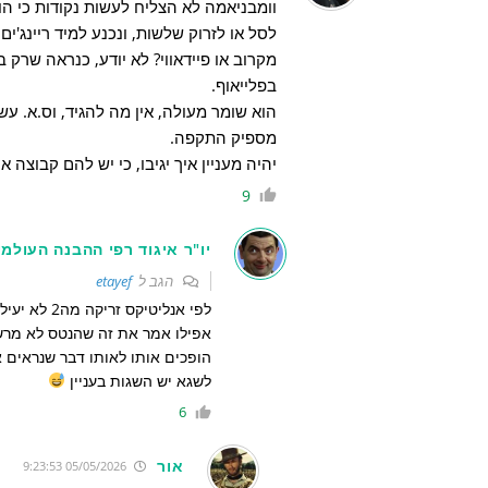
וומבניאמה לא הצליח לעשות נקודות כי הו
לסל או לזרוק שלשות, ונכנע למיד ריינג'י
בפלייאוף.
הוא שומר מעולה, אין מה להגיד, וס.א. 
מספיק התקפה.
יהיה מעניין איך יגיבו, כי יש להם קבוצה אי
9
יו"ר איגוד רפי ההבנה העולמי
הגב ל
etayef
לפי אנליטי
אפילו אמר את זה שהנטס לא מרשים
הופכים אותו לאותו דבר שנראים א
לשגא יש השגות בעניין
6
אור
05/05/2026 9:23:53