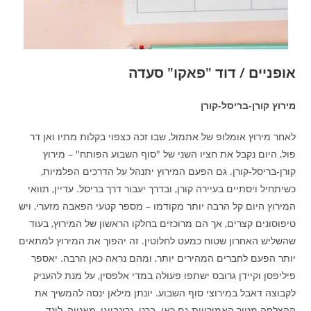
אופניים / דוד "פאקו" סעדה
מירוץ קורן-בריסל-קורן
לאחר מירוץ אומלופ של אתמול, שבו זכה כצפוי בקלות מתיו ואן דר
פול, היום נקבל את חציו השני של "סוף השבוע הפותח" – מירוץ
קורן-בריסל-קורן. גם הפעם המירוץ יתנהל על הדרכים הפלמיות,
כשיתחיל ויסתיים בעיירה קורן, ובדרך יעבור דרך בריסל. עדיין, תוואי
המירוץ היום קל הרבה יותר מקודמו – מספר קטעי הפאבה מזערי, ויש
טיפוסונים קצרים, אך הם מרוכזים בחלקו הראשון של המירוץ, בעוד
שהשליש האחרון שטוח כמעט לחלוטין. זה יהפוך את המירוץ למתאים
יותר הפעם לחברים המהירים יותר, ומהם נראה כאן הרבה. יאספר
פיליפסן וקיידן גרובס ישתפו פעולה במדי אלפסין, על מנת להעניק
לקבוצה דאבל במירוצי סוף השבוע. יונתן מילאן ינסה להמשיך את
ההצלחה מטור האמירויות גם כאן. ברנן, גרונבייגן, מאנייה, לונד