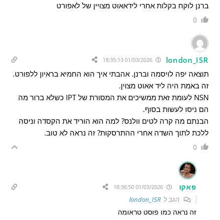
ברנן לוקח בקלות אחרי לידאאוט מצויין של לאפורט
0
london_ISR
01/03/2026 18:35:13
תוצאה יפה לויסמה וברנן. אהבתי איך הוא החמיא בראיון ללפורט.
זה באמת היה ליד אאוט מצוין.
NSN לעומת זאת ממשיכים את המסורת של IPT כשלא ברור מה
הם ניסו לעשות בסוף.
הבנתם מה קרה לטים וולנס? למה הוא הוריד את הקסדה וניסה
ללכת לתוך השדה אחרי ההתרסקות? זה נראה לא טוב.
0
פאקו
01/03/2026 18:36:50
הגב ל
london_ISR
זה נראה כמו פוסט טראומה