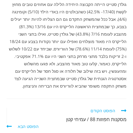
גולדן סטייט הייתה הקבוצה היחידה הלילה עם אחוזים טובים מחוץ
לקשת (17/40- 42.5%) כשהבולטים היו באדי הילד (5/10) וקומינגה
(4/6), אבל ככל שהמשחק התקדם גם הם הצליחו להיות יותר יעילים
בצבע, כך שבמחצית הראשונה הלייקרס היו עם 13/16 (81.3%)
מהצבע לעומת 7/16 (43.8%) של גולדן סטייט, ואילו בחצי השני
הלייקרס היו מאוד מוצלחים ואפילו עם יותר נקודות בצבע עם 18/24
(75%) לעומת 11/14 (78.6%) של הווריורס, שביחד עם 10/22 לשלוש
ו-2 זריקות בלבד מחצי מרחק בחצי השני היו עם 71.1% אפקטיבי.
הלייקרס, כאמור, קלעו טוב מאוד מהצבע, ולא פגעו מהשלוש
ומהעונשין, ויש בזה שילוב של חלודה או סגל חסר של הלייקרס עם
אסטרטגיה הגנתית של גולדן סטייט שבמחצית השנייה הגיעה לצד
משחק התקפה משופר שהביא לווריורס את הבריחה והניצחון.
לקרוא
הפוסט הקודם
מאמרים
מסקנות חפוזות 88 / עמיחי קטן
נוספים
הפוסט הבא