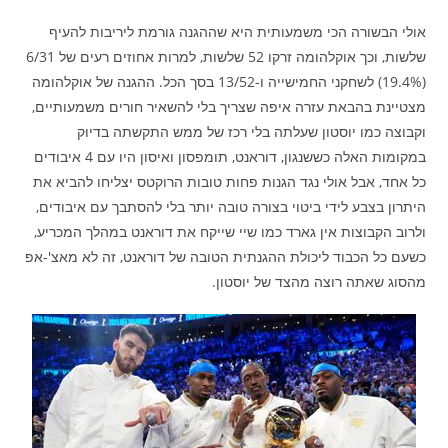
אולי הבשורה הכי משמעותית היא שההגנה גורמת ליריבות להעיף
שלשות, וכך אוקלהומה זרקו 52 שלשות, למרות אחוזים רעים של 6/31
(19.4%) לשחקני החמישייה ו-13/52 בסך הכל. ההגנה של אוקלהומה
מצטיינת בהבאת עזרה איפה שצריך בלי להשאיר חורים משמעותיים,
וקבוצה כמו יוסטון שעלתה בלי רכז של ממש התקשתה בדיוק
במקומות האלה כששנגון, דוראנט, תומפסון ואיסון היו עם 4 איבודים
כל אחד, אבל אולי נגד הגנות פחות טובות הרוקטס יצליחו להביא את
היתרון בצבע לידי ביטוי בצורה טובה יותר בלי להסתבך עם איבודים,
ולרוב הקבוצות אין גארד כמו שיי שייקח את דוראנט במהלך המכריע,
כשעם כל הכבוד ליכולת ההגנתית הטובה של דוראנט, זה לא מאצ'-אפ
מהסוג שאתה רוצה מהצד של יוסטון.