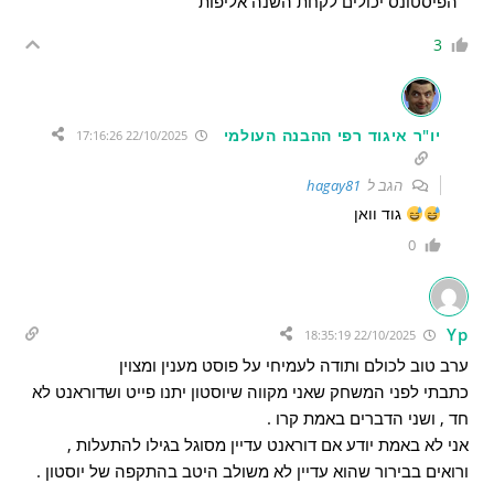
הפיסטונס יכולים לקחת השנה אליפות
3
יו"ר איגוד רפי ההבנה העולמי
22/10/2025 17:16:26
הגב ל
hagay81
גוד וואן
0
Yp
22/10/2025 18:35:19
ערב טוב לכולם ותודה לעמיחי על פוסט מענין ומצוין
כתבתי לפני המשחק שאני מקווה שיוסטון יתנו פייט ושדוראנט לא
חד , ושני הדברים באמת קרו .
אני לא באמת יודע אם דוראנט עדיין מסוגל בגילו להתעלות ,
ורואים בבירור שהוא עדיין לא משולב היטב בהתקפה של יוסטון .