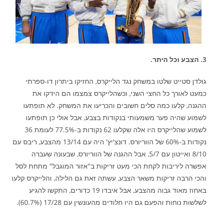
3. הצבע וכל היתר.
גולדן סטייט שלטו במשחק נגד הלייקרס, החזיקו ביתרון דו-ספרתי
כמעט לאורך כל החצי השני, וכשהלייקרס צמצמו הם הידקו את
ההגנה, קלעו כמה סלים חשובים והכריעו את המשחק. לא תופתעו
לשמוע שהיה פער משמעותי בנקודות בצבע, אבל אולי כן תופתעו
לשמוע שהלייקרס היו אלה שקלעו 62 נקודות ב-77.5% לעומת 36
נקודות ב-60% של הווריורס. דונצ'יץ' היה עם 13/14 מהצבע, ריבס עם
8/10 ואייטון עם 5/7, אבל ההגנה של הווריורס, שבעונה שעברה
אפשרה ליריבות לקחת הכי מעט זריקות ב"אזור המוגבל" מתחת לסל
והכי הרבה זריקות משאר הצבע, עשתה זאת גם הלילה, והלייקרס קלעו
באחוז מאוד גבוה מהצבע, אבל איבדו 19 כדורים, התקשו להגיע
לשלשות נוחות והפעם גם היו חלודים מהעונשין עם 17/28 (60.7%).