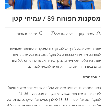
מסקנות חפוזות 89 / עמיחי קטן
מחבר:
פורסם:
תגובות:
עמיחי קטן
22/10/2025
יש 23 תגובות
עונה חדשה יצאה לדרך הלילה, וכך גם המסקנות החפוזות שהופיעו
לאחרונה מיד אחרי ההכתרה של אוקלהומה. כמו בכל ערב פתיחת
עונה, היו הלילה שני משחקים, כך שיהיה אפשר להתייחס לכל אחד
מהם בנפרד, יחד עם נקודה אחת שרלוונטית לשניהם.
1. הספסלים.
בשני המשחקים, הקבוצה שניצחה הצליחה להביא יותר שחקני ספסל
לידי ביטוי ונרשם פער משמעותי בנקודות מהספסל – 36- 24
לאוקלהומה על יוסטון ו-33- 18 לגולדן סטייט על הלייקרס. אם נסתכל
על אוקלהומה ויוסטון, אפשר לראות ששתיהן נתנו דקות של ממש ל-4