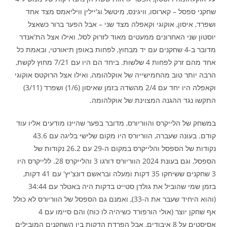
שחקני ספסל – קארוסו, וויגינס, מיטשל וג'יילין וויליאמס מצד אחד
ושפרד, איסון, אוקוגי וקאפלה מצד שני – אבל הפער ברור כשאצל
יוסטון שני האחרונים ממעטים מאוד לזרוק לסל, ואילו אצל הת'אנדר
מדובר ב-4 שחקנים עם יד מבחוץ, לפחות באופן תיאורטי, ובאמת כל
אחד מהם זרק לפחות 4 שלשות. ביחד הם היו עם 7/21 מחוץ לקשת,
הרבה יותר טוב מהחמישייה של אוקלהומה, ואילו אצל הרוקטס אוקוגי
וקאפלה היו יחד עם 2/4 מהשדה בזמן שאיסון (1/6) ושפרד (3/11)
התקשו נגד ההגנה המצוינת של אוקלהומה.
במשחק של הלייקרס והווריורס, מדובר בפער שהיינו מודעים אליו עוד
קודם. בעונה שעברה, הווריורס היו מקום שלישי בליגה עם 43.6
נקודות של הספסל והלייקרס במקום ה-29 עם 26.2 נקודות של
הספסל, וגם בעונת 2024 הווריורס דורגו 3 והלייקרס 28. ללייקרס היו
3 שחקנים ששיחקו 35 דקות ומעלה ובראשם דונצ'יץ' עם 41 דקות,
בזמן שמי שהוביל את גולדן סטייט בדקות היה באטלר עם 34:44
(והוא היחיד שעבר את ה-33), ואמנם גם הספסל של הווריורס לא כולל
אף שחקן יוצר (אולי הורפורד כשיהיה לו כוח) והם סיימו עם 4
אסיסטים על 8 איבודים, אבל הפרדת הדקות בין השחקנים המובילים