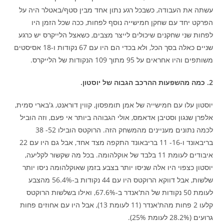
עשתה את העבודה, כשבכל רגע נתון אחד מבין סטף/באטלר היה על
הפרקט יחד עם שחקן חמישייה נוסף לפחות, ככה שכל הזמן היו
לפחות שני שחקנים שיכולים לייצר מצבים, כשאצל הלייקרס יש כרגע
שניים כאלה בסך הכל, ולא בכדי הם היו עם 67 נקודות ו-18 אסיסטים
משותפים והיו אחראים על 95 מתוך 109 הנקודות של הלייקרס.
2. כמה מהשפעות ההרכב הגבוה של יוסטון.
יוסטון עלו עם חמישייה של אמן תומפסון, קווין דוראנט, ג'בארי סמית,
אלפרן שנגון וסטיבן אדאמס, אולי הגבוהה ביותר אי פעם, וזה הוביל
לכמה נתונים מעניינים מהמשחק הזה. הרוקטס הובילו 52- 38
בריבאונד ו-16- 11 בריבאונד התקפה מצד אחד, אבל גם היו עם 22
איבודים לעומת 11 בלבד של אוקלהומה. בכל מה שקשור לקליעה,
יוסטון כצפוי היו אלה שניסו יותר בצבע בזמן שאוקלהומה ניסו יותר
שלשות, אבל דווקא הרוקטס היו עם 44 נקודות ב-56.4% מהצבע
לעומת 50 נקודות של הת'אנדר ב-67.6%, ואילו בשלשות הרוקטס
קלעו 2 פחות מהת'אנדר (11 לעומת 13), אבל היו עם אחוזים פחות
גרועים (28.2% לעומת 25%).