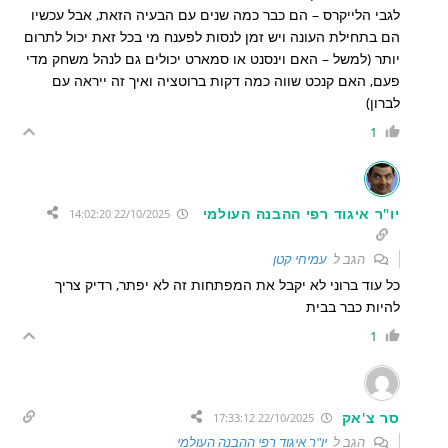
לגבי הלייקרס – הם כבר כמה שנים עם הבעיה הזאת, אבל עכשיו
הם בתחילת העונה ויש זמן לנסות לפענח מי בכל זאת יכול לתרום
יותר (למשל – האם וינסנט או סמארט יכולים גם לנהל משחק מדי
פעם, האם קנכט שווה כמה דקות ברוטציה ואיך זה ייראה עם
לברון)
1
יו"ר איגוד רפי ההבנה העולמי
22/10/2025 14:02:20
הגב ל
עמיחי קטן
כל עוד ברוני לא יקבל את המפתחות זה לא יפתר, רדיק צריך
להיות כבר בבית
1
סר צ'אק
22/10/2025 17:33:12
הגב ל
יו"ר איגוד רפי ההבנה העולמי