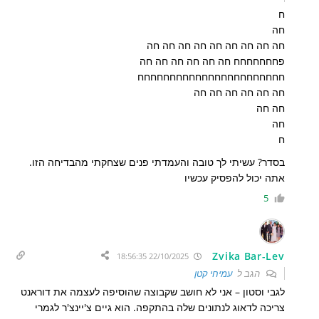
ח
חה
חה חה חה חה חה חה חה חה חה
פחחחחחחח חה חה חה חה חה חה
חחחחחחחחחחחחחחחחחחחחחחח
חה חה חה חה חה חה
חה חה
חה
ח
בסדר? עשיתי לך טובה והעמדתי פנים שצחקתי מהבדיחה הזו.
אתה יכול להפסיק עכשיו
5
Zvika Bar-Lev
22/10/2025 18:56:35
הגב ל
עמיחי קטן
לגבי וסטון – אני לא חושב שקבוצה שהוסיפה לעצמה את דוראנט
צריכה לדאוג לנתונים שלה בהתקפה. הוא גיים צ'יינצ'ר לגמרי