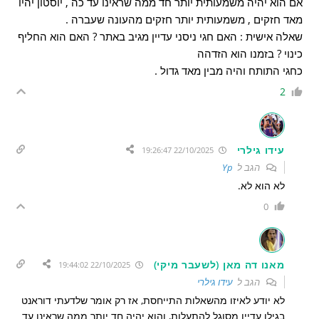
אם הוא יהיה משמעותית יותר חד ממה שראינו עד כה , יוסטון יהיו
מאד חזקים , משמעותית יותר חזקים מהעונה שעברה .
שאלה אישית : האם חגי ניסני עדיין מגיב באתר ? האם הוא החליף
כינוי ? בזמנו הוא הזדהה
כחגי התותח והיה מבין מאד גדול .
2
עידו גילרי
22/10/2025 19:26:47
הגב ל
Yp
לא הוא לא.
0
מאנו דה מאן (לשעבר מיקי)
22/10/2025 19:44:02
הגב ל
עידו גילרי
לא יודע לאיזו מהשאלות התייחסת, אז רק אומר שלדעתי דוראנט
בגילו עדיין מסוגל להתעלות, והוא יהיה חד יותר ממה שראינו עד