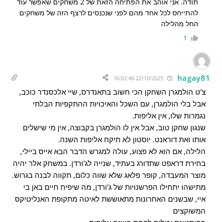
תודה. אני אוהב את הפתיחה הזאת של 2 משחקים שאפשר עוד
להתייחס לכל אחד מהם לפני שנכנסים לרצף הזה של משחקים
החל מהלילה
1
hagay81
22/10/2025 16:02:46
צ'ט הולמגרן השחקן הכי חשוב בתאנדרס, שיי אלכסנדר כוכב,
אבל בלי הולמגרן, עם השכל והאיכויות ההתקפיות הבלתי
נגמרות שלו, אין אליפות.
שנגון שחקן טוב, אבל אין לו הולמגרן בקבוצה, אין מי שישלים
אותו ואת דוראנט. יוסטון לא תיקח אליפות השנה.
הלילה, אם הוא לא פצוע, עולה למגרש הדבר הבא אייס ביילי,
בחירת דראפט שתדורג בעתיד, שנייה לג'ורדן. במשחק אלר יהיה
מוצר המעבדה, קופר פלאג שלא שווה כלום, תקווה לבנה בגרוש.
מתישהו יתחילו הפרשנויות של ג'ורדן, מה שיפיח חיים באן בי
איי, שבשנים האחרונות מתאוששת לאיטה מתקופת האנליטיקס
המשוקצים