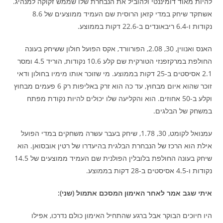
להיות מאוד דומיננטי ולהוביל את הנבחרת שלו שממש זקוקה למנהיג.
אשתקד שיחק במדי קזאן הרוסית שם העמיד ממוצעים של 8.6
נקודות ו-6.4 ריבאונדים ב-22.6 דקות בממוצע.
האנס ואנווין, 30, 2.08, הפורוורד, אקס הפועל חולון ששיחק בעונה
החולפת במרקזפנזי הטורקית שם קלע 10.6 נקודות, הוריד 4.5 ומסר
2.1 אסיסטים ב-25 דקות בממוצע. מי שזוכר אותו מימיו בחולון ודאי
זוכר שהוא איום מבחוץ, עד כה הוא זרק באליפות רק 6 פעמים מבחוץ
וקלע ב-50 אחוזים. הוא והקליעה שלו יכולים להיות נקודת מפתח
במשחק של הבלגים.
עמנואל לקומט, 30, 1.78, שיחק בעבר עשרה משחקים במדי הפועל
אילת הוא הרכז של הנבחרת הבלגית בהיעדרו של רטין אובסואן. הוא
שיחק בעונה החולפת בלובלין הפולנית שם העמיד ממוצעים של 14.5
נקודות ו-4.5 אסיסטים ב-28 דקות בממוצע.
איתי שגב אמר לאחר האימון המסכם אתמול (שני):
היו חיוכים הבוקר אבל ברגע שהתחיל האימון כולם נדרכו, אפילו