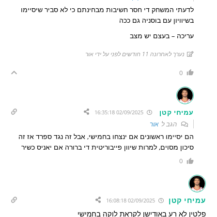
לדעתי המשחק די חסר חשיבות מבחינתם כי לא סביר שיסיימו
בשיוויון עם בוסניה גם ככה
עריכה – בעצם יש מצב
נערך לאחרונה 11 חודשים לפני על ידי אור
0
עמיחי קטן
02/09/2025 16:35:18
הגב ל
אור
הם יסיימו ראשונים אם ינצחו בחמישי, אבל זה נגד ספרד אז זה
סיכון מסוים, למרות שיוון פייבוריטית די ברורה אם יאניס כשיר
0
עמיחי קטן
02/09/2025 16:08:18
פלטין לא רע באודישן לקראת לוקה בחמישי