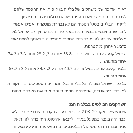
ראיתי עד כה שני משחקים של בלגיה באליפות, את ההפסד שלהם
לצרפת ביום חמישי ואת ההפסד שלהם לסלובניה ביום ראשון.
לדעתי, הבלגים בסגל הנוכחי הם לא נבחרת מוכשרת ואפילו אפשר
לומר שהם אנמיים במידת מה בשני צידי המגרש. אך גם ישראל לא
מצליחה עד כה להציג כדורסל התקפי מספיק טוב ושוטף למעט אולי
ברבע האחרון מול צרפת.
ישראל קלעה עד כה באליפות ב-53.8 אחוז ל-2, 28.2 אחוז ל-3 ו-74.2
אחוז מהעונשין.
בלגיה קלעה עד כה באליפות ב-40.7 אחוז ל-2, 34.8 אחוז ל-3 ו-66.7
אחוז מהעונשין.
על פניו, ישראל מובילה על בלגיה בכל המדדים הסטטיסטיים – נקודות
למשחק, ריבאונדים, אסיסטים, חטיפות וחסימות וגם מאבדת פחות.
השחקנים הבולטים בבלגיה הם:
איסמאעיל באקו, 29, 2.08, שישחק בעונה הקרובה עם פריז ביורוליג
וכבר היה בעבר במפעל במדי וילרבאן ו-וירטוס, היה צריך להיות על
פניו הגבוה הדומיננטי של הבלגים. עד כה באליפות הוא לא מצליח