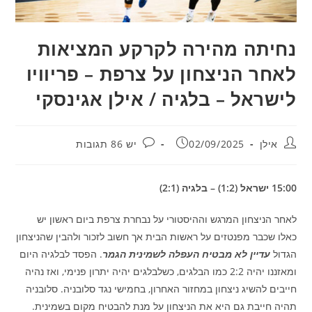
נחיתה מהירה לקרקע המציאות
לאחר הניצחון על צרפת – פריוויו
לישראל – בלגיה / אילן אגינסקי
מחבר:
פורסם:
תגובות:
אילן
02/09/2025
יש 86 תגובות
15:00 ישראל (1:2) – בלגיה (2:1)
לאחר הניצחון המרגש וההיסטורי על נבחרת צרפת ביום ראשון יש
כאלו שכבר מפנטזים על ראשות הבית אך חשוב לזכור ולהבין שהניצחון
הגדול
עדיין לא מבטיח העפלה לשמינית הגמר
. הפסד לבלגיה היום
ומאזננו יהיה 2:2 כמו הבלגים, כשלבלגים יהיה יתרון פנימי, ואז נהיה
חייבים להשיג ניצחון במחזור האחרון, בחמישי נגד סלובניה. סלובניה
תהיה חייבת גם היא את הניצחון על מנת להבטיח מקום בשמינית.