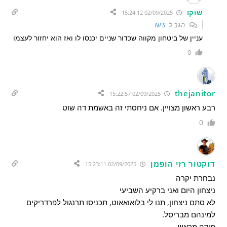
שוקו
02/09/2025 15:24:12
הגב ל
NFS
עניין של ביטחון מקווה שכדור שניים יכנסו לו ואז הוא יחזור לעצמו
0
thejanitor
02/09/2025 15:22:57
רבע ראשון מצויין. אם ניחסתי זה באשמת דה שוט
0
דוקטור רזי הופמן
02/09/2025 15:23:11
נבחרת יקרה
ניצחון היום ואני ברקיע השביעי
לא סתם ניצחון, תנו לי בלואואאוט, תכניסו תרנגול לפרדריקים
למינהם מבריסל.
מודה מראש