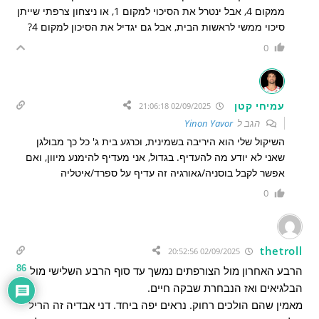
ממקום 4, אבל ינטרל את הסיכוי למקום 1, או ניצחון צרפתי שייתן
סיכוי ממשי לראשות הבית, אבל גם יגדיל את הסיכון למקום 4?
0
עמיחי קטן
02/09/2025 21:06:18
הגב ל
Yinon Yavor
השיקול שלי הוא היריבה בשמינית, וכרגע בית ג' כל כך מבולגן
שאני לא יודע מה להעדיף. בגדול, אני מעדיף להימנע מיוון, ואם
אפשר לקבל בוסניה/גאורגיה זה עדיף על ספרד/איטליה
0
thetroll
02/09/2025 20:52:56
86
הרבע האחרון מול הצורפתים נמשך עד סוף הרבע השלישי מול
הבלגיאים ואז הנבחרת שבקה חיים.
מאמין שהם הולכים רחוק. נראים יפה ביחד. דני אבדיה זה הריל