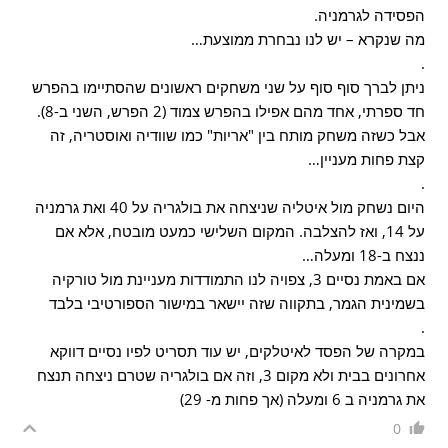
הפסידה לגרמניה.
מה שנקרא – יש לנו נבחרת ממוצעת…
.
ניתן לברך סוף סוף על שני משחקים ראשונים שהסתיימו בהפרש
חד ספרתי, אחד מהם אפילו בהפרש צמוד (2 הפרש, השני ב-8).
אבל כשזה משחק מותח בין "אריות" כמו שוודיה ואוסטריה, זה
קצת פחות מעניין…
.
היום נשחק מול איטליה שניצחה את בולגריה על 40 ואת גרמניה
על 14, ואז להצלבה. המקום השלישי כמעט מובטח, אלא אם
ננצח ב-18 ומעלה…
אם באמת נסיים 3, צפויה לנו התמודדות מעניינת מול טורקיה
בשמינית הגמר, בתקווה שזה יישאר במישור הספורטיבי בלבד
.
במקרה של הפסד לאיטלקים, יש עוד תסריט לפיו נסיים דווקא
אחרונים בבית ולא מקום 3, וזה אם בולגריה שטרם ניצחה תנצח
את גרמניה ב 6 ומעלה (אך פחות מ- 29)
0