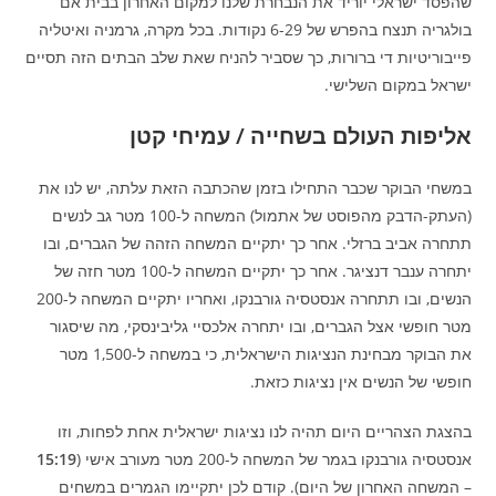
שהפסד ישראלי יוריד את הנבחרת שלנו למקום האחרון בבית אם
בולגריה תנצח בהפרש של 6-29 נקודות. בכל מקרה, גרמניה ואיטליה
פייבוריטיות די ברורות, כך שסביר להניח שאת שלב הבתים הזה תסיים
ישראל במקום השלישי.
אליפות העולם בשחייה / עמיחי קטן
במשחי הבוקר שכבר התחילו בזמן שהכתבה הזאת עלתה, יש לנו את
(העתק-הדבק מהפוסט של אתמול) המשחה ל-100 מטר גב לנשים
תתחרה אביב ברזלי. אחר כך יתקיים המשחה הזהה של הגברים, ובו
יתחרה ענבר דנציגר. אחר כך יתקיים המשחה ל-100 מטר חזה של
הנשים, ובו תתחרה אנסטסיה גורבנקו, ואחריו יתקיים המשחה ל-200
מטר חופשי אצל הגברים, ובו יתחרה אלכסיי גליבינסקי, מה שיסגור
את הבוקר מבחינת הנציגות הישראלית, כי במשחה ל-1,500 מטר
חופשי של הנשים אין נציגות כזאת.
בהצגת הצהריים היום תהיה לנו נציגות ישראלית אחת לפחות, וזו
אנסטסיה גורבנקו בגמר של המשחה ל-200 מטר מעורב אישי (
15:19
– המשחה האחרון של היום). קודם לכן יתקיימו הגמרים במשחים