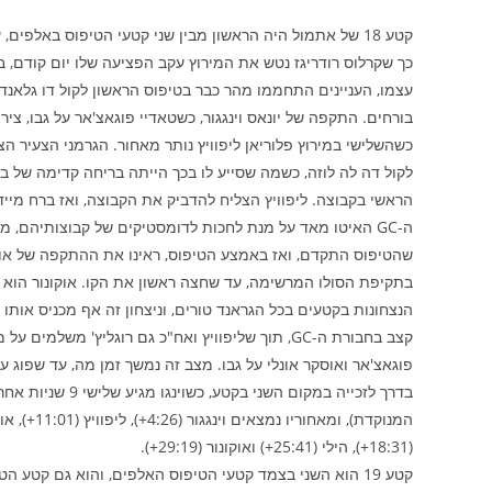
קטע 18 של אתמול היה הראשון מבין שני קטעי הטיפוס באלפי
כך שקרלוס רודריגז נטש את המירוץ עקב הפציעה שלו יום קודם,
עצמו, העניינים התחממו מהר כבר בטיפוס הראשון לקול דו גלאנדון
בורחים. התקפה של יונאס וינגגור, כשטאדיי פוגאצ'אר על גבו, צי
כשהשלישי במירוץ פלוריאן ליפוויץ נותר מאחור. הגרמני הצעיר 
לקול דה לה לוזה, כשמה שסייע לו בכך הייתה בריחה קדימה של בן א
הראשי בקבוצה. ליפוויץ הצליח להדביק את הקבוצה, ואז ברח מיי
ה-GC האיטו מאד על מנת לחכות לדומסטיקים של קבוצותיהם, 
שהטיפוס התקדם, ואז באמצע הטיפוס, ראינו את ההתקפה של אוקו
בתקיפת הסולו המרשימה, עד שחצה ראשון את הקו. אוקונור הוא 
קצב בחבורת ה-GC, תוך שליפוויץ ואח"כ גם רוגליץ' 
פוגאצ'אר ואוסקר אונלי על גבו. מצב זה נמשך זמן מה, עד שפוג ע
בדרך לזכייה במקו
(18:31+), הילי (25:41+) ואוקונור (29:19+).
קטע 19 הוא השני בצמד קטעי הטיפוס האלפים, והוא גם קטע ה