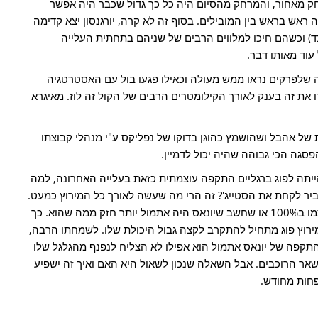
הרחק מאחור, והמרחק מהסיום היה כל כך גדול שכבר היה אפשר
ראש בראש בין המובילים. בסוף זה לא קרה, יורגנסון יצא קדימה
בד) וכשהם חיכו למלווים הרבים של שניהם בתחתית העלייה
עוד מאותו דבר.
ה שלפרקים נראו ממש מעולה וכאילו פגעו בול עם האסטרטגיה
את זה בענק לאורך הקילומטרים הרבים של הקול זה לוז. מאיגרא
 של אהבל ושהושמץ כהוגן בדוקו של נפליקס ע"י מנהלי קבוצתו
הייתה לפוג ברגליים התקפה עוצמתית כזאת בעלייה האחרונה, למה
סביר לקחת את הסטייג'? זה הרי מה שעשה לאורך כל המירוץ כמעט.
החשד שלי הוא שאולי הוא לא סמך על עצמו ב100% או שחשב שיונאס היה אתמול יותר חזק ממה שהוא. כך
ירוץ פוג מתחיל להתקרב לקצה גבול היכולת שלו. לשמחתו הרבה,
תקפה של יונאס אתמול הוא אפילו לא הצליח לנפנף מהגלגל שלו
שאר הרוכבים. אבל השאלה שנכון לשאול היא האם ואיך זה ישפיע
פחות מחודש.