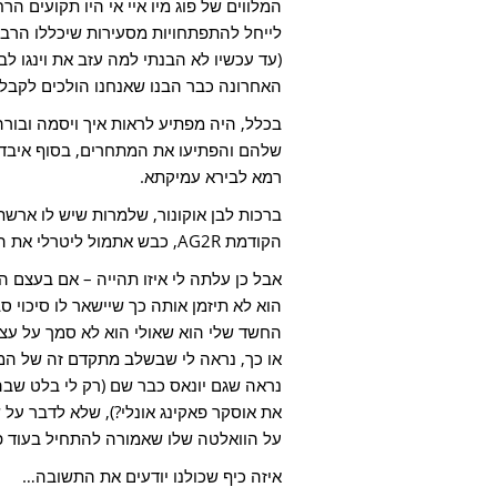
המלווים של פוג מיו איי אי היו תקועים 
לייחל להתפתחויות מסעירות שיכללו הרבה 
(עד עכשיו לא הבנתי למה עזב את וינגו ל
האחרונה כבר הבנו שאנחנו הולכים לקבל 
בכלל, היה מפתיע לראות איך ויסמה ובור
שלהם והפתיעו את המתחרים, בסוף איבדו 
רמא לבירא עמיקתא.
ברכות לבן אוקונור, שלמרות שיש לו ארשת
הקודמת AG2R, כבש אתמול ליטרלי את הפסגה הכי גבוהה שהיה יכול לדמיין.
אבל כן עלתה לי איזו תהייה – אם בעצם 
הוא לא תיזמן אותה כך שיישאר לו סיכוי 
או כך, נראה לי שבשלב מתקדם זה של המ
נראה שגם יונאס כבר שם (רק לי בלט שבה
את אוסקר פאקינג אונלי?), שלא לדבר על 
על הוואלטה שלו שאמורה להתחיל בעוד 
איזה כיף שכולנו יודעים את התשובה…