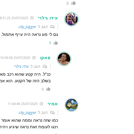
0
עידו גילרי
25/07/2025 8:51:25
הגב ל
city_jogger
גם לי פוג נראה היה עייף אתמול.
1
פאקו
25/07/2025 10:39:58
הגב ל
עידו גילרי
כנ"ל. היה קטע שהוא רכב מאחו
בשלב הזה של הקטע. הוא אמר
0
אמיר
25/07/2025 11:44:48
הגב ל
city_jogger
כמו שזה נראה וממה שהוא אומר ב
וינגו לעומת זאת נראה שיגיע ויהיה