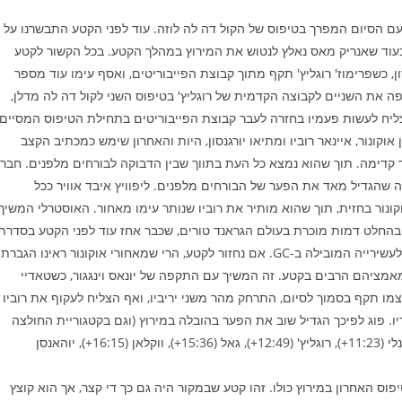
ם, עם הסיום המפרך בטיפוס של הקול דה לה לוזה. עוד לפני הקטע התבשרנו על
 בעוד שאנריק מאס נאלץ לנטוש את המירוץ במהלך הקטע. בכל הקשור לקטע
, כשפרימוז' רוגליץ' תקף מתוך קבוצת הפייבוריטים, ואסף עימו עוד מספר
רפה את השניים לקבוצה הקדמית של רוגליץ' בטיפוס השני לקול דה לה מדלן,
הצליח לעשות פעמיו בחזרה לעבר קבוצת הפייבוריטים בתחילת הטיפוס המסיים
וקונור, איינאר רוביו ומתיאו יורגנסון, היות והאחרון שימש כמכתיב הקצב
ד קדימה. תוך שהוא נמצא כל העת בתווך שבין הדבוקה לבורחים מלפנים. חברי
מה שהגדיל מאד את הפער של הבורחים מלפנים. ליפוויץ איבד אוויר ככל
נור בחזית, תוך שהוא מותיר את רוביו שנותר עימו מאחור. האוסטרלי המשיך
בהחלט דמות מוכרת בעולם הגראנד טורים, שכבר אחז עוד לפני הקטע בסדרת
הנצחונות בקטעים בכל הגראנד טורים, וניצחון זה אף מכניס אותו לעשירייה המובילה ב-GC. אם נחזור לקטע, הרי שמאחורי אוקונור ראינו הגברת
משלמים על מאמציהם הרבים בקטע. זה המשיך עם התקפה של יונאס וינגגור, כשטאדיי
צמו תקף בסמוך לסיום, התרחק מהר משני יריביו, ואף הצליח לעקוף את רוביו
ם השני בקטע, כשוינגו מגיע שלישי 9 שניות אחריו. פוג לפיכך הגדיל שוב את הפער בהובלה במירוץ (וגם בקטגוריית החולצה
המנוקדת), ומאחוריו נמצאים וינגגור (4:26+), ליפוויץ (11:01+), אונלי (11:23+), רוגליץ' (12:49+), גאל (15:36+), ווקלאן (16:15+), יוהאנסן
טיפוס האחרון במירוץ כולו. זהו קטע שבמקור היה גם כך די קצר, אך הוא קוצץ