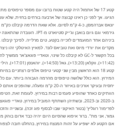
קטע 17 של אתמול היה קטע שטוח ברובו עם מספר טיפוסים מת
הגיעו. אך לפני כן ראינו קבוצה של ארבעה בורחים בחזית, שלא ע
יונאס אברהמסן, כ-4 ק"מ לסיום. אלא שאת הדרמה קיב
גירמאי וגם גיום בואבן וג'יי
ביניהם אחד המועמדים לזכייה בקטע, טים מרלייה. לפיכך קיבלנו ב
מקדים את יורדי מיוס ואת טוביאס לונד. למאיץ האיטלקי זהו ניצ
(11:42+), ווקלאן (13:20+), גאל (14:50+), יוהאנסן (17:01+), הילי (17:52+) ורודריגז (20:45+).
קטע 18 הוא הראשון מבין שני קטעי טיפוס אלפים רצחניים ב
המירוץ. הוא כולל שלושה טיפוסים מהרמה הגבוהה ביותר, עם כל 
יחסית ובעיקר אורכים באיזור ה-20 ק"מ
הוותיקים כאחד שהופיע פעמים רבות במירוץ. לעומת זאת, הטיפוס
ב-2020 וב-2023, ובשתיהן השתתף המוביל במירוץ, ט
לפרימוז' רוגליץ' (בטור האיקוני שבו לבסוף פוג זכה), ובשנייה וה
גמור, אני מת". ברור איפוא שהסיום היום יהיה כבד אדום בוהק מול
אם הקטע לא ישפיע על זהות המנצח במירוץ, בהחלט חובה לצפות 