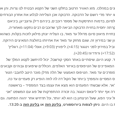
ונים במהלכו. מזג האוויר הרטוב בחלקו השני של הקטע הבטיח לנו צרות, והן אכ
שו יותר מדי רושם על הדבוקה. הדבוקה אכן הצליחה לבלוע את אחרון הבורחים,
לנו כק"מ לסיום, בדמות התרסקות של מספר רוכבים, ביניהם דילן גרונבייגן, ביניאם
ק סטיוארט מ-IPT. העובדה שהתאונה קרתה יחסית בחזית הדבוקה הביאה לכך שרוכבים רבים נתקעו מאחוריה,
חזית מיאוץ סיום מדולל עד מאד, בו הצליח יונתן מילאן לזכות בקלות, כשהוא
חון שני במירוץ זה, שגם מחזק עד מאד את אחיזתו בחולצת המאיצים הירוקה.
בכל הקשור ל-GC לא קיבלנו כל שינוי, וטאדיי פוגאצ'אר ממשיך להוביל במירוץ לפני וינגגור (4:15+), ליפוויץ (9:03+), אונלי (11:04+), רוגליץ'
מיוחד. קטע היום, שיסתיים באתר הסקי קורשבל, יכול להיחשב לקטע המלך של
המאפיינים של הטיפוסים באיזור האלפים, הכוללים שיפועים גבוהים וקבועים
 ומעלה, שהופכים אותם למפרכים עד מאד. הטיפוס האמצעי של הלה מדלן מוכר היטב לחובבי הטור
 המסיים והמפרך ביותר של הקול דה לה לוזה הופיע רק פעמיים עד כה,
אדיי פוגאצ'אר. אלא שבשתי הפעמים הוא מצא את עצמו בצד המפסיד – בראשונה
זכורה אף יותר ליונאס וינגגור, בה זכורה ההתפרקות של פוג עם המשפט "אני
 עיני הפוג, שעל הניצחון בו הוא לא יוותר, וכל תרחיש אחר יהווה הפתעה. גם
בו היום.
ניתן לצפות ביורוספורט,
בלינק הזה
או
בלינק הזה
ב-13:20.