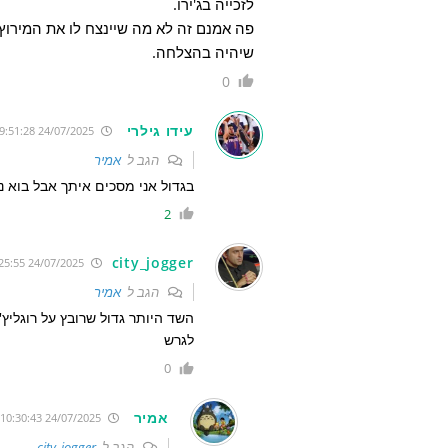
לזכייה בג'ירו.
פה אמנם זה לא מה שיינצח לו את המירוץ 
שיהיה בהצלחה.
0
עידו גילרי
24/07/2025 9:51:28
הגב ל
אמיר
בגדול אני מסכים איתך אבל בוא נש
2
city_jogger
24/07/2025 10:25:55
הגב ל
אמיר
השד היותר גדול שרובץ על רוגליץ
לגרש
0
אמיר
24/07/2025 10:30:43
הגב ל
city_jogger