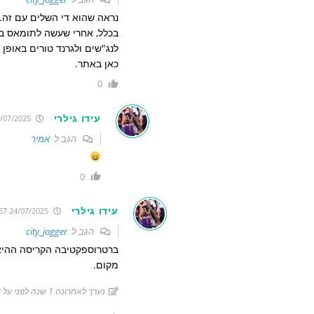
נראה שהוא די השלים עם זה.
בכלל, אחרי שעשה לתומאס בג'
לנג"שים ולגרנד טורים באופן
כאן באתר.
0
עידו גילרי
24/07/2025 10:32:22
הגב ל
אמיר
0
עידו גילרי
24/07/2025 10:40:57
הגב ל
city_jogger
ברטרוספקטיבה הקריסה ההיא ה
מקום.
נערך לאחרונה 1 שנה לפני על ידי עידו גילרי