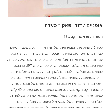
אופניים / דוד "פאקו" סעדה
הטור דה פראנס – קטע 16
קטע 15, שנעל את השבוע השני של המירוץ, היה קטע מעבר המיועד
לבריחה, וכך אכן היה. בחזית התבססה קבוצת בריחה איכותית מאד,
עם חברים כמתיו ואן דר פול, וואוט ואן ארט, טים וולנס, מייקל סטורר,
קווין סימונס וגם אלכסיי לוטסנקו וג'ייק סטיוארט מ-IPT. הדבוקה
כצפוי נתנה חבל ארוך לבורחים לאורך כל הקטע. כדרכן של בריחות,
היא הצטמצמה למחצית מגודלה המקורי בטיפוס הראשון, ובטיפוס
השני כבר נותרו בחזית ארבעה בורחים, בדמותם של וולנס, סטורר,
סימונס ו-ויקטור קמפנארטס. ממש בסיום הטיפוס השני, כ-40 ק"מ
לסיום, שיגר וולנס מתקפת סולו אופיינית, ומכאן לא הסתכל לאחור.
יכולת בריחה אופיינית של הבלגי מול היסוס מה אצל הרודפים
מאחוריו הביאו אותו כבר לפתוח פער של שתי דקות, פער שלא נסגר