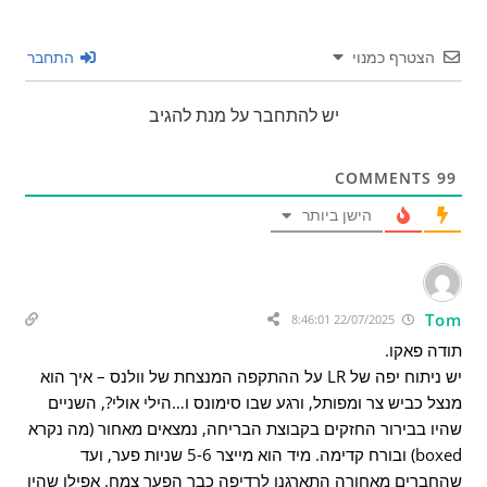
הצטרף כמנוי
התחבר
יש להתחבר על מנת להגיב
COMMENTS
99
הישן ביותר
Tom
22/07/2025 8:46:01
תודה פאקו.
יש ניתוח יפה של LR על ההתקפה המנצחת של וולנס – איך הוא
מנצל כביש צר ומפותל, ורגע שבו סימונס ו…הילי אולי?, השניים
שהיו בבירור החזקים בקבוצת הבריחה, נמצאים מאחור (מה נקרא
boxed) ובורח קדימה. מיד הוא מייצר 5-6 שניות פער, ועד
שהחברים מאחורה התארגנו לרדיפה כבר הפער צמח. אפילו שהיו