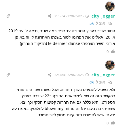
city_jogger
22/07/2025 21:55:45
הגב ל
aki
הטור שודר בערוץ הספורט עד לפני כמה שנים, נראה לי עד 2019
או 20. אאל"ט את הפרומו לטור בשנתו האחרונה ליווה באופן
אירוני השיר הצרפתי le dernier danse (הריקוד האחרון)
0
city_jogger
22/07/2025 22:04:41
הגב ל
aki
ולא בשביל להמעיט בערך החוויה, אבל משהו שהדהים אותי
בהקשר הזה זה שאולימפיאדת החורף ב22 שודרה בערוץ
הספורט, והיא כללה גם את תחרות קפיצות הסקי וכך יצא
שצפיתי בה בעברית! זה blown my mind לחלוטין. באמת לא
ידעתי שיש לספורט הזה קיום מחוץ ליורוספורט…
0