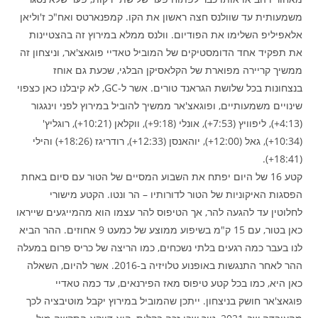
משמעותית עד שוולנס חצה ראשון את הקו. קמפנארטס ואח"כ ז'וליאן
אלאפיליפ השלימו את הפודיום. וולנס ממלא במירוץ זה בהצטיינות
את תפקיד אחד הדומסטיקים של המוביל טאדיי פוגאצ'אר, וניצחון זה
ממשיך קריירה מפוארת של הקלאסיקן הבלגי, שכעת גם אוחז
בנצחונות בכל שלושת הגראנד טורים. אשר ל-GC, לא קיבלנו כאן כצפוי
שינויים משמעותיים, ופוגאצ'אר ממשיך להוביל במירוץ לפני וינגגור
(4:13+), ליפוויץ (7:53+), אונלי (9:18+), ווקלאן (10:21+), רוגליץ'
(10:34+), גאל (12:00+), יוהאנסן (12:33+), רודריגז (18:26+) והילי
(18:41+).
קטע 16 של היום יפתח את השבוע המסיים של הטור עם סיום באחת
הפסגות האיקוניות של הטור לדורותיו – הר ונטו. הקטע מישורי
לחלוטין עד להגעה להר, אך הטיפוס להר עצמו הוא מהמייגעים שייראו
כאן בטור, עם 15 ק"מ בשיפוע ממוצע של כמעט 9 אחוזים. ההר הביא
לנו בעבר כמה רגעים בלתי נשכחים, כמו הריצה של כריס פרום במעלה
ההר לאחר התנגשות באופנוע טלויזיה ב-2016. אשר להיום, השאלה
כאן היא, כמו בכל קטע טיפוס מאז הפירנאים, עד כמה טאדיי
פוגאצ'אר חושק בניצחון. ייתכן שהמוביל במירוץ יקבל מוטיבציה לכך