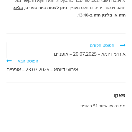
מהעובדה שב-2021, טור שבו זכה בקלות, הוא דווקא התקשה מול
יונאס וינגגור. יהיה בהחלט מעניין.
ניתן לצפות ביורוספורט,
בלינק
הזה
או
בלינק הזה
ב-13:40.
לקרוא
הפוסט הקודם
מאמרים
אירועי דיומא – 20.07.2025 – אופניים
נוספים
הפוסט הבא
אירועי דיומא – 23.07.2025 – אופניים
פאקו
ממונה על איזור 51 בהופס.