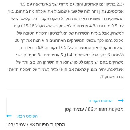
(2.3 בתיקו עם קארוסו), והוא גם מדורג שני באינדיאנה עם 4.5
אסיסטים, נתון זהה לזה של שג"א שמוביל את אוקלהומה בתחום. ב-4
המשחקים הראשונים ראינו את מקונל כאקס פקטור הכי קלאסי שיש
עם 9.5 נקודות ו-4.3 אסיסטים למשחק כשהוא מקבל 15-18 דקות
למשחק, אבל בעיית הכשירות של האליברטון והיכולת הטובה של
מקונל גרמו לכך שבשני המשחקים האחרונים הוא חצה את רף 20
הדקות והקפיץ את המספרים שלו ל-15 נקודות, 6.5 ריבאונדים
(לעומת 6 בסך הכל במשחקים 1-4), 5 אסיסטים ו-3 חטיפות, שני
משחקים בהם יש מקום לטעון שהוא היה השחקן הטוב ביותר של
אינדיאנה. יהיה מעניין לראות אם הוא יצליח לשמור על היכולת הזאת
גם במשחק 7.
לקרוא
הפוסט הקודם
מאמרים
מסקנות חפוזות 86 / עמיחי קטן
נוספים
הפוסט הבא
מסקנות חפוזות 88 / עמיחי קטן