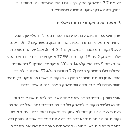
לעומת
7.7 במשחקי החוץ, כך שגם ניהול המשחק שלו פחות טוב
בחוץ, וזה לא רק שחקני המשנה שמחטיאים.
3. מעקב אקס פקטורים פוטנציאליים.
ארון וויגינס
– וויגינס קצת יצא מהרוטציה במהלך הפלייאוף, אבל
הרוויח את מקומו בחזרה בגמר, או יותר נכון, במשחקים 2 ו-5. וויגינס
קלע 9 נקודות מצטברות במשחקים 1, 3, 4 ו-6, אבל על ההתפוצצות
שלו במשחק 2 עם 18 נקודות ב-77.3% אפקטיבי כבר דיברנו, ואז הגיע
גם משחק 5 שבו הוא קלע 14 ב-60% אפקטיבי והוסיף 5 ריבאונדים.
היכולת שלו במשחקי הבית (7.7 נקודות ב-57.4% אפקטיבי לאורך
הפלייאוף) לעומת משחקי החוץ (4.4 נקודות ב-38.6% אפקטיבי) תהיה
משמעותית לאור העובדה שהמשחק המכריע יהיה אצלו בבית.
אובי טופין
– סביר להניח שאף אחד לא ציפה לראות את אובי טופין
מדורג שלישי בנקודות למשחק של קבוצה בסדרת גמר, אבל זה המצב
כעת כשעם 12.8 נקודות למשחק, רק סיאקם והאליברטון עם ממוצע
נקודות גבוה יותר ממי שנבחר בחירה אחת לפני דני אבדיה. טופין קלע
בספרות כפולות ב-6 מתוך 8 המשחקים האחרונים שלו אם מחברים