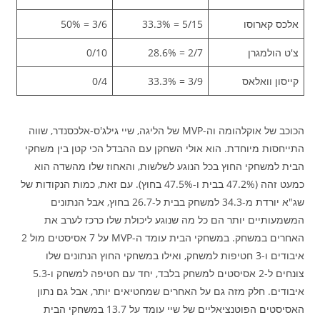
אלכס קארוסו
5/15 = 33.3%
3/6 = 50%
צ'ט הולמגרן
2/7 = 28.6%
0/10
קייסון וואלאס
3/9 = 33.3%
0/4
הכוכב של אוקלהומה וה-MVP של הליגה, שיי גילג'ס-אלכסנדר, שווה
התייחסות מיוחדת. הוא אולי השחקן עם ההבדל הכי קטן בין משחקי
הבית למשחקי החוץ בכל הנוגע לשלשות, והאחוז שלו מהשדה הוא
כמעט זהה (47.2% בבית ו-47.5% בחוץ). עם זאת, כמות הנקודות של
שג"א יורדת מ-34.3 למשחק בבית ל-26.7 בחוץ, אבל הנתונים
המשמעותיים יותר הם כל מה שנוגע ליכולת שלו כרכז לערב את
האחרים במשחק. במשחקי הבית עומד ה-MVP על 7 אסיסטים מול 2
איבודים ו-3 חטיפות למשחק, ואילו במשחקי החוץ הנתונים שלו
צונחים ל-2 אסיסטים למשחק בלבד, יחד עם חטיפה למשחק ו-5.3
איבודים. חלק מזה גם על האחרים שמחטיאים יותר, אבל גם נתון
האסיסטים הפוטנציאליים של שיי עומד על 13.7 במשחקי הבית