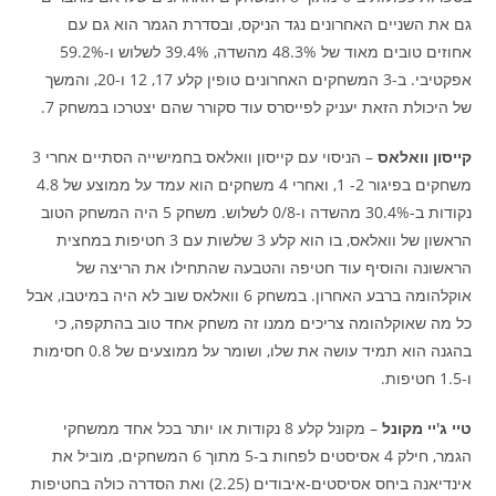
גם את השניים האחרונים נגד הניקס, ובסדרת הגמר הוא גם עם
אחוזים טובים מאוד של 48.3% מהשדה, 39.4% לשלוש ו-59.2%
אפקטיבי. ב-3 המשחקים האחרונים טופין קלע 17, 12 ו-20, והמשך
של היכולת הזאת יעניק לפייסרס עוד סקורר שהם יצטרכו במשחק 7.
קייסון וואלאס
– הניסוי עם קייסון וואלאס בחמישייה הסתיים אחרי 3
משחקים בפיגור 2- 1, ואחרי 4 משחקים הוא עמד על ממוצע של 4.8
נקודות ב-30.4% מהשדה ו-0/8 לשלוש. משחק 5 היה המשחק הטוב
הראשון של וואלאס, בו הוא קלע 3 שלשות עם 3 חטיפות במחצית
הראשונה והוסיף עוד חטיפה והטבעה שהתחילו את הריצה של
אוקלהומה ברבע האחרון. במשחק 6 וואלאס שוב לא היה במיטבו, אבל
כל מה שאוקלהומה צריכים ממנו זה משחק אחד טוב בהתקפה, כי
בהגנה הוא תמיד עושה את שלו, ושומר על ממוצעים של 0.8 חסימות
ו-1.5 חטיפות.
טיי ג'יי מקונל
– מקונל קלע 8 נקודות או יותר בכל אחד ממשחקי
הגמר, חילק 4 אסיסטים לפחות ב-5 מתוך 6 המשחקים, מוביל את
אינדיאנה ביחס אסיסטים-איבודים (2.25) ואת הסדרה כולה בחטיפות