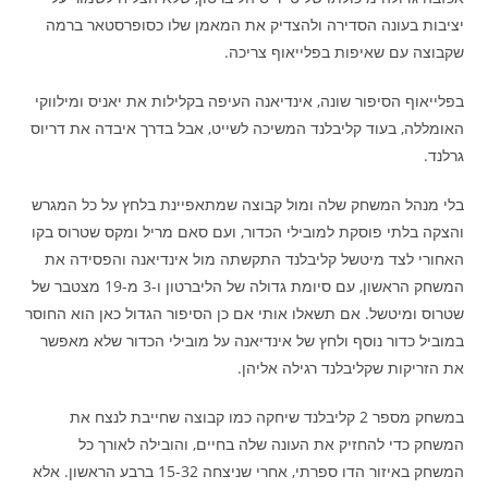
יציבות בעונה הסדירה ולהצדיק את המאמן שלו כסופרסטאר ברמה
שקבוצה עם שאיפות בפלייאוף צריכה.
בפלייאוף הסיפור שונה, אינדיאנה העיפה בקלילות את יאניס ומילווקי
האומללה, בעוד קליבלנד המשיכה לשייט, אבל בדרך איבדה את דריוס
גרלנד.
בלי מנהל המשחק שלה ומול קבוצה שמתאפיינת בלחץ על כל המגרש
והצקה בלתי פוסקת למובילי הכדור, ועם סאם מריל ומקס שטרוס בקו
האחורי לצד מיטשל קליבלנד התקשתה מול אינדיאנה והפסידה את
המשחק הראשון, עם סיומת גדולה של הליברטון ו-3 מ-19 מצטבר של
שטרוס ומיטשל. אם תשאלו אותי אם כן הסיפור הגדול כאן הוא החוסר
במוביל כדור נוסף ולחץ של אינדיאנה על מובילי הכדור שלא מאפשר
את הזריקות שקליבלנד רגילה אליהן.
במשחק מספר 2 קליבלנד שיחקה כמו קבוצה שחייבת לנצח את
המשחק כדי להחזיק את העונה שלה בחיים, והובילה לאורך כל
המשחק באיזור הדו ספרתי, אחרי שניצחה 15-32 ברבע הראשון. אלא