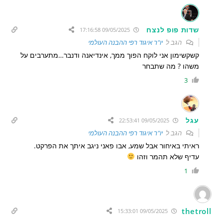
שדות פופ לנצח
09/05/2025 17:16:58
הגב ל
יו"ר איגוד רפי ההבנה העולמי
קשקשימון אני לוקח הפוך ממך, אינדיאנה ודנבר…מתערבים על
משהו ? מה שתבחר
3
עגל
09/05/2025 22:53:41
הגב ל
יו"ר איגוד רפי ההבנה העולמי
ראיתי באיחור אבל שמע, אבו פאני ניגב איתך את הפרקט.
עדיף שלא תהמר וזהו
1
thetroll
09/05/2025 15:33:01