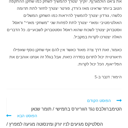
את צ'אט הולמגרןף, יוקיץ' יצטרך להמשיך לשחק כמו שחקן ההתקפה
הטוב ביותר שראינו מאז ג'ורדן, פורטר יצטרך לחזור לתת תרומה
כלשהי, גורדון יצטרך להמשיך להיראות כמו השחקן המשלים
האולטימטיבי ומארי יצטרך לתת לפחות שני "משחקי מארי" וראסל
ווסטברוק יצטרך לשכוח שהוא ראסל ווסטטברוק לשבועיים. כל הדברים
האלה יצטרכו לקרות במקביל.
כאמור, זאת דרך צרה מאוד כאשר אין להם אף שחקן נוסף שאפילו
תיאורטית יכול לתרום בסדרה כזאת, אבל בגלל זה אנחנו אוהבים את
הפלייאוף, הכל יכול לקרות.
הימור: דנבר ב-5
לקרוא
הפוסט הקודם
מאמרים
הטימברוולבס נגד הווריורס בחמישי / תומר שנאן
נוספים
הפוסט הבא
הסלטיקס מגיעים לניו יורק ומינסוטה מגיעה למפרץ /