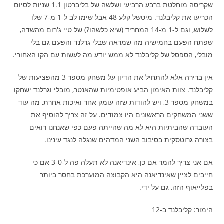
שקריסה מוחלטת ברבע הרביעי ושלשה של בליברטון 1.1 שניות לסיום
הכריעו את קליבלנד. מיטשל קלע 48 אבל שימו לב ל-1 מ-7 שלו
לשלוש, וגם ל-1 מ-14 המחריד (שיא כלשהו?) של טיי ג'רום מהשדה,
שפתח הפעם בחמישיה מה שמראה שבלי גרלנד והפעם גם בלי
מובלי, הספסל של קליבלנד לא ממש יודע מה לעשות עם הקו האחורי.
אין ברירה אלא להתחיל את הדיון על משחק מספר 3 מהפציעות של
קליבלנד. צוות האימון הביע אופטימיות שהאנטר, מובלי וגרלנד ישחקו
במשחק מספר 3, ויש להודות שזה עומק אחר ואיכות אחרת, מה עוד
ששני המשחקים הראשונים היו צמודים. על זה צריך להוסיף את
העובדה שהביתיות היא לא מה שהייתה פעם כפי שאנחנו רואים
בצורה גרוטסקית בסיבוב השני המדהים שנגלה לנגד עינינו.
אם אני צריך להמר אם כן, אינדיאנה לא תעלה פה ל-3-0 אם כי
חייבים לציין שאינדיאנה היא הקבוצה המוערכת בחסר ביותר
בפלייאוף הזה, גם על ידי.
הימור: קליבלנד ב-12