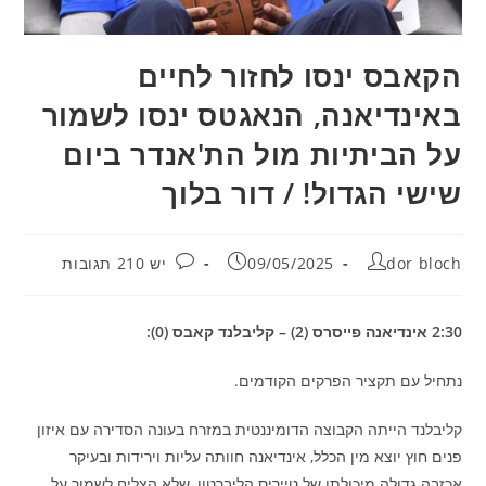
הקאבס ינסו לחזור לחיים
באינדיאנה, הנאגטס ינסו לשמור
על הביתיות מול הת'אנדר ביום
שישי הגדול! / דור בלוך
מחבר:
פורסם:
תגובות:
dor bloch
09/05/2025
יש 210 תגובות
2:30 אינדיאנה פייסרס (2) – קליבלנד קאבס (0):
נתחיל עם תקציר הפרקים הקודמים.
קליבלנד הייתה הקבוצה הדומיננטית במזרח בעונה הסדירה עם איזון
פנים חוץ יוצא מין הכלל, אינדיאנה חוותה עליות וירידות ובעיקר
אכזבה גדולה מיכולתו של טייריס הליברטון, שלא הצליח לשמור על