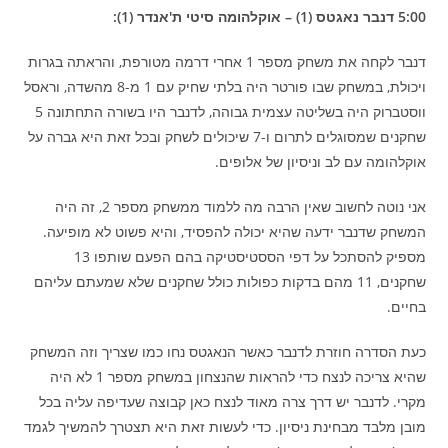
5:00 דנבר נאגטס (1) – אוקלהומה סיטי ת'אנדר (1):
דנבר לקחה את משחק מספר 1 אחרי דרמה מטורפת, והראתה בגרות
ויכולת, במשחק שבו פורטר היה בלתי שחיק עם 1 מ-8 מהשדה, וראסל
ווסטברוק היה בשליטה עצמית גבוהה, לדנבר היו בשורה התחתונה 5
שחקנים שמסוגלים לתרום ו-7 שיכולים לשחק ובכל זאת היא גברה על
אוקלהומה עם לב וניסיון של אלופים.
אני נוטה לחשוב שאין הרבה מה ללמוד ממשחק מספר 2, זה היה
המשחק שדנבר ידעה שהיא יכולה להפסיד, והיא פשוט לא מופיעה.
מספיק להסתכל על דפי הססטיסטיקה בהם הפעם שותפו 13
שחקנים, 11 מהם בדקות כפולות כולל שחקנים שלא שמעתם עליהם
בחיים.
כעת הסדרה חוזרת לדנבר כאשר הנאגטס נחו כמו שצריך וזה המשחק
שהיא צריכה לנצח כדי להראות שהנצחון במשחק מספר 1 לא היה
מקרי. לדנבר יש דרך צרה מאוד לנצח כאן קבוצה שעדיפה עליה בכל
מובן מלבד מבחינת ניסיון. כדי לעשות זאת היא תצטרך להמשיך לגמד