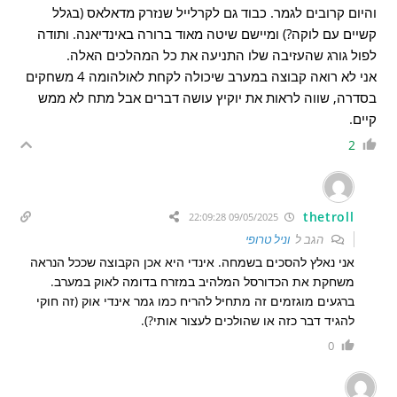
והיום קרובים לגמר. כבוד גם לקרלייל שנזרק מדאלאס (בגלל
קשיים עם לוקה?) ומיישם שיטה מאוד ברורה באינדיאנה. ותודה
לפול גורג שהעזיבה שלו התניעה את כל המהלכים האלה.
אני לא רואה קבוצה במערב שיכולה לקחת לאולהומה 4 משחקים
בסדרה, שווה לראות את יוקיץ עושה דברים אבל מתח לא ממש
קיים.
2
thetroll
09/05/2025 22:09:28
הגב ל
וניל טרופי
אני נאלץ להסכים בשמחה. אינדי היא אכן הקבוצה שככל הנראה
משחקת את הכדורסל המלהיב במזרח בדומה לאוק במערב.
ברגעים מוגזמים זה מתחיל להריח כמו גמר אינדי אוק (זה חוקי
להגיד דבר כזה או שהולכים לעצור אותי?).
0