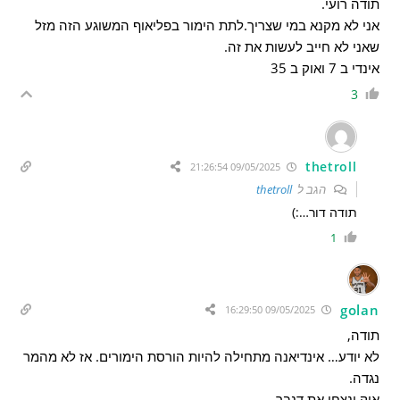
תודה רועי.
אני לא מקנא במי שצריך.לתת הימור בפליאוף המשוגע הזה מזל
שאני לא חייב לעשות את זה.
אינדי ב 7 ואוק ב 35
3
thetroll
09/05/2025 21:26:54
הגב ל
thetroll
תודה דור…:)
1
golan
09/05/2025 16:29:50
תודה,
לא יודע… אינדיאנה מתחילה להיות הורסת הימורים. אז לא מהמר
נגדה.
אוק ינצחו את דנבר