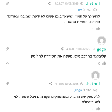
thetroll
10/05/2025 11:23:07
הגב ל
אור
לוחש לך על האוזן ושישאר ביננו פשוט לא ידעתי שמובלי וגארלנד
חוזרים… סתאם סתאם…
0
gogo
10/05/2025 4:14:00
קליבלנד בהרכב מלא משנה את הסידרה לחלוטין
0
thetroll
10/05/2025 4:14:56
הגב ל
gogo
ללא ספק שה ההבדל מהמשחקים הקודמים אבל ששש… לא
להגיד לכולם.
0