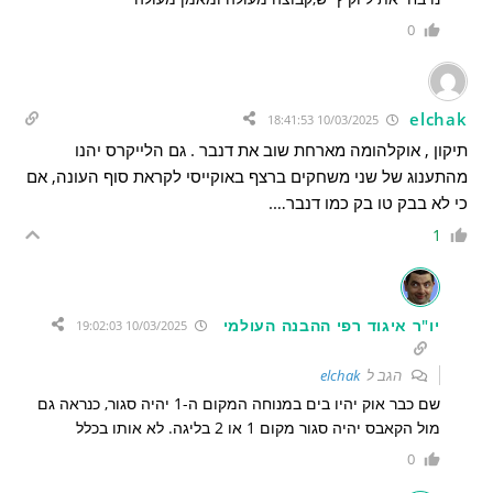
0
elchak
10/03/2025 18:41:53
תיקון , אוקלהומה מארחת שוב את דנבר . גם הלייקרס יהנו
מהתענוג של שני משחקים ברצף באוקייסי לקראת סוף העונה, אם
כי לא בבק טו בק כמו דנבר….
1
יו"ר איגוד רפי ההבנה העולמי
10/03/2025 19:02:03
הגב ל
elchak
שם כבר אוק יהיו בים במנוחה המקום ה-1 יהיה סגור, כנראה גם
מול הקאבס יהיה סגור מקום 1 או 2 בליגה. לא אותו בכלל
0