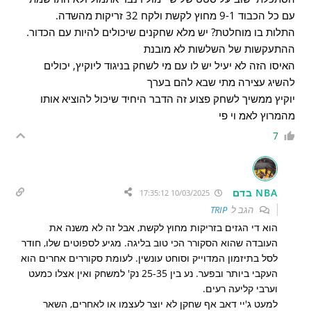
עם כל הכבוד 9-1 מחוץ לקשת ולקח 32 זריקות מהשדה.
התלות בו מוחלטת? יש מלא שחקנים שיכולים להיות עם הכדור.
ההתעקשות של השלשות לא מובנת
האיסו הזה לא יעיל יש לו עם מי לשחק בניגוד ליוקיץ, יכולים
להשיג עצירה מתי שבא להם בערך
יוקיץ ממשיך לשחק פצוע זה הדבר היחיד שיכול להוציא אותו
מהמרוץ לאמ וי פי
7
NBA בדם
10/03/2025 17:35:12
הגב ל
TRIP
הוא די הגזים בזריקות מחוץ לקשת, אבל זה לא משנה את
העובדה שהוא הסקורר הכי טוב בליגה. מגיע לספוטים שלו, חודר
לסל בתיזמון המדוייק וסוחט עונשין. לעומת סקוררים אחרים הוא
העקבי ביותר ובפער. נע בין 25-35 נק' למשחק ואין אצלו כמעט
וערבי קליעה רעים.
למעט ג'יי דאב אף שחקן לא יוצר לעצמו או לאחרים, השאר