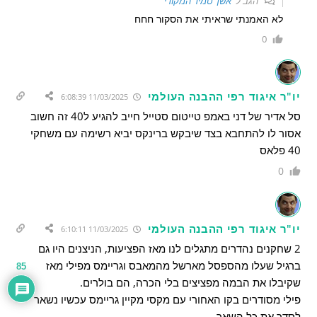
הגב ל
אשך טמיר המקורי
לא האמנתי שראיתי את הסקור חחח
0
יו"ר איגוד רפי ההבנה העולמי
11/03/2025 6:08:39
סל אדיר של דני באמפ טייטום סטייל חייב להגיע ל40 זה חשוב
אסור לו להתחבא בצד שיבקש ברינקס יביא רשימה עם משחקי
40 פלאס
0
יו"ר איגוד רפי ההבנה העולמי
11/03/2025 6:10:11
2 שחקנים נהדרים מתגלים לנו מאז הפציעות, הניצנים היו גם
ברגיל שעלו מהספסל מארשל מהמאבס וגריימס מפילי מאז
85
שקיבלו את הבמה מפציצים בלי הכרה, הם בולרים.
פילי מסודרים בקו האחורי עם מקסי מקיין גריימס עכשיו נשאר
לסדר את כל השאר