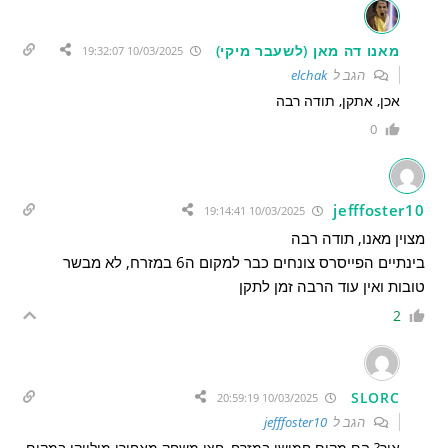
מאנו דה מאן (לשעבר מיקי)
10/03/2025 19:32:07
הגב ל
elchak
אכן, אתקן, תודה רבה
0
jefffoster10
10/03/2025 19:14:41
מצוין מאנו, תודה רבה
בינתיים הפייסרס צונחים כבר למקום ה6 במזרח, לא מבשר
טובות ואין עוד הרבה זמן לתקן
2
SLORC
10/03/2025 20:59:19
הגב ל
jefffoster10
איך? הם מקום חמישי במזרח, חצי משחק מאחורי מילווקי במקום