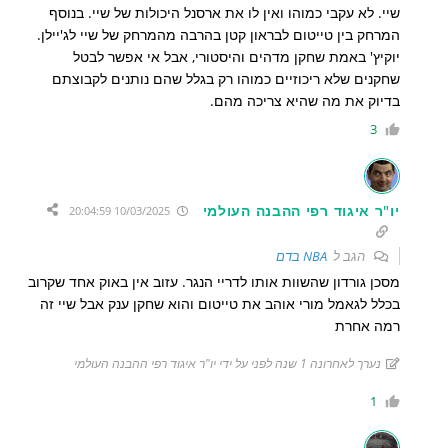
שיי. לא עקבי כמוהו ואין לו את ארסנל היכולות של שיי. בנוסף
המרחק בין טייטום לבראון קטן בהרבה מהמרחק של שיי לג'יילן.
יוקיץ' באמת שחקן מדהים והיסטורי, אבל אי אפשר לבטל
שחקנים שלא ריכוזיים כמוהו רק בגלל שהם נותנים לקבוצתם
בדיוק את מה שהיא צריכה מהם.
3
יו"ר איגוד רפי ההבנה העולמי
10/03/2025 20:04:59
הגב ל
NBA בדם
מסכן גורדון שהשוות אותו לדריי הנגר. עזוב אין באוק אחד שקרוב
בכלל לגאמל מורי אוהב את טייטום והוא שחקן ענק אבל שיי זה
רמה אחרת
נערך לאחרונה 1 שנה לפני על ידי יו"ר איגוד רפי ההבנה העולמי
1