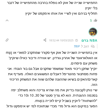
החמישייה שנייה של אוק לא נופלת בהרבה מהחמישייה של דנבר
בלי יוקיץ
תחליף בניהם ואין לשייי את אותו אימקפט של יוקיץ
5
NBA בדם
10/03/2025 18:52:44
הגב ל
TRIP
אין בחמישייה השנייה של אוק אף סקורר שמתקרב למארי או mpj
או האולאראונד של אהרון גורדון. יש אווירה ודיבור כאילו שיוקיץ'
משחק עם פיסחים.
יוקיץ' שחקן ריכוזי מאוד שמשפר שחקנים אבל גם בור הגנתי. אני
פחות מסתנוור מהטריפל דאבלים המשוגעים האלה. מעדיף את
קארים/האקים בשיאו שההגנה שלהם שווה את המשחק הריכוזי
הזה.
שיי נותן לקבוצה בדיוק את מה שהיא צריכה והוא משתלב יפה
בסכמה ההגנתית. הוא לא צריך סטט' של 30, 10 ו10 כדי
"להשתוות" ליוקיץ בשביל קייס לזכייה בmvp.
הפער במיקום הוא גדול מדי מכדי שנתווכח למי יש אימפקט גדול