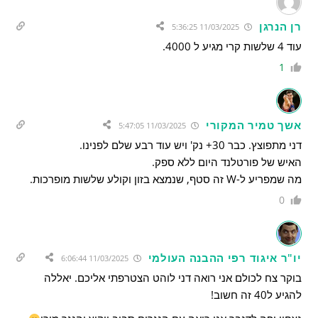
רן הנרגן
11/03/2025 5:36:25
עוד 4 שלשות קרי מגיע ל 4000.
1
אשך טמיר המקורי
11/03/2025 5:47:05
דני מתפוצץ. כבר 30+ נק' ויש עוד רבע שלם לפנינו.
האיש של פורטלנד היום ללא ספק.
מה שמפריע ל-W זה סטף, שנמצא בזון וקולע שלשות מופרכות.
0
יו"ר איגוד רפי ההבנה העולמי
11/03/2025 6:06:44
בוקר צח לכולם אני רואה דני לוהט הצטרפתי אליכם. יאללה
להגיע ל40 זה חשוב!