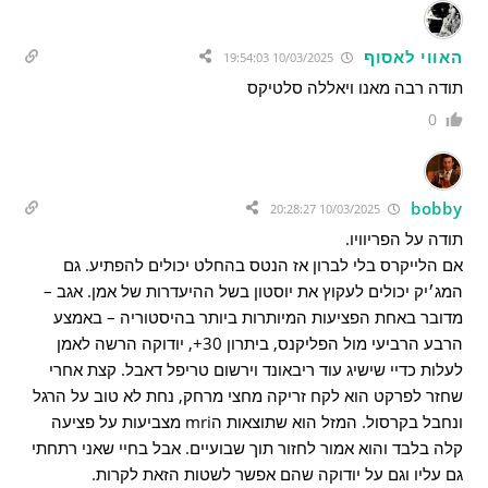
האווי לאסוף
10/03/2025 19:54:03
תודה רבה מאנו ויאללה סלטיקס
0
bobby
10/03/2025 20:28:27
תודה על הפריוויו.
אם הלייקרס בלי לברון אז הנטס בהחלט יכולים להפתיע. גם
המג׳יק יכולים לעקוץ את יוסטון בשל ההיעדרות של אמן. אגב –
מדובר באחת הפציעות המיותרות ביותר בהיסטוריה – באמצע
הרבע הרביעי מול הפליקנס, ביתרון 30+, יודוקה הרשה לאמן
לעלות כדיי שישיג עוד ריבאונד וירשום טריפל דאבל. קצת אחרי
שחזר לפרקט הוא לקח זריקה מחצי מרחק, נחת לא טוב על הרגל
ונחבל בקרסול. המזל הוא שתוצאות הmri מצביעות על פציעה
קלה בלבד והוא אמור לחזור תוך שבועיים. אבל בחיי שאני רתחתי
גם עליו וגם על יודוקה שהם אפשר לשטות הזאת לקרות.