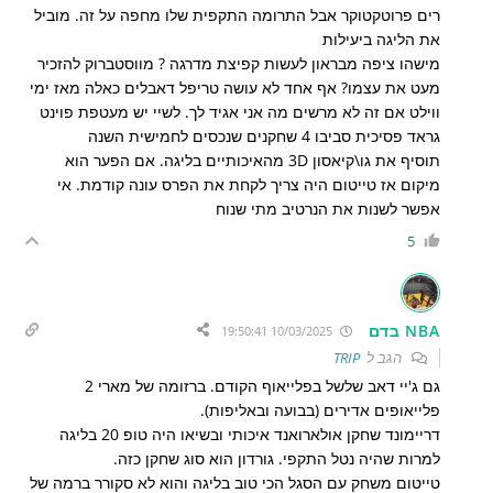
רים פרוטקטוקר אבל התרומה התקפית שלו מחפה על זה. מוביל
את הליגה ביעילות
מישהו ציפה מבראון לעשות קפיצת מדרגה ? מווסטברוק להזכיר
מעט את עצמו? אף אחד לא עושה טריפל דאבלים כאלה מאז ימי
ווילט אם זה לא מרשים מה אני אגיד לך. לשיי יש מעטפת פוינט
גראד פסיכית סביבו 4 שחקנים שנכסים לחמישית השנה
תוסיף את גו\קיאסון 3D מהאיכותיים בליגה. אם הפער הוא
מיקום אז טייטום היה צריך לקחת את הפרס עונה קודמת. אי
אפשר לשנות את הנרטיב מתי שנוח
5
NBA בדם
10/03/2025 19:50:41
הגב ל
TRIP
גם ג'יי דאב שלשל בפלייאוף הקודם. ברזומה של מארי 2
פלייאופים אדירים (בבועה ובאליפות).
דריימונד שחקן אולארואנד איכותי ובשיאו היה טופ 20 בליגה
למרות שהיה נטל התקפי. גורדון הוא סוג שחקן כזה.
טייטום משחק עם הסגל הכי טוב בליגה והוא לא סקורר ברמה של