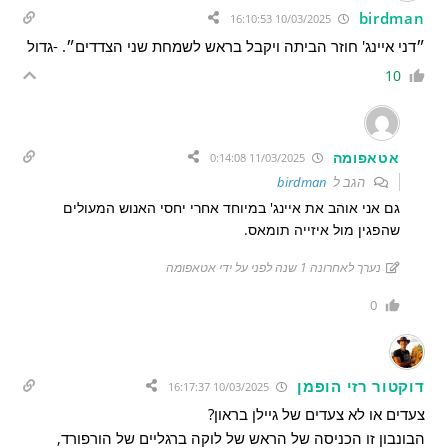
birdman
10/03/2025 16:10:53
״דני איינג' חוזר הביתה ויקבל בראש לשמחת שני הצדדים״. -גדול
10
אטאפומה
11/03/2025 0:14:08
הגב ל
birdman
גם אני אוהב את איינג' במיוחד אחרי יחסי האנוש המעולים
שהפגין מול איזייה תומאס.
נערך לאחרונה 1 שנה לפני על ידי אטאפומה
0
דוקטור רזי הופמן
10/03/2025 16:17:37
צעדים או לא צעדים של גיילן בראון?
הבונבון זו הכניסה של הראש של לוקה ברגליים של הורפורד,