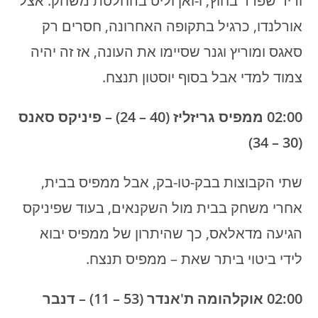
וריד שפרד בחוץ, ו-ואן וליט בהחלטת משחק. אצל
אורלנדו, כרגיל בתקופה האחרונה, חסרים רק
סאגס ומוריץ וגנר שסיימו את העונה, אז זה יהיה
צמוד למדי אבל בסוף יוסטון תנצח.
02:00 ממפיס גריזליז (40 – 24) – פיניקס סאנס
(30 – 34)
שתי הקבוצות בבק-טו-בק, אבל ממפיס בבית,
אחרי משחק בבית מול השקנאים, בעוד שפיניקס
הגיעה מדאלאס, כך שהיתרון של ממפיס יבוא
לידי ביטוי ביתר שאת – ממפיס תנצח.
02:00 אוקלהומה ת'אנדר (53 – 11) – דנבר