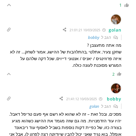
1
golan
10/03/2025 21:01:21
הגב ל
bobby
מה אתה מתעצבן ?
שחקן צעיר, אתלטי ,בהתלהבות של ההישג, אמור לשחק… זה לא
איזה פרוזינגיס / יאניס / אנטוני דייויס, שכל דקה שלהם על
המגרש מסוכנת לעונה כולה.
2
bobby
10/03/2025 21:41:12
הגב ל
golan
מסכים, ובכל זאת – זה לא שהוא לא רשם אף פעם טריפל דאבל.
יהיו עוד הזדמנויות. מה גם שזה מגמד את ההישג כשהוא מגיע
בצורה כזו, של כפיית דקות נוספות בשביל לאסוף עוד ריבאונד
אומלל. בוא נגיד שאני יכול להבין שיודוקה רצה לפרגן לו, אבל אני