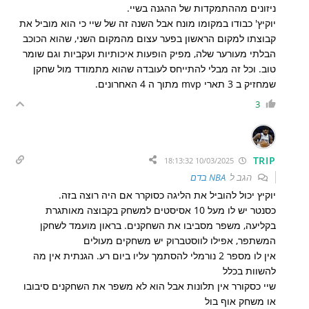
ניזונים מההתמקדות של ההגנה בשיי.
יוקיץ' כבודו במקומו מונח אבל השנה זה של שיי כי הוא מוביל את
קבוצתו למקום הראשון בפער עצום מהמקום השני, שהוא הכוכב
הבלתי מעורער שלה, מפיק הופעות איכותיות ועקביות וגם שומר
טוב. וכל זה מבלי להתייחס לעובדה שהוא מתמודד מול שחקן
שמחזיק ב 3 תארי mvp מתוך ה 4 האחרונים.
3
TRIP
10/03/2025 18:13:32
הגב ל
NBA בדם
יוקיץ יכול להוביל את הליגה כסוקרר אם היה רוצה בזה.
כסנטר יש לו מעל 10 אסיסטים למשחק בקבוצה מאותגרת
בקליעה, משפר מסביבו את השחקנים. בראון מועמד לשחקן
המשתפר, אפילו לווסטברוק יש משחקים מעולים
אין לו מספר 2 נורמלי להסתמך עליו ביום רע. הגנתית אין מה
להשוות בכלל
שיי כסקורר אין תלונות אבל הוא לא משפר את השחקנים סיבובו
או משחק אוף בול