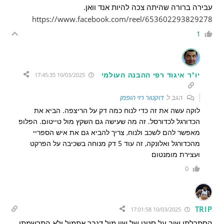
עבירה ברורה שהיתה צכה להיות אנד וואן.
https://www.facebook.com/reel/653602293829278
1
יו"ר איגוד רפי ההבנה העולמי
10/03/2025 17:45:35
הגב ל
דוקטור רזי הופמן
לוקה עשה את זה כדי לנוח כמה דק על הריצפה. הביא את
הכדורגל לכדורסל. זה מה שעישה גם השקץ מול טייטום. הפלופ
מאפשר להם לשכב ולנוח, צריך להביא גם את איש הספריי
מהכדורגל ואלונקה, זה עוד 5 דק מנוחה בשכיבה על הפרקט
ועצירת מומנטום
0
TRIP
10/03/2025 17:01:58
הסתכלתי שוב על סטט של שיי מול דנבר אתמול ולא התרשמתי