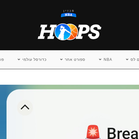
 לס
NBA
ספורט אחר
כדורסל עולמי
פו