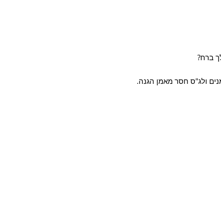
ך ברח?
נים ולג"ס חסר מאמן הגנה.