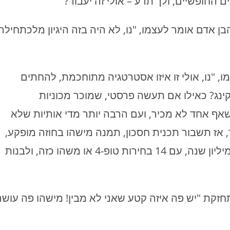
החופשיים, ולך תדע – אולי זה יעבוד?
בן אדם אומר לעצמו, "נו, לא היה בזה היגיון מלכתחילה
ו, "נו, אולי זו איזו אסטרטגיה מתוחכמת, להחתים
ינג? כאילו אם תעשה פרסטי, שמוכר מכוניות
אף אחד לא מכיר, ועם הרבה יותר מדי אותיות שלא
 אז תשבור תכנית חסכון, תמנה מישהו בחוזה מופקע,
ואז תוכל לעשות לעצמך איזה פרוסס כזה, של מיליון שנה, עם 14 בחירות טופ-4 או משהו כזה, ולבנות
זקת "יש פה איזה קטע שאני לא מבין! מישהו פה עושה