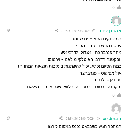
0
אהרון שדה
04/04/2024 21:45:11
המשחקים המעניינים שנותרו
עכשיו ממש ברסה – מכבי
מחר פנרבחצה – אנדולו לדרבי אש
(ובקטנה הדרבי האיטלקי מילאנו – וירטוס(
במח הסיום (כרגע יכול להשתנות בעקבות תוצאות המחזור )
אולימפיקוס – פנרבחצה
פרטיזן – ולנסיה
ובקטנה וירטוס – בסקוניה והלוואי שגם מכבי – מילאנו
0
birdman
04/04/2024 21:54:36
המהפך הגיע כשבלאט נכנס במקום לורנזו.