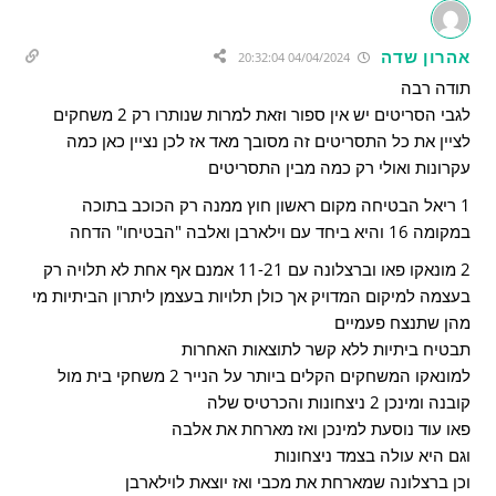
אהרון שדה
04/04/2024 20:32:04
תודה רבה
לגבי הסריטים יש אין ספור וזאת למרות שנותרו רק 2 משחקים
לציין את כל התסריטים זה מסובך מאד אז לכן נציין כאן כמה
עקרונות ואולי רק כמה מבין התסריטים
1 ריאל הבטיחה מקום ראשון חוץ ממנה רק הכוכב בתוכה
במקומה 16 והיא ביחד עם וילארבן ואלבה "הבטיחו" הדחה
2 מונאקו פאו וברצלונה עם 11-21 אמנם אף אחת לא תלויה רק
בעצמה למיקום המדויק אך כולן תלויות בעצמן ליתרון הביתיות מי
מהן שתנצח פעמיים
תבטיח ביתיות ללא קשר לתוצאות האחרות
למונאקו המשחקים הקלים ביותר על הנייר 2 משחקי בית מול
קובנה ומינכן 2 ניצחונות והכרטיס שלה
פאו עוד נוסעת למינכן ואז מארחת את אלבה
וגם היא עולה בצמד ניצחונות
וכן ברצלונה שמארחת את מכבי ואז יוצאת לוילארבן