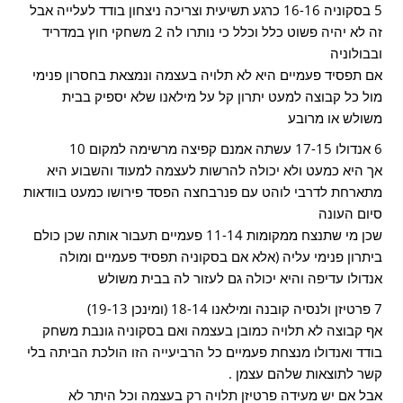
5 בסקוניה 16-16 כרגע תשיעית וצריכה ניצחון בודד לעלייה אבל
זה לא יהיה פשוט כלל וכלל כי נותרו לה 2 משחקי חוץ במדריד
ובבולוניה
אם תפסיד פעמיים היא לא תלויה בעצמה ונמצאת בחסרון פנימי
מול כל קבוצה למעט יתרון קל על מילאנו שלא יספיק בבית
משולש או מרובע
6 אנדולו 17-15 עשתה אמנם קפיצה מרשימה למקום 10
אך היא כמעט ולא יכולה להרשות לעצמה למעוד והשבוע היא
מתארחת לדרבי לוהט עם פנרבחצה הפסד פירושו כמעט בוודאות
סיום העונה
שכן מי שתנצח ממקומות 11-14 פעמיים תעבור אותה שכן כולם
ביתרון פנימי עליה (אלא אם בסקוניה תפסיד פעמיים ומולה
אנדולו עדיפה והיא יכולה גם לעזור לה בבית משולש
7 פרטיזן ולנסיה קובנה ומילאנו 18-14 (ומינכן 19-13)
אף קבוצה לא תלויה כמובן בעצמה ואם בסקוניה גונבת משחק
בודד ואנדולו מנצחת פעמיים כל הרביעייה הזו הולכת הביתה בלי
קשר לתוצאות שלהם עצמן .
אבל אם יש מעידה פרטיזן תלויה רק בעצמה וכל היתר לא