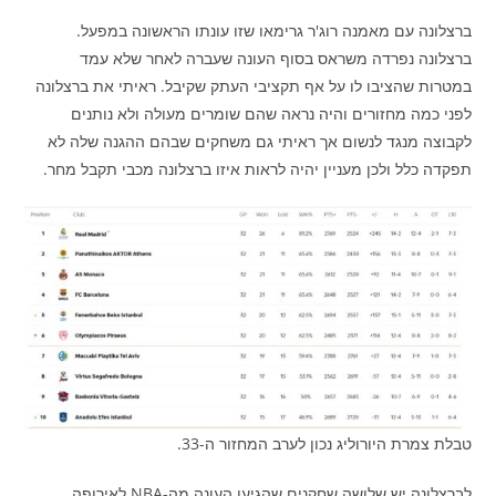
ברצלונה עם מאמנה רוג'ר גרימאו שזו עונתו הראשונה במפעל.
ברצלונה נפרדה משראס בסוף העונה שעברה לאחר שלא עמד
במטרות שהציבו לו על אף תקציבי העתק שקיבל. ראיתי את ברצלונה
לפני כמה מחזורים והיה נראה שהם שומרים מעולה ולא נותנים
לקבוצה מנגד לנשום אך ראיתי גם משחקים שבהם ההגנה שלה לא
תפקדה כלל ולכן מעניין יהיה לראות איזו ברצלונה מכבי תקבל מחר.
טבלת צמרת היורוליג נכון לערב המחזור ה-33.
לברצלונה יש שלושה שחקנים שהגיעו העונה מה-NBA לאירופה.