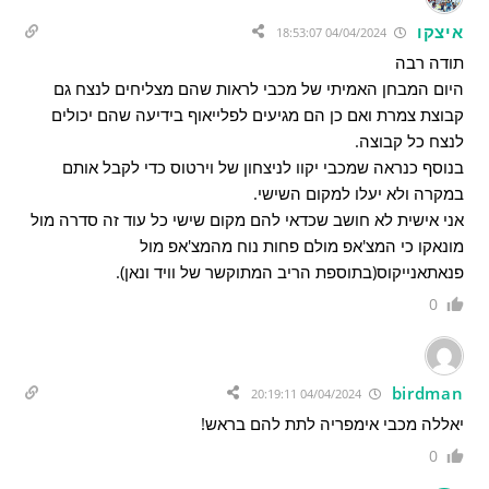
איצקו
04/04/2024 18:53:07
תודה רבה
היום המבחן האמיתי של מכבי לראות שהם מצליחים לנצח גם
קבוצת צמרת ואם כן הם מגיעים לפלייאוף בידיעה שהם יכולים
לנצח כל קבוצה.
בנוסף כנראה שמכבי יקוו לניצחון של וירטוס כדי לקבל אותם
במקרה ולא יעלו למקום השישי.
אני אישית לא חושב שכדאי להם מקום שישי כל עוד זה סדרה מול
מונאקו כי המצ'אפ מולם פחות נוח מהמצ'אפ מול
פנאתאנייקוס(בתוספת הריב המתוקשר של וויד ונאן).
0
birdman
04/04/2024 20:19:11
יאללה מכבי אימפריה לתת להם בראש!
0