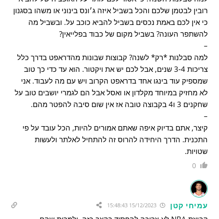
רובין לבטמן שלכם והכל בשביל איזה ג׳ונס בינוני או משהו בסגנון
כי אין לכם באמת נכסים בשביל להביא כוכב על. ובשביל מה
להשתפר העונה? בשביל מקום של כבוד בפלייאין?
–
למה סבלנות *רק* לשנה? קבוצות שבונות מהדראפט בדרך כלל
צריכות 3-4 שנים, אבל לכם יש את ויקטור. הוא עד כדי כך טוב
שמספיק עוד בינגו אחד בדראפט הקרוב ויש עם מה לעבוד. אני
לא מחזיק במיוחד מקלדון או ואסל אבל הם לגמרי יושבים טוב על
שחקנים 3 ו4 בקבוצה טובה אז אין שום סיבה להפטר מהם.
–
קיצר, אתם בדיוק איפה שאתם אמורים להיות, הכל עובד על פי
התכנית. הדרך היחידה להרוס זה להתחיל לאלתר ולעשות
שטויות.
0
עמיחי קטן
15/12/2023 15:48:43
קבוצת NBA לא צריכה להפסיד בקצב כזה, ולמרות שהם