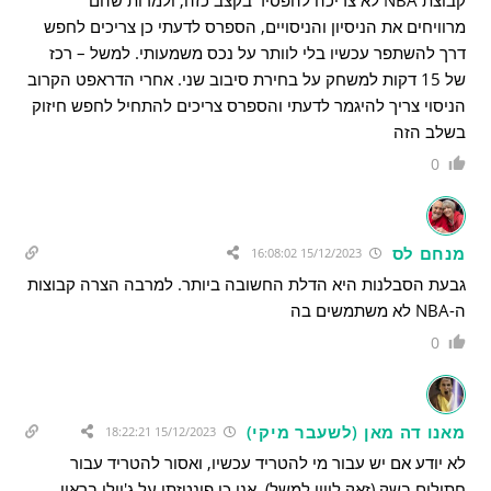
מרוויחים את הניסיון והניסויים, הספרס לדעתי כן צריכים לחפש
דרך להשתפר עכשיו בלי לוותר על נכס משמעותי. למשל – רכז
של 15 דקות למשחק על בחירת סיבוב שני. אחרי הדראפט הקרוב
הניסוי צריך להיגמר לדעתי והספרס צריכים להתחיל לחפש חיזוק
בשלב הזה
0
מנחם לס
15/12/2023 16:08:02
גבעת הסבלנות היא הדלת החשובה ביותר. למרבה הצרה קבוצות
ה-NBA לא משתמשים בה
0
מאנו דה מאן (לשעבר מיקי)
15/12/2023 18:22:21
לא יודע אם יש עבור מי להטריד עכשיו, ואסור להטריד עבור
חתולים בשק (זאק לווין למשל), אני כן פינטזתי על ג'יילן בראון