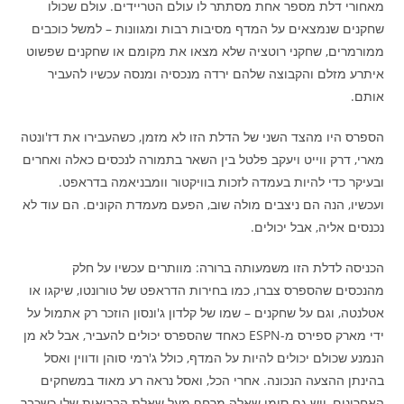
מאחורי דלת מספר אחת מסתתר לו עולם הטריידים. עולם שכולו
שחקנים שנמצאים על המדף מסיבות רבות ומגוונות – למשל כוכבים
ממורמרים, שחקני רוטציה שלא מצאו את מקומם או שחקנים שפשוט
איתרע מזלם והקבוצה שלהם ירדה מנכסיה ומנסה עכשיו להעביר
אותם.
הספרס היו מהצד השני של הדלת הזו לא מזמן, כשהעבירו את דז'ונטה
מארי, דרק ווייט ויעקב פלטל בין השאר בתמורה לנכסים כאלה ואחרים
ובעיקר כדי להיות בעמדה לזכות בוויקטור וומבניאמה בדראפט.
ועכשיו, הנה הם ניצבים מולה שוב, הפעם מעמדת הקונים. הם עוד לא
נכנסים אליה, אבל יכולים.
הכניסה לדלת הזו משמעותה ברורה: מוותרים עכשיו על חלק
מהנכסים שהספרס צברו, כמו בחירות הדראפט של טורונטו, שיקגו או
אטלנטה, וגם על שחקנים – שמו של קלדון ג'ונסון הוזכר רק אתמול על
ידי מארק ספירס מ-ESPN כאחד שהספרס יכולים להעביר, אבל לא מן
הנמנע שכולם יכולים להיות על המדף, כולל ג'רמי סוהן ודווין ואסל
בהינתן ההצעה הנכונה. אחרי הכל, ואסל נראה רע מאוד במשחקים
האחרונים, ויש גם סימן שאלה מרחף מעל שאלת הבריאות שלו כשכבר