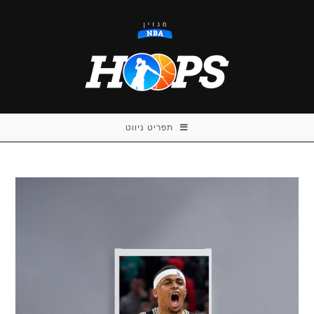
Ski
t
conten
תפריט ניווט