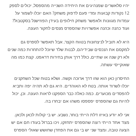
יהיו סלאשרים שמנהיגים את היחידה השנייה מהספסל, יכולים לספק
12 נקודות קבועות ומדי פעם לדפוק משחק? האם יוכלו לשמור על
עמדות מגוונות ולאפשר משחק חילופים בעידן הפוזישנל בסקטבול?
ועוד כהנה וכהנה אפשרויות שהספרס מנסים לחקור העונה.
היא לא תוביל לניצחונות בטווח הקצר, אבל תאפשר לספרס גם
למקסם את הנכסים שבידיהם, לבנות שלד שיוכל להתחרות כמה שנים
ולא רק שנה או שתיים, כולל דרך אותן בחירות דראפט. קצת כמו מה
שאוקייסי עשתה.
החיסרון כאן הוא שזו דרך ארוכה וקשה. ושלא בטוח שכל השחקנים
יוכלו לשרוד אותה. בטח לא האוהדים. היא גם לא תהיה יפה ותביא
להפסדים מכוערים. כמה כאלה כבר הספקנו לראות העונה. וכן, יכול
להיות גם שהספרס יפספסו משהו אם יבחרו בה.
אני לא יודע באיזו דלת הייתי בוחר, נשבע. יש בי קולות לכאן ולכאן.
מצד אחד הייתי רוצה שהספרס יתחזקו, ויכו בברזל בעודו חם אם יש
הצעה טובה, ומצד שני יש בי גם את הפחדן שחושש שאולי הספרס