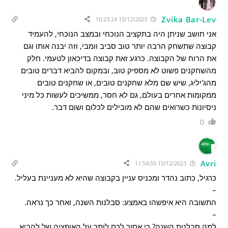
Zvika Bar-Lev
15/12/2023 10:23:24
אני חושב שניתן היה בתקציב הנוכחי ובמצב הנוכחי, להעמיד
קבוצה שתשחק הרבה יותר טוב סביב וומבי, וזה יבנה אותו וגם
את הרוח של הקבוצה. כרגע זאת קבוצה בדיכאון לטעמי. חלק
מהשחקנים פשוט לא מספיק טוב, ובמקום להביא דברים טובים
מהג'יליג, שיש שם מלא שחקנים טובים, או שחקנים טובים
ממקומות אחרים בעולם, גם לא חסר, ממשיכים לעשות כל מיני
ניסיונות כשרואים שהם לא מובילים לכלום ושום דבר.
0
Avri
15/12/2023 11:54:55
כרגיל, כתוב נהדר ומכניס עניין בקבוצה שהיא לא מעניינת בעליל.
–
התשובה היא איפשהו באמצע: סבלנות השנה, ואחר כך נראה.
–
למה סבלנות השנה? כי אסור לכם לותר על האופציה של להביא