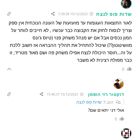
שדות פופ לנצח
15/12/2023 7:39:38
לאור התוצאות העגומות עד מזעזעות של העונה הנוכחית אין ספק
וצריך לנסות לחזק את הקבוצה כבר עכשיו , לא חייבים לוותר על
המון נכסים אבל אם יש מנהל משחק פנוי (טיוס ג'ונס
מוושינגטון??) שיכול להתחיל את תהליך ההבראה אז חשוב ללכת
על זה…חוסר היכולת לנצח אפילו משחק פה ושם מאוד מטריד, זו
כבר מפולת רצינית לא משבר
0
דוקטור רזי הופמן
15/12/2023 15:46:37
הגב ל
שדות פופ לנצח
אולי דני יתאים שם?
0