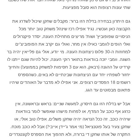
שתי עונות רצופות הוא סובל מפציעות.
גם היתרון בבחירה בדלת הזו ברור: מקבלים שחקן שיכול לשדרג את
הקבוצה כאן ועכשיו. נגיד אפילו רכז שינהל משחק טוב יותר מכל
הניסויים שפופוביץ' ושות' מריצים מתחילת העונה, יסדר פיקנרולים
ואלי הופים לוומבי כאילו אין מחר, ואולי גם יקרב את הפופוביצ'ים
למחוזות ה-30 פלוס ניצחונות העונה. מי יודע, אולי גם פלייאין יהיה בר
השגה. וומבי יזכה בוודאות בתואר רוקי העונה, יכול להיות שגם ייתנו לו
קרדיט על ההגנה (רבאק, הוא עם 3 חסימות למשחק בממוצע!) והחיוך
יחזור לשפתיו יחד עם הניצחונות שבינתיים לא באים, כשהספרס
רושמים 18 הפסדים רצופים. אני אפילו לא מדבר על האוהדים שיהיו
פתאום מבסוטים עד הגג.
אבל יש בדלת הזו גם חיסרון, למעשה שניים: בראש ובראשונה, אין
כרגע אף כוכב על המדף, או לפחות מישהו שאפשר לומר בוודאות
שיהיה כוכב. זה ככל הנראה יהיה שחקן משלים, אפילו טוב אולי, או
שחקן צעיר בעל פוטנציאל (מי אמר ג'יידן אייבי?) אבל לא כוכב מוכח.
התקרה של אותו שחקן די ברורה, ולא תהפוך את הספרס לקונטנדרים