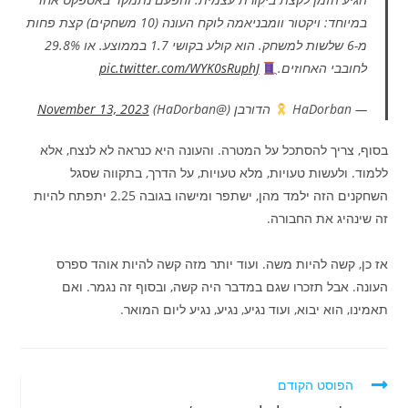
במיוחד: ויקטור וומבניאמה לוקח העונה (10 משחקים) קצת פחות
מ-6 שלשות למשחק. הוא קולע בקושי 1.7 בממוצע. או 29.8%
לחובבי האחוזים.
pic.twitter.com/WYK0sRuphJ
— HaDorban
הדורבן (@HaDorban)
November 13, 2023
בסוף, צריך להסתכל על המטרה. והעונה היא כנראה לא לנצח, אלא
ללמוד. ולעשות טעויות, מלא טעויות, על הדרך, בתקווה שסגל
השחקנים הזה ילמד מהן, ישתפר ומישהו בגובה 2.25 יתפתח להיות
זה שינהיג את החבורה.
אז כן, קשה להיות משה. ועוד יותר מזה קשה להיות אוהד ספרס
העונה. אבל תזכרו שגם במדבר היה קשה, ובסוף זה נגמר. ואם
תאמינו, הוא יבוא, ועוד נגיע, נגיע, נגיע ליום המואר.
לקרוא
הפוסט הקודם
מאמרים