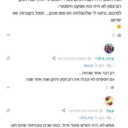
רובינסון לא היה כזה אפקט היסטורי.
לסיכום, נראה לי שלהצלחה הזו פופ מכוון… המזל בקוביות. ואז
יפרוש.
0
עידו גילרי
22/11/2023 8:17:16
הגב ל
Berch
רק דבר אחד שכחת…
גם הספרס לא קיבלו את רובינסון ודנקן שנה אחר שנה
0
עגל
22/11/2023 13:53:03
הגב ל
עידו גילרי
ממש לא, היה הפרש מאוד גדול. כמה שנים טובותעד שהם חצו