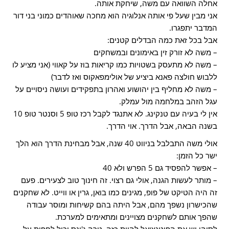
אחלה השוואה עם משה, שיחקת אותה.
אני מבין שעל פי אותה אנלוגיה הוא מחכה שאוהדים כמוני בני דור
המדבר יתפגרו.
אבל בכל זאת כמה הבדלים קטנים:
– משה לא זורק זין באימונים ובמשחקים
– משה לא מתעסק בשטויות כמו קריאות בוז על קאווי (אני מציע לו
ללבוש חולצה פאנא ביציע של אולימפאקוס ואז לדבר)
– משה לא מחליף בין יהושוע ואהרון בתפקידים ועושה ניסויים על
עגל הזהב במלחמה מול עמלק.
אין לי בעיה עם טנקינג. לא אתנגד לקבל רכז טופ 5 וסנטר טופ 10
בשנה הבאה, אבל הדרך. אוי הדרך.
אולי משה התבלבל בניווט 40 שנה, אבל מבחינת הדרך הוא הלך
ישר כל הזמן:
– אפשר להפסיד גם 5 הפרש ולא 40
– מותר לעשות הגנה, אולי גם רצוי. זה חינוך טוב לצעירים. פעם
זה היה הטיקט של פופ, מגינים כמו בואן, גרין או ווייט. לא שחקנים
שהכישרון נשפך מהם, אבל היתה בהם קשיחות ומוסר עבודה
שהפך אותם לשחקנים מצויינים ומתאימים למערכת.