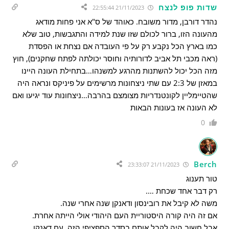
שדות פופ לנצח
21/11/2023 22:55:44
נהדר דורבן, מדור משובח. כאוהד של ס"א אני פחות מודאג
מהעונה הזו, ברור לכולם שזו שנת למידה והתגבשות, טוב שלא
כמו בארץ הכל נקבע רק על פי העובדה אם נצחת או הפסדת
(ראה מכבי תל אביב לדורותיה וחוסר יכולתה לפתח שחקנים), חוץ
מזה הכל יכול להשתנות מהרגע למשנהו…בתחילת העונה היינו
במאזן של 2:3 עם שתי ניצחונות מרשימים על פיניקס ונראה היה
שהטיימליין לקונטנדריות מצומצם בהרבה…ניצחונות עוד יגיעו ואם
לא העונה אז בעונות הבאות
0
Berch
21/11/2023 23:33:07
טור תענוג
רק דבר אחד שכחת ….
משה לא קיבל את רובינסון ודאנקן שנה אחרי שנה.
אם זה היה קורה היסטוריית העם היהודי אולי הייתה אחרת.
אבל חשוב היה לקבל אותם בסדר הספציפי הזה. עם דאנקן