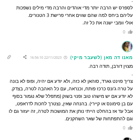
.
לספרס יש הרבה יותר מדי אוהדים והרבה מדי מילים נשפכות
עליהם ביחס למה שהם שווים אחרי פרישת 3 הטנורים.
אולי וומבי ישנה את כל זה.
0
מאנו דה מאן (לשעבר מיקי)
22/11/2023 16:56:10
מצוין דורבן, תודה רבה.
.
צריך פוינט גארד, סוהאן לא כזה, ולא יודע אם יהיה, ופופ לא בונה
על טרה ג'ונס כרכז פותח, וכנראה, עם כל האהבה לטרה, בצדק.
לא יודע אם יש מישהו טוב ופנוי בשוק (מתפלל שלא נגמור בסוף
עם בן סימונס או קיירי). בהנחה שאין, נצטרך לחכות לדראפט,
אבל עד אז בהחלט הייתי נותן את המושכות לטרה, זה יעזור גם לו
וגם להתפתחות של שאר השחקנים.
0