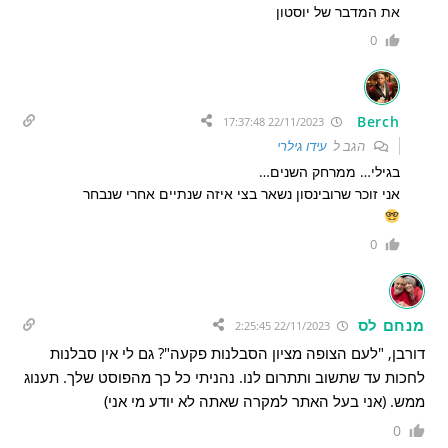
את המדבר של יוסטון
0
Berch
22/11/2023 17:37:48
הגב ל
עידו גילרי
בגילי… ממרחק השנים…
אני זוכר שרובינסון נשאר בצי איזה שנתיים אחרי שנבחר
0
מנחם לס
22/11/2023 2:25:45
דורבן, "לעם הצופה מציון הסבלנות פקעה"? גם לי אין סבלנות
לחכות עד שתשוב ותתרום לנו. נהניתי כל כך מהפוסט שלך. תענוג
ממש. (אני בעל האתר למקרה שאתה לא יודע מי אני)
0