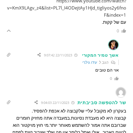
https://www.youtube.com/watch?
v=KmX9LAgv_z4&list=PL7l_I4ODejtAy1HJd_tigliyos2y6fno
F&index=1
עם של קקות.
0
אשך טמיר המקורי
22/11/2023 9:07:42
הגב ל
עידו גילרי
אוי הם טובים
0
שר להטפשה סביבתית
22/11/2023 9:04:03
בעקרון לא מקובל עליי שלקבוצה לא אכפת להפסיד.
קבוצה היא לא מעבדת נסיונות.במעבדה אתה מחזיק חומרים
שברובם אתה אמור להשתמש מאוחר יותר.מי חוץ מויקטור הוא
לטווח הארוך , אולי ואסל.כלומר אין פה שלד שצריך קצת לפתח