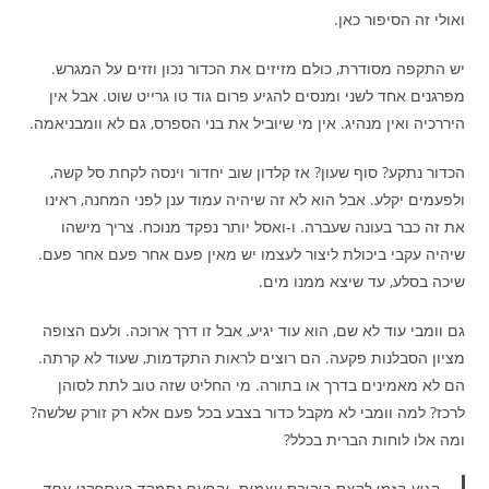
ואולי זה הסיפור כאן.
יש התקפה מסודרת, כולם מזיזים את הכדור נכון וזזים על המגרש.
מפרגנים אחד לשני ומנסים להגיע פרום גוד טו גרייט שוט. אבל אין
היררכיה ואין מנהיג. אין מי שיוביל את בני הספרס, גם לא וומבניאמה.
הכדור נתקע? סוף שעון? אז קלדון שוב יחדור וינסה לקחת סל קשה,
ולפעמים יקלע. אבל הוא לא זה שיהיה עמוד ענן לפני המחנה, ראינו
את זה כבר בעונה שעברה. ו-ואסל יותר נפקד מנוכח. צריך מישהו
שיהיה עקבי ביכולת ליצור לעצמו יש מאין פעם אחר פעם אחר פעם.
שיכה בסלע, עד שיצא ממנו מים.
גם וומבי עוד לא שם, הוא עוד יגיע, אבל זו דרך ארוכה. ולעם הצופה
מציון הסבלנות פקעה. הם רוצים לראות התקדמות, שעוד לא קרתה.
הם לא מאמינים בדרך או בתורה. מי החליט שזה טוב לתת לסוהן
לרכז? למה וומבי לא מקבל כדור בצבע בכל פעם אלא רק זורק שלשה?
ומה אלו לוחות הברית בכלל?
הגיע הזמן לקצת ביקורת עצמית. והפעם נתמקד באספקט אחד