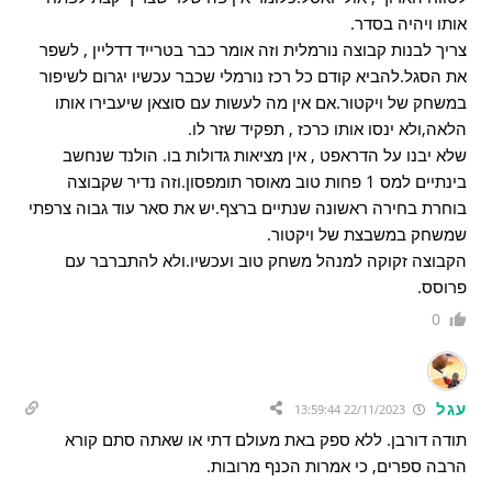
אותו ויהיה בסדר.
צריך לבנות קבוצה נורמלית וזה אומר כבר בטרייד דדליין , לשפר
את הסגל.להביא קודם כל רכז נורמלי שכבר עכשיו יגרום לשיפור
במשחק של ויקטור.אם אין מה לעשות עם סוצאן שיעבירו אותו
הלאה,ולא ינסו אותו כרכז , תפקיד שזר לו.
שלא יבנו על הדראפט , אין מציאות גדולות בו. הולנד שנחשב
בינתיים למס 1 פחות טוב מאוסר תומפסון.וזה נדיר שקבוצה
בוחרת בחירה ראשונה שנתיים ברצף.יש את סאר עוד גבוה צרפתי
שמשחק במשבצת של ויקטור.
הקבוצה זקוקה למנהל משחק טוב ועכשיו.ולא להתברבר עם
פרוסס.
0
עגל
22/11/2023 13:59:44
תודה דורבן. ללא ספק באת מעולם דתי או שאתה סתם קורא
הרבה ספרים, כי אמרות הכנף מרובות.