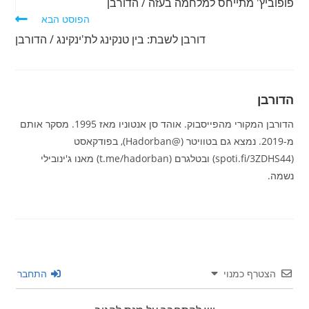
פופוביץ' מתייחס למלחמה בעזה / הדורבן
נוספים
הפוסט הבא
דורבן לשבת: בין טנקינג לת'ינקינג / הדורבן
הדורבן
הדורבן המקורי מהפייסבוק. אוהד סן אנטוניו מאז 1995. מסקר אותם
מ-2019. נמצא גם בטוויטר (@Hadorban), בפודקאסט
(spoti.fi/3ZDHS44) ובטלגרם (t.me/hadorban) מאנו ג'ינובילי
נשמה.
הצטרף כמנוי
התחבר