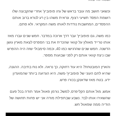
וכשאני חושב מה עובר בראש של גרג פופוביץ' אחרי שהקבוצה שלו
רושמת הפסד תשיעי רצוף, ונראית משהו בין רע לנורא ברוב אותם
ההפסדים, המחשבות נודדות לאותו משה המקראי. ולא סתם.
כמו משה, גם פופוביץ' עבר דרך ארוכה במדבר. חמש שנים עברו מאז
אותו טרייד מאולץ על קוואי שהכריח את בני הספרס לצאת מארץ גושן
הדשנה. חמש שנים שהרגישו כמו 40, וכמה סימבולי שזה היה ההפרש
שבו ניצח קוואי אותם רק לפני שבועות מספר.
והארץ המובטחת? היא עוד רחוקה, כך נראה. ולא נוח בתיבה. ההגנה,
שהיא לחם העוני של פופוביץ'-משה, היא הגרועה ביותר שהמועדון
ידע. בטח מאז שדאנקן בכורו פרש.
אמש, מול אותם הקליפרס, למשל, נורמן פאוול אמר תודה בכל פעם
שהשאירו אותו לבד. נשבע שבתפילת מודה אני יש פחות תחושה של
הודיה ממה שפאוול חש.