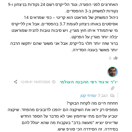
האחרונים לפני הפגרה, ונגד הלייקרס רשם 24 נקודות בניצחון ו-9
נקודות למשחק ב-3 ההפסדים.
ניהול המשחק של מוראנט הוא קריטי – כפי שמראים 14
אסיסטים באותו ניצחון לעומת 3.7 בהפסדים, אבל אין ללייקרס
מי שיתמודד איתו חוץ מגרין, ויש סיבות טובות להניח שמוראנט
יבלה יותר מגרין על הפרקט.
ברור שזה יותר תלוי בלייקרס, אבל אני משער שהם יתקשו הרבה
יותר מאשר בעונה הסדירה.
0
יו"ר איגוד רפי ההבנה העולמי
16/07/2020 12:09:41
הגב ל
עמיחי קטן
חחחח חיים מה לקחת הבוקר?
ממפיס רק יראו את השיקצה הם יהפכו לדובונים מהפחד. שיקצה
יטביע עליהם מתי שיחפוץ ואני לא מדבר על הספר החדש
שדיוויס יוציא "מעשה בדב" בעקבות מה שהא יעולל להם
בסידרה. זה הסידרה הכי סוויפ שיש.