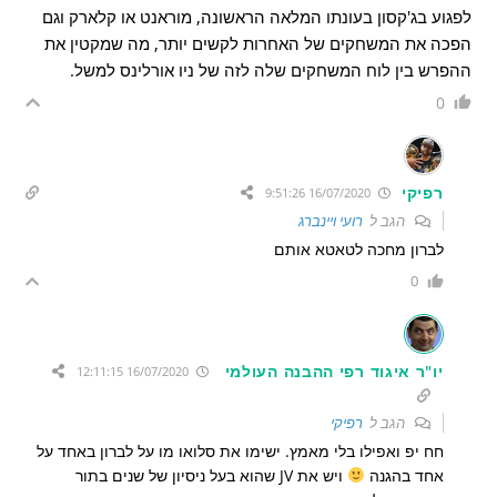
לפגוע בג'קסון בעונתו המלאה הראשונה, מוראנט או קלארק וגם
הפכה את המשחקים של האחרות לקשים יותר, מה שמקטין את
ההפרש בין לוח המשחקים שלה לזה של ניו אורלינס למשל.
0
רפיקי
16/07/2020 9:51:26
הגב ל
רועי ויינברג
לברון מחכה לטאטא אותם
0
יו"ר איגוד רפי ההבנה העולמי
16/07/2020 12:11:15
הגב ל
רפיקי
חח יפ ואפילו בלי מאמץ. ישימו את סלואו מו על לברון באחד על
אחד בהגנה
ויש את JV שהוא בעל ניסיון של שנים בתור