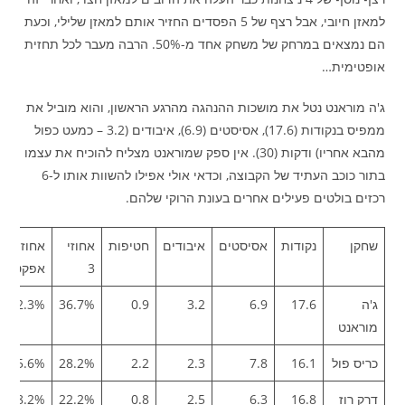
למאזן חיובי, אבל רצף של 5 הפסדים החזיר אותם למאזן שלילי, וכעת
הם נמצאים במרחק של משחק אחד מ-50%. הרבה מעבר לכל תחזית
אופטימית…
ג'ה מוראנט נטל את מושכות ההנהגה מהרגע הראשון, והוא מוביל את
ממפיס בנקודות (17.6), אסיסטים (6.9), איבודים (3.2 – כמעט כפול
מהבא אחריו) ודקות (30). אין ספק שמוראנט מצליח להוכיח את עצמו
בתור כוכב העתיד של הקבוצה, וכדאי אולי אפילו להשוות אותו ל-6
רכזים בולטים פעילים אחרים בעונת הרוקי שלהם.
שחקן
נקודות
אסיסטים
איבודים
חטיפות
אחוזי
אחוז
3
אפקטיבי
ג'ה
17.6
6.9
3.2
0.9
36.7%
52.3%
מוראנט
כריס פול
16.1
7.8
2.3
2.2
28.2%
45.6%
דרק רוז
16.8
6.3
2.5
0.8
22.2%
48.2%