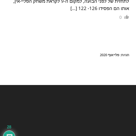
לתחזית של לפני הבועה, למקום ה-9 לקראת משחק הפליי-אין,
אותו הם הפסידו 126- 122 […]
0
תגיות
:
פלייאוף 2020
28