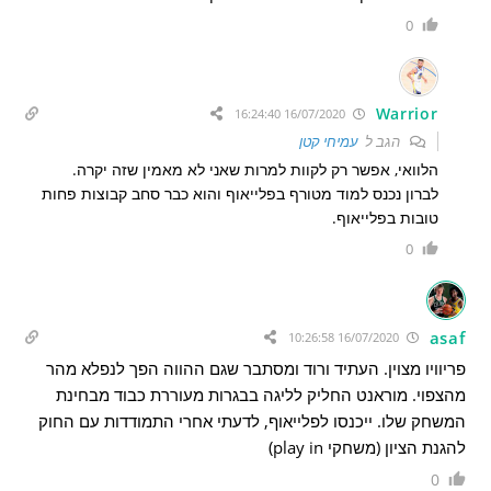
0
Warrior
16/07/2020 16:24:40
הגב ל
עמיחי קטן
הלוואי, אפשר רק לקוות למרות שאני לא מאמין שזה יקרה.
לברון נכנס למוד מטורף בפלייאוף והוא כבר סחב קבוצות פחות
טובות בפלייאוף.
0
asaf
16/07/2020 10:26:58
פריוויו מצוין. העתיד ורוד ומסתבר שגם ההווה הפך לנפלא מהר
מהצפוי. מוראנט החליק לליגה בבגרות מעוררת כבוד מבחינת
המשחק שלו. ייכנסו לפלייאוף, לדעתי אחרי התמודדות עם החוק
להגנת הציון (משחקי play in)
0