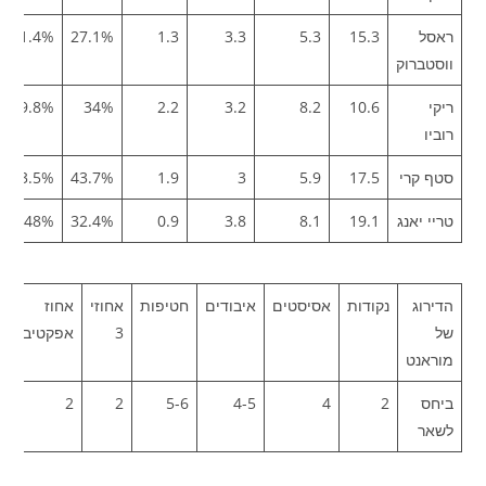
ראסל
15.3
5.3
3.3
1.3
27.1%
41.4%
ווסטברוק
ריקי
10.6
8.2
3.2
2.2
34%
39.8%
רוביו
סטף קרי
17.5
5.9
3
1.9
43.7%
53.5%
טריי יאנג
19.1
8.1
3.8
0.9
32.4%
48%
הדירוג
נקודות
אסיסטים
איבודים
חטיפות
אחוזי
אחוז
א
של
3
אפקטיבי
ע
מוראנט
ביחס
2
4
4-5
5-6
2
2
7
לשאר