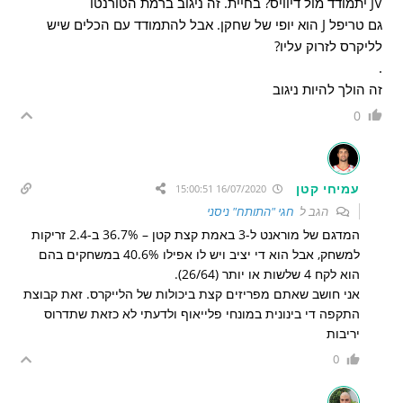
JV יתמודד מול דיוויס? בחיית. זה ניגוב ברמת הטורנטו
גם טריפל J הוא יופי של שחקן. אבל להתמודד עם הכלים שיש
לליקרס לזרוק עליו?
.
זה הולך להיות ניגוב
0
עמיחי קטן
16/07/2020 15:00:51
הגב ל
חגי "התותח" ניסני
המדגם של מוראנט ל-3 באמת קצת קטן – 36.7% ב-2.4 זריקות
למשחק, אבל הוא די יציב ויש לו אפילו 40.6% במשחקים בהם
הוא לקח 4 שלשות או יותר (26/64).
אני חושב שאתם מפריזים קצת ביכולות של הלייקרס. זאת קבוצת
התקפה די בינונית במונחי פלייאוף ולדעתי לא כזאת שתדרוס
יריבות
0