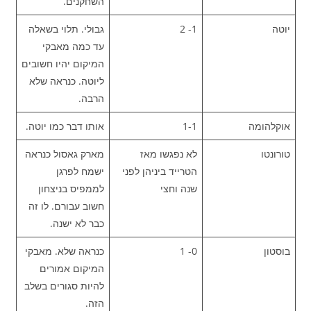
השחקנים.
יוטה
1- 2
גבולי. תלוי בשאלה
עד כמה מאבקי
המיקום יהיו חשובים
ליוטה. כנראה שלא
הרבה.
אוקלהומה
1-1
אותו דבר כמו יוטה.
טורונטו
לא נפגשו מאז
מארק גאסול כנראה
הטרייד ביניהן לפני
ישמח לפרגן
שנה וחצי
לממפיס בניצחון
חשוב עבורם. לו זה
כבר לא ישנה.
בוסטון
0- 1
כנראה שלא. מאבקי
המיקום אמורים
להיות סגורים בשלב
הזה.