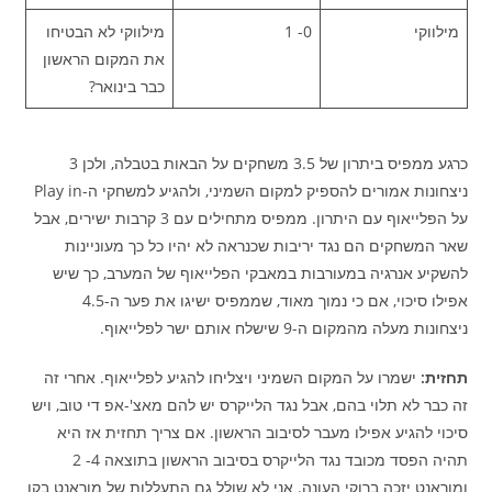
מילווקי
0- 1
מילווקי לא הבטיחו
את המקום הראשון
כבר בינואר?
כרגע ממפיס ביתרון של 3.5 משחקים על הבאות בטבלה, ולכן 3
ניצחונות אמורים להספיק למקום השמיני, ולהגיע למשחקי ה-Play in
על הפלייאוף עם היתרון. ממפיס מתחילים עם 3 קרבות ישירים, אבל
שאר המשחקים הם נגד יריבות שכנראה לא יהיו כל כך מעוניינות
להשקיע אנרגיה במעורבות במאבקי הפלייאוף של המערב, כך שיש
אפילו סיכוי, אם כי נמוך מאוד, שממפיס ישיגו את פער ה-4.5
ניצחונות מעלה מהמקום ה-9 שישלח אותם ישר לפלייאוף.
תחזית:
ישמרו על המקום השמיני ויצליחו להגיע לפלייאוף. אחרי זה
זה כבר לא תלוי בהם, אבל נגד הלייקרס יש להם מאצ'-אפ די טוב, ויש
סיכוי להגיע אפילו מעבר לסיבוב הראשון. אם צריך תחזית אז היא
תהיה הפסד מכובד נגד הלייקרס בסיבוב הראשון בתוצאה 4- 2
ומוראנט יזכה ברוקי העונה. אני לא שולל גם התעללות של מוראנט בקו