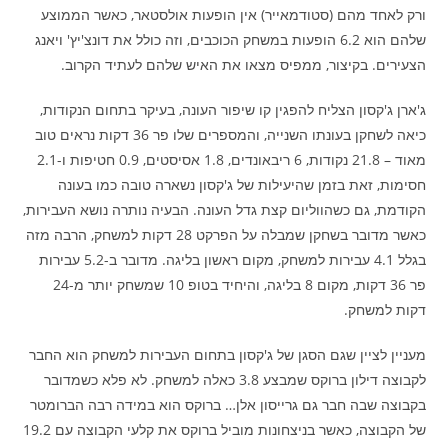
ורק לאחד מהם (סטודמאייר) אין הופעות אולסטאר, כאשר הממוצע
שלהם הוא 6.2 הופעות במשחק הכוכבים, וזה כולל את דונצ'יץ' ויאנג
הצעירים. בקיצור, ממפיס מצאו את האיש שלהם לעתיד הקרוב.
ג'ארן ג'קסון הצליח להפגין קו שיפור העונה, בעיקר בתחום הנקודות,
כיאה לשחקן בעונתו השנייה, והמספרים שלו פר 36 דקות נראים טוב
מאוד – 21.8 נקודות, 6 ריבאונדים, 1.8 אסיסטים, 0.9 חטיפות ו-2.1
חסימות, זאת בזמן שהיעילות של ג'קסון נשארה טובה כמו בעונה
הקודמת, גם כשהווליום קצת גדל העונה. הבעיה נותרה נושא העבירות,
כאשר מדובר בשחקן שמבלה על הפרקט 28 דקות למשחק, הרבה מזה
בגלל 4.1 עבירות למשחק, מקום ראשון בליגה. מדובר ב-5.2 עבירות
פר 36 דקות, מקום 8 בליגה, והיחיד בטופ 10 שמשחק יותר מ-24
דקות למשחק.
מעניין לציין שגם הסגן של ג'קסון בתחום העבירות למשחק הוא החבר
לקבוצה דילון ברוקס שמבצע 3.8 כאלה למשחק. לא פלא כשמדובר
בקבוצה שבה חבר גם גרייסון אלן… ברוקס הוא במידה רבה הברומטר
של הקבוצה, כאשר בניצחונות מוביל ברוקס את קלעי הקבוצה עם 19.2