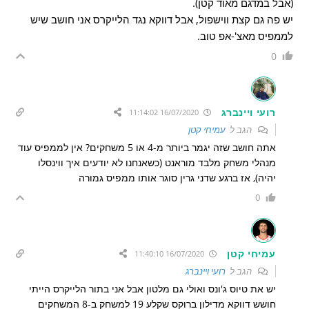
(אבל במדגם מאוד קטן).
יש פה גם קצת ווישפול, אבל דווקא נגד הלייקרס אני חושב שיש
לממפיס מאצ'-אפ טוב.
0
רועי ויינברג
16/07/2020 11:14:02
הגב ל
עמיחי קטן
אתה חושב שזה יגמר ביותר מ-4 או 5 משחקים? אין לממפיס עוד
מנהלי משחק מלבד מוראנט (כשאנחנו לא יודעים איך ווינסלו
יהיה), אז ברגע שדני גרין סוגר אותו ממפיס גמורה
0
עמיחי קטן
16/07/2020 11:40:10
הגב ל
רועי ויינברג
יש את טיוס ג'ונס ואולי גם מלטון אבל אני בתור הלייקרס הייתי
חושש דווקא מדילון ברוקס שקלע 19 למשחק ב-8 המשחקים