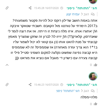
חגי "התותח" ניסני
16/07/2020 15:45:28
הגב ל
עמיחי קטן
אתה באמת חושב שדילון רוקס יכול להיות פקטור משמעותי?
ב2017 הימרתי על טורנטו מול הקאבס. חשבתי שטאקר איבקה
וJV יאתגרו אותו. איזו מלה ניצחת זו הייתה. אז את רוצה לומר לי
שאנדרסון, קלארק(??) וJV יזיזו לו? לברון זה שחקן שמצריך מאמץ
קבוצתי על מנת להאט אותו (כן גם קוואי לא יכול לשמור עליו
ב1*1 הוא צריך עזרה מאחורה) אז שממפיס? זה לא שממפיס
היא קבוצה נפיצה שפשוט נקלעה למקום השמיני סטייל פילי זו
קבוצה צעירה עם כישרון די מוגבל אם נוציא את מוראט וJJJ
0
חגי "התותח" ניסני
16/07/2020 15:46:23
הגב ל
חגי "התותח" ניסני
מלה=מפלה
0