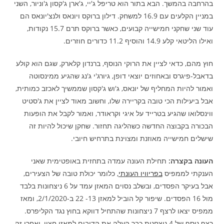
בהרחבה בהמשך. הבא בתור הוא טריפל ג'יי, ג'ארן ג'קסון ג'וניור, השני
במניין הקלעים עם 16.9 למשחק. דילון ברוקס ויונאס ולנצ'יונאס הם
עוד שני שחקני חמישייה קבועים, כאשר ברוקס תרם 15.7 נקודות,
ואילו הליטאי קלע 14.9 והוסיף 11.2 כדורים חוזרים.
חוץ מהם, כדאי לציין את הרוקי הנוסף, ברנדון קלארק, שגם הוא קולע
בדאבל-פיגרס ובאחוזים יוצאי דופן, גיורג'י ג'נג שהגיע ממינסוטה
ואמור להיות המחליף של יונאס, ג'וש ג'קסון שממשיך לאכזב כמותית,
אבל ביעילות הכי טובה בקריירה שלו, וחשוב מאוד לציין את ג'סטיט
ווינסלואו שהגיע בטרייד על איגי וקראודר, ואמור לקבל את הופעות
הבכורה בקבוצה החדשה כשהליגה תחזור. שחקן שיכול להיות זה
שישלים חמישייה מאוזנת ומצוינת בתרחיש חיובי.
העונה בקצרה:
תחילת העונה עמדה בתחזית באופטימית שאני
הענקתי לממפיס
בפריוויו העונתי
, כלומר יכולת טובה של הצעירים,
אבל בעיקר הפסדים, ובשלב נסוים המאזן עמד על 6 ניצחונות בלבד
מול 16 הפסדים. שיפור קל הוביל למאזן 13- 22 ב-2/1/2020, ומאז
ממפיס יצאו לרצף 7 ניצחונות שהתחיל דווקא בחוץ נגד הקליפרס.
רצף נוסף של 4 ניצחנות כבר העלה את הדובים למאזן חצוי, ואחרי זה