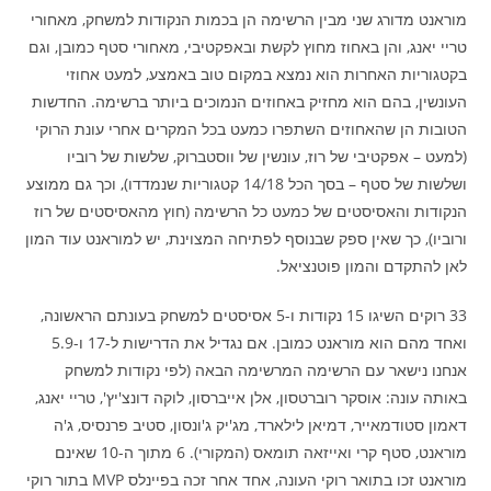
מוראנט מדורג שני מבין הרשימה הן בכמות הנקודות למשחק, מאחורי
טריי יאנג, והן באחוז מחוץ לקשת ובאפקטיבי, מאחורי סטף כמובן, וגם
בקטגוריות האחרות הוא נמצא במקום טוב באמצע, למעט אחוזי
העונשין, בהם הוא מחזיק באחוזים הנמוכים ביותר ברשימה. החדשות
הטובות הן שהאחוזים השתפרו כמעט בכל המקרים אחרי עונת הרוקי
(למעט – אפקטיבי של רוז, עונשין של ווסטברוק, שלשות של רוביו
ושלשות של סטף – בסך הכל 14/18 קטגוריות שנמדדו), וכך גם ממוצע
הנקודות והאסיסטים של כמעט כל הרשימה (חוץ מהאסיסטים של רוז
ורוביו), כך שאין ספק שבנוסף לפתיחה המצוינת, יש למוראנט עוד המון
לאן להתקדם והמון פוטנציאל.
33 רוקים השיגו 15 נקודות ו-5 אסיסטים למשחק בעונתם הראשונה,
ואחד מהם הוא מוראנט כמובן. אם נגדיל את הדרישות ל-17 ו-5.9
אנחנו נישאר עם הרשימה המרשימה הבאה (לפי נקודות למשחק
באותה עונה: אוסקר רוברטסון, אלן אייברסון, לוקה דונצ'יץ', טריי יאנג,
דאמון סטודמאייר, דמיאן לילארד, מג'יק ג'ונסון, סטיב פרנסיס, ג'ה
מוראנט, סטף קרי ואייזאה תומאס (המקורי). 6 מתוך ה-10 שאינם
מוראנט זכו בתואר רוקי העונה, אחד אחר זכה בפיינלס MVP בתור רוקי