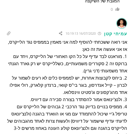
המגבת של השיקצה
0
עמיחי קטן
16/07/2020 10:19:13
אני רואה ששכחתי להוסיף למה אני מאמין בממפיס נגד הלייקרס,
אז אני אעשה את זה כאן:
1. מוראנט לבד עדיף על כל הקו האחורי של הלייקרס, ויחד עם
ברוקס זה 2 סקוררים משמעותיים, כשללייקרס יש רק גארד הגנתי
אחד משמעותי (דני גרין).
2. ביחס לקבוצות אחרות, יש לממפיס כלים לא רעים לשמור על
לברון – קייל אנדרסון, בוגר בי"ס קוואי, ברנדון קלארק, רולי אפילו
אחד מהג'קסונים וג'סטיט ווינסלואו.
3. ולנצ'ינואס אמור להסתדר בצורה סבירה עם דיוויס.
4. ממפיס בנויים בדיוק נגד הרכבי 2 גבוהים של הלייקרס עם
טריפל ג'יי שיכול להתמודד עם מגי או הווארד בהגנה (ולנצ'יונאס
לדעתי עדיף שישמור על דיוויס) ולעשות צרות לאחד מהגבוהים של
הלייקרס בהגנה וגם ולנצ'יונאס קולע העונה באחוז מרשים ל-3