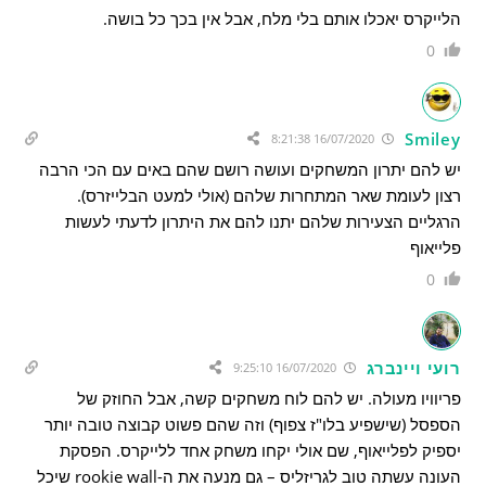
הלייקרס יאכלו אותם בלי מלח, אבל אין בכך כל בושה.
0
Smiley
16/07/2020 8:21:38
יש להם יתרון המשחקים ועושה רושם שהם באים עם הכי הרבה
רצון לעומת שאר המתחרות שלהם (אולי למעט הבלייזרס).
הרגליים הצעירות שלהם יתנו להם את היתרון לדעתי לעשות
פלייאוף
0
רועי ויינברג
16/07/2020 9:25:10
פריוויו מעולה. יש להם לוח משחקים קשה, אבל החוזק של
הספסל (שישפיע בלו"ז צפוף) וזה שהם פשוט קבוצה טובה יותר
יספיק לפלייאוף, שם אולי יקחו משחק אחד ללייקרס. הפסקת
העונה עשתה טוב לגריזליס – גם מנעה את ה-rookie wall שיכל