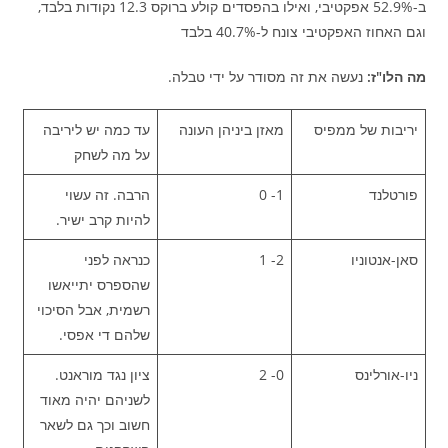
ב-52.9% אפקטיבי, ואילו בהפסדים קולע ברוקס 12.3 נקודות בלבד,
וגם האחוז האפקטיבי צונח ל-40.7% בלבד
מה הלו"ז:
נעשה את זה מסודר על ידי טבלה.
יריבות של ממפיס
מאזן ביניהן העונה
עד כמה יש ליריבה
על מה לשחק
פורטלנד
1- 0
הרבה. זה עשוי
להיות קרב ישיר.
סאן-אנטוניו
2- 1
כנראה לפני
שהספרס יתייאשו
רשמית, אבל הסיכוי
שלהם די אפסי.
ניו-אורלינס
0- 2
ציון נגד מוראנט.
לשניהם יהיה מאוד
חשוב וכך גם לשאר