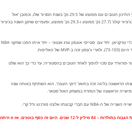
בקיצור נמרץ: לארי ג'ונסון נולד ב-1969 בטכסס. היה אחד משחקני התיכון הטובים עם ממוצע של 29.5 נק' בשנת הסניור שלו, וכמובן 'אול
מקדונלד' ב-1987. הוא למד את שתי שנותיו הראשונות במכללה בג'וניור קולג' (27.7 נק' ממוצע ו-29.3 נק' ממוצע, ופעמיים שחקן השנה בג'וניור
את השנה השלישית הוא כבר עשה ב-UNLV תחת המאמן האגדי ג'רי טרקניאן. יחד עם סטייסי אוגמון וגרג אנטוני – יחד איתו הפכו שחקני NBA
של האליפות.
. דיברו עליו כעל הפאור-פורוורד עם סכוי להפוך לאחד הטובים בהסטוריה; עד כדי כך הוא שלט
 1991 ע"י שרלוט הורנטס, ובשנתו הראשונה בליגה זכה בתואר 'רוקי העונה'. הוא השתתף באותה שנה
לחמישייה הראשונה של המזרח במשחק האול סטאר.
ולם ה-NBA עמד כאילו לרגליו. הוא הוחתם אז על חוזה ה-NBA הגבוה בתולדות – 84 מיליון ל-12 שנים. היום זה כסף בוטנים. אז זו היתה