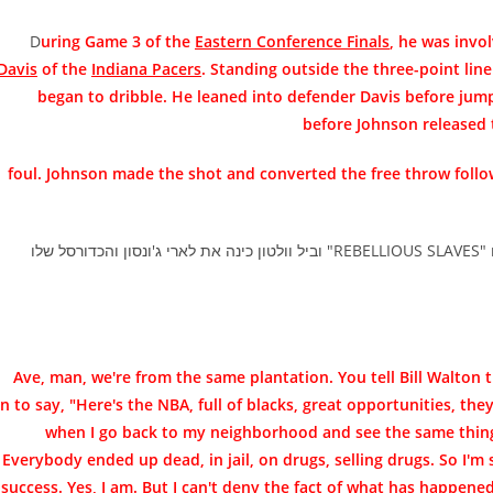
D
uring Game 3 of the
Eastern Conference Finals
, he was invol
Davis
of the
Indiana Pacers
. Standing outside the three-point line
began to dribble. He leaned into defender Davis before jump
before Johnson released 
foul. Johnson made the shot and converted the free throw follow
אבל הגמר נגד סן אנטוניו היווה בושה. לארי כינה את חברי קבוצתו "REBELLIOUS SLAVES" וביל וולטון כינה את לארי ג'ונסון והכדורסל שלו
n to say, "Here's the NBA, full of blacks, great opportunities, the
when I go back to my neighborhood and see the same thin
Everybody ended up dead, in jail, on drugs, selling drugs. So 
success. Yes, I am. But I can't deny the fact of what has happened