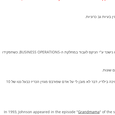
לארי השלים את ה-BA שלו ב-UNLV והחליט לשקם את עצמו. הוא נישכר ע"י הניקס לעבוד במחלקת ה-BUSINESS OPERATIONS, כשתפקידו
ב-2012 הוא הכריז על פשיטת רגל בגלל חוב של $120,000 על תמיכה בילדיו, דבר לא מובן לי על אדם שפורבס מגזין הכריז כבעל נטו של 10
In 1993, Johnson appeared in the episode "
Grandmama
" of the