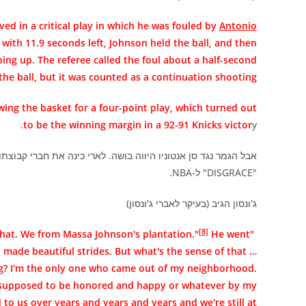
ved in a critical play in which he was fouled by
Antonio
 with 11.9 seconds left, Johnson held the ball, and then
ing up. The referee called the foul about a half-second
the ball, but it was counted as a continuation shooting
ing the basket for a four-point play, which turned out
to be the winning margin in a 92-91 Knicks victor
y.
"DISGRACE" ל-NBA.
ג'ונסון הגיב (בעיקר לאברי ג'ונסון)
[8]
He went
"Ave, man, we're from the same plantation. You tell Bill Walton that. We from Massa Johnson's plantation."
y made beautiful strides. But what's the sense of that …
g? I'm the only one who came out of my neighborhood.
I'm supposed to be honored and happy or whatever by my
 to us over years and years and years and we're still at