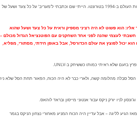
בקיץ הוא עלה בחמישייה של DREAM TEAM II שניצחה את אליפות העולם ב-1994 בטורונטו. הייתי שם וכתבתי ל'מעריב' על כל צעד ושעל של
אליו: הוא פשוט לא היה רציני מספיק וראית על כל צעד ושעל שהוא
מין שהוא כל-יכול, ושהוא יכול להשיג הכל. NO PROBLEM. חשבתי לעצמי שהנה לפני אחד השחקנים עם הפוטנציאל הגדול מכולם –
ויליאמסון של שנות ה-90", שנראה כאילו הוא יכול לפוצץ את עולם הכדורסל, אבל באופן חידתי, מסתורי, מפליא,
בזעם שלא ראיתי כמותו כששיחק ב-UNLV.
הסל סבלה מהלומה קשה, ולארי כבר לא היה הכוח, הפאור תחת הסל שלא נית
'ונסון לניו יורק ניקס עבור אנטוני מייסון ובראד לוהאס.
ונה עם 12.8 נק' ממוצע – הנמוך מאז הגיע לליגה – אבל עדיין היה הכוח המניע מאחורי נצחון הניקס בגמר