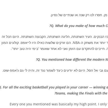
מן. חסרו לנו רק שנה או שנתיים של נסיון.
Q. What do you make of how much Cha
רכז הבנקים. העיר השתנתה, הליגה השתנתה, הקבוצה השתנתה. היום הכל זה
קואופרטיבים. אין יותר את היחס האישי של אז. אני אפילו לא מכיר יותר את משחק ה-NBA. הם זורקים שלשות כאילו היו לייאפס. קולעים המון
. חייבים להתקדם עם הזמן ואני לא אחד שאומר 'בימי היה טוב יותר'.
Q. You mentioned how different the modern NBA
 גבי אל הסל. היום לא יודעים כיצד לשמור נגד זה, והיה לי גם ג'אמפ-שוט.
Q. For all the exciting basketball you played in your career — winning 
teams, making the Finals with the
Every one you mentioned was basically my high point. I only