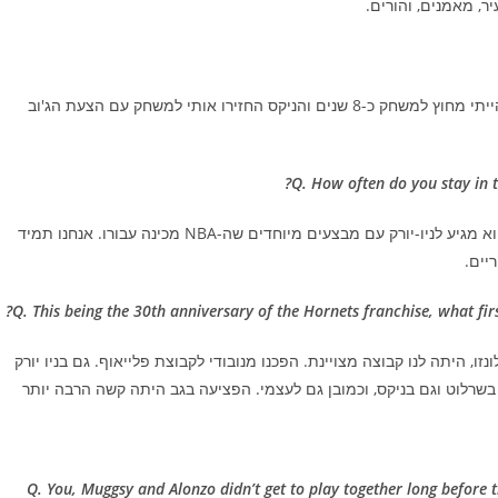
ר, מאמנים, והורים.
כמובן. זה שומר עלי צעיר ומשאיר אותי בעניינים. אחרי שפרשתי הייתי מחוץ למשחק כ-8 שנים והניקס החזירו אותי למשחק עם הצעת הג'וב
Q. How often do you stay in 
אני רואה את מגסי כל קיץ. אני מגיע לפחות פעם אחת לשרלוט והוא מגיע לניו-יורק עם מבצעים מיוחדים שה-NBA מכינה עבורו. אנחנו תמיד
יים.
Q. This being the 30th anniversary of the Hornets franchise, what fi
, היתה לנו קבוצה מצויינת. הפכנו מנובודי לקבוצת פלייאוף. גם בניו יורק
בשרלוט וגם בניקס, וכמובן גם לעצמי. הפציעה בגב היתה קשה הרבה יותר
Q. You, Muggsy and Alonzo didn’t get to play together long before 