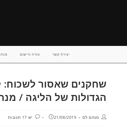
Ski
t
conten
יצירת קשר
עזרה ורישום
מנחם
שחקנים שאסור לשכוח: לא
הגדולות של הליגה / מנח
מחבר:
פורסם:
תגובות:
מנחם לס
21/08/2019
יש 17 תגובות