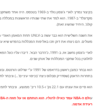
קולג', היחיד שהשיג זאת).
מעולים. הם ניצחו את דוק וזכו באליפות המכללות בהפרש שיא עד היום (73-103), ולארי ג'ונסון זכה ב-MVP 
לארי ג'ונסון נחשב אז, ב-1991, כ'הדבר הבא'
לחלוטין בכל שחקני המכללות של אותן שנים.
הוא נבחר כמובן ראשון בדראפט של
בתחרות הדאנק (שסדריק סבלוס ניצח 'בכיסוי עיניים'…) וניבחר 
הוא סיים את עונתו עם 22.1 נק' ו-10.5 ריב' ממוצע, וניבחר לחמישייה השנייה של ה-NBA עם חברי קבוצתו אלונזו מורנינג ודל קרי.
ע
רעידת אדמה.