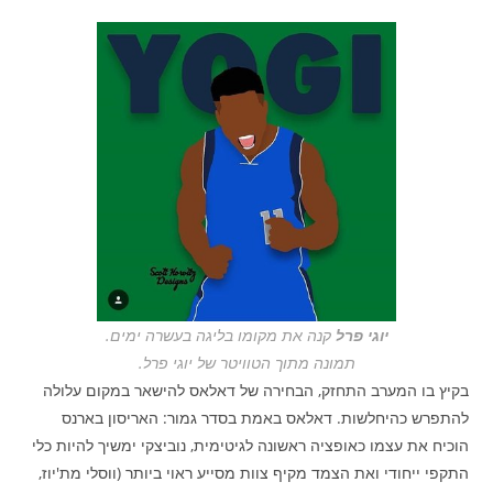
יוגי פרל
קנה את מקומו בליגה בעשרה ימים.
תמונה מתוך הטוויטר של יוגי פרל.
בקיץ בו המערב התחזק, הבחירה של דאלאס להישאר במקום עלולה
להתפרש כהיחלשות. דאלאס באמת בסדר גמור: האריסון בארנס
הוכיח את עצמו כאופציה ראשונה לגיטימית, נוביצקי ימשיך להיות כלי
התקפי ייחודי ואת הצמד מקיף צוות מסייע ראוי ביותר (ווסלי מת'יוז,