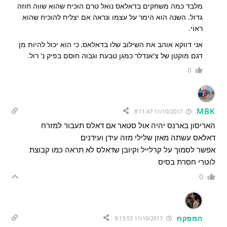
מלבד כמה משחקים בדאלאס נואל טרם הוכיח שהוא שווה חוזה
גדול. השנה הוא הימר על עצמו ונראה אם יצליח להוכיח שהוא
ראוי.
אני דווקא אוהב את השילוב שלו בדאלאס, כי הוא יכול להיות מן
דגם מוקטן של צ'אנדלר כמגן טבעת וגבוה חוסם בפיק נ' רול.
0
MBK
11/10/2017 8:11:47
האריסון בארנס יהיה אול סטאר אם דאלס תעבור למזרח
דאלאס עשתה מאזן שלילי מזה עידן ועידנים
אפשר לסמוך על קרלייל וקיובן שדאלס לא תראה כמו קבוצת
לוטרי חסרת בסיס
0
המפקח
11/10/2017 9:13:53