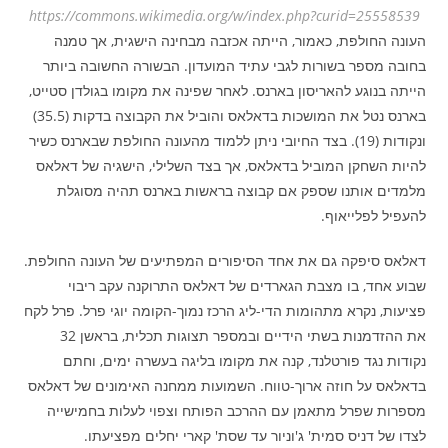
https://commons.wikimedia.org/w/index.php?curid=25558539
העונה החולפת, כאמור, הייתה אכזבה מבחינה הישגית, אך טמנה
בחובה מספר בשורות לגבי עתיד המועדון. הבשורה החשובה ביותר
הייתה בנוגע להאריסון בארנס. לאחר שפינה את מקומו בגולדן סטייט,
בארנס נטל את המושכות בדאלאס והוביל את הקבוצה בדקות (35.5)
ונקודות (19). בצד החיובי ניתן ללמוד מהעונה החולפת שבארנס כשיר
להיות השחקן המוביל בדאלאס, אך בצד השלילי, הישגיה של דאלאס
מלמדים אותנו שספק אם קבוצה בראשות בארנס תהיה מסוגלת
להעפיל לפלייאוף.
דאלאס סיפקה גם את אחד הסיפורים המפתיעים של העונה החולפת.
שבוע אחד, בו מצבת הגארדים של דאלאס התרוקנה עקב ריבוי
פציעות, נקרא מתהומות הדי-ליג הרכז נמוך-הקומה יוגי פרל. פרל לקח
את ההזדמנות בשתי הידיים ובמספר תצוגות תכלית, בראשן 32
נקודות נגד פורטלנד, קנה את מקומו בליגה בעשרה ימים, וחתם
בדאלאס על חוזה ארוך-טווח. השמועות ממחנה האימונים של דאלאס
מספרות שפרל מתאמן עם ההרכב הפותח וצפוי לעלות בחמישייה
לצדו של דניס סמית' ג'וניור עד שסת' קארי יחלים מפציעתו.