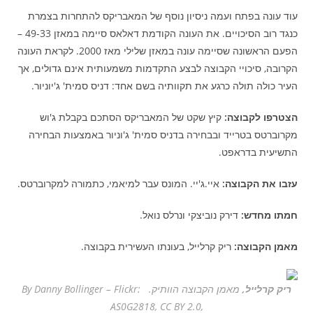
עוד עונה בפתח ועמה ניסיון נוסף של המאבריקס להתחרות בצמרת
כנגד רוב הסיכויים. את העונה הקודמת דאלאס סיימה במאזן 49-33 –
הפעם הראשונה שסיימה עונה במאזן שלילי מאז 2000. לקראת העונה
הקרובה, סיכויי הקבוצה לבצע התקדמות משמעותית אינם גדולים, אך
העיר כולה תולה כרגע את תקוותיה בשם אחד: דניס סמית' ג'יוניור.
הצטרפו לקבוצה:
קיץ שקט של המאבריקס הסתכם בקבלת ג'וש
מקרוברטס בטרייד ובבחירה בדניס סמית' ג'וניור באמצעות הבחירה
התשיעית בדראפט.
עזבו את הקבוצה:
איי.ג'יי. המונס עבר למיאמי, כתמורה למקרוברטס.
חמתו מחדש:
דירק נוביצקי ונרלס נואל.
מאמן הקבוצה:
ריק קרלייל, בעונתו העשירית בקבוצה.
ריק קרלייל
,
מאמן הקבוצה הוותיק. By Danny Bollinger – Flickr:
AS0G2818, CC BY 2.0,