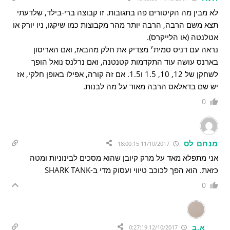
לא מבין מה הקיטורים פה בתגובות. זו קבוצה ברי-בילד, שלדעתי
תצא משם הרבה, הרבה יותר מהר מקבוצות כמו שיקגו, ניו יורק או
אטלנטה (או הלייקרס).
נראה עם דניס סמית׳ מצדיק את חלק מהבאז, ואם האריסון
בארנס עושה עוד התקדמות קטנטנה, ואם נרלנס נואל הופך
לשחקן של 12, 10, 1.5 ו1.5. אם זה קורה, אפילו באופן חלקי, אז
יש שם בדאלאס הרבה מאוד על מה לבנות.
0
מנחם לס
11/10/2017 18:00:15
אני מתפלא מאד על מרק קיובן שהוא מסכים לבינוניות ומטה
כזאת. הוא הפך לכוכב טיווי ועסוק מדי ב-SHARK TANK
0
א.ב
12/10/2017 0:27:19