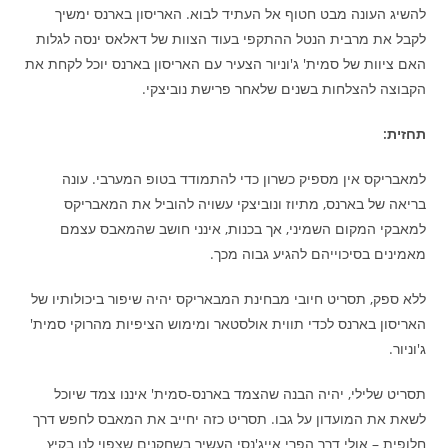
להשיג העונה מבט חטוף אל העתיד לבוא. האריסון בארנס ימשיך
לקבל את מרבית הנטל ההתקפי בעוד הצוות של דאלאס ינסה לגלות
האם ציוות של סמית' ג'וניור הצעיר עם האריסון בארנס יוכל לקחת את
הקבוצה להצלחות בשנים שלאחר פרישת נוביצקי.
תחזית:
למאבריקס אין מספיק כשרון כדי להתמודד בטופ המערבי. עונה
בריאה של בארנס, מתיוז ונוביצקי עשויה להוביל את המאבריקס
למאבקי המקום השמיני, אך בכנות, אינני חושב שהמאבס עצמם
מאמינים בסיכוייהם להגיע גבוה מכך.
ללא ספק, תסריט חיובי מבחינת המבאריקס יהיה שיפור ביכולותיו של
האריסון בארנס לכדי תווית אולסטאר ומימוש הציפיות מהרוקי סמית'
ג'וניור.
תסריט שלילי, יהיה הבנה שהצמד בארנס-סמית' איננו צמד שיוכל
לשאת את המועדון על גבו. תסריט כזה יחייב את המאבס לחפש דרך
חלופית – אולי דרך הפרי אייג'נסי העשיר בשחקנים שצפוי לנו בקיץ