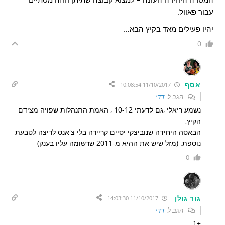
עבור פאוול.
יהיו פעילים מאד בקיץ הבא…
0
אסף
11/10/2017 10:08:54
הגב ל
דדי
נשמע ריאלי ,גם לדעתי 10-12 , האמת התנהלות שפויה מצידם
הקיץ,
הבאסה היחידה שנוביצקי יסיים קריירה בלי צ'אנס לריצה לטבעת
נוספת. (מזל שיש את ההיא מ-2011 שרשומה עליו בענק)
0
גור גולן
11/10/2017 14:03:30
הגב ל
דדי
+1,