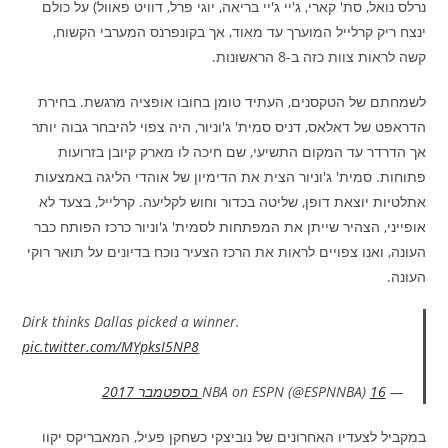
נרלס נואל, סת' קארי, ג'יי ג'יי בריאה, יוגי פרל, דוויט פאוול) על כולם
ינצח ריק קרלייל המוערך עד מאוד, אך בקונפרנס המערבי הקשוח,
קשה לראות צוות כזה ב-8 הראשונות.
לשמחתם של הטקסנים, העתיד טומן בחובו אופציה מרגשת. בחירת
הדראפט של דאלאס, דניס סמית' ג'וניור, היה צפוי להיבחר גבוה יותר
אך הדרדר עד המקום התשיעי, שם חיכה לו מארק קיובן בזרועות
פתוחות. סמית' ג'וניור הצית את הדימיון של אוהדי הליגה באמצעות
אתלטיות יוצאת דופן, שליטה בכדור וחוש לקליעה. קרלייל, בצעד לא
אופייני, הצהיר שייתן את המפתחות לסמית' ג'וניור כרכז הפותח כבר
העונה, ואנו צפויים לראות את הרכז הצעיר נוכח בדיונים על תואר רוקי
העונה.
Dirk thinks Dallas picked a winner.
pic.twitter.com/MYpksI5NP8
— NBA on ESPN (@ESPNNBA)
16 בספטמבר 2017
במקביל לצעדיו האחרונים של נוביצקי כשחקן פעיל, המאבריקס יקוו