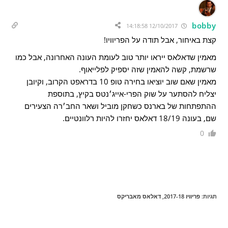
bobby
12/10/2017 14:18:58
קצת באיחור, אבל תודה על הפריוויו!
מאמין שדאלאס ייראו יותר טוב לעומת העונה האחרונה, אבל כמו
שרשמת, קשה להאמין שזה יספיק לפלייאוף.
מאמין שאם שוב יוציאו בחירה טופ 10 בדראפט הקרוב, וקיובן
יצליח להסתער על שוק הפרי-אייג׳נטס בקיץ, בתוספת
ההתפתחות של בארנס כשחקן מוביל ושאר החב׳רה הצעירים
שם, בעונה 18/19 דאלאס יחזרו להיות רלוונטיים.
0
תגיות
:
פריוויו 2017-18
,
דאלאס מאבריקס