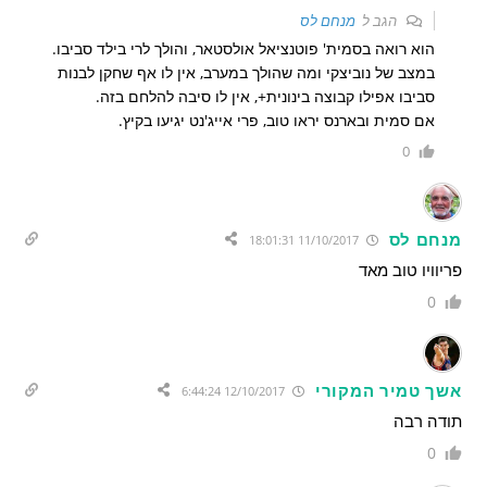
הגב ל
מנחם לס
הוא רואה בסמית' פוטנציאל אולסטאר, והולך לרי בילד סביבו.
במצב של נוביצקי ומה שהולך במערב, אין לו אף שחקן לבנות
סביבו אפילו קבוצה בינונית+, אין לו סיבה להלחם בזה.
אם סמית ובארנס יראו טוב, פרי אייג'נט יגיעו בקיץ.
0
מנחם לס
11/10/2017 18:01:31
פריוויו טוב מאד
0
אשך טמיר המקורי
12/10/2017 6:44:24
תודה רבה
0