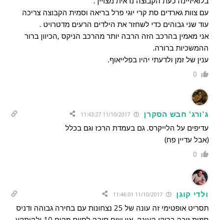
בלואיזיינה כעת הקבוצה נראית מצויין .
עם צוות גארדים סת קרי יוגי פרל בריאה וסמית הקבוצה צריכה
עוד שני גבוהים כדי לשחזר את הילדים הרעים מדטרויט .
אני מאמין בהרכב הזה הרבה יותר מהרכב הניקס ,הכיוון ברור
ההמשכיות ברורה.
ענין של זמן ולדעתי יהיו בפלייאוף.
0
ג'ורג' חבש הסקרן
11/10/2017 11:43:27
עדיפים על הלייקרס. גם בעמדת הרכז וגם בכלל
(אבל עדיין פח)
0
ולדי קוגן
11/10/2017 11:46:01
תסריט אופטימי זה עונה של 25 נצחונות עם בחירה גבוהה ודניס
סמית זוכה ברוקי העונה. אין שום סיבה לסיים מקום 10 ולהיתקע