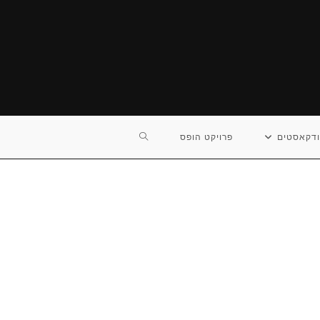
TOGGLE
דקאסטים
פרויקט הופס
WEBSITE
SEARCH