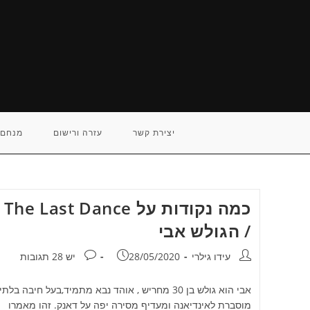
Ski
t
conten
יצירת קשר
עזרה ורישום
מנחם 
כמה נקודות על The Last Dance
/ הגולש אבי
מחבר:
פורסם:
תגובות:
עידו גילרי
28/05/2020
יש 28 תגובות
אבי הוא גולש בן 30 מחריש , אוהד נבא מתמיד,בעל חיבה בלתי
מוסברת לאינדיאנה ומעדיף מסירה יפה על דאנק. זהו מאמרו