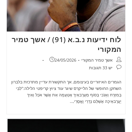
לוח ידיעות נ.ב.א (91) / אשך טמיר
המקורי
מחבר:
פורסם:
אשך טמיר המקורי
24/05/2026
תגובות:
יש 33 תגובות
הגמרים האיזוריים בעיצומם, אך התקשורת עדיין מתרכזת בלברון
השחקן החופשי של הלייקרס שיגר עוד ציוץ קריפטי הלילה:"לִבִּי
בְמִזְרָח וְאָנֹכִי בְּסוֹף מַעֲרָבאֵיךְ אֶטְעֲמָה אֵת אֲשֶׁר אֹכַל וְאֵיךְ
יֶעֱרָבאֵיכָה אֲשַׁלֵּם נְדָרַי וָאֱסָרַי,…