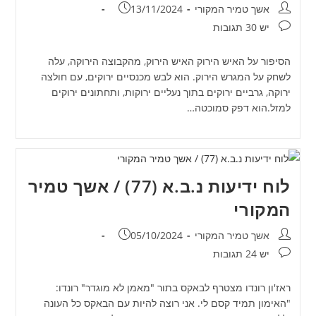
מחבר:
פורסם:
אשך טמיר המקורי
13/11/2024
תגובות:
יש 30 תגובות
הסיפור על האיש הירוק האיש הירוק, מהקבוצה הירוקה, עלה
לשחק על המגרש הירוק. הוא לבש מכנסיים ירוקים, עם חולצה
ירוקה, גרביים ירוקים בתוך נעליים ירוקות, ותחתונים ירוקים
למזל.הוא דפק סמוכטה…
לוח ידיעות נ.ב.א (77) / אשך טמיר
המקורי
מחבר:
פורסם:
אשך טמיר המקורי
05/10/2024
תגובות:
יש 24 תגובות
ראז'ון רונדו מצטרף לבאקס בתור "מאמן לא מוגדר" רונדו:
"האימון תמיד קסם לי. אני רוצה להיות עם הבאקס כל העונה