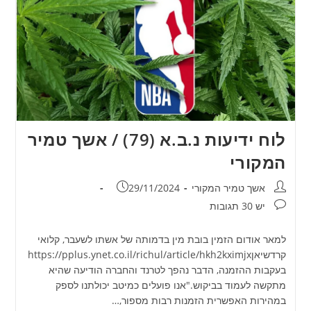
לוח ידיעות נ.ב.א (79) / אשך טמיר
המקורי
מחבר:
פורסם:
אשך טמיר המקורי
29/11/2024
תגובות:
יש 30 תגובות
למאר אודום הזמין בובת מין בדמותה של אשתו לשעבר, קלואי
קרדשיאןhttps://pplus.ynet.co.il/richul/article/hkh2kximjx
בעקבות ההזמנה, הדבר נהפך לטרנד והחברה הודיעה שהיא
מתקשה לעמוד בביקוש."אנו פועלים כמיטב יכולתנו לספק
במהירות האפשרית הזמנות רבות מספור,…