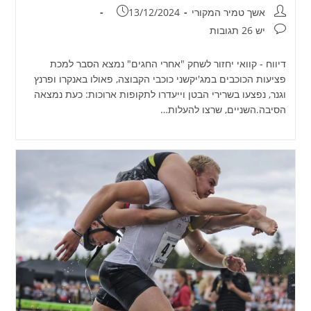
מחבר:
פורסם:
אשך טמיר המקורי
13/12/2024
תגובות:
יש 26 תגובות
דיווח - קוואי יחזור לשחק "אחרי החגים" נמצא הסבר למכת
פציעות הכוכבים במג'יקשני כוכבי הקבוצה, פאולו באנקרו ופרנץ
וגנר, נפצעו בשרירי הבטן וייעדרו לתקופות ארוכות: כעת נמצאה
הסיבה.השניים, שרצו להעלות…