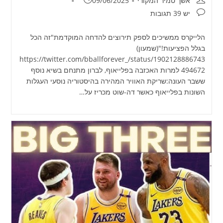
אשך טמיר המקורי
09/06/2025
תגובות:
יש 39 תגובות
הלייקרס ממשיכים לספק תירוצים להדחה המוקדמת"זה הכל
בגלל הפציעות!"(שמעון)
https://twitter.com/bballforever_/status/1902128886743
494672 למרות האכזבה בפלייאוף, לברון מתנחם בשיא נוסף
ששבר העונה:שריקת האוויר המהירה בהיסטוריה נוסעי העגלות
השונות בפלייאוף כאשר דה-שוט מכריז על…