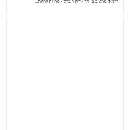
וללמוד מהטוב ביותר - דוק ריברס - מה זה להיות…
לוח ידיעות פגרה (76) / אשך טמיר
המקורי
מחבר:
פורסם:
אשך טמיר המקורי
23/08/2024