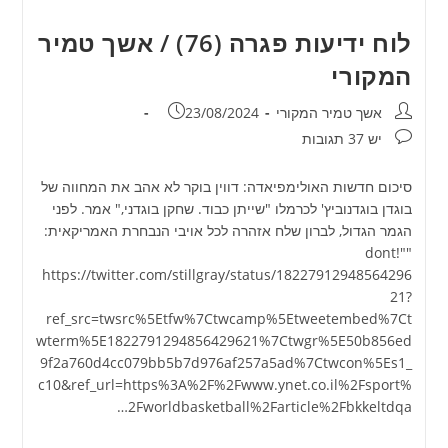
תגובות:
יש 37 תגובות
סיכום חדשות האולימפיאדה: דווין בוקר לא אהב את המחווה של
בוגדן בוגדנוביץ' לכרמלו "שייתן כבוד. שחקן בוגדני," אמר. לפני
הגמר הגדול, לברון שלח אזהרה לכל אויבי הנבחרת האמריקאית:
"dont!"
https://twitter.com/stillgray/status/18227912948564296
21?
ref_src=twsrc%5Etfw%7Ctwcamp%5Etweetembed%7Ct
wterm%5E1822791294856429621%7Ctwgr%5E50b856ed
9f2a760d4cc079bb5b7d976af257a5ad%7Ctwcon%5Es1_
c10&ref_url=https%3A%2F%2Fwww.ynet.co.il%2Fsport%
2Fworldbasketball%2Farticle%2Fbkkeltdqa…