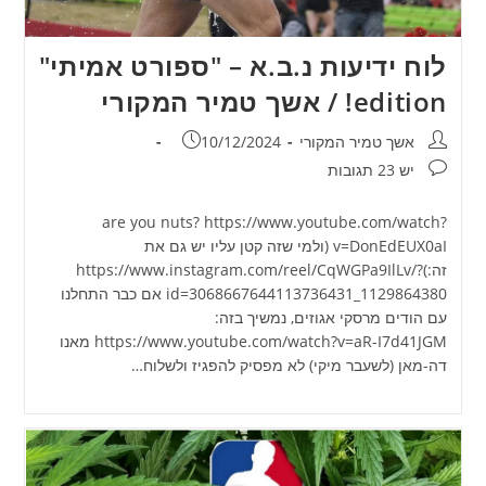
לוח ידיעות נ.ב.א – "ספורט אמיתי"
edition! / אשך טמיר המקורי
מחבר:
פורסם:
אשך טמיר המקורי
10/12/2024
תגובות:
יש 23 תגובות
are you nuts? https://www.youtube.com/watch?
v=DonEdEUX0aI (ולמי שזה קטן עליו יש גם את
זה:)https://www.instagram.com/reel/CqWGPa9IlLv/?
id=3068667644113736431_1129864380 אם כבר התחלנו
עם הודים מרסקי אגוזים, נמשיך בזה:
https://www.youtube.com/watch?v=aR-I7d41JGM מאנו
דה-מאן (לשעבר מיקי) לא מפסיק להפגיז ולשלוח…