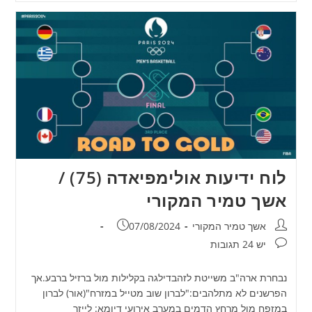
לוח ידיעות אולימפיאדה (75) /
אשך טמיר המקורי
מחבר:
פורסם:
אשך טמיר המקורי
07/08/2024
תגובות:
יש 24 תגובות
נבחרת ארה"ב משייטת לזהבדילגה בקלילות מול ברזיל ברבע.אך
הפרשנים לא מתלהבים:"לברון שוב מטייל במזרח"(אור) לברון
במזפח מול מרחץ הדמים במערב אירועי דיומא: לייזר
גבריםתוצאות חצאי הגמר - בחצי הגמר הראשון…
6
…
4
3
2
1
מעבר ל