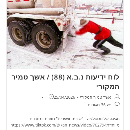
לוח ידיעות נ.ב.א (88) / אשך טמיר
המקורי
מחבר:
פורסם:
אשך טמיר המקורי
25/04/2026
תגובות:
יש 36 תגובות
חגיגה של נוסטלגיה - "שירים ושערים" חוזרת בתוכנית
מיוחדתhttps://www.tiktok.com/@kan_news/video/762794