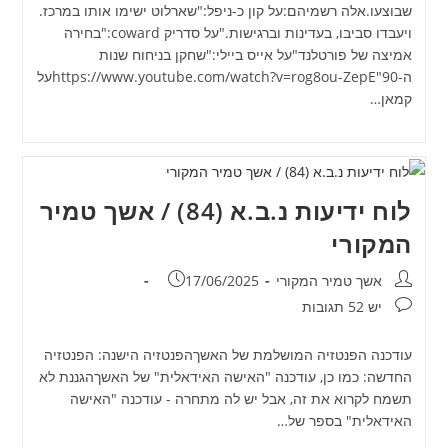
שבוצעו.אלה רשמיהם:על קון כ-ניפל:"שארלוט ישימו אותו במרכז.
ויעבדו סביבו, בעדינות וברגישות."על סדריק coward:"בחירה
אמיצה של פורטלנד"על אייס ביילי:"שחקן בניחוח שנות
ה-90"https://www.youtube.com/watch?v=rog8ou-ZepEעל
קמאן…
לוח ידיעות נ.ב.א (84) / אשך טמיר
המקורי
מחבר:
פורסם:
אשך טמיר המקורי
17/06/2025
תגובות:
יש 52 תגובות
עודכנה הפנטזיה המושלמת של האשךהפנטזיה הישנה: הפנטזיה
החדשה: כמו כן, עודכנה "האישה האידאלית" של האשךהגננת לא
תשמח לקרוא את זה, אבל יש לה מתחרה - עודכנה "האישה
האידאלית" בספר של…