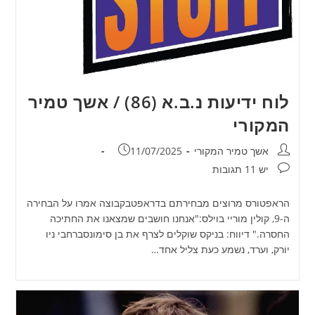
לוח ידיעות נ.ב.א (86) / אשך טמיר
המקורי
מחבר:
פורסם:
אשך טמיר המקורי
11/07/2025
תגובות:
יש 11 תגובות
הראפטורס מרוצים מבחירתם בדראפטבקבוצה אמרו על הבחירה
ה-9, קולין מוריי בוילס:"אנחנו חושבים שמצאנו את החתיכה
החסרה." דיווח: בניקס שוקלים לצרף את בן סימונסברחבי ניו
יורק, וערד, נשמע כעת צליל אחד…