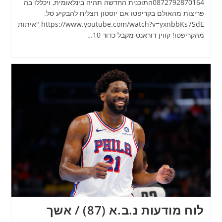
0872792870164התוכנית החדשה תהיה בינלאומית, ויכללו בה
פריצות מהאולם בקריפטו אם יוסטון תצליח להבקיע סל.
https://www.youtube.com/watch?v=yxnbbKs7SdE "איתות
מהקריפטו! קווין דוראנט מקבל כדור 10…
לוח מודעות נ.ב.א (87) / אשך