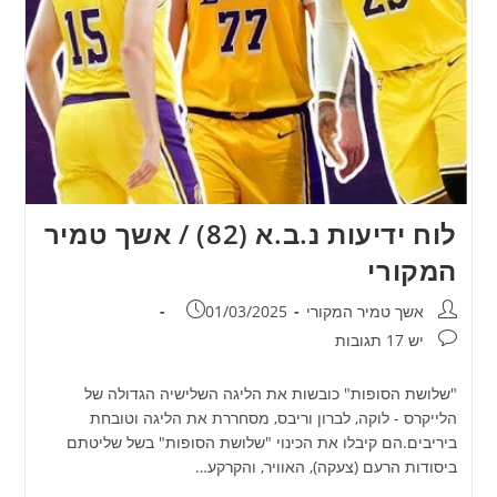
לוח ידיעות נ.ב.א (82) / אשך טמיר
המקורי
מחבר:
פורסם:
אשך טמיר המקורי
01/03/2025
תגובות:
יש 17 תגובות
"שלושת הסופות" כובשות את הליגה השלישיה הגדולה של
הלייקרס - לוקה, לברון וריבס, מסחררת את הליגה וטובחת
ביריבים.הם קיבלו את הכינוי "שלושת הסופות" בשל שליטתם
ביסודות הרעם (צעקה), האוויר, והקרקע…