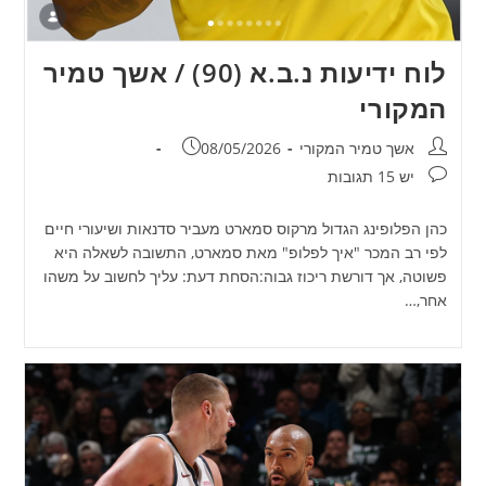
לוח ידיעות נ.ב.א (90) / אשך טמיר
המקורי
מחבר:
פורסם:
אשך טמיר המקורי
08/05/2026
תגובות:
יש 15 תגובות
כהן הפלופינג הגדול מרקוס סמארט מעביר סדנאות ושיעורי חיים
לפי רב המכר "איך לפלופ" מאת סמארט, התשובה לשאלה היא
פשוטה, אך דורשת ריכוז גבוה:הסחת דעת: עליך לחשוב על משהו
אחר,…