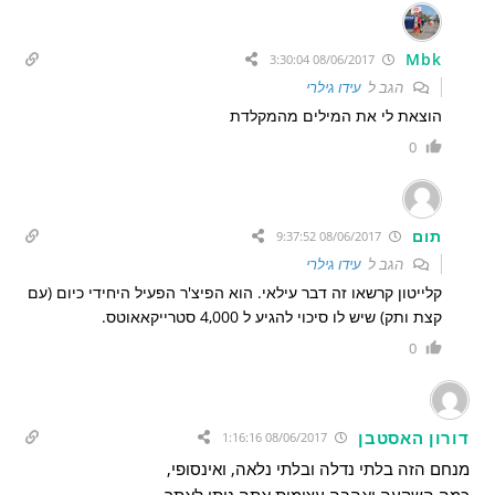
Mbk
08/06/2017 3:30:04
הגב ל
עידו גילרי
הוצאת לי את המילים מהמקלדת
0
תום
08/06/2017 9:37:52
הגב ל
עידו גילרי
קלייטון קרשאו זה דבר עילאי. הוא הפיצ'ר הפעיל היחידי כיום (עם
קצת ותק) שיש לו סיכוי להגיע ל 4,000 סטרייקאאוטס.
0
דורון האסטבן
08/06/2017 1:16:16
מנחם הזה בלתי נדלה ובלתי נלאה, ואינסופי,
כמה השקעה ואהבה עצומות אתה נותן לאתר,