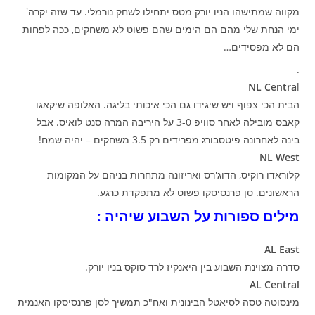
מקווה שמתישהו הניו יורק מטס יתחילו לשחק נורמלי. עד שזה יקרה'
ימי הנחת שלי מהם הם הימים שהם פשוט לא משחקים, ככה לפחות
הם לא מפסידים…
.
NL Centra
l
הבית הכי צפוף ויש שיגידו גם הכי איכותי בליגה. האלופה שיקאגו
קאבס מובילה לאחר סוויפ 3-0 על היריבה המרה סנט לואיס. אבל
בינה לאחרונה פיטסבורג מפרידים רק 3.5 משחקים – יהיה שמח!
NL West
קלוראדו רוקיס, הדוג'רס ואריזונה מתחרות בניהם על המקומות
הראשונים. סן פרנסיסקו פשוט לא מתפקדת כרגע.
מילים ספורות על השבוע שיהיה :
AL East
סדרה מצוינת השבוע בין היאנקיז לרד סוקס בניו יורק.
AL Central
מינסוטה טסה לסיאטל הבינונית ואח"כ תמשיך לסן פרנסיסקו האנמית