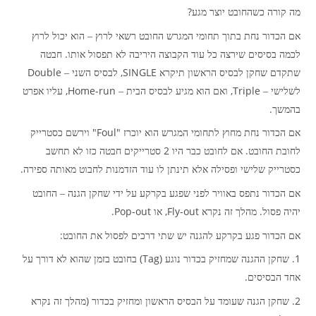
?
מה קורה כשהחובט יוצר מגע
אם הכדור נחת בתוך תחומי המגרש החובט רשאי לרוץ – הוא יכול לרוץ
.
לכמה בסיסים שירצה כל עוד הקבוצה היריבה לא תפסול אותו
חבטה
Double
SINGLE,
שתקדם שחקן לבסיס הראשון תיקרא
לבסיס השני –
Home-run,
Triple,
לשלישי –
ואם הוא מגיע לבסיס הבית –
עליו אפרט
.
בהמשך
"Foul"
אם הכדור נחת מחוץ לתחומי המגרש הוא יוכרז
וירשם כסטרייק
2
.
לחובת החובט
אם לחובט כבר היו
סטרייקים חבטה כזו לא תחשב
.
כסטרייק שלישי ופסילה אלא תינתן לו עוד הזדמנות לחבוט מאותה ספירה
אם הכדור נתפס באוויר לפני שפגע בקרקע על ידי שחקן הגנה – החובט
Pop-out.
Fly-out,
.
יהיה פסול
מהלך זה נקרא
או
:
אם הכדור פגע בקרקע להגנה יש שתי דרכים לפסול את החובט
(Tag)
1.
שחקן ההגנה שמחזיק בכדור נוגע
בחובט בזמן שהוא לא דורך על
.
אחד הבסיסים
(
2.
שחקן הגנה שעומד על הבסיס הראשון ומחזיק בכדור
מהלך זה נקרא