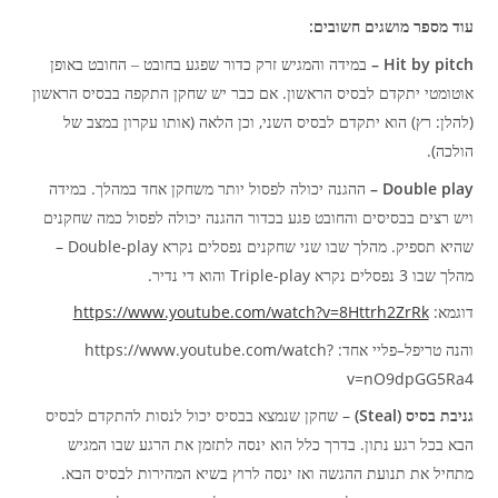
:
עוד מספר מושגים חשובים
Hit by pitch –
במידה והמגיש זרק כדור שפגע בחובט – החובט באופן
.
אוטומטי יתקדם לבסיס הראשון
אם כבר יש שחקן התקפה בבסיס הראשון
(
,
)
:
(
להלן
רץ
הוא יתקדם לבסיס השני
וכן הלאה
אותו עקרון במצב של
).
הולכה
.
Double play –
ההגנה יכולה לפסול יותר משחקן אחד במהלך
במידה
ויש רצים בבסיסים והחובט פגע בכדור ההגנה יכולה לפסול כמה שחקנים
Double-play –
.
שהיא תספיק
מהלך שבו שני שחקנים נפסלים נקרא
.
Triple-play
3
מהלך שבו
נפסלים נקרא
והוא די נדיר
https://www.youtube.com/watch?v=8Httrh2ZrRk
:
דוגמא
: https://www.youtube.com/watch?
–
והנה טריפל
פליי אחד
v=nO9dpGG5Ra4
–
(Steal)
גניבת בסיס
שחקן שנמצא בבסיס יכול לנסות להתקדם לבסיס
.
הבא בכל רגע נתון
בדרך כלל הוא ינסה לתזמן את הרגע שבו המגיש
.
מתחיל את תנועת ההגשה ואז ינסה לרוץ בשיא המהירות לבסיס הבא