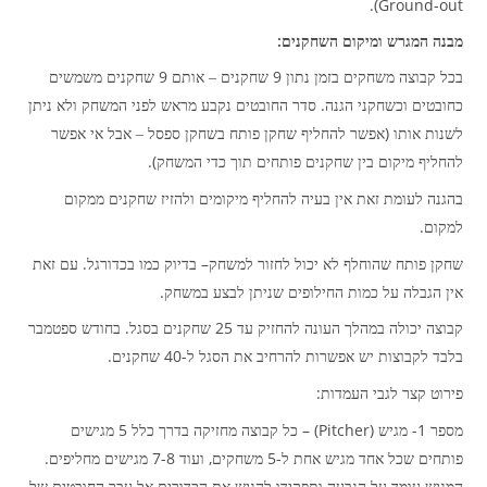
Ground-out).
:
מבנה המגרש ומיקום השחקנים
9
9
בכל קבוצה משחקים בזמן נתון
שחקנים – אותם
שחקנים משמשים
.
כחובטים וכשחקני הגנה
סדר החובטים נקבע מראש לפני המשחק ולא ניתן
(
לשנות אותו
אפשר להחליף שחקן פותח בשחקן ספסל – אבל אי אפשר
).
להחליף מיקום בין שחקנים פותחים תוך כדי המשחק
בהגנה לעומת זאת אין בעיה להחליף מיקומים ולהזיז שחקנים ממקום
.
למקום
.
–
שחקן פותח שהוחלף לא יכול לחזור למשחק
בדיוק כמו בכדורגל
עם זאת
.
אין הגבלה על כמות החילופים שניתן לבצע במשחק
.
25
קבוצה יכולה במהלך העונה להחזיק עד
שחקנים בסגל
בחודש ספטמבר
.
-40
בלבד לקבוצות יש אפשרות להרחיב את הסגל ל
שחקנים
:
פירוט קצר לגבי העמדות
5
(Pitcher) –
1-
מספר
מגיש
כל קבוצה מחזיקה בדרך כלל
מגישים
.
7-8
,
-5
פותחים שכל אחד מגיש אחת ל
משחקים
ועוד
מגישים מחליפים