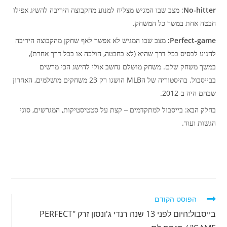
:
No-hitter
מצב שבו המגיש מצליח למנוע מהקבוצה היריבה להשיג אפילו
.
חבטה אחת במשך כל המשחק
Perfect-game:
מצב שבו המגיש לא אפשר לאף שחקן מהקבוצה היריבה
),
,
(
להגיע לבסיס בכל דרך שהיא
לא בחבטה
הולכה או בכל דרך אחרת
.
במשך משחק שלם
משחק מושלם נחשב אולי להישג הכי מרשים
,
23
MLB
.
בבייסבול
בהיסטוריה של ה
הושגו רק
משחקים מושלמים
האחרון
-2012.
שבהם היה ב
,
,
:
בחלק הבא
בייסבול למתקדמים – קצת על סטטיסטיקות
המגרשים
סוגי
.
הגשות ועוד
לקרוא
הפוסט הקודם
מאמרים
בייסבול:היום לפני 13 שנה רנדי ג'ונסון זרק "PERFECT
נוספים