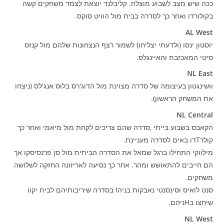
ככה שיש מצב לשבוע מוצלח. קליבלנד יוצאת לצמד משחקים קשה
בקולורדו ואחר כך לסדרה בבית מול הוויט סוקס.
AL West
יוסטון ינסו (ולדעתי יצליחו) לשמור רצף הנצחונות שלהם מול קנזס
סיטי המאכזבת והאיינגלס.
NL East
וושינגטון בעיצומה של סדרה מצוינת מול הדוג'רס בלוס אנג'לס (ניצחו
את המשחק הראשון).
NL Central
הקאבס בשבוע בייתי ,סדרה שהם צריכים לקחת מול מיאמי ואחר כך
קולרTדו באים לסדרה מעניינת.
מילווקי התחילו ברגל שמאל את הסדרה הביתית מול סן פרנסיסקו אך
הם חייבים להתאושש ומהר. אחר כך נסיעה לאריזונה החזקה לשלושה
משחקים.
סנט לואיס וסינסנטי נאבקות בניהI בסדרה שיריבותיהם לבית יקוו
שיחצו בHניהם.
NL West