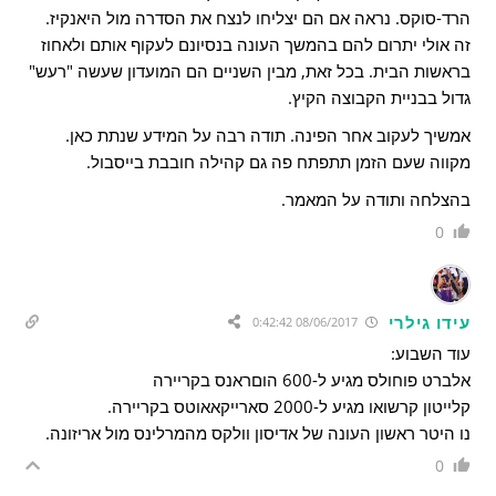
הרד-סוקס. נראה אם הם יצליחו לנצח את הסדרה מול היאנקיז.
זה אולי יתרום להם בהמשך העונה בנסיונם לעקוף אותם ולאחוז
בראשות הבית. בכל זאת, מבין השניים הם המועדון שעשה "רעש"
גדול בבניית הקבוצה הקיץ.
אמשיך לעקוב אחר הפינה. תודה רבה על המידע שנתת כאן.
מקווה שעם הזמן תתפתח פה גם קהילה חובבת בייסבול.
בהצלחה ותודה על המאמר.
0
עידו גילרי
08/06/2017 0:42:42
עוד השבוע:
אלברט פוחולס מגיע ל-600 הוםראנס בקריירה
קלייטון קרשואו מגיע ל-2000 סארייקאאוטס בקריירה.
נו היטר ראשון העונה של אדיסון וולקס מהמרלינס מול אריזונה.
0