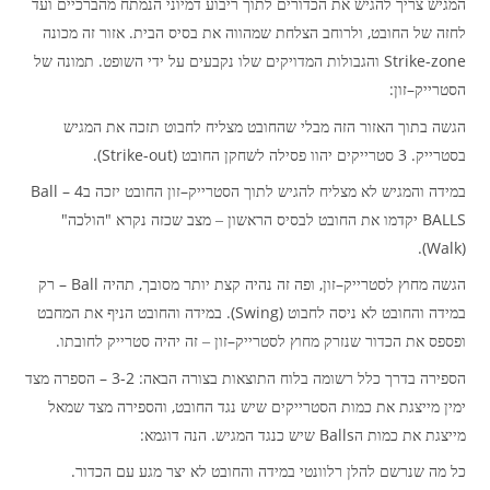
המגיש צריך להגיש את הכדורים לתוך ריבוע דמיוני הנמתח מהברכיים ועד
.
,
לחזה של החובט
ולרוחב הצלחת שמהווה את בסיס הבית
אזור זה מכונה
.
Strike-zone
והגבולות המדויקים שלו נקבעים על ידי השופט
תמונה של
:
–
הסטרייק
זון
הגשה בתוך האזור הזה מבלי שהחובט מצליח לחבוט תזכה את המגיש
(Strike-out).
. 3
בסטרייק
סטרייקים יהוו פסילה לשחקן החובט
Ball – 4
–
במידה והמגיש לא מצליח להגיש לתוך הסטרייק
זון החובט יזכה ב
"
"
BALLS
יקדמו את החובט לבסיס הראשון – מצב שכזה נקרא
הולכה
(Walk).
Ball –
,
,
–
הגשה מחוץ לסטרייק
זון
ופה זה נהיה קצת יותר מסובך
תהיה
רק
(Swing).
במידה והחובט לא ניסה לחבוט
במידה והחובט הניף את המחבט
.
–
ופספס את הכדור שנזרק מחוץ לסטרייק
זון – זה יהיה סטרייק לחובתו
: 3-2 –
הספירה בדרך כלל רשומה בלוח התוצאות בצורה הבאה
הספרה מצד
,
ימין מייצגת את כמות הסטרייקים שיש נגד החובט
והספירה מצד שמאל
:
.
Balls
מייצגת את כמות ה
שיש כנגד המגיש
הנה דוגמא
.
כל מה שנרשם להלן רלוונטי במידה והחובט לא יצר מגע עם הכדור