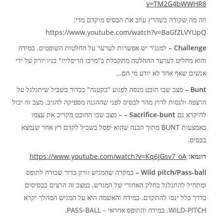
v=TM2G4bWWHR8
:
וזה מה שקורה כשהרץ עוזב את הבסיס מוקדם מדי
https://www.youtube.com/watch?v=BaGfZLVYUpQ
.
'
Challenge –
למנג
ר יש אפשרות לערער על החלטות השופטים
במידה
"
"
והוא מחליט לערער ההחלטה מתקבלת ב
מרכז הריפלייז
בניו יורק על ידי
…
אנשים שאף אחד לא יודע מי הם
"
"
Bunt –
מצב שבו חובט מנסה לפגוע
בקטנה
בכדור בשביל שיתגלגל על
.
הרצפה ולנסות לרוץ מהר לבסיס לפני שההגנה מספיקה להגיב
מצב זה יכול
–
Sacrifice-bunt –
להיקרא גם
מצב שבו החובט מקריב את עצמו
BUNT
באמצעות
מתוך הבנה שהוא יפסל בשביל לקדם רץ אחר שנמצא
.
בבסיס
https://www.youtube.com/watch?v=Kq6JGsv7_oA
:
דוגמא
Wild pitch/Pass-ball –
במקרה שהמגיש זורק כדור שבורח לתופס
.
ומתחיל להתגלגל בחלק האחורי של המגרש
במצב זה הרצים בבסיסים
.
בדרך כלל ינסו להתקדם
במידה והאשמה היא על המגיש המהלך יקרא
PASS-BALL.
WILD-PITCH.
במידה והתופס אחראי –