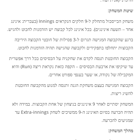
הדומיניקאנית ועוד
:
שיטת המשחק
:
Innings (
-9
משחק הבייסבול מתחלק ל
חלקים הנקראים
בעברית
אינינג
.
).
אחד – תשעה אינינגים
בכל אינינג לכל קבוצה יש הזדמנות לחבוט ולהגיש
-3
ברגע שהקבוצה המגישה תגרום ל
פסילות של חובטי הקבוצה היריבה
.
הקבוצות יתחלפו בתפקידים ולקבוצה שהגישה תהיה הזדמנות לחבוט
הקבוצה החובטת תנסה לקדם את שחקניה על הבסיסים בכל דרך אפשרית
(Run)
עד שיקיפו את ארבעת הבסיסים – הקפה כזאת נקראת ריצה
והיא
.
,
המקבילה של נקודה
או שער בענפי ספורט אחרים
הקבוצה המגישה בעצם משחקת הגנה ותנסה למנוע מהקבוצה החובטת
.
להשיג ריצות
.
9
המשחק יסתיים לאחר
אינינגים בניצחון של אחת הקבוצות
במידה ולא
Extra-innings
-9
תהיה הכרעה בסיום האינינג ה
ממשיכים לשחק
עד
.
שמגיעים להכרעה
:
מהלך המשחק