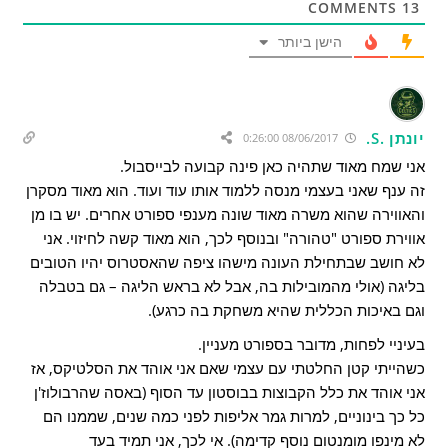
COMMENTS
13
הישן ביותר
יונתן .S.
08/06/2017 0:26:00
אני שמח מאוד שתהיה כאן פינה קבועה לבייסבול.
זה ענף שאני בעצמי מנסה ללמוד אותו עוד ועוד. הוא מאוד מסקרן
והאווירה שהוא משרה מאוד שונה מענפי ספורט אחרים. יש בו מן
אווירת ספורט "טהורה" ובנוסף לכך, הוא מאוד קשה לחיזוי. אני
לא חושב שבתחילת העונה מישהו ציפה שהאסטרוס יהיו הטובים
בליגה (אולי מהמובילות בה, אבל לא בראש הליגה – גם בטבלה
וגם באיכות הכללית שהיא משחקת בה כרגע).
בעיניי לפחות, מדובר בספורט מעניין.
כשהייתי קטן החלטתי עם עצמי שאם אני אוהד את הסלטיקס, אז
אני אוהד את כלל הקבוצות בבוסטון עד הסוף (באסה שהרבולוז'ן
כל כך בינוניים, למרות גמר אליפות לפני כמה שנים, שממנו הם
לא מינפו מומנטום נוסף קדימה). אי לכך, אני תמיד בעד