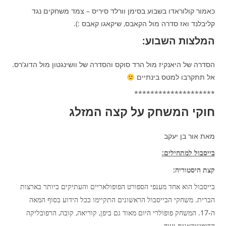
כאמור קולוראדו בשבוע בסימן וורלד סיריס – צמד משחקים נגד
קליבלנד ואז סדרה מול הקאבס, שיקאגו קאבס :).
המלצות השבוע:
הסדרה של היאנקיז מול הרד סוקס והסדרה של וושינגטון מול הדוג'רס.
אל תתקרבו למטס בינתיים
********************
חוקי המשחק על קצה המזלג
מאת אור בן יעקב
:
בייסבול למתחילים
:
קצת היסטוריה
בייסבול הוא אחד מענפי הספורט הפופולאריים והעתיקים ביותר בארצות
.
הברית
משחקי הבייסבול הראשונים התקיימו ככל הידוע בסוף המאה
,
,
,
-17.
ה
המשחק פופולרי היום מאוד גם ביפן
קוריאה
קובה
הרפובליקה
.