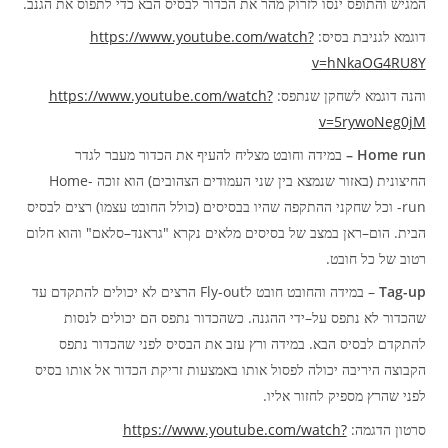
.
המגיש והתופס ינסו לזרוק מהר את הכדור לבסיס הבא כדי לתפוס את הגנב
https://www.youtube.com/watch?
:
דוגמא לגניבת בסיס
v=hNkaOG4RU8Y
https://www.youtube.com/watch?
:
והנה דוגמא לשחקן שנתפס
v=5rywoNeg0jM
Home run –
במידה וחובט מצליח להעיף את הכדור מעבר לגדר
Home-
)
(
החיצונית
באזור שנמצא בין שני העמודים הצהובים
הוא זוכה
)
(
run-
וכל שחקני ההתקפה שהיו בבסיסים
כולל החובט עצמו
רצים לבסיס
"
–
"
–
.
הבית
הום
ראן במצב של בסיסים מלאים נקרא
גראנד
סלאם
והוא חלום
.
רטוב של כל חובט
Fly-out
–
Tag-up
במידה והחובט חובט ל
הרצים לא יכולים להתקדם עד
.
–
שהכדור לא נתפס על
ידי ההגנה
כשהכדור נתפס הם יכולים לנסות
.
להתקדם לבסיס הבא
במידה ורץ עזב את הבסיס לפני שהכדור נתפס
הקבוצה היריבה יכולה לפסול אותו באמצעות זריקת הכדור אל אותו בסיס
.
לפני שהרץ מספיק לחזור אליו
https://www.youtube.com/watch?
:
סרטון הדגמה