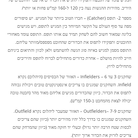
המגיש עומד על הגבעה ותפקידו להגיש את הכדורים אל עבר החובטים של
/
"
-160
120
.
היריב
מהירות ההגשות נעה בין
ל
קמ
ש פחות או יותר
.
(Catcher) –
2-
מספר
תופס
חברו הטוב ביותר של המגיש
יש סיפורים
,
מפה עד סוף העולם על הקשר המיוחד בין המגיש לתופס
ויש מגישים
.
בליגה שמאוד חשוב להם לשחק תמיד עם אותו תופס
התופס עומד מאחורי
.
/
החובטים ותפקידו לתפוס את הכדורים שהחובט מפספס
מוותר עליהם
התופס מסמן למגיש באיזה סוג הגשה להשתמש ולאן לכוון והתיאום ביניהם
חייב להיות מושלם – אחרת כדורים מתחילים לברוח לתופס והיריבים
.
מתחילים לרוץ
)
(
6 – Infielders –
3
שחקנים
עד
האזור של הבסיסים
היהלום
נקרא
Infield.
השחקנים שמגנים בו צריכים אינסטינקטים טובים ויכולת גבוהה
(
,
לתפוס את הכדור
כיוון שהכדורים מגיעים אליהם מאוד מהר
חבטה טובה
).
"
-150
יכולה לצאת מהמחבט ב
קמ
ש
Outfield.
7-9 –Outfielders –
שחקנים
האזור שמעבר ליהלום נקרא
(
השחקנים שמגנים בו בדרך כלל יהיו מהירים יותר
כיוון שהם צריכים
(
)
לכסות שטח הרבה יותר גדול
ובעלי יד חזקה מאוד
כיוון שהמרחק שהם
).
צריכים לזרוק את הכדור ארוך יותר