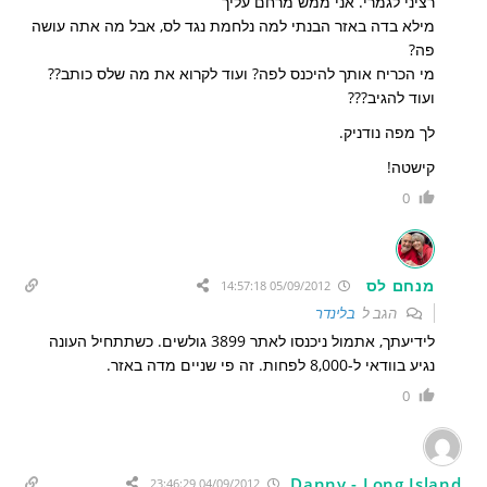
רציני לגמרי. אני ממש מרחם עליך
מילא בדה באזר הבנתי למה נלחמת נגד לס, אבל מה אתה עושה
פה?
מי הכריח אותך להיכנס לפה? ועוד לקרוא את מה שלס כותב??
ועוד להגיב???
לך מפה נודניק.
קישטה!
0
מנחם לס
05/09/2012 14:57:18
הגב ל
בלינדר
לידיעתך, אתמול ניכנסו לאתר 3899 גולשים. כשתתחיל העונה
נגיע בוודאי ל-8,000 לפחות. זה פי שניים מדה באזר.
0
Danny - Long Island
04/09/2012 23:46:29