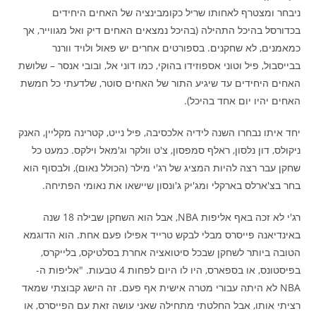
ניבחר ומצטרף לאחותו שריל כקומבינציה של האחים היחידים
בכדורסל בהיכל התהילה (בהיכל נמצאים האחים דיק ואל מגווייר, אך
כמאמנים, לא שחקנים. בספורטים אחרים יש פאול ולויד וורנר
בבייסבול, פיל וטוני אספוזידו בהוקי, כמו דוני אל, ובובי אנסר – שלושת
האחים היחידים עד שיגיע התור של האחים סוטר, שלדעתי כל חמשת
האחים יהיו יום אחד בהיכל).
יחד איתו נבחרו השנה לידיה אלכסיבה, פיל נייט, קטרינה מקליין, האנק
ניקולס, דון נלסון, ראלף סמפסון, צ'ט וולקר וג'מאל וילקס. כמעט כל
שחקן עבר רצה להיות המציג של רג'י מילר (הכולל נאום), ולבסוף הוא
בחר בצ'ארלס בארקלי ומג'יק ג'ונסון שיישאו את נאומי הפתיחה.
רג'י לא זכה באף אליפות NBA, אבל הוא השחקן שבילה 18 שנה
באינדיאנה פייסרס מבלי לבקש טרייד אפילו פעם אחת. הוא הדוגמא
הטובה ביותר לשחקן שבכל סיטואציה אחרת בסלטיקס, בלייקרס,
בפיסטונס, או בספארס, היו לו היום לפחות 4 טבעות. "אליפות ה-
NBA לא היתה עבורי מטרה אישית אף פעם. זה הישג קבוצתי שמאד
רציתי אותו, אבל החלטתי מתחילה שאני עושה זאת עם הפייסרס, או