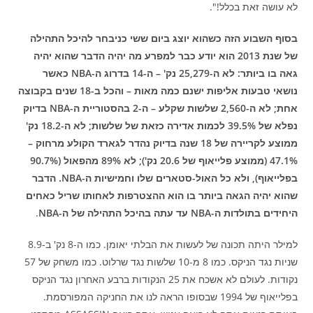
לא עושה זאת בכלל!".
בסוף השבוע הזה כשהוא יוצג ביום ששי כניבחר להיכל התהילה
של שנת 2013 הוא יודע כבר למפרע מה יהיה הדבר שהוא יהיה
גאה בו ביותר: לא ה-25,279 נק' – ה-14 בדרוג ה-NBA כאשר
נושאי טבעות אליפות ישנם כמה מאות – והכל ב-18 שנים בקבוצה
אחת; לא ה-2,560 שלשות שקלע – ה-2 בהסטוריית ה-NBA בדיוק
נפלא של 39.5% לכמות אדירה כזאת של שלשות; לא ה-18.2 נק'
ממוצע לקריירה של 18 שנה בדיוק נהדר לגארד הקולע מרחוק –
47.1% (ממוצע פלייאוף של 20.6 נק'); לא 89% מהפאול (90.7%
בפלייאוף), ולא כל האול-סטארים שלו וחמישיות ה-NBA. הדבר
שהוא יהיה הגאה ביותר בו הוא ההצטרפות לאחותו שריל כאחים
היחידים בתולדות ה-NBA עד עתה בהיכל התהילה של ה-NBA
.
למילר היתה תכונה של לעשות את הבלתי יאומן. כמו ה-8 נק' ב-8.9
שניות נגד הניקס. כמו 8 מ-10 שלשות נגד שרלוט. כמו משחק של 57
נקודות. לעולם לא אשכח את 25 הנקודות ברבע האחרון נגד הניקס
בפלייאוף של 1994 שבסופו הראה לנו את החניקה המפורסמת.