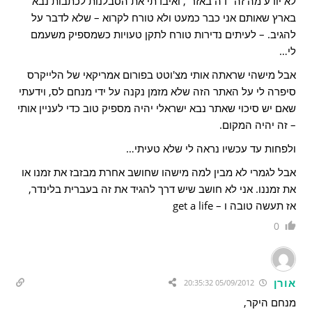
לא יודע מה זה "דה באזר", ואיבדתי את הסבלנות לכתבות נבא
בארץ שאותם אני כבר כמעט ולא טורח לקרוא – שלא לדבר על
להגיב. – לעיתים נדירות טורח לתקן טעויות כשמספיק משעמם
לי…
אבל מישהי שראתה אותי מצ'וטט בפורום אמריקאי של הלייקרס
סיפרה לי על האתר הזה שלא מזמן נקנה על ידי מנחם לס, וידעתי
שאם יש סיכוי שאתר נבא ישראלי יהיה מספיק טוב כדי לעניין אותי
– זה יהיה המקום.
ולפחות עד עכשיו נראה לי שלא טעיתי…
אבל לגמרי לא מבין למה מישהו שחושב אחרת מבזבז את זמנו או
את זמננו. אני לא חושב שיש דרך להגיד את זה בעברית בלינדר,
אז תעשה טובה ו – get a life
0
אורן
05/09/2012 20:35:32
מנחם היקר,