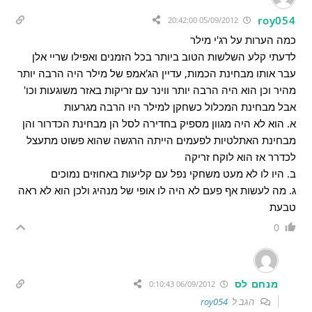
roy054
05/09/2012 20:42:00
כמה הערות על רג'י מילר
לדעתי קלע השלשות הטוב ביותר בכל הזמנים ואפילו שריי אלן
עבר אותו מבחינת הכמות, עדיין הג'אמפ של מילר היה הרבה יותר
מהיר וכן הוא היה הרבה יותר ווינר עם זריקות באזר משוגעות וכו'
אבל מבחינת המכלול כשחקן למילר היו הרבה מגרעות
א. הוא לא היה מגוון מספיק בחדירה לסל הן מבחינת הכדרור והן
מבחינת האתלטיות לפעמים הייתה הרגשה שהוא פשוט מתעצל
לכדרר אז הוא לוקח זריקה
ב. היו לו לא מעט משחקי נפל עם קליעות באחוזים נמוכים
ג. מה לעשות אף פעם לא היה לו אופי של מנהיג ולכן הוא לא ראה
טבעת
0
מנחם לס
06/09/2012 0:10:43
הגב ל
roy054