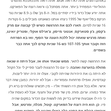
באותם רגעים אתה לא רואה אנוש. אתה רואה ASSASSIN מהסרט
ההוליוודי המפחיד ביותר. אתה מסתכל בו ורואה רוצח על הפארקט.
אתה יודע שכל כדור בידיו יסתיים בסל. ה-8 נק' שלו ב-8.9 שניות נגד
הניקס בפלייאוף של 1995 ניצחו אותנו כשאנחנו מובילים ב-6 נקודות
16 שניות לסיום.
תארו לכם את ההרגשה כשיש לך קבוצה עם מרק
ג'קסון, ג'ון סטארקס, אנטוני מייסון, צ'ארלס אוקלי, ופטריק יואינג,
ואתה מרגיש שאתה יכול ללכת העונה עד הסוף, ואז בא הפרחח
הזה וקובר אותך 107-105 כש-16 שניות קודם לכך אתה כבר
בשמיים
.
את ההרגשה קשה לתאר.
ממש שנאתי אותו אז, אבל היתה זו שנאה
מהולה בהערצה ואהבה
. כי עם כל ההצגות לעבר ספייק לי וכל הקהל
לא היתה בו את היהירות שהיתה לקובי. אצלו זה היה יותר ליצנות,
קונדסיות, ואפילו פרחחות וממזריות – אבל לא יהירות. כמובן שזה דבר
אישי. אלא בכל אופן היו רגשותי אליו – מין תכשיט שאלוהים ברא רק
אחד כמוהו. ערום, פוחז, מין שד פורק עול וחצוף. אבל לא כעסת עליו
כי היו לו אצבעות שידעו בדיוק מה לעשות עם הכדור במקום שהיה
פיו.
כן. הוא היה רוצח על הפארקט. קוטל, מכלה, ומרטש, אבל
איכשהו קבלת את הסכין בלב כאילו שהגיע לך. כשהוא שחט