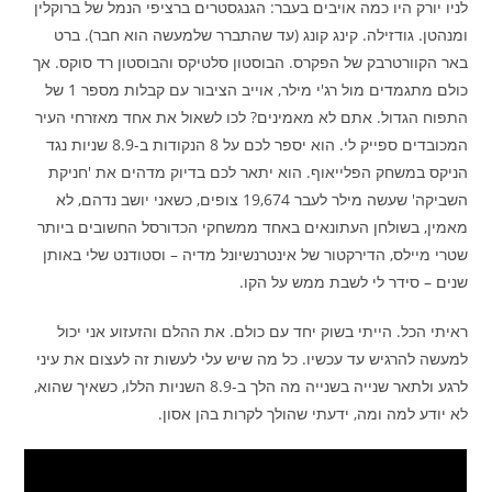
לניו יורק היו כמה אויבים בעבר: הגנגסטרים ברציפי הנמל של ברוקלין
ומנהטן. גודזילה. קינג קונג (עד שהתברר שלמעשה הוא חבר). ברט
באר הקוורטרבק של הפקרס. הבוסטון סלטיקס והבוסטון רד סוקס. אך
כולם מתגמדים מול רג'י מילר, אוייב הציבור עם קבלות מספר 1 של
התפוח הגדול. אתם לא מאמינים? לכו לשאול את אחד מאזרחי העיר
המכובדים ספייק לי. הוא יספר לכם על 8 הנקודות ב-8.9 שניות נגד
הניקס במשחק הפלייאוף. הוא יתאר לכם בדיוק מדהים את 'חניקת
השביקה' שעשה מילר לעבר 19,674 צופים, כשאני יושב נדהם, לא
מאמין, בשולחן העתונאים באחד ממשחקי הכדורסל החשובים ביותר
שטרי מיילס, הדירקטור של אינטרנשיונל מדיה – וסטודנט שלי באותן
שנים – סידר לי לשבת ממש על הקו.
ראיתי הכל. הייתי בשוק יחד עם כולם. את ההלם והזעזוע אני יכול
למעשה להרגיש עד עכשיו. כל מה שיש עלי לעשות זה לעצום את עיני
לרגע ולתאר שנייה בשנייה מה הלך ב-8.9 השניות הללו, כשאיך שהוא,
לא יודע למה ומה, ידעתי שהולך לקרות בהן אסון.