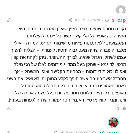
קובי ב
05/09/2012 8:28:31
נקודה נוספת שהייתי רוצה לציין, שאכן הוזכרה בכתבה, היא
המידה בה אופיו של רג'י קשור קשר בל יינתק להצלחתו
המקצועית. ללא תכונות פיזיות מרשימות יתר על המידה – אולי
מלבד העובדה שהיה מעט גבוה יחסית לעמדתו – הצליח להפוך
עצמו לשחקן הגדול שהיה. לצורך ההשוואה, ניתן לקחת את קווין
מרטין לדוגמא – שחקן בעל ממדי גוף דומים לאלו של רג'י מילר
ואפילו יכולות די דומות – מבחינת הקליעה ואופי המשחק – אך
ההבדל אשר ביניהם אשר הופך לקלע מחונן ותו לא ואילו את השני
לאחד האהובים בנ.ב.א. ולחבר היכל התהילה הוא ההבדל
באופיים. רג'י מילר כלוחם חסר פשרות ובעל נשמה אדירה של
ווינר ומנגד קווין מרטיין האנמי וחסר עמוד השדרה (לפחות בעיניי).
0
מנחם לס
05/09/2012 15:05:06