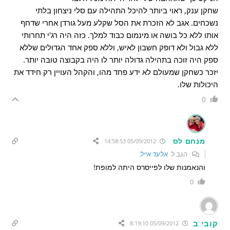
שחקן ענק, ראוי ביותר להיכל התהילה עם סלי ניצחון בלתי
נשכחים. אגב לא הזכרת את הסל שקלע מעל גורדן אחרי שדחף
אותו ללא כל בושה או מינמום כבוד למלך. כזה היה רג'י תחרותי
ללא גבול ולא דופק חשבון לאיש, וללא ספק אחד הגדולים שללא
ספק היה זוכה בתהילה גדולה יותר לו היה בקבוצה טובה יותר.
יזכר כשחקן שמעולם לא ידע פחד מהו, והקהל העויין רק חידד את
היכולות שלו.
0
מנחם לס
05/09/2012 14:58:53
הגב ל
אלעד אייל
והנאמנות שלו לפייסרס היתה למופת!
0
קובי ב
05/09/2012 8:19:10