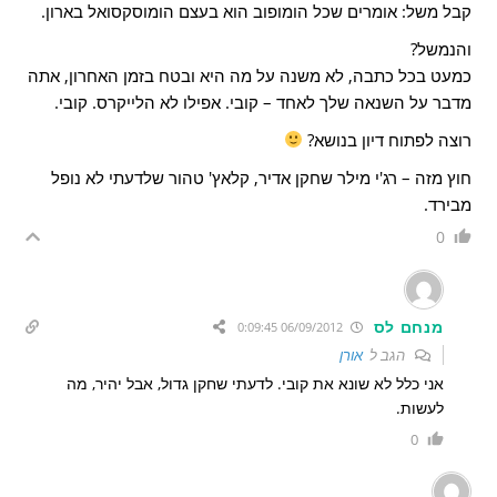
קבל משל: אומרים שכל הומופוב הוא בעצם הומוסקסואל בארון.
והנמשל?
כמעט בכל כתבה, לא משנה על מה היא ובטח בזמן האחרון, אתה
מדבר על השנאה שלך לאחד – קובי. אפילו לא הלייקרס. קובי.
רוצה לפתוח דיון בנושא?
חוץ מזה – רג'י מילר שחקן אדיר, קלאץ' טהור שלדעתי לא נופל
מבירד.
0
מנחם לס
06/09/2012 0:09:45
הגב ל
אורן
אני כלל לא שונא את קובי. לדעתי שחקן גדול, אבל יהיר, מה
לעשות.
0