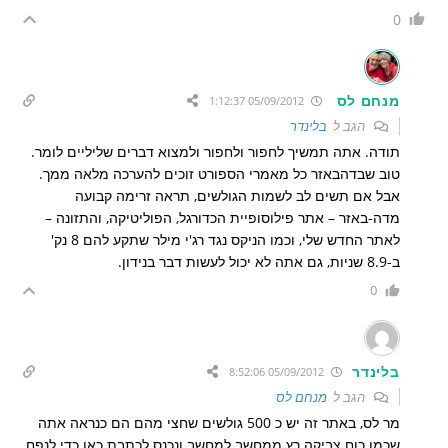
0
מנחם לס
05/09/2012 1:12:37
הגב ל
בלינדר
תודה. אתה תמשיך לחפור ולחפור ולמצוא דברים שליליים לומר.
טוב שבדהבאזר כל מאמרי הספורט זוכים להערכה מלאה ממך.
אבל אם תשים לב לשמות הגולשים, תראה זרימה קבועה
מדה-באזר – אתר פילוסופיית הכדורגל, הפוליטיקה, והתזונה –
לאתר החדש שלי, וכמו הניקס נגד רג'י מילר שתקע להם 8 נק'
ב-8.9 שניות, גם אתה לא יכול לעשות דבר בנידון.
0
בלינדר
05/09/2012 8:52:06
הגב ל
מנחם לס
מר לס, באתר זה יש כ 500 גולשים שחצי מהם הם כנראה אתה
שכמו כוח צביקה רץ ממחשב למחשב ונכנס לכתבת כאן כדי לנפח