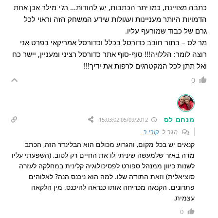
כתבה מצויינת, כמו יתר הכתבות, יש להודות… רג'י מילר אכן אחת
הדמויות היותר מעניינות ועגולות שידע המשחק הזה וראוי לכל
גרם של כבוד שמורעף עליו.
מר לס – בתור חובב כדורסל בכלל וכדורסל אמריקאי בפרט אני
רוצה לומר: הללויה!!! סוף-סוף אתר כדורסל רציני ומעניין, יישר כח
ואל תתן לכל המקטרגים לרפות את ידיך!!!
0
מנחם לס
05/09/2012 15:03:02
הגב ל
קובי ב
קנאים יש בכל מקום, והגרוע מכולם הוא הבלינדר הזה, הכתב
מדה באזר שלמעשה שיניתי לו את החיים רק לטוב, (השפעתי עליו
לשנות כיוון ממנהל ספורט לפסיכולוגיה קלינית במחלקה לעזרה
סוציאלית) וזאת התודה שלו. למה הוא ניכנס הנה? לאלוהים
פתרונים. הקנאה מכריחה אותו כנראה להיכנס. מין הלקאה
עצמית.
0