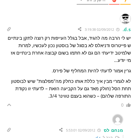
d.s.
02/09/2012 3:19:38
יש לי הרבה מה להגיד, אבל בגלל העייפות רק רוצה לתקן בינתיים
ש פייטרוס ודניאלס לא בסגל של בוסטון נכון לעכשיו, למרות
שלמיטב ידיעתי הם גם לא חתמו בשום קבוצה אחרת בינתיים אז
מי יודע…
גרין אמור לדעתי להיות המחליף של פירס.
לא לגמרי מבין איך כללת אותו כחלק מה"מפלצות" שיש לבוסטון
תחת הסל (חולק מאד גם על הקביעה הזאת – לדעתי זו נקודת
התורפה שלהם) – כשהוא בעצם טווינר 3/4.
0
מנחם לס
02/09/2012 5:53:01
הגב ל
d.s.