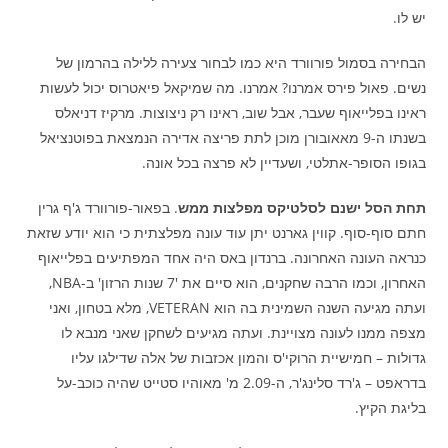
יש לו.
הבחירה בסמול פורוורד היא כמו לבחור צעירה ללילה בהרמון של
נשים. פאול פירס אמרנו? אמרנו. מה שמיקאל פיאטרוס יכול לעשות
ראינו בפלייאוף שעבר, אבל שוב, ראינו רק ניצוצות. מרקיז דניאלס
בשנתו ה-9 מאאובורן מוכן לתת פריצה אדירה הנמצאת בפוטנציאל
בגופו הסופר-אתלטי, ושעדיין לא פרצה בכל אונה.
תחת הסל ישנם לסלטיקס מפלצות ממש
. בפאור-פורוורד ג'ף גרין
חתם סוף-סוף. קווין גארנט יתן עוד עונה מפלצתית כי הוא יודע שזאת
כנראה העונה האחרונה. ברנדון באס היה אחד המפתיעים בפלייאוף
האחרון, וכמו הרבה שחקנים, הוא סיים את '7 שנות הרזון' ב-NBA,
ועתה מגיעה השנה השמינית בה הוא VETERAN, מלא בטחון, ואני
מצפה ממנו לעונה מצויינת. ועתה מגיעים לשחקן שאני מנבא לו
גדולות – חמישיית הרוקי'ס והמון אכזבות של אלה שדילגו עליו
בדראפט – ג'רד סלינג'ר, ה-2.09 מ' מאוהיו סטייט שהיה כוכב-על
בליגת הקיץ.