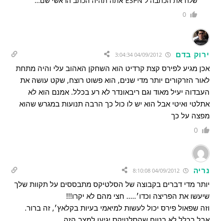
שלח את הכתבה ל ESPN אתה תהיה הכתב הראשי שם…
0
ירוק בדם
04/09/2012 3:04:34
אכן מגיע לפירס קצת קרדיט הוא השחקן האהוב עלי והיה מתחת
לאור הזרקורים יותר מדי שנים, הוא פשוט רוצח, שקט עושה את
העבדוה יעיל מאוד וגם ריבאונדר לא רע בכלל. אמנם הוא לא
אתלטי ואיטי אבל הוא יש לו כול כך הרבה תנועות במגרש שהוא
מפצה על כך
0
נריה
04/09/2012 8:10:08
יותר מדי דברים בקבוצה של הסלטיקס מתבססים על תקוות שלך
שיעשו את הפריצה וכדו׳….. חצי מהם לא יקרו!!!
וזה שפאול פירס יכול לעשות למיאמי בעיות בקלאץ׳, זה ברור.
אבל בכלל לא בטוח שהסלטיקס יגיעו למצב הזה……..