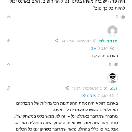
היה פה?) יש בזה משהו בסגנון נטול הריחופים, האם בארנס יכול
להיות כל כך טוב?
0
מנחם לס
02/09/2012 14:50:54
הגב ל
א.ב
בארנס יהיה קנון.
0
d.s.
02/09/2012 15:57:45
הגב ל
מנחם לס
בארנס דווקא היה אחת ההפתעות הכי גדולות של המבדקים
האתלטיים שעשו למועמדים לדראפט.
מתברר שמדובר באתלט על – וזה לא ממש בלט במשחק שלו.
סביר מאד שזה אומר שהוא יהיה שחקן שונה בתכלית מפירס,
אבל באופן כללי בהחלט נראה שמדובר בשחקן עם כל הכלים