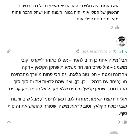
הוא באמת היה חלש כי הוא הוציא מעצמו הכל כבר בסיבוב
הראשון של הפלייאוף והיה גמור. העונה הוא ישחק הרבה פחות
ויגיע יותר נינוח לפלייאוף.
0
d.s.
02/09/2012 3:23:36
אבל מילה אחת כן חייב להגיד – אפילו כאוהד לייקרס וקובי
מושמע – פול פירס הוא חד משמעית שחקן הקלאץ – דקה
אחרונה ומטה – הכי טוב בליגה, וגם הכי פחות מוערך מהבחינה
הזו (ביחד עם כרמלו – כן, כן), ואני שמח לראות את זה סוף סוף
מתפרסם – שחקן קלאץ' מדהים שלא מקבל על זה מספיק קרדיט.
אולי היו קצת הגזמות אחרות לגביו כאן לדעתי :), אבל שום וויכוח
לגבי יכולת הקלאץ' וטוב לראות מישהו שטורח להדגיש את זה סוף
סוף.
0