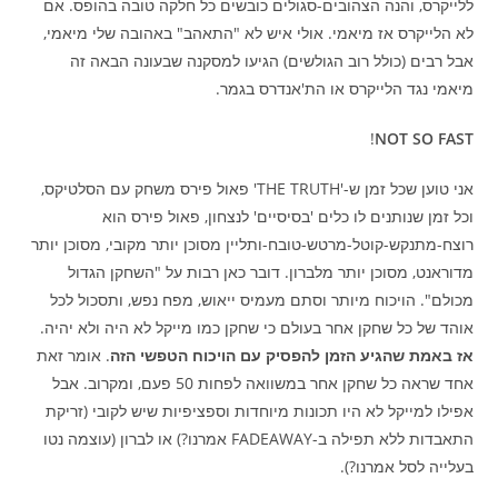
ללייקרס, והנה הצהובים-סגולים כובשים כל חלקה טובה בהופס. אם
לא הלייקרס אז מיאמי. אולי איש לא "התאהב" באהובה שלי מיאמי,
אבל רבים (כולל רוב הגולשים) הגיעו למסקנה שבעונה הבאה זה
מיאמי נגד הלייקרס או הת'אנדרס בגמר.
!
NOT SO FAST
אני טוען שכל זמן ש-'THE TRUTH' פאול פירס משחק עם הסלטיקס,
וכל זמן שנותנים לו כלים 'בסיסיים' לנצחון, פאול פירס הוא
רוצח-מתנקש-קוטל-מרטש-טובח-ותליין מסוכן יותר מקובי, מסוכן יותר
מדוראנט, מסוכן יותר מלברון. דובר כאן רבות על "השחקן הגדול
מכולם". הויכוח מיותר וסתם מעמיס ייאוש, מפח נפש, ותסכול לכל
אוהד של כל שחקן אחר בעולם כי שחקן כמו מייקל לא היה ולא יהיה.
אז באמת שהגיע הזמן להפסיק עם הויכוח הטפשי הזה
. אומר זאת
אחד שראה כל שחקן אחר במשוואה לפחות 50 פעם, ומקרוב. אבל
אפילו למייקל לא היו תכונות מיוחדות וספציפיות שיש לקובי (זריקת
התאבדות ללא תפילה ב-FADEAWAY אמרנו?) או לברון (עוצמה נטו
בעלייה לסל אמרנו?).