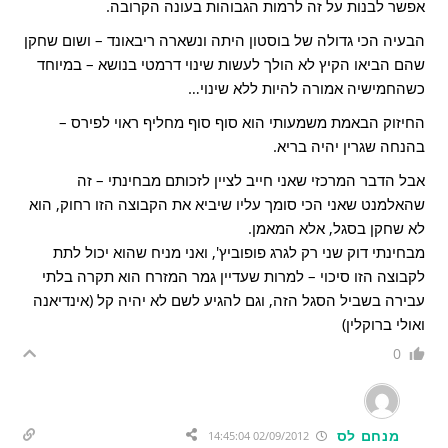
אפשר לבנות על זה לרמות הגבוהות בעונה הקרובה.
הבעיה הכי גדולה של בוסטון היתה ונשארה ריבאונד – ושום שחקן
שהם הביאו הקיץ לא הולך לעשות שינוי דרמטי בנושא – במיוחד
כשהחמישיה אמורה להיות ללא שינוי…
החיזוק הבאמת משמעותי הוא סוף סוף מחליף ראוי לפירס –
בהנחה שגרין יהיה בריא.
אבל הדבר המרכזי שאני חייב לציין לזכותם מבחינתי – זה
שהאלמנט שאני הכי סומך עליו שיביא את הקבוצה הזו רחוק, הוא
לא שחקן בסגל, אלא המאמן.
מבחינתי דוק שני רק לגרג פופוביץ', ואני מניח שהוא יכול לתת
לקבוצה הזו סיכוי – למרות שעדיין גמר המזרח הוא תקרה בלתי
עבירה בשביל הסגל הזה, וגם להגיע לשם לא יהיה קל (אינדיאנה
ואולי ברוקלין)
0
מנחם לס
02/09/2012 14:45:04