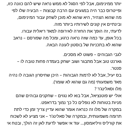
יותר ממינימום, אבל לפי הסגל לא ממש נראה שיש להם כוונה כזו,
ופייטרוס כבר היה במגעים עם הרבה קבוצות – הבעיה שלו לפי
מה שהוא הצהיר, היא שהוא לא מוכן לשחק עבור המינימום,
ובינתיים אין קונים לשירותיו ביותר מזה.
לדעתי, זה הופך את החזרה לאירופה למאד ריאלית עבורו.
בכל אופן, עד כמה שזה נראה כרגע, ומכל מה שפורסם – נראב
שהוא לא בתכניות של בוסטון לעונה הבאה.
לגבי הגבוהים – פשוט לא מסכים.
גארנט טוב אבל מתבגר ושוב ישחק בעמדה פחות טובה לו –
סנטר.
בס יעיל, אבל לא לרמות הגבוהות – היכן שחיסרון הגובה לו נהיה
מאד משמעותי (מה גם שהוא לא שומר).
מלו וסאלינג'ר ?
אולי יש פוטנציאל, אבל בוא לא נגזים – שחקנים גבוהים שהם
מניות בטוחות לא נופלים כל כך נמוך בדראפט.
במקרה של מלו זה כנראה אומר שהוא עדיין צריך זמן כדי לתת
תרומה משמעותית, ובמקרה של סאלינג'ר – אני מציע לא לשכוח
את קורליס וויליאמסון… עוד אי אפשר לדעת לאן זה הולך, ובטח אי