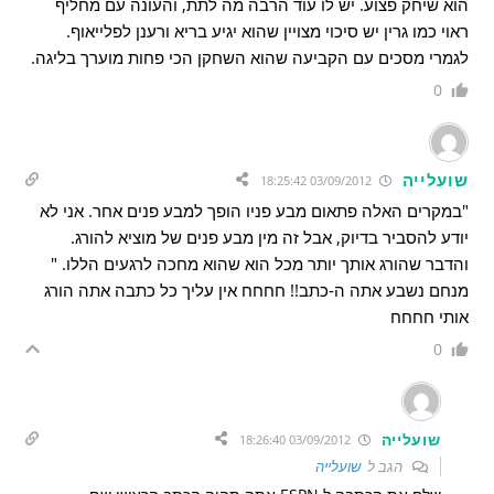
הוא שיחק פצוע. יש לו עוד הרבה מה לתת, והעונה עם מחליף
ראוי כמו גרין יש סיכוי מצויין שהוא יגיע בריא ורענן לפלייאוף.
לגמרי מסכים עם הקביעה שהוא השחקן הכי פחות מוערך בליגה.
0
שועלייה
03/09/2012 18:25:42
"במקרים האלה פתאום מבע פניו הופך למבע פנים אחר. אני לא
יודע להסביר בדיוק, אבל זה מין מבע פנים של מוציא להורג.
והדבר שהורג אותך יותר מכל הוא שהוא מחכה לרגעים הללו. "
מנחם נשבע אתה ה-כתב!! חחחח אין עליך כל כתבה אתה הורג
אותי חחחח
0
שועלייה
03/09/2012 18:26:40
הגב ל
שועלייה