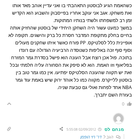
כשהאמת הגיע לבוסטון התאהבתי בו ואני עדיין אוהב מאד אותו
ואת משחקו. אגב אני עוקב אחריו בפייסבוק והשבוע הוא הקדיש
זמן רב למשפחתו ולשתי בנותיו המתוקות.
במשך כמעט עשור היה השחקן היחידי של בוסטון שהחזיק אותה
בחיים בחלק מתקופת המדבר חסרת כל ברק והישגים. תקופה לא
אופיינית כלל לסלטיקס. PP פורח כאשר איתו שחקנים מעולים
וסוף סוף זכה באליפות כשנוסדה הרביעיה הגדולה עם רונדו
בתוכה. פול אכן רוצח אבל העונה הוא פישל בסדרת גמר המזרח
בפליאוף וזו האמת. הוא לא סיפק את הסחורה עליה חלמתי ובכל
זאת יש תקווה שהעונה הסלטיקס יפתיעו. אין כמו גמר טוב בין
בוסטון ללייקרס. מקווה כמו כל אוהד ירוק שיש באמת עוד גמר
NBA אחד לפחות ואולי גם טבעת שניה.
בעזרת השם יתברך.
0
מנחם לס
02/09/2012 5:55:08
הגב ל
דר' רזי הופמן