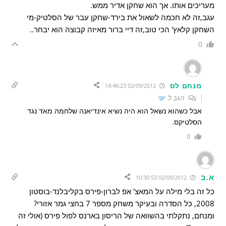
מעריכים אותו. אך הוא שחקן אדיר ממש.
עגב,זה לא חכמה לשאול את בירד-שחקן עבר של הסלטיק-מי
השחקן קלאץ' הכי טוב,זה דיי ברור מאיזה קבוצה הוא יבחר..
0
מנחם לס
02/09/2012 14:46:23
הגב ל
יוני
אבל כשהוא נשאל הוא היה נשיא אינדיאנה שלחמה מאד נגד
הסלטיקס.
0
א.ב
02/09/2012 10:30:53
כל זה בלי מילה על המאצ' אפ לברון-פירס בקליבלנד-בוסטון
2008, כל הסדרה ובעיקר משחק מספר 7 בחצי גמר אזורי?
ומנחם, נתקלתי בהשוואה של הריסון בארנס לפול פירס (אולי זה