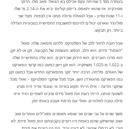
בעמדה מס' 5 שהיתה עקס אכילס בא הגואל: פאב מלו, הרוקי
מסירקיוז. אז שהוא יתאפס, ג'ייסון קולינס יביא את ה-2.14 מ' שלו
ו-11 שנות נסיון – אבל לגאולה גדולה ממנו אין לצפות. מצד שני
סולינג'ר וגארנט יכולים להיכנס למשבצת החמישית בטבעיות הגדלה
ביותר, רק תבקש.
אבל חובה לחזור ללב של הסלטיקס. ללחם וחמאה שלה, פאול
"האמת" פירס. הוא הלב, הנפש, והנשמה של הקבוצה. זקן או לא זקן,
הוא מרכז העניינים. הוא הירוק שבירוקים. הוא עלה בחמישייה שלה
ב-1,022 מ-1,025 משחקיה. הוא זקן וישן כמעט כמו קרשי הפארקט
של האולם. סליחה, הרבה יותר 'זקן' מהפארקט החדש אבל כמעט זקן
כמו הפארקט מהגארדן השן. אבל מכל שחקני הסלטיקס – ואולי מכל
שחקני הליגה – אילו הייתי תקוע באיזה אי וצונמי אדיר היה מגיע
לשטוף אותנו, הייתי רוצה את פאול פירס שיביט לשמיים ויגיד איזו
מילה טובה לאלוהים, ואולי עם הרמת אצבע באותו זמן.
משך שנים על גבי שנים אני שומע מאמנים ומנכ"לים אומרים שוב
ושוב שהשחקן שהם באמת היו רוצים בקבוצתם הוא פאול פירס. לא
קובי, לא כרמלו אנטוני, לא דוויין ווייד. הם היו רוצים את פירס