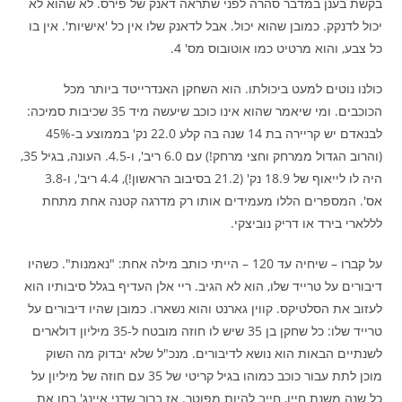
בקשת בענן במדבר סהרה לפני שתראה דאנק של פירס. לא שהוא לא
יכול לדנקק. כמובן שהוא יכול. אבל לדאנק שלו אין כל 'אישיות'. אין בו
כל צבע, והוא מרטיט כמו אוטובוס מס' 4.
כולנו נוטים למעט ביכולתו. הוא השחקן האנדרייטד ביותר מכל
הכוכבים. ומי שיאמר שהוא אינו כוכב שיעשה מיד 35 שכיבות סמיכה:
לבנאדם יש קריירה בת 14 שנה בה קלע 22.0 נק' בממוצע ב-45%
(והרוב הגדול ממרחק וחצי מרחק!) עם 6.0 ריב', ו-4.5. העונה, בגיל 35,
היה לו לייאוף של 18.9 נק' (21.2 בסיבוב הראשון!), 4.4 ריב', ו-3.8
אס'. המספרים הללו מעמידים אותו רק מדרגה קטנה אחת מתחת
לללארי בירד או דריק נוביצקי.
על קברו – שיחיה עד 120 – הייתי כותב מילה אחת: "נאמנות". כשהיו
דיבורים על טרייד שלו, הוא לא הגיב. ריי אלן העדיף בגלל סיבותיו הוא
לעזוב את הסלטיקס. קווין גארנט והוא נשארו. כמובן שהיו דיבורים על
טרייד שלו: כל שחקן בן 35 שיש לו חוזה מובטח ל-35 מיליון דולארים
לשנתיים הבאות הוא נושא לדיבורים. מנכ"ל שלא יבדוק מה השוק
מוכן לתת עבור כוכב כמוהו בגיל קריטי של 35 עם חוזה של מיליון על
כל שנה משנת חייו, חייב להיות מפוטר. אז ברור שדני איינג' בחן את