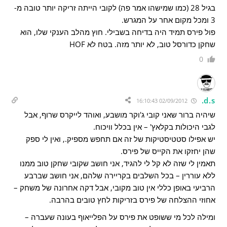
בגיל 28 (כמו שמישהו אמר פה) לקובי הייתה זריקה יותר טובה מ-
3 ומכל מקום אחר על המגרש.
פול פירס תמיד היה בדיחה בשבילי. חוץ מהלב הענקי שלו, הוא
שחקן כדורסל טוב, לא יותר מזה. בטח לא HOF
0
d.s.
02/09/2012 16:10:43
שיהיה ברור שאני קובי ג'וקר מושבע, ואוהד לייקרס שרוף, אבל
לגבי היכולות בקלאץ' – אין בכלל וויכוח.
יש אפילו סטטיסטיקות של זה אם תחפש מספיק., ואין לי ספק
שהן יחזקו את הקייס של פירס.
תאמין לי שזה לא קל לי להגיד, אני חושב שקובי שחקן טוב ממנו
ללא עוררין – בכל השלבים בקריירה שלהם, אני חושב שברבע
הרביעי באופן כללי אין טוב מקובי, אבל דקה אחרונה של משחק –
אחוזי ההצלחה של פירס בזריקות לחץ טובים בהרבה.
ומילה לכל מי ששופט את פירס על הפלייאוף בעונה שעברה –