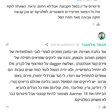
פייטרוס עדיין בסגל הקבוצה, אבל לא חתום. נראה. כשאתה לוקח
את כל הפאור פורוורדים והסנטרים, לסלטיקס יש אכן קבוצה
חזקה וגבוהה מאד תחת הסל.
0
תומר אלמגור
02/09/2012 3:20:56
עוד כתבה מצוינת. אני כמובן מסכים לגמרי לגבי האלמותיות של
הקפטן האהוב והנאמן, והנה שני לינקים שמראים תפילה של
פירס (נגד אטלנטה) , ושלשת dagger על הפרצוף של לברון. מלו
לא יתחיל בחמישייה, ולא יהיה הגואל לעוד כמה שנים טובות. הם
עומדים להתחיל עם רונדו, לי (עד שברדלי יחזור), פירס, באס
וגרנט. יש לירוקים את הספסל הטוב בליגה שכולם בריאים (טרי,
לי, דולינג, גרין, סולינג'ר, מלו, קולינס) ואת כל הכלים להביא
הבייתה את banner 18. מצטער להיות קטנוני אבל פיטרוס כבר
לא משחק בסלטיקס.
0