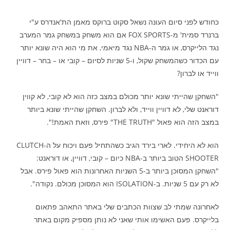
כחודש לפני סיום העונה נשאל סקוט ברוקס מאמן הת'אנדרס ע"י
ברנרד סמית' מ-FOX SPORTS אם הוא משחק במשחק גמר המערב
נגד הלייקרס, או גמר ה-NBA נגד מיאמי, את מי הוא היה שונא יותר
עם הכדור כשהמשחק שקול, ו-5 שניות לסיום – קובי או – בחר – דוויין
ווייד או לברון?
"השחקן שהייתי שונא יותר מכולם במצב כזה הוא לא קובי, לא קווין
דוראנט שלי, לא דוויין ווייד, ולא לברון. השחקן שהייתי שונא ביותר
במצב הזה הוא פאול "THE TRUTH" פירס, וזאת האמת!".
הוא לא היחידי. לארי בירד הגיב כשהתחיל פעם ויכוח על ה-CLUTCH
SHOOTER הטוב ביותר ב-NBA כיום – קובי, דוויין, או דוראנט:
"השחקן המסוכן ביותר ב-5 השניות האחרונות הוא פאול פירס. אבל
לא רק עם 5 שניות. ב-ISOLATION הוא המסוכן מכולם. נקודה".
לאחרונה שמתי לב שצוות הכתבים שלי באתר התאהב פתאום
בלייקרס. פעם האשימו אותי שאני לא נותן מספיק מקום באתר