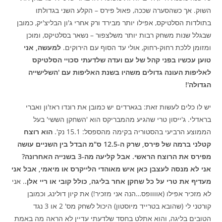
השוק. אך כשהסערה שככה, פאול פירס – הקלע השני בגדולתו
בתולדות הסלטיקס, אפילו יותר מבירד ורק אחרי ג'ון הבליצ'יק, כמובן
שבגלל שנות משחק רבות יותר משלצפור – נשאר בסלטיקס, ומוכן
ומזומן ללכת רחוק-רחוק, אולי עד הסוף עם הירוקים.
למעשה, אני
טוען עכשיו בפני קהל של עם ועדה שלדעתי סכויי הסלטיקס
לאליפות העונה גדולים משהיו בשנת האליפות עם 'השלישייה
הגדולה'!
יש לו כלים לעשות זאת: בגארדים יש כמובן את רונדו ראז'ון ואברי
בראדלי. ג'ייסון טרי שהגיע מהמבריקס הוא 'השחקן הששי' בעל
הממוצע הרביעי בהסטוריה בקימה מהספסל: 15.1 נק'.
הוא רוצח
קטלני ברמה של פירס, שרק ה-12.5 ס"מ הבדל בין השניים עושה
מפירס את הרוצח הראשי. אבל קליעה מה-3 בשנייה האחרונה?
אני לא מנסה לעצבן כאן איש מאוהדי הלייקרס או מיאמי, אבל אני
מעדיף את טרי על כל שחקן אחר בליגה, כולל קובי או ריי אלן.
. אני
לא מזכיר אפילו (אוווופס…הנה אני מזכיר!) את קיון דולינג, וכמובן
קורטני לי (שהובא בטרייד מיוסטון) היכול לשחק מס' 2 או 3 נגד
הטובים בליגה, והוא אתלט בחסד שלדעתי עדיין לא הראה מה באמת