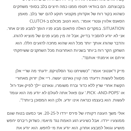
בקבוצתם. הם בוודאי חטפו ממנו כמה חיצים בלב בסופי משחקים
כשהוא בקור רוח של אקדוחן מקצועי תוקע להם ישר בלב. מאמן
הסאנס אלווין גנטרי אומר: ,הוא הטוב מכולם ב-CLUTCH
SITUATION. במקרים האלה פתאום מבע פניו הופך למבע פנים אחר.
אני לא יודע להסביר בדיוק, אבל זה מין מבע פנים של מוציא להורג.
והדבר שהורג אותך יותר מכל הוא שהוא מחכה לרגעים הללו. הוא
השחקן הקר רוח ביותר בשניות האחרונות מכל השחקנים ששיחקתי
איתם או אימנתי אותם!".
מייק ד'אנטוני אומר: "כששיחנו נגד הסלטיקס, ידעתי מה שריי אלן
מסוגל לעשות וידעתי מה קווין גארנט יעשה. ריי אלן יזרוק מאחורי
הקשת אחרי שרץ ללא כדור וברח משומרו, וגארנט יילך לפיק-אנד-רול
או 'PICK -AND-POPS.' עם פאול אתה לעולם לא יודע מה הוא עומד
לעשות. הוא בעצמו כנראה אינו יודע. ולכן הוא המסוכן ביותר!".
אולי משך העונה דקותיו של פירס יירדו ל-20-25. אני כמעט בטוח שגם
ממוצעיו יירדו. אבל כשיגיע רגע האמת נגד מיאמי, כשדוק ריברס יחפש
מושיע וגואל למבצע אחרון, הוא יודע את מי לחפש. הוא יודע את