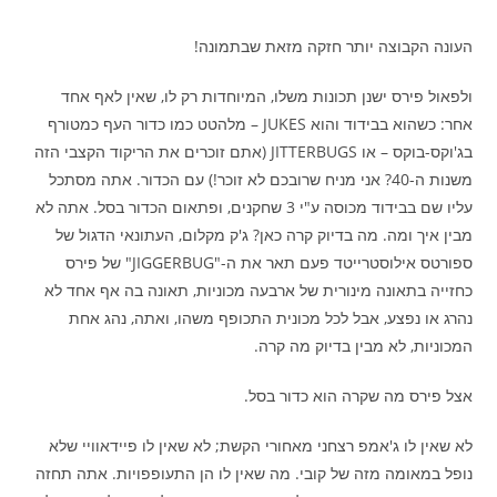
העונה הקבוצה יותר חזקה מזאת שבתמונה!
ולפאול פירס ישנן תכונות משלו, המיוחדות רק לו, שאין לאף אחד
אחר: כשהוא בבידוד והוא JUKES – מלהטט כמו כדור העף כמטורף
בג'וקס-בוקס – או JITTERBUGS (אתם זוכרים את הריקוד הקצבי הזה
משנות ה-40? אני מניח שרובכם לא זוכר!) עם הכדור. אתה מסתכל
עליו שם בבידוד מכוסה ע"י 3 שחקנים, ופתאום הכדור בסל. אתה לא
מבין איך ומה. מה בדיוק קרה כאן? ג'ק מקלום, העתונאי הדגול של
ספורטס אילוסטרייטד פעם תאר את ה-"JIGGERBUG" של פירס
כחזייה בתאונה מינורית של ארבעה מכוניות, תאונה בה אף אחד לא
נהרג או נפצע, אבל לכל מכונית התכופף משהו, ואתה, נהג אחת
המכוניות, לא מבין בדיוק מה קרה.
אצל פירס מה שקרה הוא כדור בסל.
לא שאין לו ג'אמפ רצחני מאחורי הקשת; לא שאין לו פיידאוויי שלא
נופל במאומה מזה של קובי. מה שאין לו הן התעופפויות. אתה תחזה