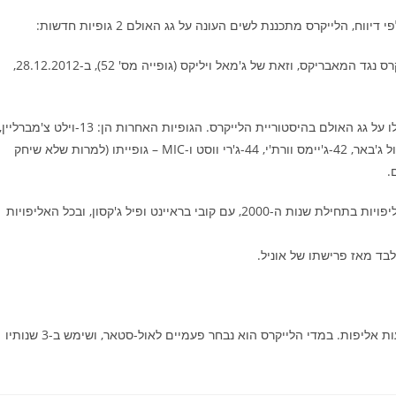
הלייקרס מתכננת לשים העונה על גג האולם 2 גופיות חדשות:
זאת של שאקיל אוניל (גופייה מס' 34), ב-2.4.2013, במשחק הלייקרס נגד המאבריקס, וזאת של ג'מאל ויליקס (גופייה מס' 52), ב-28.12.2012,
גופיותיהם של ויליקס ואוניל יהיו הגופיות ה-8 וה-9 בהתאמה שיעלו על גג האולם בהיסטוריית הלייקרס. הגופיות האחרות הן: 13-וילט צ'מברליין
22-אלג'ין ביילור, 25-גייל גודריץ', 32-מג'יק ג'ונסון, 33-קארים עבדול ג'באר, 42-ג'יימס וורת'י, 44-ג'רי ווסט ו-MIC – גופייתו (למרות שלא שיחק
שאקיל אוניל שיחק בלייקרס בין 1996 ל-2004, וזכה ב-3 טבעות אליפויות בתחילת שנות ה-2000, עם קובי בראיינט ופיל ג'קסון, ובכל האליפויות
בד מאז פרישתו של אוניל.
ג'מאל ויליקס שיחק בלייקרס בין 1977 ל-1985, ולקח איתם 4 טבעות אליפות. במדי הלייקרס הוא נבחר פעמיים לאול-סטאר, ושימש ב-3 שנותיו