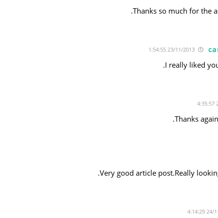
Thanks so much for the ar
ca
23/11/2013 1:54:55
I really liked 
Thanks again 
Very good article post.Really looki