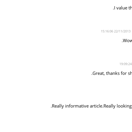
I value t
22/11/2013 15:16:06
Wow,
Great, thanks for sh
Really informative article.Really looki