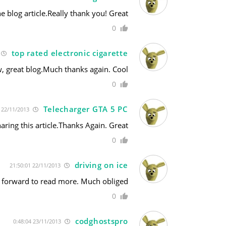
he blog article.Really thank you! Great.
0
top rated electronic cigarette
 great blog.Much thanks again. Cool.
0
Telecharger GTA 5 PC
22/11/2013 19:09:24
aring this article.Thanks Again. Great.
0
driving on ice
22/11/2013 21:50:01
ng forward to read more. Much obliged.
0
codghostspro
23/11/2013 0:48:04