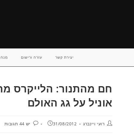
Ski
t
conten
יצירת קשר
עזרה ורישום
מנחם
חם מהתנור: הלייקרס מת
אוניל על גג האולם
מחבר:
פורסם:
תגובות:
רועי ויינברג
31/08/2012
יש 44 תגובות