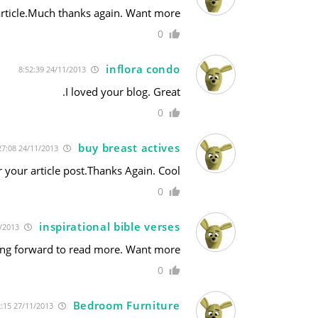
rticle.Much thanks again. Want more.
0
inflora condo
24/11/2013 8:52:39
I loved your blog. Great.
0
buy breast actives
24/11/2013 10:27:08
 your article post.Thanks Again. Cool.
0
inspirational bible verses
24/11/2013 13:45:30
king forward to read more. Want more.
0
Bedroom Furniture
27/11/2013 1:32:15