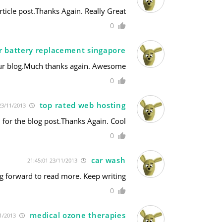
ticle post.Thanks Again. Really Great.
0
r battery replacement singapore
your blog.Much thanks again. Awesome.
0
top rated web hosting
23/11/2013 4:35:57
for the blog post.Thanks Again. Cool.
0
car wash
23/11/2013 21:45:01
ng forward to read more. Keep writing.
0
medical ozone therapies
24/11/2013 4:14:29