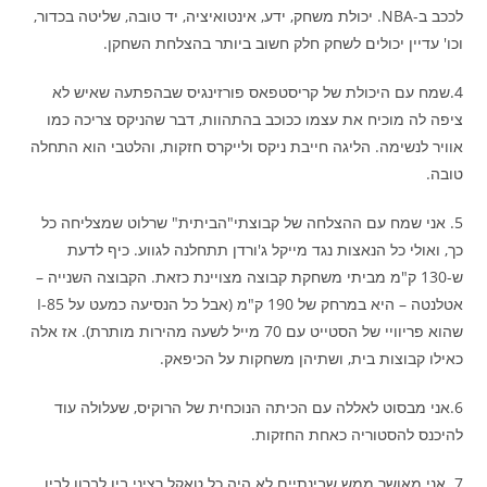
לככב ב-NBA. יכולת משחק, ידע, אינטואיציה, יד טובה, שליטה בכדור,
וכו' עדיין יכולים לשחק חלק חשוב ביותר בהצלחת השחקן.
4.שמח עם היכולת של קריסטפאס פורזינגיס שבהפתעה שאיש לא
ציפה לה מוכיח את עצמו ככוכב בהתהוות, דבר שהניקס צריכה כמו
אוויר לנשימה. הליגה חייבת ניקס ולייקרס חזקות, והלטבי הוא התחלה
טובה.
5. אני שמח עם ההצלחה של קבוצתי"הביתית" שרלוט שמצליחה כל
כך, ואולי כל הנאצות נגד מייקל ג'ורדן תתחלנה לגווע. כיף לדעת
ש-130 ק"מ מביתי משחקת קבוצה מצויינת כזאת. הקבוצה השנייה –
אטלנטה – היא במרחק של 190 ק"מ (אבל כל הנסיעה כמעט על I-85
שהוא פריוויי של הסטייט עם 70 מייל לשעה מהירות מותרת). אז אלה
כאילו קבוצות בית, ושתיהן משחקות על הכיפאק.
6.אני מבסוט לאללה עם הכיתה הנוכחית של הרוקיס, שעלולה עוד
להיכנס להסטוריה כאחת החזקות.
7. אני מאושר ממש שבינתיים לא היה כל טאקל רציני בין לברון לבין