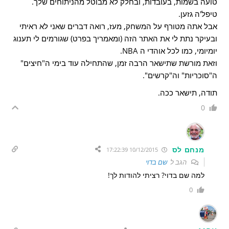
טועה בשמות, בעובדות, ובחלק לא מבוטל מהניתוחים שלך.
טיפל'ה גזען.
אבל אתה מטורף על המשחק, מעז, רואה דברים שאני לא ראיתי
ובעיקר נתת לי את האתר הזה (ומאמריך בפרט) שגורמים לי תענוג
יומיומי, כמו לכל אוהדי ה NBA.
וזאת מורשת שתישאר הרבה זמן, שהתחילה עוד בימי ה"חיצים"
ה"סוכריות" וה"קרשים".
תודה, תישאר ככה.
0
מנחם לס
10/12/2015 17:22:39
הגב ל
שם בדוי
למה שם בדוי? רציתי להודות לך!
0