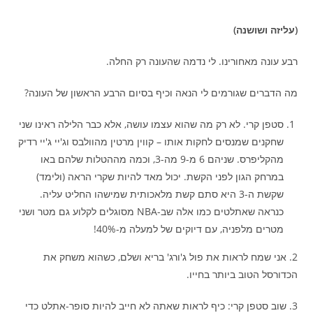
(עליזה ושושנה)
רבע עונה מאחורינו. לי נדמה שהעונה רק החלה.
מה הדברים שגורמים לי הנאה וכיף בסיום הרבע הראשון של העונה?
סטפן קרי. לא רק מה שהוא עצמו עושה, אלא כבר הלילה ראינו שני
שחקנים שמנסים לחקות אותו – קווין מרטין מהוולבס וג'יי ג'יי רדיק
מהקליפרס. שניהם 6 מ-9 מה-3, וכמה מההטלות שלהם באו
במרחק הגון לפני הקשת. יכול מאד להיות שקרי הראה (ולימד)
שקשת ה-3 היא סתם קשת מלאכותית שמישהו החליט עליה.
כנראה שאתלטים כמו אלה שב-NBA מסוגלים לקלוע גם מטר ושני
מטרים מלפניה, עם דיוקים של למעלה מ-40%!
2. אני שמח לראות את פול ג'ורג' בריא ושלם, כשהוא משחק את
הכדורסל הטוב ביותר בחייו.
3. שוב סטפן קרי: כיף לראות שאתה לא חייב להיות סופר-אתלט כדי