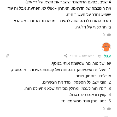
4 שנים, בפעם הראשונה ששבר את השיא של ריי אלן).
את העוצמה של הדראפט האחרון – אולי לא הפתעה, אבל זה עוד
ישפיע נהדר על העשור הזה.
חזרת המזרח לרמה שווה למערב כמו שכתב מנחם – משהו אדיר
ביותר לכיף של הליגה.
0
עגל
10/12/2015 13:39:36
יופי של טור. מה שמשמח אותי בנוסף:
1. העלייה האיטית אך הבטוחה של קבוצות צעירות – מינסוטה,
אורלנדו, בוסטון, ויוטה.
2. קובי ישב על הספסל ועודד את הצעירים.
3. רונדו חזר לעצמו ומחלק מסירות שלא מהעולם הזה.
4. קווין דוראנט חזר בגדול.
5. כספי נותן עונה ממש מצוינת.
0