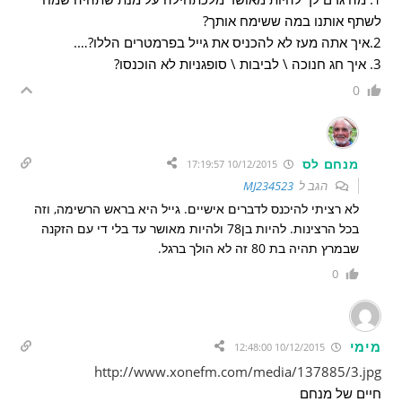
לשתף אותנו במה ששימח אותך?
2.איך אתה מעז לא להכניס את גייל בפרמטרים הללו?….
3. איך חג חנוכה \ לביבות \ סופגניות לא הוכנסו?
0
מנחם לס
10/12/2015 17:19:57
הגב ל
MJ234523
לא רציתי להיכנס לדברים אישיים. גייל היא בראש הרשימה, וזה
בכל הרצינות. להיות בן78 ולהיות מאושר עד בלי די עם הזקנה
שבמרץ תהיה בת 80 זה לא הולך ברגל.
0
מימי
10/12/2015 12:48:00
http://www.xonefm.com/media/137885/3.jpg
חיים של מנחם