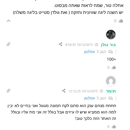
אחלה טור, שמח לראות שאתה מבסוט.
יש השנה ליגה שוויונית וחזקה ( ואת גולדן סטייט בליגה משלה)
0
גור גולן
10/12/2015 8:54:35
הגב ל
אפלטון
+100
0
תiמר
10/12/2015 12:12:25
הגב ל
אפלטון
חחחח מנחם ענק הוא סתם לקח תמונה מגוגל ואני בחיים לא יבין
למה הוא ממציא שיש לו עיזים אבל בגלל זה אני מת עליו ובגלל
זה האתר הזה כלכך טוב!
0