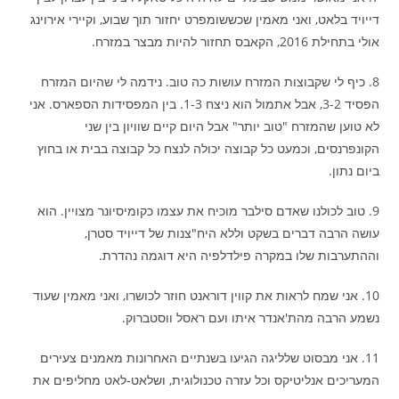
דייויד בלאט, ואני מאמין שכששומפרט יחזור תוך שבוע, וקיירי אירוינג
אולי בתחילת 2016, הקאבס תחזור להיות מבצר במזרח.
8. כיף לי שקבוצות המזרח עושות כה טוב. נידמה לי שהיום המזרח
הפסיד 3-2, אבל אתמול הוא ניצח 1-3. בין המפסידות הספארס. אני
לא טוען שהמזרח "טוב יותר" אבל היום קיים שוויון בין שני
הקונפרנסים, וכמעט כל קבוצה יכולה לנצח כל קבוצה בבית או בחוץ
ביום נתון.
9. טוב לכולנו שאדם סילבר מוכיח את עצמו כקומיסיונר מצויין. הוא
עושה הרבה דברים בשקט וללא היח"צנות של דייויד סטרן,
וההתערבות שלו במקרה פילדלפיה היא דוגמה נהדרת.
10. אני שמח לראות את קווין דוראנט חוזר לכושרו, ואני מאמין שעוד
נשמע הרבה מהת'אנדר איתו ועם ראסל ווסטברוק.
11. אני מבסוט שלליגה הגיעו בשנתיים האחרונות מאמנים צעירים
המעריכים אנליטיקס וכל עזרה טכנולוגית, ושלאט-לאט מחליפים את