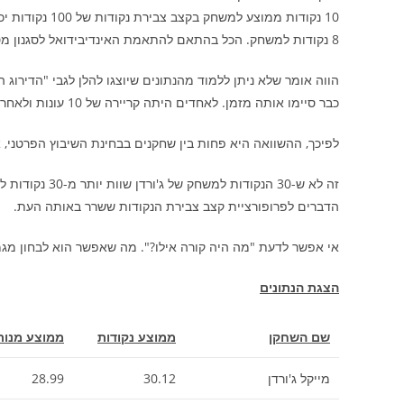
8 נקודות למשחק. הכל בהתאם להתאמת האינדיבידואל לסגנון מסוים ולקצב מסוים.
הווה אומר שלא ניתן ללמוד מהנתונים שיוצגו להלן לגבי "הדירוג 
כבר סיימו אותה מזמן. לאחדים היתה קריירה של 10 עונות ולאחרים 15 או 20.
לפיכך, ההשוואה היא פחות בין שחקנים בבחינת השיבוץ הפרטני, 
הדברים לפרופורציית קצב צבירת הנקודות ששרר באותה העת.
אי אפשר לדעת "מה היה קורה אילו?". מה שאפשר הוא לבחון מגמות
הצגת הנתונים
שם השחקן
ממוצע נקודות
ממוצע מנור
מייקל ג'ורדן
30.12
28.99