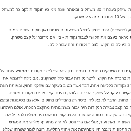
למשל: אם מאן דהוא קלע 11 נקודות ממוצע למשחק בעונה פלונית, שיחק בעונה זו 80 משחקים ובאותה עונה ממוצע הנקודות לקבוצה למשחק
וזשנים) הינה ניסיון לנטרל השפעות חיצוניות כגון חוקים שונים, רמות
ות מראה בעצם את הקושי לצבור נקודות – בין אם מדובר על קצב משחק,
 בעולם בו הקושי לצבור נקודות זהה עבור כולם.
 היו משחקים בתנאים דומים. נכון שהקושי לייצר נקודות בממוצע עומד על
אחרת בעונה Y, אבל היא לא משקפת בהכרח את הקושי לייצר נקודות עבור כלל השחקנים. אם ניקח לדוגמא את
המצב כיום לעומת שנות ה-50, אזי שכיום קיימת האפשרות לצבור 3 נקודות בקליעה אחת, דבר אשר מטיב בעיקר עם שחקני החוץ, ובאותה העת
 בצבע ליותר מ-3 שניות, דבר אשר מקשה בעיקר על שחקני הפנים. כלומר, בהינתן קצב צבירת נקודות מסוים,
ני פחות. הדבר לא בא לידי ביטוי רק בהבדלים בחוקים, אלא גם בסגנונות ובקצב
ה בה קצב צבירת הנקודות היה גבוה משמעותית מהקצב הנוכחי, אולם היתרונו
בקצב זה. אין שום בטוחה שבאותו הקצב קווין דוראנט היה מצליח להגדיל את
שונות. זאת ועוד, אולי אם ג'רי ווסט לא היה מתעייף מלרוץ את המגרש
פחות התקפות מעבר היו מפחיתות את אחוזי הקליעה. רוצה לומר ששחקן שקלע