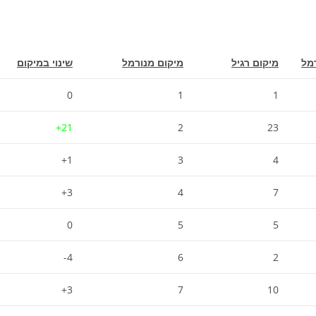
מל
מיקום רגיל
מיקום מנורמל
שינוי במיקום
0
1
1
21+
2
23
1+
3
4
3+
4
7
0
5
5
4-
6
2
3+
7
10