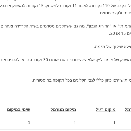
10 נקודות ממוצע למשחק בקצב צבירת נקודות של 100 נקודות יכל, בקצב של 110 נקודות, לצבור 11 נקודות למשחק, 15 נקודות למשחק 
האמיתי" או "הדירוג הנכון". מה גם ששחקנים מסוימים בשיא הקריירה ואחרים
אלא שיקוף של מגמה.
זה לא ש-30 הנקודות למשחק של ג'ורדן שוות יותר מ-30 נקודות למשחק של צ'מברליין, אלא שכשבוחנים את אותם 30 נקודות, כדאי להכניס את
 שייתנו כיוון כללי לגבי הקלעים בכל תקופה בהיסטוריה.
מל
מיקום רגיל
מיקום מנורמל
שינוי במיקום
0
1
1