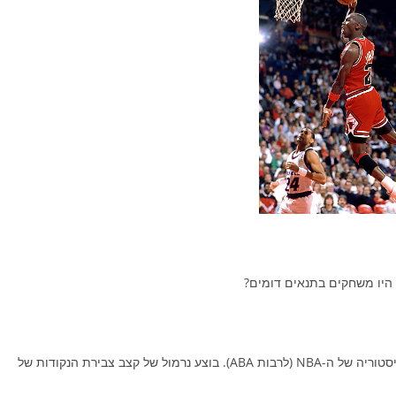
נדגמו 30 השחקנים עם הממוצע נקודות למשחק הגבוה ביותר בהיסטוריה של ה-NBA (לרבות ABA). בוצע נרמול של קצב צבירת הנקודות של