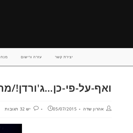
Ski
t
conten
יצירת קשר
עזרה ורישום
מנחם
ואף-על-פי-כן…ג'ורדן!/מתן
מחבר:
פורסם:
תגובות:
אהרון שדה
05/07/2015
יש 32 תגובות