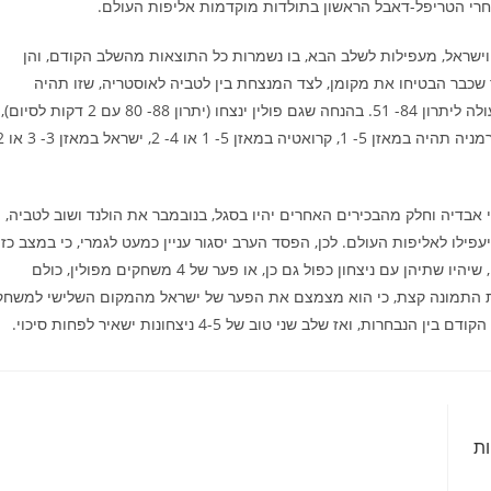
אחרי הטריפל-דאבל הראשון בתולדות מוקדמות אליפות העולם.
מניה, קרואטיה וישראל, מעפילות לשלב הבא, בו נשמרות כל התוצאות מהשלב הקודם, והן
 שכבר הבטיחו את מקומן, לצד המנצחת בין לטביה לאוסטריה, שזו תהיה
לטביה שבעת כתיבת שורות אלה מסיימת רבע שלישי של 30- 9 ועולה ליתרון 84- 51. בהנחה שגם פולין ינצחו (יתרון 88- 80 עם 2 דקות לסיום),
 אבדיה וחלק מהבכירים האחרים יהיו בסגל, בנובמבר את הולנד ושוב לטביה,
 והולנד, ומבין 6 הנבחרות האלה, 3 הראשונות יעפילו לאליפות העולם. לכן, הפסד הערב יסגור עניין כמעט לגמרי, כי במצב כ
הנבחרת תצטרך למחוק פער של 3 משחקים מגרמניה או קרואטיה, שיהיו שתיהן עם ניצחון כפול גם כן, או פער של 4 משחקים מפולין, כולם
ח את התמונה קצת, כי הוא מצמצם את הפער של ישראל מהמקום השלישי למשחק
ות