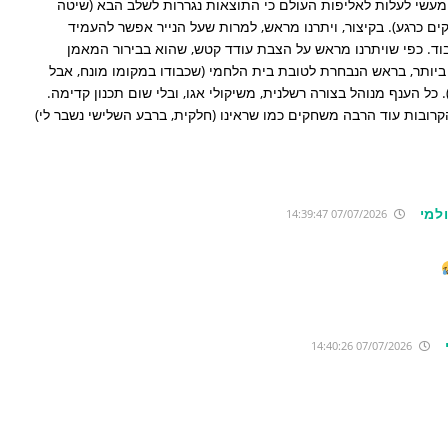
וי מעשי לעלות לאליפות העולם כי התוצאות נגררות לשלב הבא (שיטה
ם כרגע). בקיצור, ויתרנו מראש, למרות שעל הנייר אפשר להעמיד
. כפי שויתרנו מראש על הצבת עודד קטש, שהוא בבירור המאמן
יותר, בראש הנבחרת לטובת בית הלחמי (שכבודו במקומו מונח, אבל
). כל הענף מנוהל בצורה רשלנית, משיקולי אגו, ובלי שום תכנון קדימה.
הקרובות עוד הרבה משחקים כמו שראינו (חלקית, ברבע השלישי נשבר לי)
למי
07/07/2026 14:39:47
07/07/2026 14:40:26