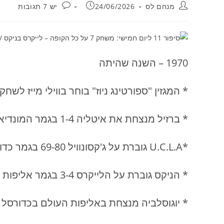
מחבר:
פורסם:
תגובות:
מנחם לס
24/06/2026
יש 7 תגובות
1970 – השנה שהיתה
* המגזין "ספורטינג ניוז" בוחר בווילי מייז לשח
* ברזיל מנצחת את איטליה 1-4 בגמר המונדיאל במקסיקו.
*U.C.L.A גוברת על ג'קסונוויל 69-80 בגמר כדורסל המכללות.
* הניקס גוברת על הלייקרס 3-4 בגמר אליפות ה-NBA הנקראת "אליפות ריד".
* יוגוסלביה מנצחת באליפות העולם בכדורסל .