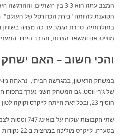
המצב עתה הוא 3-3 בין השתיים, ו
הטוענת להיותה "בירת הכדורסל של העולם", נ
בתולדותיה. סדרת הגמר עד כה מצויה בשוויון
מווייטנאם ומשאר הצרות, והדבר היחיד המעניי
והכי חשוב – האם ישחק ו
הוסיף 23, ובכל זאת הייתה לייקרס זקוקה לטון של מזל כדי לנצח בקושי רב, 103-105.
שתי הקבוצות עול
בסערה. לייקר