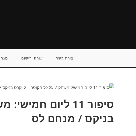
Ski
t
conten
יצירת קשר
עזרה ורישום
מנחם
בניקס / מנחם לס