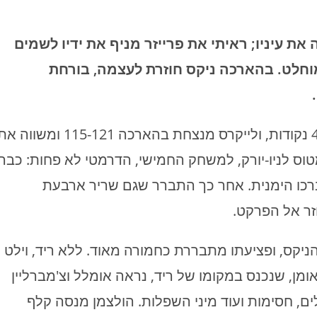
ת עיניו; ראיתי את פרייזר מניף את ידיו לשמים
מוחלט. בהארכה ניקס חוזרת לעצמה, בורחת
המשחק הרביעי שייך כולו לג'רי ווסט, שקולע 42 נקודות, ולייקרס מנצחת בהארכה 115-121 ומשווה
ת על המטוס לניו-יורק, למשחק החמישי, הדרמטי לא פחות: כבר
בברכו הימנית. אחר כך התברר שגם שריר ארבעת
זר אל הפרקט.
יקס, ופציעתו מתבררת כחמורה מאוד. ללא ריד, וילט
ומן, שנכנס במקומו של ריד, נראה אומלל וצ'מברליין
ים, חסימות ועוד מיני השפלות. הולצמן מנסה קלף