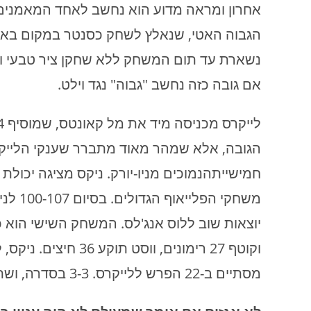
אחרון ומראה מדוע הוא נחשב לאחד המאמנים 
הגבוה האטי, שנאלץ לשחק כסנטר במקום באומן
אם גובה כזה נחשב "גבוה" נגד וילט.
הגובה, אלא שמהר מאוד מתברר שענקי הליי
חמישייתהנמוכים מניו-יורק. ניקס מציגה יכול
וקוטף 27 רימונים, וו
מסתיים ב-22 הפרש ללייקרס. 3-3 בסדרה, ושתי הקבוצות חוזרות לניו-יורק לקרב האחרון.