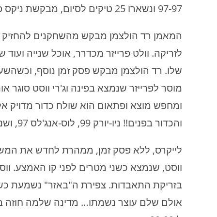
97-97 ונשארו 25 טיקים לסיום, מבקשת ניקס פסק זמן.
לזריקה. וולט פרייזר מכדרר, אוכל שנייה ועוד
שלו. רד הולצמן מבקש פסק זמן נוסף, וכשהשעו
מוסר לפרייזר שנמצא בפינה וג'רי ווסט סוגר א
ומחפש מוצא ופתאום הוא שולח כדור מדויק א
והכדור בפנים!! ניו-יורק 99, לוס-אנג'לס 97, ושני טיקים נותרו על השעון.
לייקרס, ללא פסק זמן, ממהרת לחדש את המשחק
ווסט, שנמצא כשני מטרים לפני קו האמצע. ווס
בזריקת התאבדות. צפירת ה"באזר" נשמעת כשה
אולם שלם עוצר נשמתו… מדינה שלמה חוזה בכד