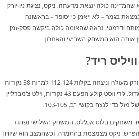
ההרגשה היא שהמדינה כולה יוצאת מדעתה. ניקס, נציגת ניו-יורק
מצאת בגמר – לא ייאמן כי יסופר – בראשונה
 מותח ודרמטי. נראה שהאומה כולה ביקשה פסק-זמן
ן אותה הוא המשחק השביעי והאחרון,
ויליס ריד?
במשחק הראשון, במגרשה הביתי, נראתה ניו-יורק מעולה וניצחה בקלות 112-124 למרות 38 נקודות
של ג'רי ווסט. גם המשחק השני נערך בתפוח הגדול. ג'רי ווסט קולע הפעם 43 נקודות, וילט צ'מברליין
ות על בואינג 747 וטסות לצמד משחקים בלוס אנג'לס. המשחק השלישי נפתח
ס מוליכה במחצית ב-22 נקודות הפרש. ניקס מצמצמת בהתמדה, וכשהמצב הוא שיוויון