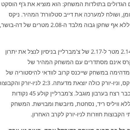
הגדולים בתולדות המשחק: הוא מוציא את ג'ף הוסקט
, ושולח למערכה את דייב סטלוורת' המהיר. ניקס
נשארת עד תום המשחק ללא שחקן ציר טבעי וללא אף שחקן גבוה מלבד ה-2.08 מטרים של דה-בושר,
לייקרס מכניסה מיד את מל קאונטס, שמוסיף 2.14 מטר ל-2.17 של צ'מברליין בניסיון לנצל את יתרון
קרס אינם מסתדרים עם המשחק המהיר של
ת מדהימה במשחק שייכנס קרוב לוודאי להיסטוריה של
משחקי הפלייאוף הגדולים. בסיום 100-107 לניקס, וניו-יורק כולה יוצאת מדעתה. 2:3 לניו-יורק והק
יוצאות שוב ללוס אנג'לס. המשחק השישי הוא כבר רצח בערבון מוגבל. צ'מברליין קולע 45 נקודות
סט תוקע 36 חיצים. ניקס, ללא וויליס ריד, נסחטת, מיובשת ומבוישת. המשחק