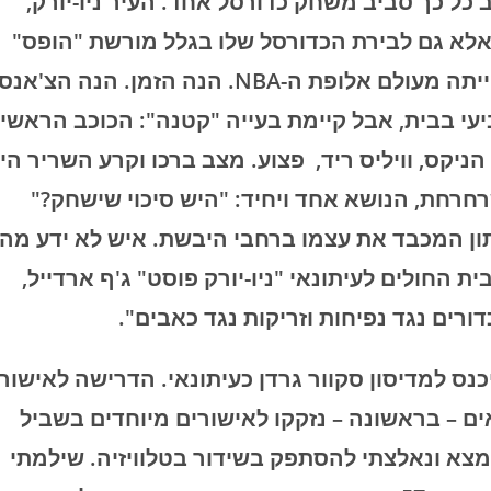
 כל כך סביב משחק כדורסל אחד. העיר ניו-יורק,
לא גם לבירת הכדורסל שלו בגלל מורשת "הופס"
אדירה והיסטוריה עשירה של מכללות, לא הייתה מעולם אלופת ה-NBA. הנה הזמן. הנה הצ'אנ
ם, משחק שביעי בבית, אבל קיימת בעייה "קטנה": הכוכב הראשי
ניקס, וויליס ריד, פצוע. מצב ברכו וקרע השריר היו
 היכן שרחרחת, הנושא אחד ויחיד: "היש סיכוי שישחק?"
ן המכבד את עצמו ברחבי היבשת. איש לא ידע מה
 החולים לעיתונאי "ניו-יורק פוסט" ג'ף ארדייל,
דורים נגד נפיחות וזריקות נגד כאבים".
ס למדיסון סקוור גרדן כעיתונאי. הדרישה לאישורי
ים – בראשונה – נזקקו לאישורים מיוחדים בשביל
מצא ונאלצתי להסתפק בשידור בטלוויזיה. שילמתי