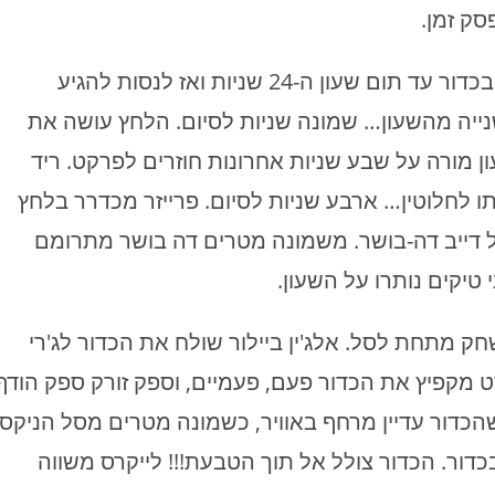
המאמן רד הולצמן מבקש מהשחקנים להחזיק בכדור עד תום שעון ה-24 שניות ואז לנסות להגיע
 שנייה מהשעון… שמונה שניות לסיום. הלחץ עושה את
ן מורה על שבע שניות אחרונות חוזרים לפרקט. ריד
ותו לחלוטין… ארבע שניות לסיום. פרייזר מכדרר בלחץ
ל דייב דה-בושר. משמונה מטרים דה בושר מתרומם
 מתחת לסל. אלג'ין ביילור שולח את הכדור לג'רי
ט מקפיץ את הכדור פעם, פעמיים, וספק זורק ספק הודף
כדור עדיין מרחף באוויר, כשמונה מטרים מסל הניקס.
ור. הכדור צולל אל תוך הטבעת!!! לייקרס משווה