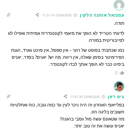
עמנואל אוחנה הלקין
23/06/2026 11:31:14
תודה.
לדעתי הטרייד לא הופך את מיאמי לקונטנדרית אמיתית ואפילו לא
לפייבוריטית במזרח.
כמו שכתבתי בפוסט של רועי – אין ספסל, אין פוינט גארד, הגנת
הפירימיטר בסימן שאלה, אין ריווח. מה יש? יאניס? בסדר, יאניס
בימינו כבר לא הופך אותך לבדו לקונטנדר.
0
גיא רוזן
23/06/2026 17:41:30
בפלייאוף האחרון זה היה ניכר לעין עד כמה גובה, כוח ואתלטיות
חשובים בליגה הזו.
מה שטאונס עשה מול וומבי בהגנה?
יאניס עושה את זה טוב יותר.