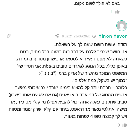
באם לא הולך לשום מקום.
1
Yinon Yavor
23/06/2026 8:52:21
תודה. עושה רושם שענו לך על השאלה…
אני חושב שצריך ללכת על דבר כזה כמעט בכל מחיר, בטח
כשאתה לא מפסיד איזה אולסטאר או כישרון מטורף בתמורה.
באופן כללי, בכל הנוגע לגארדים טובים ב-nba, אני חסיד של
המשפט המוכר מהשיר של אריק ברמן ("בינוני"):
"כמוך יש בשקל, כמה אלפים".
כלומר – הרבה יותר קל למצוא בימינו גארד יוצר איכותי מאשר
אנשים מהסוג של דני אבדיה או יאניס (גם אם לא עם אותו כישרון).
סביב שחקנים כאלה אתה יכול להביא אפילו מייק ג'יימס כזה, או
מישהו אתלטי מאוד מהדראפט, ביחד עם קלעי שרק עומד ומטווח,
ויש לך קבוצה טופ 4 לפחות באזור.
0