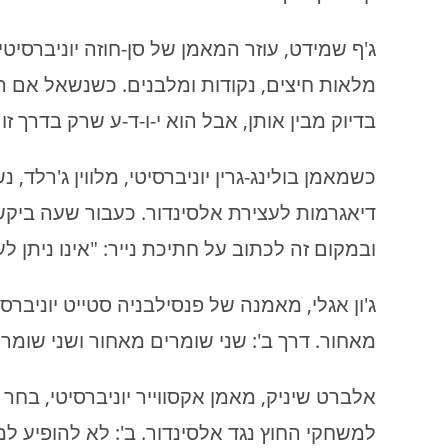
ג'ף שמידט, עוזר המאמן של סן-חוזה יוניברס
מלאות חיצים, נקודות ומלבנים. כשנשאל אם ה
בדיוק מבין אותן, אבל הוא י-ו-ד-ע שרק בדרך ז
כשמאמן בולינג-גרין יוניברסיטי, מלווין ג'רל
דיאגרמות לעצירת אלסינדור. כעבור שעה ביקש 
ובמקום זה לכתוב על חתיכת נייר: "אינו ניתן לע
ג'ון אגלי, מאמנה של פנסילבניה סטייט יוניברס
מאחור. דרך ב': שני שומרים מאחור ושני שומרי
אלברט שיניק, מאמן אקסווייר יוניברסיטי, בח
למשחקי החוץ נגד אלסינדור. ב': לא להופיע ל