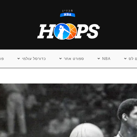
 לס
NBA
ספורט אחר
כדורסל עולמי
פו