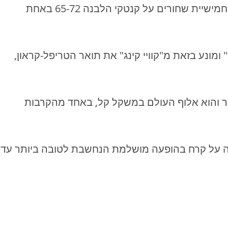
* טקסס אל-פסו (ווסטרן יוניברסיטי) גוברת עם חמישיית שחורים על קנטקי הלבנה 65-72 באחת
מונע בזאת מ"קוויי קינג" את תואר הטריפל-קראון,
סיבובים על דיק טייגר והוא אלוף העולם במשקל קל, באחד מהקרבות
 על קרח בהופעה מושלמת הנחשבת לטובה ביותר עד