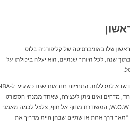
אשון
ון שלו באוניברסיטה של קליפורניה בלוס
ומרים שבתוך שנה, לכל היותר שנתיים, הוא יעלה ביכולתו על
ל.
הוא השחקן המדובר והמתוקשר ביותר זה שנים שבא למכללות. התחזיות מנבאות שג
חד, מדהים ואינו ניתן לעצירה, שאחד ממנחי הספורט
בתוכנית NOT ONLY SPORT של תחנת הרדיו W.O.W, המשודרת מחוף אל חוף, צלצל לכמה מאמני
"תאר דרך אחת או שתיים שבהן היית מדריך את