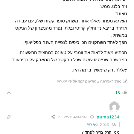
וזה בלט. ממש.
טאונס.
הוא לא מפחד מאלף אחד. משחק סופר קשוח שלו, עם עבודה
אדירה בריבאונד וחלק קריטי ובלתי נפרד מהניצחון של הניקס
במשחק.
הפך לאחד השחקנים הכי כיפים לצפייה השנה בפלייאוף.
הפתיע מאוד לראות את וומבי על טאונס במחצית הראשונה.
במחשבה שנייה זו עושה שכל בהקשר של המאבק על בריבאונד.
יאללה, רק שימשיך ברמה הזו.
נערך לאחרונה 2 חודשים לפני על ידי גיא רוזן
13
puma1234
04/06/2026 21:58:59
הגב ל
גיא רוזן
ממי קרל צריך לפחד ?