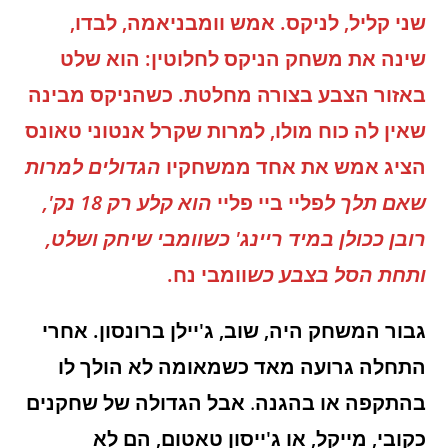
שני קליל, לניקס. אמש וומבניאמה, לבדו,
שינה את משחק הניקס לחלוטין: הוא שלט
באזור הצבע בצורה מחלטת. כשהניקס מבינה
שאין לה כוח מולו, למרות שקרל אנטוני טאונס
הציג אמש את אחד ממשחקיו
הגדולים למרות
שאם תלך ל
פליי ביי פליי
הוא קלע רק 18 נק',
רובן ככולן במיד ריינג' כשוומבי שיחק ושלט,
ותחת הסל בצבע כש
וומבי נח.
גבור המשחק היה, שוב, ג'יילן ברונסון. אחרי
התחלה גרועה מאד כשמאומה לא הולך לו
בהתקפה או בהגנה
.
אבל הגדולה של שחקנים
כקובי, מייקל, או ג'ייסון טאטום, הם לא