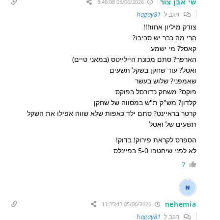
שי אבן צור
05/06/2026 8:46:08
הגב ל
hagay81
צודק מיליון אחוז!!!
הרי מה כבר יש סביבו?
קאסל? מי ישמע
הארפר? סתם מכונת היילייטס (במאני טיים)
ואסל? עוד שחקן בשקל תשעים
שאמפני? שלוש בעשר
פוקס? משחק כדורסל בפוקס
קלדון? מש"ק ת"ש במסווה של שחקן
קרטר בראיינט? סתם ילד כאפות שלא שווה אפילו את השקל
תשעים של ואסל
הספרס לקראת פירוק! בדוק!
לא לפני שיחטפו 5-0 בפיינלס
7
nehemia
05/06/2026 11:35:43
הגב ל
hagay81