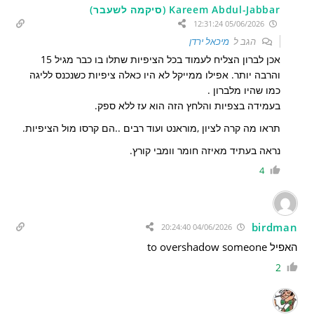
Kareem Abdul-Jabbar (סיקמה לשעבר)
05/06/2026 12:31:24
הגב ל
מיכאל ירדן
אכן לברון הצליח לעמוד בכל הציפיות שתלו בו כבר מגיל 15
והרבה יותר. אפילו ממייקל לא היו כאלה ציפיות כשנכנס לליגה
כמו שהיו מלברון .
בעמידה בצפיות והלחץ הזה הוא עז ללא ספק.
תראו מה קרה לציון ,מוראנט ועוד רבים ..הם קרסו מול הציפיות.
נראה בעתיד מאיזה חומר וומבי קורץ.
4
birdman
04/06/2026 20:24:40
האפיל to overshadow someone
2