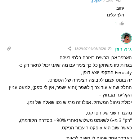
עזוב
הלך עלינו
1
גיא רוזן
04/06/2026 18:29:07
הארפר אכן מרשים בצורה בלתי רגילה.
בגרות כזו משחקן כל כך צעיר עם מה שאני יכול לתאר רק כ-
Ferocity התקפי יוצא דופן,
זה בונוס עצום לקבוצה הצעירה של הספרס.
החלק שהוא עוד צריך לשפר (והוא ישפר, אין לי ספק), למעט עניין
הקליעה מבחוץ –
יכולת ניהול המשחק. אצלו זה מרגיש נטו שאלה של זמן.
מהצד השני של הפרקט,
"רק" 3 מ-6 לשאמט משלוש (אחרי 90%+ בסדרה הקודמת),
כאשר שוב הוא x-פקטור עבור הניקס.
יש דבר אחד שהיה לי חשוב לראות,