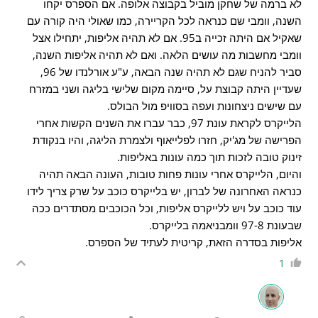
לא ברמה של שחקן מוביל בקבוצה אלופה. אם הספרס יקחו
השנה, וומבי שם כנראה לכל הקריירה, כמו שאולי היה קורה עם
שאקיל אם היתה זכייה ב95. אם לא תהיה אליפות, יתחילו אצל
וומבי מחשבות מה עושים הלאה. ואם לא תהיה אליפות השנה,
סביר להניח שגם לא תהיה שנה הבאה, ע"ע אורלנדו של 96,
שעדיין היתה קבוצת על, סיימה מקום שלישי בליגה ושני במזרח
עם שישים ניצחונות ועפה בסוויפ מול הבולס.
הלייקרס לקראת עונת 97, כבר עברו את השנים הקשות אחרי
הפרישה של מג'יק, חזרו לפלייאוף ולצמרת הליגה, והיו בנקודת
זינוק טובה לזכות תוך כמה עונות באליפות.
והיום, הלייקרס אחרי עונות פחות טובות, העונה הבאה תהיה
כנראה האחרונה של לברון, יש בלייקרס כוכב על שרק צריך לידו
עוד כוכב על ויש ללייקרס אליפות, וכל הכוכבים מסתדרים ככה
שבעונת 97-8 וומבניאמה בלייקרס.
אליפות בסדרה הזאת, קריטית לעתיד של הספרס.
1