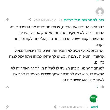
שר להטפשה סביבתית
05/06/2026 7:50:36
בהתחלה הספידו את הניקס, עכשיו מספידים את הספרס,איפה
הפרופורציה. לא מסיקים מסקנות ממשחק אחד.עכשיו יהיו
התאמות ויקטור ישחק הרבה יותר טוב,אולי יתנו לקורנט יותר
דקות.
ואני מתפלא אף מגיב לא הזכיר את הארט 15 ריבאונדים,אול
אראונד , חטיפות , הגנה . כשיש לך שחקן כמוהו אתה יכול לנצח
כל יום.
למנחם ד"ש מגייק כהן הצעתי לו לשלוח מייל דרך האתר זה לא
התאים לו ,הוא רצה להתכתב איתך ישירות.הצעתי לו להרשם
לאתר אולי הוא יעשה את זה.
7
Avri
05/06/2026 12:48:12