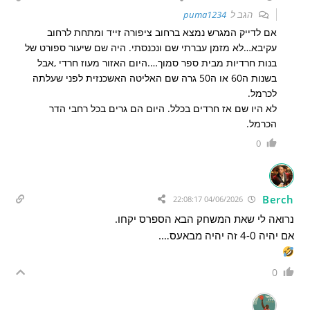
הגב ל
puma1234
אם לדייק המגרש נמצא ברחוב ציפורה זייד ומתחת לרחוב
עקיבא…לא מזמן עברתי שם ונכנסתי. היה שם שיעור ספורט של
בנות חרדיות מבית ספר סמוך….היום האזור מעוז חרדי ,אבל
בשנות ה60 או ה50 גרה שם האליטה האשכנזית לפני שעלתה
לכרמל.
לא היו שם אז חרדים בכלל. היום הם גרים בכל רחבי הדר
הכרמל.
0
Berch
04/06/2026 22:08:17
נרואה לי שאת המשחק הבא הספרס יקחו.
אם יהיה 4-0 זה יהיה מבאעס….
0