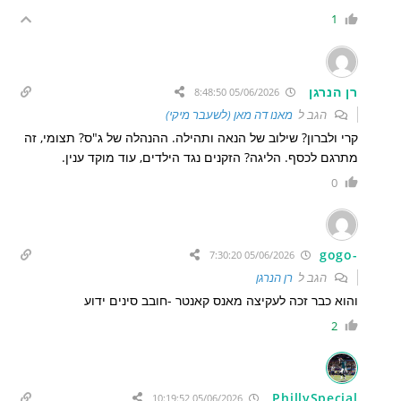
1
רן הנרגן
05/06/2026 8:48:50
הגב ל
מאנו דה מאן (לשעבר מיקי)
קרי ולברון? שילוב של הנאה ותהילה. ההנהלה של ג"ס? תצומי, זה
מתרגם לכסף. הליגה? הזקנים נגד הילדים, עוד מוקד ענין.
0
-gogo
05/06/2026 7:30:20
הגב ל
רן הנרגן
והוא כבר זכה לעקיצה מאנס קאנטר -חובב סינים ידוע
2
PhillySpecial
05/06/2026 10:19:52