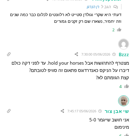
הגב ל
רן הנרגן
דעתי היא שקרי וגולדן סטייט לא רלוונטים לכלום כבר כמה שנים
וזה יחמיר, נשארו שם רק זקנים גמורים
2
Bzzz
05/06/2026 7:30:00
מצטרף להתרגשות אבל hold your horses. עד לפני דקה כולם
דיברו על הניקס כאנדרדוגס פתאום זה סוויפ לטובתם?
קצת הגזמתם לא?
4
שי אבן צור
05/06/2026 7:45:17
אני חושב שייגמר 5-0
מינימום
6