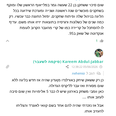
שום סיכוי ששחקן בן 22 שעשה גמר בפלייאוף הראשון שלו ומוקף
בשחקנים מוכשרים שנה ראשונה ושנייה ומערכת שידועה בכל
הליגה בניהול שלה ופיתוח שחקנים, יפזול החוצה כבר עכשיו. רק
כמה שנים של כשלונות ורגרסיה בתוצאות יזיזו אותו משם. עדיף
לו להסתכל על קריירה כמו של קרי מהעבר הקרוב לעומת
אנקדוטה של שאק ב95.
1
Kareem Abdul-Jabbar (סיקמה לשעבר)
05/06/2026 12:38:22
הגב ל
nehemia
כן רק ששאק שיחק באורלנדו מןעדון שהיה אז חדש בליגה ללא
שום מסורת ואז עבר לליקרס הגדולה.
כאן וומבי משחק באירגון שיש לו כבר 5 אליפויות ואין שום סיבה
לעזוב אותו ….
אבל אז נזכרתי שהיה להם אחד בשם קוואי לאונרד והצליחו
להעזיב אותו.