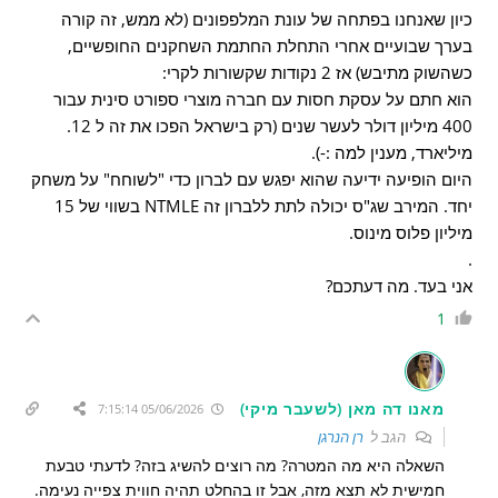
כיון שאנחנו בפתחה של עונת המלפפונים (לא ממש, זה קורה
בערך שבועיים אחרי התחלת החתמת השחקנים החופשיים,
כשהשוק מתיבש) אז 2 נקודות שקשורות לקרי:
הוא חתם על עסקת חסות עם חברה מוצרי ספורט סינית עבור
400 מיליון דולר לעשר שנים (רק בישראל הפכו את זה ל 12.
מיליארד, מענין למה :-).
היום הופיעה ידיעה שהוא יפגש עם לברון כדי "לשוחח" על משחק
יחד. המירב שג"ס יכולה לתת ללברון זה NTMLE בשווי של 15
מיליון פלוס מינוס.
.
אני בעד. מה דעתכם?
1
מאנו דה מאן (לשעבר מיקי)
05/06/2026 7:15:14
הגב ל
רן הנרגן
השאלה היא מה המטרה? מה רוצים להשיג בזה? לדעתי טבעת
חמישית לא תצא מזה, אבל זו בהחלט תהיה חווית צפייה נעימה.