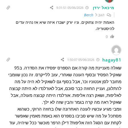
מיכאל ירדן
05/06/2026 9:31:51
הגב ל
Berch
האמת יהיה צחוקים. וניו יורק ישברו איזה שיא אז נהיה עדים
להיסטוריה.
0
hagay81
05/06/2026 1:50:07
שאלה מעניינת מה קורה אם הספרס יפסידו את הסדרה. ב95
שאקיל הפסיד ובסוף העונה שאחרי, עזב ללייקרס. זה נכון שוומבי
מחובר לסן אנטוניו וכו', אבל בסוף גם לשאקיל לא היה על מה
להתלונן, ועניין החוזה כבר סוכם, אבל לאורלנדו לא היתה קבוצה
לאליפות, ושאק רצה אליפות. אורלנדו היתה קבוצה מעולה, אבל
שאקיל ראה מה קרה בגמר והבין שזה לא ילך.
וומבי מגיע עכשיו לעונה האחרונה שלו בחוזה הרוקי, כשהוא
מסתכל על מה שיש סביבו בספרס הוא באמת מאמין שאפשר
לקחת עם הסגל הזה אליפות? דילן הרפר מוכשר ככל שיהיה, עוד