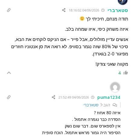
סטארברי
04/06/2026 18:16:02
תודה מנחם, חיכיתי לך
איזה משחק כיפי, איזו שמחה בלב.
אנשים עדיין מזלזלים, אבל פייר – אם הניקס לוקחים את הבא,
סיכוי של 80% שזה נגמר בסוויפ. לא רואה את סן אנטוניו חוזרים
מפיגור 2-0 בגארדן.
מקווה שאני צודק!
4
puma1234
04/06/2026 21:52:49
הגב ל
סטארברי
איזה 80 אחוז ?
הסדרה כבר נגמרה אתמול .
אין לספארס שום. דבר שום נשק
הסיפור היה גמור מראש אתמול. הוכח סופית