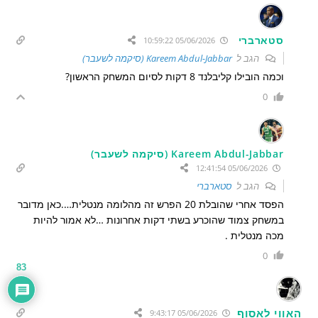
סטארברי
05/06/2026 10:59:22
הגב ל
Kareem Abdul-Jabbar (סיקמה לשעבר)
וכמה הובילו קליבלנד 8 דקות לסיום המשחק הראשון?
0
Kareem Abdul-Jabbar (סיקמה לשעבר)
05/06/2026 12:41:54
הגב ל
סטארברי
הפסד אחרי שהובלת 20 הפרש זה מהלומה מנטלית….כאן מדובר
במשחק צמוד שהוכרע בשתי דקות אחרונות …לא אמור להיות
מכה מנטלית .
0
83
האווי לאסוף
05/06/2026 9:43:17