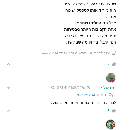
שמעון עדיף על מה שיש עכשיו
היה מוריד אותו לספסל ושוטף
אןתו .
אבל הם החליטו שמאמן
אחת הקבוצות היותר מבטיחות
יהיה מישהו ברמת. על. בגי ליג.
הנה קיבלו בדיוק מה שביקשו .
נערך לאחרונה 2 חודשים לפני על ידי puma1234
2
מיכאל ירדן
05/06/2026 8:51:41
הגב ל
puma1234
לברון. התמודד עם זה ויותר. אדם ענק.
5