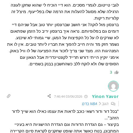
לגבי טייטום, לגמרי מסכים. הוא דיי הוכיח לי שהוא שחקן לעונה
הרגילה שלא מסוגל להעלות את הרמה שלו בפלייעוף. מיצ'ל זה
קלוריות ריקות.
ברונסון מול לוקה? אני חושב שברונסון יותר טוב אבל שניהם דיי
דומים גם בפלופיותם. נראה איך ברונסון יריב כל הזמן שפתאום
לא שורקים לו על כל הקפיצות על המגן. שיי גמותי לא שיכנע.
נשמר חזק מד והיה חייב להפוך את חבריו ליותר טובים. אין לו את
המנהיגות הזו. מצד שני צריך לזכור את הפציעה של לו וויל באוק.
אימני יוקיץ הייתי דורש תרייד לקונטיינדרית אבל הגאון עם
הסוסים שלו ולא לוקח ללב כשהחשבון בבנק בשמיים.
3
Yinon Yavor
03/06/2026 7:46:44
הגב ל
NBA בדם
"בכל דור ודור רשאי כוכב לראות את עצמו כאילו הוא שייך לדור
הזהב"…
בקיצור – גם הגדרת הדורות וגם הגדרת ההישגיות היא בעיניי
המתבונן, בטח כאשר אתה שופט שחקנים לקראת סיום הקריירה