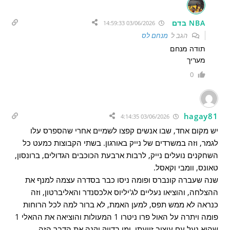
NBA בדם
03/06/2026 14:59:33
הגב ל
מנחם לס
תודה מנחם
מעריך
0
hagay81
03/06/2026 4:14:35
יש מקום אחד, שבו אנשים קפצו לשמיים אחרי שהספרס עלו
לגמר, וזה במשרדים של נייק באורגון. בשתי הקבוצות כמעט כל
השחקנים נועלים נייק, לרבות ארבעת הכוכבים הגדולים, ברונסון,
טאונס, וומבי וקאסל.
שנה שעברה קונברס ופומה ניסו כבר בסדרה עצמה למנף את
ההצלחה, והוציאו נעליים לג'יליוס אלכסנדר והאליברטון, וזה
כנראה לא ממש תפס, למען האמת, לא ברור למה לכל הרוחות
פומה ויתרה על האול פרו ניטרו 1 המעולות והוציאה את ההאלי 1
שהיא נעל עם עיצוב זוועתי, ומי בדיוק יקנה את הדבר הזה.