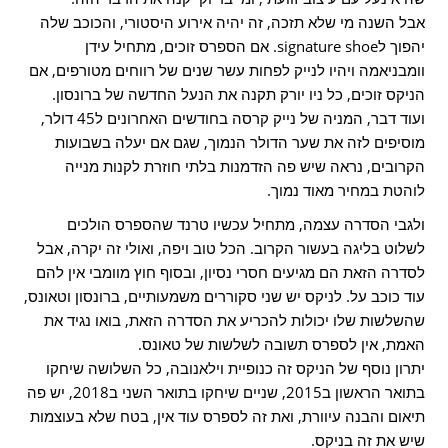
אבל השנה מי שלא תזכה, זה יהיה אירוע היסטורי, והכוכב שלה
יהפוך לsignature shoe. אם הספרס זוכים, מתחיל עידן
וומבניאמה ויהיו לנייק לפחות עשר שנים של רווחים מטורפים, אם
הניקס זוכים, כל ניו יורק תקנה את הנעל החדשה של ברונסון.
ועוד דבר, המניה של נייק קרסה בחודשים האחרונים ל45 דולר,
מוסיפים לזה את שער הדולר הנמוך, שגם אם יעלה בשבועות
הקרובים, נראה שיש פה הזדמנות בלתי חוזרת לקנות מנייה
לוהטת במחיר מאוד נמוך.
ולגבי הסדרה עצמה, מתחיל עכשיו טרנד שהספרס הולכים
לשלוט בליגה בעשור הקרוב. הכל טוב ויפה, ואולי זה יקרה, אבל
לסדרה הזאת הם מגיעים חסרי נסיון, ובסוף חוץ מוומבי אין להם
עוד כוכב על. לניקס יש שני סקוררים משמעותיים, ברונסון וטאונס,
שהשלשות שלו יכולות להכריע את הסדרה הזאת, בואו נגיד את
האמת, אין לספרס תשובה לשלשות של טאונס.
יתרון נוסף של הניקס זה כנופיית וילאנובה, כל השלושה שיחקו
בתואר הראשון ב2015, שניים שיחקו בתואר השני ב2018, יש פה
תיאום והבנה עיוורת, ואת זה לספרס עוד אין, בטח שלא בעוצמות
שיש את זה בניקס.