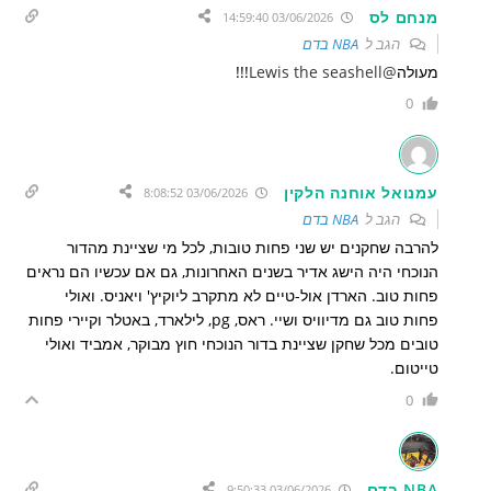
מנחם לס
03/06/2026 14:59:40
הגב ל
NBA בדם
מעולה
@Lewis the seashell
!!!
0
עמנואל אוחנה הלקין
03/06/2026 8:08:52
הגב ל
NBA בדם
להרבה שחקנים יש שני פחות טובות, לכל מי שציינת מהדור
הנוכחי היה הישג אדיר בשנים האחרונות, גם אם עכשיו הם נראים
פחות טוב. הארדן אול-טיים לא מתקרב ליוקיץ' ויאניס. ואולי
פחות טוב גם מדיוויס ושיי. ראס, pg, לילארד, באטלר וקיירי פחות
טובים מכל שחקן שציינת בדור הנוכחי חוץ מבוקר, אמביד ואולי
טייטום.
0
NBA בדם
03/06/2026 9:50:33