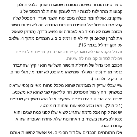
סופר טים הוכחה כשיטה מסוכנת שסוגרת אותך כלכלית ולכן
קבוצות מתחילות לבנות יותר לעומק ופחות להתבסס על 3
שחקנים. אוקלהומה סבלה מפציעות השנה ועדיין הספסל שלה
קרע את הספסל של הספרס בסיכום הסדרה. זה לא פחות חשוב
מכוכב שגם לא תמיד בא לעבודה או נפצע בדרך. (מוזמן לשאול
את לברון שלאב וקיירי לא היו זמינים ב 2 הגמרים מתוך 4, שלאב
על תקן דחליל בגמר 16').
זה כל הקטע אני לא סוגר קריירות. אני בודק פריים מול פריים
ויכולת לסחוב קבוצות להישגיות.
הכוכב הכי גדול של תחילת העשור השלישי הוא יוקיץ' שהתברר
כנמר מנייר (כינוי מעולה שמישהו מהופס, לא זוכר מי, אולי טריפ,
הדביק לו ולדנבר).
שיי שבלי שריקות מוגזמות שהוא מקבל פחות מאיים (כפי שראינו
במשחקי החוץ מול הספרס), וזה פלייאוף שני שהוא לא משכנע.
יאניס היה הכי טוב עם פריים שאקילי אבל הוא נמשך רק שנתיים
(21' ו22'), ומאז נכנע לפציעות ופחות דומיננטי.
יש את לוקה אבל נדמה שהגיע לשיא שלו לפני כמה שנים והוא
נכנע לפציעות בשנתיים האחרונות שלא עוזרת העובדה שהוא
קונוס בהגנה.
אלו התותחים הכבדים של דור הביניים. אי אפשר להשוות אותם