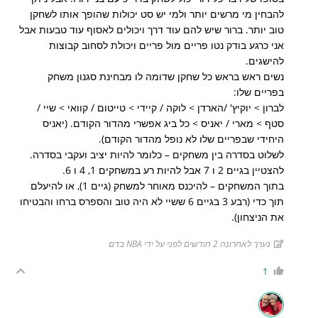
להבחין מי מרשים יותר ולמי יש סט יכולות שהופך אותו לשחקן
טוב יותר. ברור שיש להם עוד דרך ויכולים לאסוף עוד טבעות אבל
אני כרגע בודק נטו פריים מול פריים ויכולת לסחוב קבוצות
להישגים.
נשים ראש בראש כל שחקן שדומה לו מבחינת סגנון משחק
בפריים שלו:
לברון > יוקיץ' /הארדן > לוקה / קיידי > טייטום / קוואי > שיי /
סטף > מארי /
יאניס > כל ביג אפשרי מהדור הקודם. (יאניס
היחידי שבפריים שלו לא נופל מהדור הקודם).
לשלוט בסדרה בין משחקים – כלומר להיות יציב ועקבי בסדרה.
להצטיין בגיים 2 ו 7 אבל להיות רע במשחקים 1, 4 ו 6.
בתוך המשחקים – להיכנס מאוחר למשחק (גיים 1), או להיעלם
תוך כדי (רבע 3 בגיים 6 ששיי לא היה טוב והספרס ברחו והבטיחו
את הניצחון).
נערך לאחרונה 2 חודשים לפני על ידי NBA בדם
1