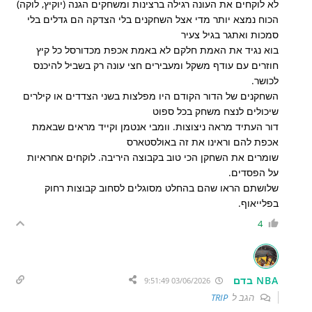
לא לוקחים את העונה רגילה ברצינות ומשחקים הגנה (יוקיץ, לוקה)
הכוח נמצא יותר מדי אצל השחקנים בלי הצדקה הם גדלים בלי
סמכות ואתגר בגיל צעיר
בוא נגיד את האמת חלקם לא באמת אכפת מכדורסל כל קיץ
חוזרים עם עודף משקל ומעבירים חצי עונה רק בשביל להיכנס
לכושר.
השחקנים של הדור הקודם היו מפלצות בשני הצדדים או קילרים
שיכולים לנצח משחק בכל ספוט
דור העתיד מראה ניצוצות. וומבי אנטמן וקייד מראים שבאמת
אכפת להם
וראינו את זה באולסטארס
שומרים את השחקן הכי טוב בקבוצה היריבה. לוקחים אחראיות
על הפסדים.
שלושתם הראו שהם בהחלט מסוגלים לסחוב קבוצות רחוק
בפלייאוף.
4
NBA בדם
03/06/2026 9:51:49
הגב ל
TRIP