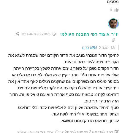
מסכים
0
יו"ר איגוד רפי ההבנה העולמי
03/06/2026 8:14:46
הגב ל
NBA בדם
להיפך הדור הנוכחי מנגב את הדור הקודם יפה שסגרת לשגא את
הקריירה צפה לעוד כמה טבעות.
הדור הקודם נשכן על סופר טימס אחרת לשקץ בקריירה הייתה
אולי אליפות אחת ב16 וזהו. יוקיץ שגא ואלה לא בנו או הלכו או
בסופר טימס הם משחקנים עם שחקנים רגילים לאף אחד אין את
וויד קיירי או דיוויס אצלו בקבוצה הם לקחו אליפויות עם צט.
דוראנט לקח 2 טבעות עם סטף אחרת הוא עם 0 אליפויות. הדור
הזה הרבה יותר טוב.
סטף היחיד שבאמת עליון זכה 2 אליפויות לבד ובלי דוראנט
ושחקן אחר במקומו אולי היה לוקח עוד.
לברון ודוראנט הרחק ממנו ומשגא
נערך לאחרונה 2 חודשים לפני על ידי יו"ר איגוד רפי ההבנה העולמי