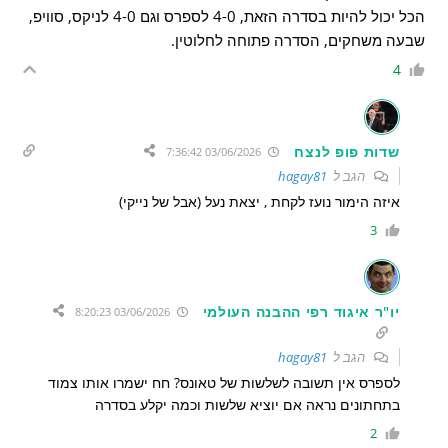
הכל יכול להיות בסדרה הזאת, 4-0 לספרס וגם 4-0 לניקס, סוויפ,
שבעה משחקים, הסדרה פתוחה לחלוטין.
4
שדות פופ לנצח
03/06/2026 7:36:42
הגב ל
hagay81
איזה הימור נועז לקחת , יצאת נעל (אבל של נייקי)
3
יו"ר איגוד רפי ההבנה העולמי
03/06/2026 8:20:23
הגב ל
hagay81
לספרס אין תשובה לשלשות של טאונס? חח ישמרו אותו צמוד
בתחתונים נראה אם יוציא שלשות וכמה יקלע בסדרה
2