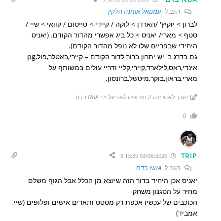
הגב ל
עמנואל אוחנה הלקין
לברון > יוקיץ' /הארדן > לוקה / קיידי > טייטום / קוואי > שיי /
סטף > מארי/ יאניס > כל ביג אפשרי מהדור הקודם. (יאניס
היחידי שבפריים שלו לא נופל מהדור הקודם).
גם בדרג ב' יש יתרון ברור לדור הקודם – קיירי,באטלר,פול,pg
אינדי,ראס,לילארד,קיירי,קליי ודריי עולים במשותף על
מארי,בראון,בוקר,מיטשל,ברונסון.
נערך לאחרונה 2 חודשים לפני על ידי NBA בדם
0
TRIP
03/06/2026 8:13:39
הגב ל
NBA בדם
יאניס אכן היחיד בדור הזה שיוצא מן הכלל אבל הגוף משלם
מחיר על הסגנון משחק
הכוכבים של עכשיו אכפת רק מסטט ותארים אישים ו
פלופים
(שיי,
אמביד)