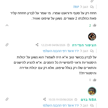
הגב ל
TRIP
חחח רק על סטף ודוראנט שמרו. מי שמר על לברון חחחח קליר
פאת כהלכתו 2 עשורים. נשען על שיפוט ואוויר.
2
הציפור הנדירה
04/06/2026 12:23:49
הגב ל
יו"ר איגוד רפי ההבנה העולמי
על לברון בכושר טוב א"א היה לשמור! הוא נשען על יכולות
היסטוריות וראוי לחמישיית כל הזמנים. א"א להגיע להישגים
והתארים שלו רק בגלל שיפוט, אלא רק עם יכולת אדירה
והיסטורית!!!
0
NBA בדם
03/06/2026 10:33:19
הגב ל
יו"ר איגוד רפי ההבנה העולמי