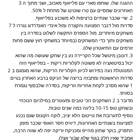
ההגנה שלו. שותפו מארי עם פלייאוף מאכזב, ושני מתוך ה 3
האחרונים שמסיים עם טרו שוטינג של מתחת ל 50%.
2. שיי שכבר שנתיים ברציפות לא משכנע בפלייאוף.
סדרות מול דנבר הפצועה והקצרה ומול אינדי האנדרדוג נגררו ל 7
משחקים מיותרים. מול הספרס התקשה לשלוט בסדרה בין
משחקים ותוך כדי המשחקים (במיוחד במשחקי חוץ ששם פחות
זורמים עם התיאטרון שלו).
3. דונובן מיטשל שכל הקריירה נע בין שחקן שעושה מה שהוא
יכול בסיטואציה לא פשוטה לקלוריות ריקות – בפלייאוף הזה
המטוטלת נעה בפירוש לכיוון הקלוריות הריקות, שהוא מגמגם ב 2
סדרות הראשונות ומתבזה בריצה של הניקס ברבע האחרון בגיים
1 שהוא מסרב לקחת אחריות וזריקות, בסדרה שלבסוף נגמרת
בסוויפ.
מדובר ב 2 השחקנים הכי טובים ומעוטרים במילניום הנוכחי
ובשחקן טופ 10-15 בליגה כמה שנים טובות.
נוסיף לתערובת את טייטום הלא יציב, לוקה הקונוס שגם נכנע
לפציעות בשנתיים האחרונות, דיוויס חסר האופי שכבר מזמן
התפרק, בוקר שחוץ מהייפ ומכניקת זריקה יפה לא שווה הרבה,
אמביד שאין חלק בגוף שלא שבור אצלו.