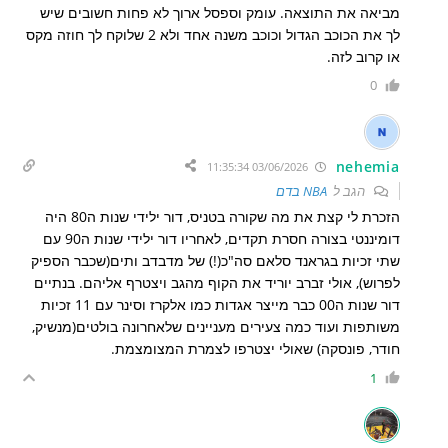
מביאה את התוצאה. עומק וספסל ארוך לא פחות חשובים שיש
לך את הכוכב הגדול וכוכב משנה אחד ולא 2 שלוקח לך חוזה מקס
או קרוב לזה.
0
nehemia
03/06/2026 11:35:34
הגב ל
NBA בדם
הזכרת לי קצת את מה שקורה בטניס, דור ילידי שנות ה80 היה
דומיננטי בצורה חסרת תקדים, לאחריו דור ילידי שנות ה90 עם
שתי זכיות בגראנד סלאם סה"כ(!) של מדבדב ותים(שכבר הספיק
לפרוש), אולי זברב יוריד את הקוף מהגב ויצטרף אליהם. בנתיים
דור שנות ה00 כבר מייצר אגדות כמו אלקרז וסינר עם 11 זכיות
משותפות ועוד כמה צעירים מעניינים שלאחרונה בולטים(מנשיק,
חודר, פונסקה) שאולי יצטרפו לצמרת המצומצמת.
1