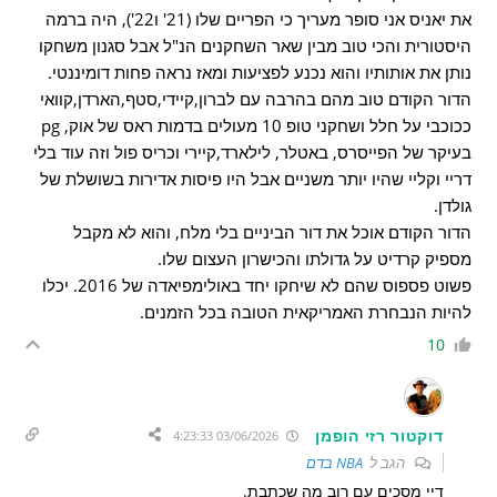
את יאניס אני סופר מעריך כי הפריים שלו (21' ו22'), היה ברמה
היסטורית והכי טוב מבין שאר השחקנים הנ"ל אבל סגנון משחקו
נותן את אותותיו והוא נכנע לפציעות ומאז נראה פחות דומיננטי.
הדור הקודם טוב מהם בהרבה עם לברון,קיידי,סטף,הארדן,קוואי
ככוכבי על חלל ושחקני טופ 10 מעולים בדמות ראס של אוק, pg
בעיקר של הפייסרס, באטלר, לילארד,קיירי וכריס פול וזה עוד בלי
דריי וקליי שהיו יותר משניים אבל היו פיסות אדירות בשושלת של
גולדן.
הדור הקודם אוכל את דור הביניים בלי מלח, והוא לא מקבל
מספיק קרדיט על גדולתו והכישרון העצום שלו.
פשוט פספוס שהם לא שיחקו יחד באולימפיאדה של 2016. יכלו
להיות הנבחרת האמריקאית הטובה בכל הזמנים.
10
דוקטור רזי הופמן
03/06/2026 4:23:33
הגב ל
NBA בדם
דיי מסכים עם רוב מה שכתבת.