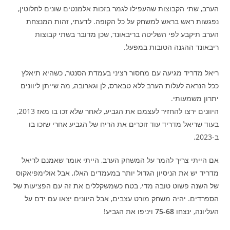
הערב, שתי הקבוצות שהעפילו לגמר בזכות אלמנטים שונים לחלוטין,
נפגשות ראש בראש למשחק על כל הקופה. לדעתי, זהות המנצחת
הערב תיקבע לפי השליטה בריבאונד, שכן מדובר בשתי קבוצות
ריבאונד ההגנה הטובות במפעל.
ריאל מדריד מגיעה עם מחסור רציני בעמדת הסנטר, כשהיא תיאלץ
ככל הנראה לעלות הערב ללא טבארס, לן וגארובה, מה שייתן ליוונים
יתרון משמעותי.
היוונים ירצו להחזיר לעצמם את הגביע, לאחר שלא זכו בו מאז 2013,
בעוד שריאל מדריד עוד זוכרים את הריח של הגביע אחרי שזכו בו
ב-2023.
אם הייתי צריך להמר על המשחק הערב, הייתי אומר שאמנם לריאל
מדריד יש את הניסיון הגדול יותר במעמדים האלו, אבל אולימפיאקוס
של השנה פשוט טובה מדי, בטח כשמשקללים את זה עם הפציעות של
הספרדים. יהיה משחק מורט עצבים, אבל היוונים יצאו עם ידם על
העליונה, ינצחו
75-68
ויניפו את הגביע!