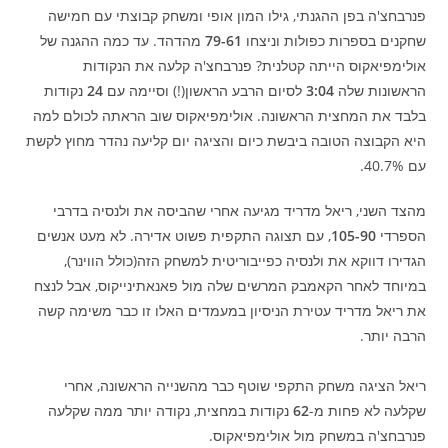
פנרבחצ'ה בפן ההגנתי, גילו המון אופי ומשחק קבוצתי עם חמישה
שחקנים בספרות כפולות וניצחו
79-61
מהדהד. עד כמה ההגנה של
אולימפיאקוס הייתה קטלנית? פנרבחצ'ה קלעה את הנקודות
הראשונות שלה
3:04
לסיום הרבע הראשון(!) וסיימה עם
24
נקודות
בלבד את המחצית הראשונה. אולימפיאקוס שוב הראתה לכולם למה
היא הקבוצה הטובה ביבשת כיום והציגה יום קליעה נהדר מחוץ לקשת
עם 40.7%.
מהצד השני, ריאל מדריד מגיעה אחרי שהביסה את ולנסיה בדרבי
הספרדי
105-90
, עם תצוגה התקפית פשוט אדירה. לא מעט אנשים
הגדירו דווקא את ולנסיה כפייבוריטית למשחק הזה(כולל הווינר),
במיוחד לאחר הקאמבק המרשים שלה מול פאנאתינייקוס, אבל לנצח
את ריאל מדריד עטירת הניסיון במעמדים האלו זו כבר משימה קשה
הרבה יותר.
ריאל הציגה משחק התקפי שוטף כבר מהשנייה הראשונה, אחרי
שקלעה לא פחות מ-
62
נקודות במחצית, נקודה יותר ממה שקלעה
פנרבחצ'ה במשחק מול אולימפיאקוס.