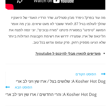
מה עוד בפרק? ניפרד מג'ון סטרלינג, שדר הרדיו האגדי של היאנקיז
שהלך לעולמו בגיל 87, לאחר ששבר לא מעט שיאים. נבין מה אומר
המושג "טיפינג" במסגרת פינתנו "מורה נבוכים", יוני ינסה לפצח את
הליינאפ של ארז, שמצידו ידרוש את רשימת הקבוצות הגדולות ביותר
שלא הגיעו מספיק רחוק. פרק עמוס וגדוש בכל טוב.
מעדיפים להאזין מבלי להיכנס ל-youtube?
לקרוא
הפוסט הקודם
מאמרים
A Kosher Hot Dog: שלושים בצל / ארז שץ ויוני לב ארי
נוספים
הפוסט הבא
A Kosher Hot Dog: והרי החדשים / ארז שץ ויוני לב ארי