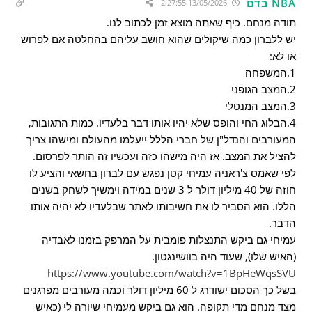
NBA בדם
13/05/2026 2:27:55
תודה מנחם. כיף שאתה מוצא זמן לכתוב לנו.
יש ללברון כמה שיקולים שהוא חושב עליהם בהחלטה אם לפרוש
או לא:
1.המשפחה
2.המצב הגופני
3.המצב המנטלי
4.הבלוג החי והופס שלא יהיו אותו דבר בלעדיו. כמות התגובות,
המעורבים והנדל"ן של חברי הללל ייעלמו מהעולם ומישהו צריך
להציל את המצב. אז היה מישהו כזה ועכשיו זה הותר לפרסום.
לפי שאמס צ'ראניה עמיחי קטן נפגש עם לברון בחשאי והציע לו
חוזה של 40 מיליון דולר ל 3 שנים במידה וימשיך לשחק בשנים
הללו. הוא הסביר לו את חשיבותו לאתר שבלעדיו לא יהיה אותו
הדבר.
עמיחי גם ביקש התנצלות פומבית על המרפק בזמנו לאבדיה
(האיש שלו), שעוד היה בוושינגטון.
https://www.youtube.com/watch?v=1BpHeWqsSVU
בשל כך הסכום ישודרג ל 60 מיליון דולר וכמה מעורבים מפרגנים
מצד מנחם מדי תקופה. הוא גם ביקש מעמיחי שיורה לי (כאיש