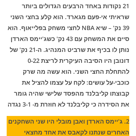
21 נקודות באחד הרבעים הגדולים ביותר
שראיתי אי-פעם מגארד. הוא קלע בחצי השני
39 נק' – שיא NBA לחצי משחק בפלייאוף. הוא
סיים את המשחק עם 43 נק' כשג'יימס הארדן
נותן לו בכיף את שרביט המנהיג. ה-21 נק' של
דונובן היו הסיבה העיקרית לריצת 0-22
להתחלת החצי השני.
הוא עשה מה שרק
כוכבי-על עושים: לקח על עצמו להציל את
קבוצתו קליבלנד מהפסד שלישי שהיה גומר
את הסידרה כי קליבלנד לא חוזרת מ- 3-1 נגדה
2. ג'יימס הארדן ואבן מובלי היו שני השחקנים
האחרים שנתנו לקאבס את אחד מחצאי