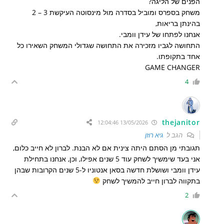
הפנים של הליגה?
משחק בספרס ומוביל בסדרה מול מינסוטה העיקשת 3 – 2
בהינתן בריאות,
אנחנו לפתחו של עידן וומבי.
התחושה לגביו מזכירה את התחושה שגדולי המשחק השאירו כל
אחד בתקופתו.
GAME CHANGER
4
thejanitor
13/05/2026 12:04:46
הגב ל
גיא רוזן
תגובתי מן הסתם היתה צינית אם לא הבנת. לברון לא חייב כלום,
אני בעד שימשיך לשחק עוד 5 שנים אפילו, וכן, אנחנו בתחילת
עידן וומבי ושושלת חדשה בסאן אנטוניו ל-5 שנים הקרובות שבהן
בתקווה לברון חייב להמשיך לשחק
2