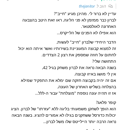
הגב ל
thejanitor
עדיין לא ברור לי. מהיכן מגיע "חייב"?
לברון כבר ממזמן לא פני הליגה, ראו זאת היטב בהצבעה
האחרונה לאולסטאר.
הוא אפילו לא הפנים של הלייקרס…
הדבר היחידי שלברון "חייב" לעשות,
זה למצוא קבוצה המעוניינת בשירותיו ואשר איתה הוא יכול
לחתום על חוזה שמספק את רצון 2 הצדדים.
התחושה שלי?
בשנה הבאה נראה את לברון משחק בגיל 42,
אין לי מושג באיזו קבוצה.
אם זה יהיה בקבוצה חזקה שם ימלא את התפקיד שמילא
בהצלחה בשליש האחרון של העונה,
אז זו תהיה עונה נוספת "מוצלחת" עבור ה-ללל…
קופר פלאג?
הוא הופך לשחקן משמעותי בליגה ללא "עזרתו" של לברון. הציג
יכולות כדורסל ששחקנים בגילו לא אמורים להציג. בשנה הבאה
נראה הרבה יותר היילייטס שלו משל לברון…