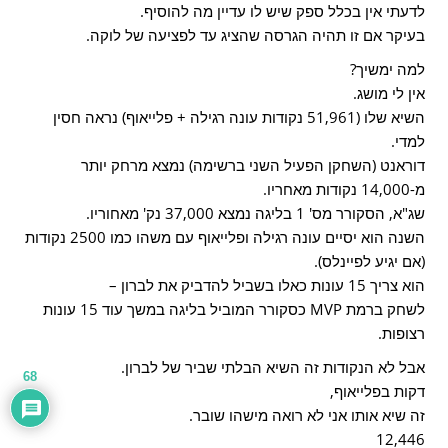
לדעתי אין בכלל ספק שיש לו עדיין מה להוסיף.
בעיקר אם זו תהיה הגרסה שהציג עד לפציעה של לוקה.
למה ימשיך?
אין לי מושג.
השיא שלו (51,961 נקודות עונה רגילה + פלייאוף) נראה חסין
למדי.
דוראנט (השחקן הפעיל השני ברשימה) נמצא מרחק יותר
מ-14,000 נקודות מאחריו.
שג"א, הסקורר מס' 1 בליגה נמצא 37,000 נק' מאחוריו.
השנה הוא יסיים עונה רגילה ופלייאוף עם משהו כמו 2500 נקודות
(אם יגיע לפיינלס).
הוא צריך 15 עונות כאלו בשביל להדביק את לברון –
לשחק ברמת MVP כסקורר המוביל בליגה במשך עוד 15 עונות
רצופות.
אבל לא הנקודות זה השיא הבלתי שביר של לברון.
68
דקות בפלייאוף,
זה שיא אותו אני לא רואה מישהו שובר.
12,446