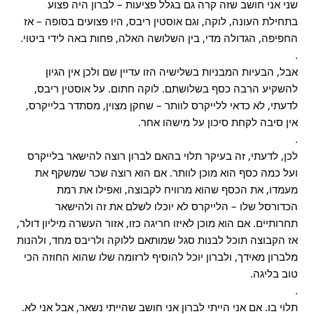
שני אני חושב שזה קרה גם בגלל פציעות – לברון היה פצוע
בתחילת העונה, לוקה, וגם אוסטין ריבס, היו פצועים בסופה – אז
החפיפה, הגדולה מדי, בין השלושה האלה, פחות באה לידי ביטוי.
.
אבל, הבעיות המבניות בשלישיה הזו עדיין שם ולכן אין הגיון
להשקיע הרבה כסף בשלושתם. לוקה חתום. על אוסטין ריבס,
לדעתי, לא כדאי ללייקרס לוותר – שחקן מצוין, מסתדר בלייקרס,
אין סיבה לקחת סיכון על מישהו אחר.
.
לכן, לדעתי, זה בעיקר תלוי בהאם לברון רוצה להישאר בלייקרס
ועל כמה כסף הוא מוכן לוותר. אם הוא רוצה שכר שמשקף את
מעמדו, את הכסף שהוא מרוויח לקבוצה, ואפילו את רמת
הכדורסל שלו – הלייקרס לא יוכלו לשלם את זה ולהישאר
תחרותיים. אם הוא מוכן לאיזו חריגה כזו, אזור העשרה מיליון דולר,
אז הקבוצה תוכל לבנות סגל שמותאם ללוקה ולריבס מחד, ולהנות
מלברון מאידך, ולברון יוכל להוסיף לרזומה שלו שהוא החוזה הכי
טוב בליגה.
.
תלוי בו. אם אני הייתי לברון אני חושב שהייתי נשאר, אבל אני לא.