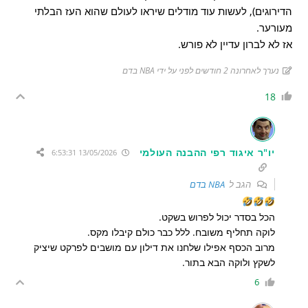
הדירוגים), לעשות עוד מודלים שיראו לעולם שהוא העז הבלתי
מעורער.
אז לא לברון עדיין לא פורש.
נערך לאחרונה 2 חודשים לפני על ידי NBA בדם
18
יו"ר איגוד רפי ההבנה העולמי
13/05/2026 6:53:31
הגב ל
NBA בדם
הכל בסדר יכול לפרוש בשקט.
לוקה תחליף משובח. ללל כבר כולם קיבלו מקס.
מרוב הכסף אפילו שלחנו את דילון עם מושבים לפרקט שיציק
לשקץ ולוקה הבא בתור.
6