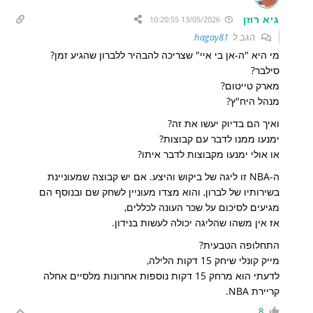
גיא רוזן
13/05/2026 10:20:55
הגב ל
hagay81
מי היא "ה-
אן בי איי" שצריכה להבהיר ללברון שהגיע זמן?
סילבר?
מארק טייטום?
מנהל היח"ץ?
ואיך הם בדיוק יעשו את זה?
ימנעו ממנו לדבר עם קבוצות?
או אולי ימנעו מקבוצות לדבר איתו?
ה-NBA זו ליגה של ביקוש והיצע. אם יש קבוצה שמעוניינת
בשירותיו של לברון, והוא מצדו מעוניין לשחק שם ובנוסף הם
מגיעים לסיכום על שכר העונה לכללים,
אז אין משהו שהליגה יכולה לעשות בנידון.
התחלופה הטבעית?
מייק קונלי שיחק 15 דקות הלילה,
לדעתי הוא מרחק 15 דקות נוספות אחרונות מלסיים אחלה
קריירת NBA.
8