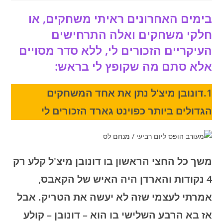
בימים האחרונים ראיתי משחקים, או
חלקי משחקים ואלה התרחישים
העיקריים הזכורים לי, ללא סדר מסויים
אלא סתם מה שקופץ לי בראש:
1.דונובן מיצ'ל נתן את אחד המשחקים
הגדולים ביותר כפוינט גארד הזכורים לי
משך כל החצי הראשון בו דונובן מיצ'ל קלע רק
4 נקודות והארדן היה האיש של הקאבס,
אמרתי לעצמי שזה לא יעשה את הטריק. אבל
אז בא הרבע השלישי בו הוא – דונובן – קולע