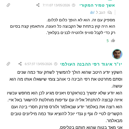
אשך טמיר המקורי
13/05/2026 7:11:07
הגב ל
ibl
מספיק עם זה. הוא לא הופך כלום לכלום.
הוא היה קוץ בתחת של הקבוצה כל העונה, והתאמץ קצת בסיום
רק כדי לקבל סוויפ ולהטיח לבנים בקלאץ'.
5
יו"ר איגוד רפי ההבנה העולמי
13/05/2026 6:57:37
השקץ יודע היטב שהוא הולך להמשיך לשחק עוד כמה שנים
וסתם מחרטט את רפי הבינה כי אוהב צומי שישאלו אותו מה הוא
עושה.
הוא יודע שלא ימשיך בטראקרס ויאניס מגיע לכן הוא מחפש עכשיו
איזה קבוצה להתנחל אליה עם עדיפות מוחלטת להישאר באל איי.
הוא רוצה את באלמר יודע שבאלמר ולורס פרנק חסרי בינה ועם
הקשרים לטיי לו וגף ון גנדי יוכל להוציא עוד כמה מיליונים טובים
מבאלמר.
אני מאד בטוח שהוא חותם בקליפס.