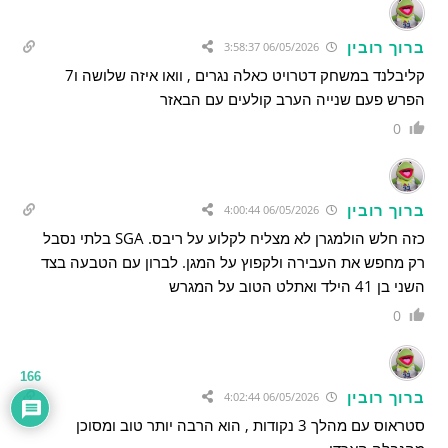
ברוך רובין
06/05/2026 3:58:37
קליבלנד במשחק דטרויט כאלה נגרים , וואו איזה שלושה ו7
הפרש פעם שנייה הערב קולעים עם הבאזר
0
ברוך רובין
06/05/2026 4:00:44
כזה חלש הולמגרן לא מצליח לקלוע על ריבס. SGA בלתי נסבל
רק מחפש את העבירה ולקפוץ על המגן. לברון עם הטבעה בצד
השני בן 41 הילד ואתלט הטוב על המגרש
0
166
ברוך רובין
06/05/2026 4:02:44
סטראוס עם מהלך 3 נקודות , הוא הרבה יותר טוב ומסוכן