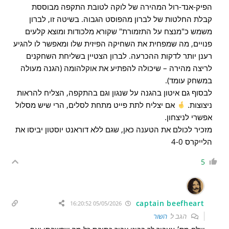
הפיק-אנד-רול המהירה של לוקה לטובת התקפה מבוססת
קבלת החלטות של לברון מהפוסט הגבוה. בשיטה זו, לברון
משמש כ"מנצח על התזמורת" שקורא מלכודות ומוצא קלעים
פנויים, מה שמפחית את השחיקה הפיזית שלו ומאפשר לו להגיע
רענן יותר לדקות ההכרעה. לברון הצטיין בשליחת השחקנים
לריצה מהירה – שיכולה להפתיע את אוקלהומה (הגנה מעולה
במשחק עומד).
לבסוף גם איטון בהגנה על שנגון וגם בהתקפה, הצליח להראות
ניצוצות.
אם יצליח לתת פייט מתחת לסלים, הרי שיש מסלול
אפשרי לניצחון.
מזכיר לכולם את הטענה כאן, שגם ללא דוראנט יוסטון יביסו את
הלייקרס 4-0
5
captain beefheart
05/05/2026 16:20:52
הגב ל
השור