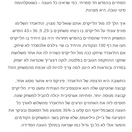
הסתיים בהפרש חד ספרתי. כפי שראינו כל העונה – כשאוקלהומה
סיטי טובה, היא מצוינת.
איך הלך לה מול הלייקרס, אתם שואלים? מצוין. הת'אנדר השלימו
סוויפ עונתי על הלייקרס, בו ניצחו משחקים ב-29, 9, 36 ו-43 הפרש.
המשחק היחיד שהסתיים בהפרש תחרותי היה גם היחיד בו הלייקרס
חצו את רף 100 הנקודות, והיחיד בו שיי גילג'ס אלכסנדר לא שיחק.
אם הת'אנדר שיחקו ככה מול הלייקרס כשהיה לה את אחד משלושת
שחקני ההתקפה הטובים בפלנטה, לוקה דונצ'יץ' שכנראה לא ישחק
בסדרה ובוודאות לא היום, למה צריך להיות לנו אכפת מהמשחק הזה?
התשובה היא הרצפה של הת'אנדר. פיניקס היא אתגר מסוג אחד,
קבוצה שהטיקט שלה הוא אינטנסיביות הגנתית ומעט סייז. הלייקרס
קבוצה מנוסה יותר, ופתיחה אגרסיבית יכולה להוביל למשחק שונה.
תוסיפו לזה את האחוזים הרעים של הת'אנדר מהשלוש לאורך כל
העונה (כשבפלייאוף הם קלעו ב-36% ממוצע מול הסאנס) ובעיקר את
הפציעה של ג'יילן וויליאמס, שלא שיחק בשני המשחקים הקודמים,
והפער אולי לא כל כך גדול כמו שנראה במהלך העונה הסדירה.