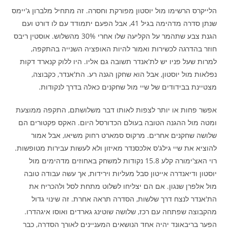
הלייקרס הרשימו מול יוסטון מפורקת וחסרה. זה מתחיל מלברון ג'יימס
שנתן סדרה מדהימה בגיל 41, אבל הפעם יתמודד עם לו דורט ועם
הגנת צבע שתהמר על הקליעה שלו אחרי 30% מהשלוש. אוסטין ריבס
חוזר בהדרגה לכשירות ואמור להיות האופציה השנייה בהתקפה,
למרות שעל פניו יש לת'אנדר תשובה גם אליו. היו ללוק קנארד דקות
נפלאות מול יוסטון, אבל הוא שחקן הגנה רע. הת'אנדר, כקבוצה,
מצטיינת בבידודים של שיי מול שחקנים כאלה בדרך לנקודות.
אפשר פחות או יותר לצפות לאותו דבר משלושתם, התקפה ממוצעת
ומטה מול ההגנה הטובה בעולם הכדורסל היום. האקס פקטורים הם
שלושה שחקנים אחרים. מרקוס סמארט רחוק משיאו, אבל אמור
להוציא את שיי גילג'ס אלכסנדר מאיזון ולא לעשות עבירות מטופשות.
רוי האצ'ימורה קלע 15.8 נקודות למשחק באחוזים מדהימים מול
יוסטון ודיאנדרה אייטון סבל מעליות וירידות, אך עשה עבודה טובה
מול אלפרן שנגון. אם הם יצליחו לשלוט מתחת לסל ולהכריח את
הת'אנדר לנצח דרך שלשות, הסדרה תראה אחרת. זה שינוי גדול
מהקבוצה שפתחה עם רכז, שלושה שוטינג גארדים ואוסו איגהדרו.
הפער בריבאונד יהיה אחד הנושאים המעניינים לאורך הסדרה, כבר