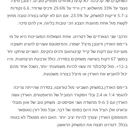
השחקנים של קליבלנד לא קלעו באחוזים מספיק טובים. דונובן מיצ'ל
נעצר על 33% מהשלוש, דין ווייד על 29.6% ודניס שרודר, 6.6 נקודות
ב-5.7 זריקות למשחק, על 23.5%. אם הם לא יקלעו בצורה טובה מחוץ
לקשת מול אחת מהגנות הצבע הכי טובות בליגה, אין להם סיכוי.
הרכבי שני הגארדים של דטרויט. אחת השאלות המעניינות היא על מי
ג'יימס הארדן ודונובן מיצ'ל ישמרו, והפיסטונס עשויים להציע תשובה
מעניינת עם דקות של קייד קנינגהאם ודניס ג'נקינס. השניים שיחקו יחד
במשך 67 דקות בשישה משחקים בסדרה, כולל ארבעת הניצחונות, והיו
ב-12+. מול קליבלנד זה עשוי להיות משמעותי יותר, כשכל אחד מהם
יכול להעניש את הארדן או מיצ'ל בצורה משכנעת.
ג'יימס הארדן.במשחק השביעי מול טורונטו, בסדרה שהייתה צריכה
להגמר 1:4 או 2:4 ובלי הסקורר המוביל של הראפטורס, הארדן עשה
הארדן עם 3 מ-9 מהשדה ושני אסיסטים. משחק טוב של אוון מובלי
וג'ארט אלן הציל את היום בסופו של דבר, אבל מול דורן (ואוסאר
תומפסון) הארדן יצטרך להיות יציב יותר. האם הוא מסוגל? לא בטוח
בכלל. דטרויט תנצח את המשחק הראשון.