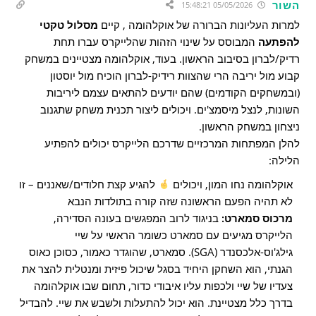
השור
05/05/2026 15:48:21
למרות העליונות הברורה של אוקלהומה , קיים
מסלול טקטי
להפתעה
המבוסס על שינוי הזהות שהלייקרס עברו תחת
רדיק/לברון בסיבוב הראשון. בעוד, אוקלהומה מצטיינים במשחק
קבוע מול יריבה הרי שהצוות רידיק-לברון הוכיח מול יוסטון
(ובמשחקים הקודמים) שהם יודעים להתאים עצמם ליריבות
השונות, לנצל מיסמצ'ים. ויכולים ליצור תכנית משחק שתגנוב
ניצחון במשחק הראשון.
להלן המפתחות המרכזיים שדרכם הלייקרס יכולים להפתיע
הלילה:
אוקלהומה נחו המון, ויכולים
להגיע קצת חלודים/שאננים – זו
לא תהיה הפעם הראשונה שזה קורה בתולדות הנבא
מרכוס סמארט:
בניגוד לרוב המפגשים בעונה הסדירה,
הלייקרס מגיעים עם סמארט כשומר הראשי על שיי
גילג'וס-אלכסנדר (SGA). סמארט, שהוגדר כאמור, כסוכן כאוס
הגנתי, הוא השחקן היחיד בסגל שיכול פיזית ומנטלית להצר את
צעדיו של שיי ולכפות עליו איבודי כדור, תחום שבו אוקלהומה
בדרך כלל מצטיינת. הוא יכול להתעלות ולשבש את שיי. להבדיל