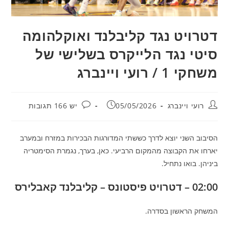
דטרויט נגד קליבלנד ואוקלהומה
סיטי נגד הלייקרס בשלישי של
משחקי 1 / רועי ויינברג
מחבר:
פורסם:
תגובות:
רועי ויינברג
05/05/2026
יש 166 תגובות
הסיבוב השני יוצא לדרך כששתי המדורגות הבכירות במזרח ובמערב
יארחו את הקבוצה מהמקום הרביעי. כאן, בערך, נגמרת הסימטריה
ביניהן. בואו נתחיל.
02:00 – דטרויט פיסטונס – קליבלנד קאבלירס
המשחק הראשון בסדרה.