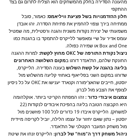
מהעונה הסדירה בחלק מהמשחקים הוא הצליח לתרום גם בצד
ההתקפי
חלון ההזדמנויות בשל פציעת וויליאמס:
כאמור, סובל
ממתיחה בירך וצפוי להחמיץ את פתיחת הסדרה. זהו אובדן
משמעותי של יצירת נקודות משנית והגנה ורסטילית, מה שמטיל
עומס אדיר על שיי ומאפשר ללייקרס להתמקד בו בהגנות כמו
Box and One או שמירה כפולה.
ניצול נקודת התורפה של OKC מחוץ לקשת:
למרות ההגנה
החונקת שלהם, הת'אנדר דורגו ב
מקום השלושה האחרונים
בליגה בהגנה על קשת השלוש
בעונה הסדירה. הלייקרס,
שדורגו במקום השני בפלייאוף באחוזי קליעה מהשלוש מול
יוסטון, חייבים שהאצ'ימורה וקנארד יענישו את OKC על כל ניסיון
לצופף את הצבע מול לברון.
צמצום איבודי כדור :
זהו המפתח הקריטי ביותר. אוקלהומה
היא הקבוצה הטובה בליגה בהפיכת איבודים לנקודות (22
למשחק). הלייקרס איבדו 19 כדורים לכל 100 פוזשנים מול
יוסטון – נתון שאם יחזור על עצמו הלילה, יוביל לקריסה מיידית
מול משחק המעבר הקטלני של הת'אנדר.
ניהול משחק דרך ה"מוח" של לברון:
הלייקרס זנחו את שיטת