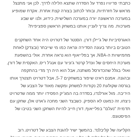
כתבתי פריוויו נפרד על הסדרה שתצא הלילה לדרך. לכן אני מתנצל
מראש על חזרתיות, ובוחר לכתוב בצורה קצת אחרת. אקדח שמופיע
במערכה הראשונה יורה במערכה השלישית, כידוע, ולנו יש שבע
מערכות. מה צריך לעניין אותנו במשחק הראשון ספציפית?
האגרסיביות של ג'יילן דורן. הסנטר של דטרויט היה אחד השחקנים
הטובים ביותר בעונה הסדירה ונראה כמו מי שייבחר (ובצדק) לאחת
מחמישיות ה-NBA, אך בפלייאוף הוא נראה אחרת. אולי בהשפעת
מערכת היחסים של וונדל קרטר ג'וניור עם אנג'ל ריס, האקסית של דורן,
ואולי בגלל שהכדורסל משתנה, אבל הוא היה רך מדי בהתקפה
ובהגנה. אמנם ראינו שיפור במשחקים 5-7, אבל דטרויט תצטרך אותו
בגרסה שקולעת 20 נקודות למשחק ומקשה מאוד על הצבע של
היריבה. מול אורלנדו, בסדרה בה המג'יק הפסידו יותר ממה שדטרויט
ניצחו, זה כמעט לא הספיק. כשבצד השני מחכה ג'ארט אלן, שחקן עם
תדמית "נעלם" בפלייאוף, דורן חייב להיות השחקן השני בטיבו של
הפיסטונס.
הקליעה של קליבלנד. בהמשך ישיר להגנת הצבע של דטרויט, רוב