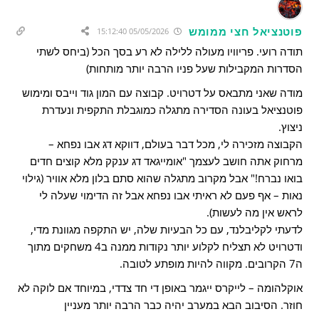
פוטנציאל חצי ממומש
05/05/2026 15:12:40
תודה רועי. פריוויו מעולה ללילה לא רע בסך הכל (ביחס לשתי
הסדרות המקבילות שעל פניו הרבה יותר מותחות)
מודה שאני מתבאס על דטרויט. קבוצה עם המון גוד וייבס ומימוש
פוטנציאל בעונה הסדירה מתגלה כמוגבלת התקפית ונעדרת
ניצוץ.
הקבוצה מזכירה לי, מכל דבר בעולם, דווקא דג אבו נפחא –
מרחוק אתה חושב לעצמך "אומייגאד דג ענקק מלא קוצים חדים
בואו נברח!" אבל מקרוב מתגלה שהוא סתם בלון מלא אוויר (גילוי
נאות – אף פעם לא ראיתי אבו נפחא אבל זה הדימוי שעלה לי
לראש אין מה לעשות).
לדעתי לקליבלנד, עם כל הבעיות שלה, יש התקפה מגוונת מדי,
ודטרויט לא תצליח לקלוע יותר נקודות ממנה ב4 משחקים מתוך
ה7 הקרובים. מקווה להיות מופתע לטובה.
אוקלהומה – לייקרס ייגמר באופן די חד צדדי, במיוחד אם לוקה לא
חוזר. הסיבוב הבא במערב יהיה כבר הרבה יותר מעניין