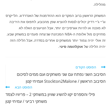
מהלילה.
המשחק הראשון ברוב המקרים הוא ההזדמנות של האנדרדוג. הלייקרס
וג'יי ג'יי רדיק יכולים לנסות להוציא שפן מהכובע, לתפוס את היריבה
לא מוכנה או להיות אגרסיביים יותר, אבל הטיעונים האלה לא
מחזיקים מול אלופת ה-NBA המכהנת שניצחה פעמיים במשחק שבע.
זה אולי יהיה צמוד יותר ממשחקים אחרים בסדרה, אבל הלילה הזה
יהיה הלילה של
אוקלהומה סיטי.
לקרוא
הפוסט הקודם
מאמרים
הסיבוב השני נפתח עם שני משחקים ועם ממים לסיכום
נוספים
הסיבוב הראשון / Stockton2Malone ועמיחי קטן
הפוסט הבא
פילי והספרס יקוו להשיג שוויון במשחקי 2 – פריוויו לצמד
משחקי רביעי / עמיחי קטן