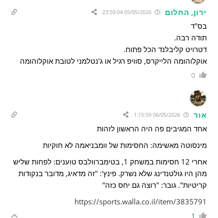
ירון, החלום
05/05/2026 23:59:04
בס"ד
תודה רבה.
דטרויט קליבלנד הכל פתוח.
אוקלוהומה הלייקרס, סוויפ רגיל או ג'נטלמני לטובת אוקלוהומה
0
אור
06/05/2026 1:15:59
אחד המגיבים פה היה הראשון לזהות
מינסוטה מאשימה: החסימות של וומבניאמה לא חוקיות
אחרי 12 חסימות במשחק 1, בטימברוולבס טוענים: לפחות שליש
מהן היו גולטנדינג שלא נשרק. פינץ': "זה מדאיג, מדובר בנקודות
קריטיות". גובר: "רוצה גם יחס כזה"
https://sports.walla.co.il/item/3835791
1