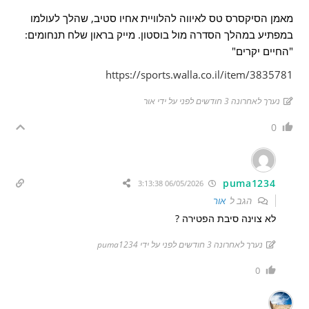
מאמן הסיקסרס טס לאיווה להלוויית אחיו סטיב, שהלך לעולמו
במפתיע במהלך הסדרה מול בוסטון. מייק בראון שלח תנחומים:
"החיים יקרים"
https://sports.walla.co.il/item/3835781
נערך לאחרונה 3 חודשים לפני על ידי אור
0
puma1234
06/05/2026 3:13:38
הגב ל
אור
לא צוינה סיבת הפטירה ?
נערך לאחרונה 3 חודשים לפני על ידי puma1234
0