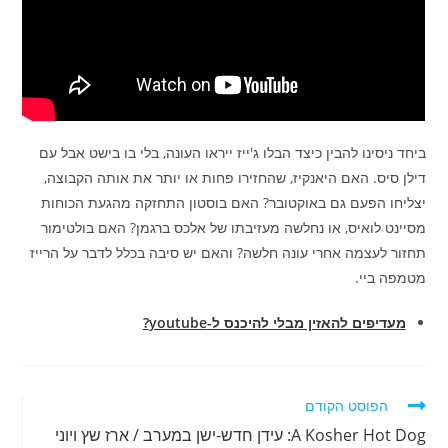
ביחד ניסינו להבין כיצד הבלו ג'ייז ייראו העונה, בלי בו בישט אבל עם
דילן סיס. האם היאנקיז, שהחזירו פחות או יותר את אותה הקבוצה,
יצליחו הפעם גם באוקטובר? האם בוסטון התחזקה מהגעת הכוחות
מסיינט לואיס, או נחלשה מעזיבתו של אלכס ברגמן? האם בולטימור
תחזור לעצמה אחרי עונה חלשה? והאם יש סיבה בכלל לדבר על הרייז
מטמפה ביי.
מעדיפים להאזין מבלי להיכנס ל-youtube?
לקרוא
הפוסט הקודם
מאמרים
A Kosher Hot Dog: עידן חדש-ישן במערב / ארז שץ ויוני
נוספים