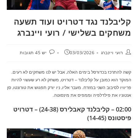
קליבלנד נגד דטרויט ועוד תשעה
משחקים בשלישי / רועי ויינברג
מחבר:
פורסם:
תגובות:
רועי ויינברג
03/03/2026
יש 45 תגובות
קשה להתרכז בכדורסל בימים האלה, אבל יש לנו משחקים לא רעים.
המוקד הוא כמובן על קליבלנד – דטרויט, משחק לא רע שעשוי להיות
פריוויו לסיבוב השני במזרח. מעבר אליו, ניו יורק תפגוש את טורונטו, סן
אנטוניו את פילדלפיה וממפיס את מינסוטה.
02:00 – קליבלנד קאבלירס (24-38) – דטרויט
פיסטונס (14-45)