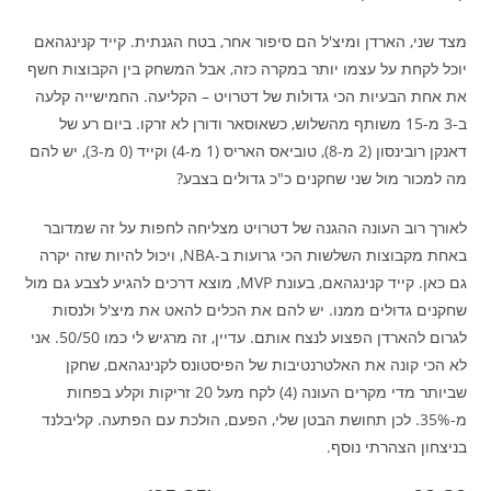
מצד שני, הארדן ומיצ'ל הם סיפור אחר, בטח הגנתית. קייד קנינגהאם
יוכל לקחת על עצמו יותר במקרה כזה, אבל המשחק בין הקבוצות חשף
את אחת הבעיות הכי גדולות של דטרויט – הקליעה. החמישייה קלעה
ב-3 מ-15 משותף מהשלוש, כשאוסאר ודורן לא זרקו. ביום רע של
דאנקן רובינסון (2 מ-8), טוביאס האריס (1 מ-4) וקייד (0 מ-3), יש להם
מה למכור מול שני שחקנים כ"כ גדולים בצבע?
לאורך רוב העונה ההגנה של דטרויט מצליחה לחפות על זה שמדובר
באחת מקבוצות השלשות הכי גרועות ב-NBA, ויכול להיות שזה יקרה
גם כאן. קייד קנינגהאם, בעונת MVP, מוצא דרכים להגיע לצבע גם מול
שחקנים גדולים ממנו. יש להם את הכלים להאט את מיצ'ל ולנסות
לגרום להארדן הפצוע לנצח אותם. עדיין, זה מרגיש לי כמו 50/50. אני
לא הכי קונה את האלטרנטיבות של הפיסטונס לקנינגהאם, שחקן
שביותר מדי מקרים העונה (4) לקח מעל 20 זריקות וקלע בפחות
מ-35%. לכן תחושת הבטן שלי, הפעם, הולכת עם הפתעה. קליבלנד
בניצחון הצהרתי נוסף.