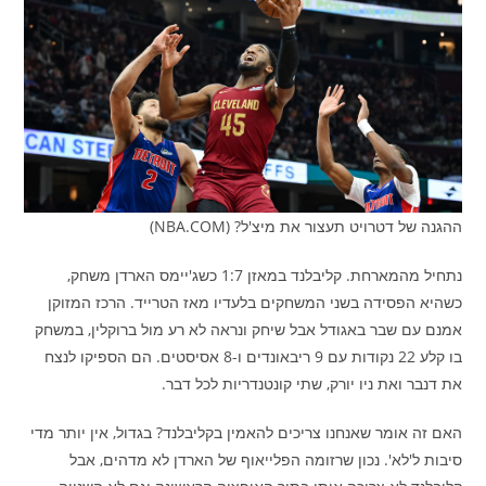
ההגנה של דטרויט תעצור את מיצ'ל? (NBA.COM)
נתחיל מהמארחת. קליבלנד במאזן 1:7 כשג'יימס הארדן משחק,
כשהיא הפסידה בשני המשחקים בלעדיו מאז הטרייד. הרכז המזוקן
אמנם עם שבר באגודל אבל שיחק ונראה לא רע מול ברוקלין, במשחק
בו קלע 22 נקודות עם 9 ריבאונדים ו-8 אסיסטים. הם הספיקו לנצח
את דנבר ואת ניו יורק, שתי קונטנדריות לכל דבר.
האם זה אומר שאנחנו צריכים להאמין בקליבלנד? בגדול, אין יותר מדי
סיבות ל'לא'. נכון שרזומה הפלייאוף של הארדן לא מדהים, אבל