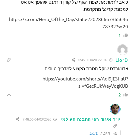
כואב לראות את שפת הגוף של קווין דוראנט שהופך אט אט
למכונת קרינג' מתקדמת.
https://x.com/Hero_OfThe_Day/status/20286667365646
78732?s=20
1
LiorD
04/03/2026 0:45:50
אדווארדס שוקל הסבת מקצוע למדריך טיולים
https://youtube.com/shorts/Aol9jE3l-aU?
si=fGecRUkWeyVdgKUB
2
יו"ר איגוד רפי ההבנה העולמי
04/03/2026 7:48:56
הגב ל
LiorD