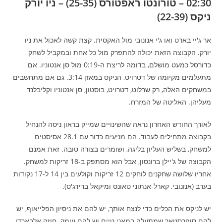
02:30 – טורונטו ראפטורס (25-35) – ניו יורק
ניקס (22-39)
אר ג'יי בארט ואו ג'י אנונובי מול האקסית. קצת קשה לאכול את ניו
יורק. הקבוצה הזאת יכולה להתפרק מול כל אחת ובמקביל לשחק
כדורסל כמעט מושלם, בדומה לריצת ה-0:19 מול סן אנטוניו. אם
מתעלמים מקיומה של דטרויט, הניקס במאזן 3:14. גם אם מתחשבים
במשחקים האלה, רק שרלוט, דטרויט, בוסטון, סן אנטוניו וקליבלנד
מעליהן. האליטה של המזרח.
לאורך החודש האחרון נראה שהשינויים שמייק בראון ניסה להנחיל
בקבוצה מתחילים לעבוד. הם מניעים כדור עם 28.1 אסיסטים
למשחק, בשליש העליון בליגה, ושומרים בצורה טובה. זאת אמנם
הקבוצה של ג'יילן ברונסון, אבל הוא מסתפק ב-18 זריקות למשחק.
אחריו שלושה שחקנים לוחקים 12 זריקות וקולעים בין 14 ל-17 נקודות
בערב (אנונובי, קארל-אנתוני טאונס ומיקאל ברידג'ס).
יש לניקס את הכלים כדי לנצח אותך, יש להם את ניסיון הפלייאוף, יש
להם סופרסטאר שמתעלה במאני טיים וש להם עומק. חוזה אלבארדו