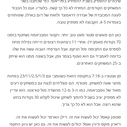
שיכולים להספיק בשביל להפתיע בפלייאוף. כפי שכתבנו בשני
המשחקים הקודמים, המזרח לא כל כך קשה. בלעדיו, ועם כל הכבוד
לעונה המכובדת של אנדרה דראמונד ולזאת של דום בארלו, שפותחים
בעמדות 4-5, הקבוצה לא מספיק טובה.
כאן הם פוגשים סנטר מעט טוב יותר, ויקטור וומבניאמה (שחטף בזמנו
70 נקודות מאמביד). אחרי 11 ניצחונות רצופים הייתה נפילת מתח
לספרס עם התבוסה מול הניקס, אבל הצרפתי הגבוה עשה את שלו.
בדומה לאמביד גם הוא נעטף בצמר גפן, אבל בשונה ממנו הוא שיחק
ב-25 המשחקים האחרונים.
סן אנטוניו ב-7:18 בתקופה הזאת כשוומבי עם 23/11/2.5/1/3 בפחות
מחצי שעה למשחק. מטורף. הם מצליחים לנצח גם במשחקים רעים
מאוד של וומבניאמה, כמו ה-3 מ-12 מהשדה מול טורונטו. הוא עדיין
לא מספיק יציב בשביל להפוך לשחקן שיכול לקלוע 30 נקודות ברגע
שהוא רוצה, אבל הוא לא כל כך צריך.
סטפון קאסל יכול לעשות את זה. דילן הארפר יכול לעשות את זה.
ד'ארון פוקס ודווין ואסל יכולים לעשות את זה. גם כאן יש גיוון התקפי