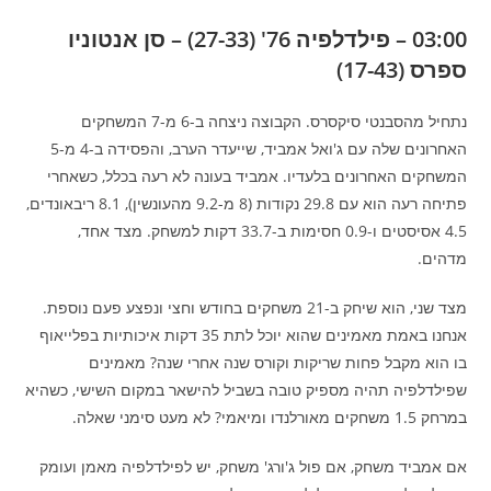
03:00 – פילדלפיה 76' (27-33) – סן אנטוניו
ספרס (17-43)
נתחיל מהסבנטי סיקסרס. הקבוצה ניצחה ב-6 מ-7 המשחקים
האחרונים שלה עם ג'ואל אמביד, שייעדר הערב, והפסידה ב-4 מ-5
המשחקים האחרונים בלעדיו. אמביד בעונה לא רעה בכלל, כשאחרי
פתיחה רעה הוא עם 29.8 נקודות (8 מ-9.2 מהעונשין), 8.1 ריבאונדים,
4.5 אסיסטים ו-0.9 חסימות ב-33.7 דקות למשחק. מצד אחד,
מדהים.
מצד שני, הוא שיחק ב-21 משחקים בחודש וחצי ונפצע פעם נוספת.
אנחנו באמת מאמינים שהוא יוכל לתת 35 דקות איכותיות בפלייאוף
בו הוא מקבל פחות שריקות וקורס שנה אחרי שנה? מאמינים
שפילדלפיה תהיה מספיק טובה בשביל להישאר במקום השישי, כשהיא
במרחק 1.5 משחקים מאורלנדו ומיאמי? לא מעט סימני שאלה.
אם אמביד משחק, אם פול ג'ורג' משחק, יש לפילדלפיה מאמן ועומק