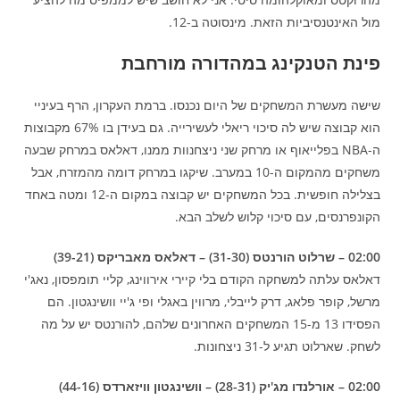
מול האינטנסיביות הזאת. מינסוטה ב-12.
פינת הטנקינג במהדורה מורחבת
שישה מעשרת המשחקים של היום נכנסו. ברמת העקרון, הרף בעיניי
הוא קבוצה שיש לה סיכוי ריאלי לעשירייה. גם בעידן בו 67% מקבוצות
ה-NBA בפלייאוף או מרחק שני ניצחנוות ממנו, דאלאס במרחק שבעה
משחקים מהמקום ה-10 במערב. שיקגו במרחק דומה מהמזרח, אבל
בצלילה חופשית. בכל המשחקים יש קבוצה במקום ה-12 ומטה באחד
הקונפרנסים, עם סיכוי קלוש לשלב הבא.
02:00 – שרלוט הורנטס (31-30) – דאלאס מאבריקס (39-21)
דאלאס עלתה למשחקה הקודם בלי קיירי אירווינג, קליי תומפסון, נאג'י
מרשל, קופר פלאג, דרק לייבלי, מרווין באגלי ופי ג'יי וושינגטון. הם
הפסידו 13 מ-15 המשחקים האחרונים שלהם, להורנטס יש על מה
לשחק. שארלוט תגיע ל-31 ניצחונות.
02:00 – אורלנדו מג'יק (28-31) – וושינגטון וויזארדס (44-16)