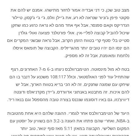
מצב טוב שכן, כי דני אבדיה אמור לחזור מתישהו. אמנם יש להם את
סקוטי פיפן ג'וניור שנראה לא רע, את ג'יילן וולס, ג'י ג'י ג'קסון, טיילור
הנדריקס וקאם ספנסר, אבל אף אחד מהם לא נראה כרגע כמו שחקן
שיכול להוביל קבוצה לפליי-אין. אולי פורטלנד פצועה ואולי גולדן
סטייט בלי סטף קרי בטווח הזמן הקרוב, אבל נראה שבשני המקרים אם
הם ינסו הם יהיו טובים יותר מהגריזליס. הקבוצה של תומאס איסלו
נלחמת ומאומנת, אבל זה לא מספיק.
בטח לא מול מינסוטה. הטימברוולבס ניצחו ב-6 מ-7 האחרונים, רצף
שהתחיל עוד לפני האולסטאר, וכולל 108:117 משכנע על דנבר בו הם
שיחקו עם שמונה שחנקים. זה לא הכי בריא בטווח הארוך, אבל יש
להם איכות. זה מתבטא באנתוני אדוורדס, ג'יידן מקדניאלס ודונטה
דיוויצ'נזו, גם באיו דוסונמו שנכנס בצורה טובה מהספסל וגם בנאז ריד.
היעד של הטימברוולבס אחר לגמרי. ההגנה שלהם היא אחת מהטובות
ב-NBA, ואחרי שהם פתחו את העונה ב-3:2 הם בשוויון על יוסטון עם
המקום השלישי. הקבוצה במאזן 5:11 מאז סוף ינואר, טוב יותר
מהרוקטס ומאוקלהומה סיטי. אני לא חושב שיש לממפיס מה להציע