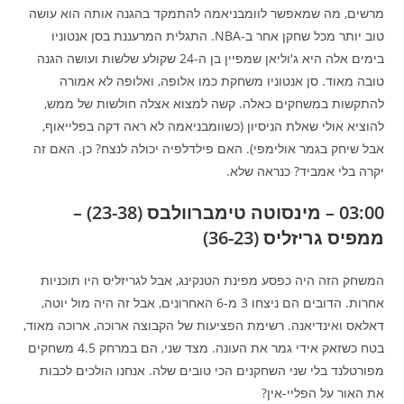
מרשים, מה שמאפשר לוומבניאמה להתמקד בהגנה אותה הוא עושה
טוב יותר מכל שחקן אחר ב-NBA. התגלית המרעננת בסן אנטוניו
בימים אלה היא ג'וליאן שמפיין בן ה-24 שקולע שלשות ועושה הגנה
טובה מאוד. סן אנטוניו משחקת כמו אלופה, ואלופה לא אמורה
להתקשות במשחקים כאלה. קשה למצוא אצלה חולשות של ממש,
להוציא אולי שאלת הניסיון (כשוומבניאמה לא ראה דקה בפלייאוף,
אבל שיחק בגמר אולימפי). האם פילדלפיה יכולה לנצח? כן. האם זה
יקרה בלי אמביד? כנראה שלא.
03:00 – מינסוטה טימברוולבס (23-38) –
ממפיס גריזליס (36-23)
המשחק הזה היה כפסע מפינת הטנקינג, אבל לגריזליס היו תוכניות
אחרות. הדובים הם ניצחו 3 מ-6 האחרונים, אבל זה היה מול יוטה,
דאלאס ואינדיאנה. רשימת הפציעות של הקבוצה ארוכה, ארוכה מאוד,
בטח כשזאק אידי גמר את העונה. מצד שני, הם במרחק 4.5 משחקים
מפורטלנד בלי שני השחקנים הכי טובים שלה. אנחנו הולכים לכבות
את האור על הפליי-אין?