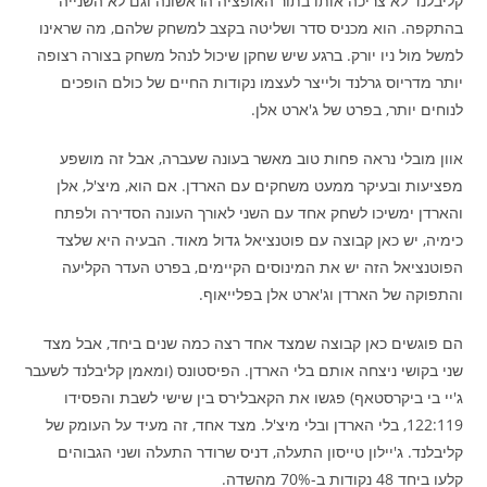
קליבלנד לא צריכה אותו בתור האופציה הראשונה וגם לא השנייה
בהתקפה. הוא מכניס סדר ושליטה בקצב למשחק שלהם, מה שראינו
למשל מול ניו יורק. ברגע שיש שחקן שיכול לנהל משחק בצורה רצופה
יותר מדריוס גרלנד ולייצר לעצמו נקודות החיים של כולם הופכים
לנוחים יותר, בפרט של ג'ארט אלן.
אוון מובלי נראה פחות טוב מאשר בעונה שעברה, אבל זה מושפע
מפציעות ובעיקר ממעט משחקים עם הארדן. אם הוא, מיצ'ל, אלן
והארדן ימשיכו לשחק אחד עם השני לאורך העונה הסדירה ולפתח
כימיה, יש כאן קבוצה עם פוטנציאל גדול מאוד. הבעיה היא שלצד
הפוטנציאל הזה יש את המינוסים הקיימים, בפרט העדר הקליעה
והתפוקה של הארדן וג'ארט אלן בפלייאוף.
הם פוגשים כאן קבוצה שמצד אחד רצה כמה שנים ביחד, אבל מצד
שני בקושי ניצחה אותם בלי הארדן. הפיסטונס (ומאמן קליבלנד לשעבר
ג'יי בי ביקרסטאף) פגשו את הקאבלירס בין שישי לשבת והפסידו
122:119, בלי הארדן ובלי מיצ'ל. מצד אחד, זה מעיד על העומק של
קליבלנד. ג'יילון טייסון התעלה, דניס שרודר התעלה ושני הגבוהים
קלעו ביחד 48 נקודות ב-70% מהשדה.