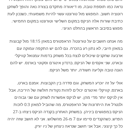
נראה כמו תוספת טובה, מו דיאוורה מתקדם בצורה נאה והופך לשחקן
רוטציה חשוב. המפגש מול טורונטו עשוי להיות משמעותי, כשנכון לעת
כתיבת שורות אלה הניקס במקום השלישי וטורונטו במקום החמישי.
מפגש בסיבוב הראשון בהחלט הגיוני.
מה אנחנו חושבים על טורונטו? הראפטורס במאזן 18:15 מול קבוצות
במאזן חיובי, לא נתון רע בהכרח. גם להם יש התקפה עמוקה עם
ארבעה שחקנים שיכולים לנצח בכל משחק בדמות עמנואל קוויקלי
ובארט, שני אקסים של הניקס, ברנדון אינגרם וסקוטי בארנס. יש להם
הגנה טובה וקליעה חשודה, יותר משל הניקס.
אולי על זה יוכרע המשחק, וגם סדרה בין הקבוצות. אמנם בארט,
בארנס, קוויקלי ואינגרם יכולים לזהות נקודות חולשה של היריבה, אבל
אין לניקס יותר מדי מהן. יש לניקס אפשרות לשחק עם שני גבוהים
ולנטרל את היתרונות של הראפטורס, מה שהוביל למאזן 0:3 לזכות
הניקס במפגשים ביניהן. במשחק האחרון בקנדה הניקס ניצחו ב-27
הפרש, כשהקנדים סיימו עם 7 מ-26 מהשלוש. אני לא חושב שזה יהיה
כל כך קיצוני, אבל אני חושב שנראה ניצחון של ניו יורק.