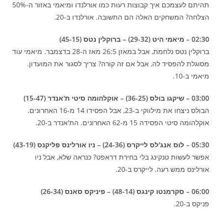
תהיתם לעצמכם איך קבוצות רעות כמו אורלנדו ומיאמי באזור ה-50%
הצלחה? המשחקים האלה הם התשובה. אורלנדו ב-20.
02:30 – מיאמי היט (29-32) – ברוקלין נטס (45-15)
ברוקלין נטס נלחמת, אבל במאזן 26:5 מאז ה-28 בדצמבר. מיאמי עוד
מסוגלת להפסיד לה, אבל אם זה קורה? צריך לסגור את המועדון.
מיאמי ב-10.
03:00 – שיקגו בולס (36-25) – אוקלהומה סיטי ת'אנדר (15-47)
הבולס ניצחו את מילווקי ב-23, אבל הפסידו 14 מ-16 האחרונים.
אוקלהומה סיטי הפסידה 15 מ-62 האחרונים. הת'אנדר ב-20.
05:30 – לוס אנג'לס לייקרס (24-36) – ניו אורלינס פליקנס (43-19)
אפשר לעשות טנקינג בלי בחירת דראפט? כנראה שלא, אבל ניו
אורלינס ממש רעה. לייקרס ב-20.
06:00 – סקרמנטו קינגס (48-14) – פיניקס סאנס (26-34)
פניקס ב-20.