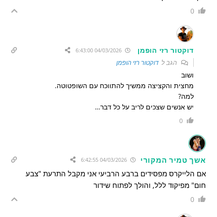
0
דוקטור רזי הופמן
04/03/2026 6:43:00
הגב ל
דוקטור רזי הופמן
ושוב
מחצית והקציצה ממשיך להתווכח עם השופטוטה.
למה?
יש אנשים שצכים לריב על כל דבר…
0
אשך טמיר המקורי
04/03/2026 6:42:55
אם הלייקרס מפסידים ברבע הרביעי אני מקבל התרעת "צבע
חום" מפיקוד ללל, והולך לפתוח שידור
0