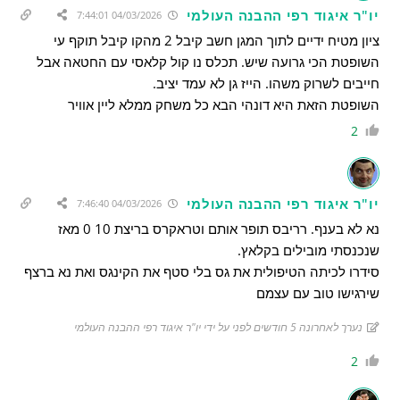
יו"ר איגוד רפי ההבנה העולמי
04/03/2026 7:44:01
ציון מטיח ידיים לתוך המגן חשב קיבל 2 מהקו קיבל תוקף עי
השופטת הכי גרועה שיש. תכלס נו קול קלאסי עם החטאה אבל
חייבים לשרוק משהו. הייז גן לא עמד יציב.
השופטת הזאת היא דונהי הבא כל משחק ממלא ליין אוויר
2
יו"ר איגוד רפי ההבנה העולמי
04/03/2026 7:46:40
נא לא בענף. רריבס תופר אותם וטראקרס בריצת 10 0 מאז
שנכנסתי מובילים בקלאץ.
סידרו לכיתה הטיפולית את גס בלי סטף את הקינגס ואת נא ברצף
שירגישו טוב עם עצמם
נערך לאחרונה 5 חודשים לפני על ידי יו"ר איגוד רפי ההבנה העולמי
2