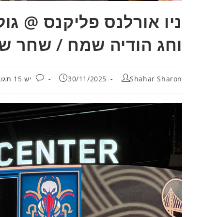
ניו אורלנס פליקנס @ גולד
וחג הודיה שמח / שחר שר
מחבר:
פורסם:
תגובות:
Shahar Sharon
30/11/2025
יש 15 תגובות