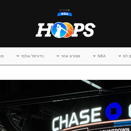
 לס
NBA
ספורט אחר
כדורסל עולמי
פו