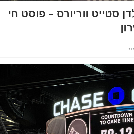
ן סטייט ווריורס – פוסט חי
ון