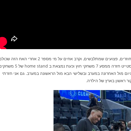
והערב גם למשחק שמרגיש כמו איחוד משפחתי של חג: אקסים שחוזרים, פצועים שמתלבשים, וקרב אחים על מי מספר 2 אחרי האח הזה שכ
יודעים שהוא ההכי! גם לי זו חזרה נעימה לצ׳ייס – אחרי שגולדן ססטייט חזרה ממסע 7 משחקי חוץ וכעת נמצאת ב home stand של 
ם מול האחרונה במערב ובשלישי הבא מול הראשונה במערב. גם אני חזרתי
ר ראשון בארץ של הילדה.