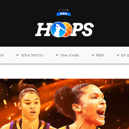
 לס
NBA
ספורט אחר
כדורסל עולמי
פו