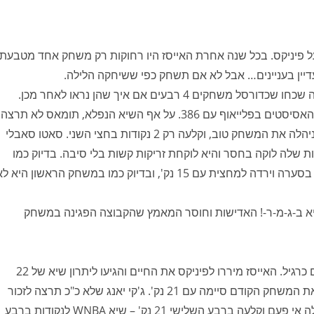
מרשים ביותר על פיניקס. בכל שנה אחרת האייסז היו רחוקות רק משחק אחד מטבעת
המרקורי הופיעו לרבע הראשון אותו ניצחו 24-27, אך כנראה שכחו שכדורסל משחקים 4 רבעים אם איך שהן נראו לאחר מכן.
אליסה תומאס עקפה את קורטני וונדרסלוט והפכה למלכת האסיסטים בפלייאוף עם 386. על אף השיא הנפלא, תומאס לא תרצה
לזכור את המשחק הזה; היא הסתבכה בבעיית עבירות, לא ניהלה את המשחק טוב, וקלעה רק 2 נקודות בחצי השני. סאטו סאבלי
2 ל-3), אולם קבלת ההחלטות שלה לוקה בחסר והיא לוקחת זריקות קשות בלי סיבה. בדיוק כמו
במשחק הראשון, גם הפעם פתחה קליה קופר את המשחק בסערה וירדה למחצית עם 15 נק', ובדיוק כמו במשחק הראשון היא 
א ב-ג-מ-ר-! האדישות וחוסר המאמץ שהקבוצה הפגינה במשחק
אצל אלופת 2023, שכבר התרגלה למעמדים הללו, העסקים כרגיל. האייסז מיררו לפיניקס את החיים והגיעו ליתרון שיא של 22
נקודות. וילסון התפוצצה בחצי הראשון עם 20 נק', אחרי שאת המשחק הקודם סיימה עם 21 נק'. ג'קי יאנג שלא כ"כ תרצה לזכור
את המשחק הראשון, נתנה את אחד המשחקים הטובים שלה אי פעם וקלעה ברבע השלישי 21 נק' – שיא WNBA לנקודות ברבע