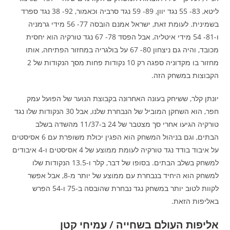
ליטא, 83- 55 נגד יוון, 89- 59 נגד סרביה וכאמור, 92- 38 נגד ספרד
בשמינית. לעומת זאת, ישראל אמנם הובסה 77- 56 מידי גרמניה
ו-81- 54 מידי איטליה, אבל הפסד 78- 67 נגד טורקיה הוא יחסית
מכובד, והיה גם ניצחון 80- 67 על בולגריה במחזור הפתיחה, אותו
מחזור בו מקדוניה ספגה רק 10 נקודות פחות מסך הנקודות של 2
הקבוצות במשחק הזה.
יונתן קלר, ששיחק בעונה האחרונה בקבוצת הנוער של הפועל עמק
חפר, הוא השחקן המוביל של הנבחרת שלנו, אבל 30 הנקודות שלו נגד
טורקיה הגיעו אחרי סך מצטבר של 24 ב-11/37 מהשדה בשלב
הבתים, וגם בניהול המשחק הוא הפגין יכולת משופרת עם 6 אסיסטים
על איבוד בודד נגד טורקיה לעומת ממוצע של 4 אסיסטים ו-4 איבודים
למשחק בשלב הבתים. בסופו של דבר, קלר ו-13.5 הנקודות שלו
למשחק הוא היחיד בנבחרת עם ממוצע של יותר מ-8, אבל אפשר
לקוות לטוב יותר במשחק נגד נבחרת שהובסה ב-75 ו-54 הפרש
באליפות הזאת.
אליפות העולם בשחייה / עמיחי קטן