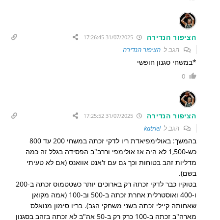
הציפור הנדירה
31/07/2025 17:26:45
הגב ל
הציפור הנדירה
*במשחי סגנון חופשי
0
הציפור הנדירה
31/07/2025 17:25:52
הגב ל
katriel
בהמשך: באולימפיאדת ריו לדקי זכתה במשחי 200 עד 800
כש-1,500 לא היה אז אולימפי וררב"ב הפסידה בגלל זה כמה
מדליות זהב בטוחות וכך גם עם ז'אנט אוואנס (אם לא טעיתי
בשם).
בטוקיו כבר לדקי זכתה רק בארוכים יותר כשטטמוס זכתה ב-200
ו-400 ואוסטרלית אחרת זכתה ב-500 וב-100 (אמה מקואן
שאחותה קיילי זכתה בשני משחקי הגב). בריו סימון מנואלס
מארה"ב זכתה ב-100 כרק רק ב-50 אה"ב לא זכתה בזהב בסגנון