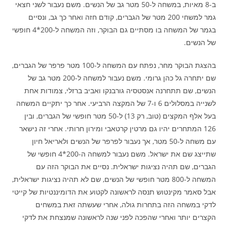
ב-8 מאיות, במשחה ל-50 מטר גב של הנשים. משם נעבור לשני חצאי
גמר למשחי 200 מטר של הגברים, קודם חזה ואחר כך גב, ונסיים
בגמר של המשחה בו מסתיים גם הבוקר, וזה המשחה ל-200*4 חופשי
של הנשים.
בהצגת הבוקר מחר, נפתח עם המשחה ל-100 מטר פרפר של הגברים,
שם יתחרה גל כהן גרומי. משם נעבור למשחה ל-200 מטר גב של
הנשים, שם תתחרנה אנסטסיה גורבנקו ואביב ברזלי, צמודות אחת
לשנייה במסלולים 6 ו-7 של המקצה הרביעי. אחר כך יתקיים המשחה
בעל אלף המקצים (טוב, רק 13) ל-50 מטר חופשי של הגברים, ובין
126 המתחרים יהיו גם מרטין קרטאבי ומירון חרותי. אחרי זה נישאר
עם משחה ל-50 מטר, אך נעבור לפרפר של הנשים ולאריאל חיון
שתייצג שם את ישראל. משם נעבור למשחה ה-200*4 חופשי של
הגברים, שם תהיה נציגות ישראלית. נסיים את הבוקר הזה עם
המשחה ל-800 מטר חופשי של הנשים, שם לא תהיה נציגות ישראלית,
אבל סאמר מקינטוש תנסה לראשונה לקטוע את הדומיננטיות של קייטי
לדקי במשחה הזה בתחרות גולה, אחרי שעשתה זאת במשחים
הקצרים יותר ואחרי שהפכה לפני שנה לראשונה שמנצחת את לדקי