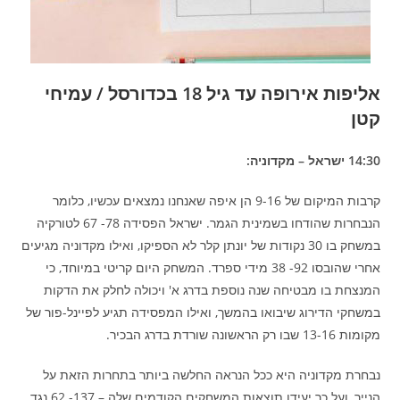
אליפות אירופה עד גיל 18 בכדורסל / עמיחי
קטן
14:30 ישראל – מקדוניה:
קרבות המיקום של 9-16 הן איפה שאנחנו נמצאים עכשיו, כלומר
הנבחרות שהודחו בשמינית הגמר. ישראל הפסידה 78- 67 לטורקיה
במשחק בו 30 נקודות של יונתן קלר לא הספיקו, ואילו מקדוניה מגיעים
אחרי שהובסו 92- 38 מידי ספרד. המשחק היום קריטי במיוחד, כי
המנצחת בו מבטיחה שנה נוספת בדרג א' ויכולה לחלק את הדקות
במשחקי הדירוג שיבואו בהמשך, ואילו המפסידה תגיע לפיינל-פור של
מקומות 13-16 שבו רק הראשונה שורדת בדרג הבכיר.
נבחרת מקדוניה היא ככל הנראה החלשה ביותר בתחרות הזאת על
הנייר, ועל כך יעידו תוצאות המשחקים הקודמים שלה – 137- 62 נגד