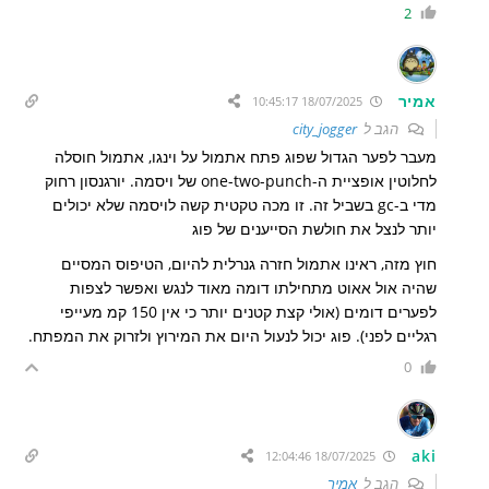
2
אמיר
18/07/2025 10:45:17
הגב ל
city_jogger
מעבר לפער הגדול שפוג פתח אתמול על וינגו, אתמול חוסלה
לחלוטין אופציית ה-one-two-punch של ויסמה. יורגנסון רחוק
מדי ב-gc בשביל זה. זו מכה טקטית קשה לויסמה שלא יכולים
יותר לנצל את חולשת הסייענים של פוג
חוץ מזה, ראינו אתמול חזרה גנרלית להיום, הטיפוס המסיים
שהיה אול אאוט מתחילתו דומה מאוד לנגש ואפשר לצפות
לפערים דומים (אולי קצת קטנים יותר כי אין 150 קמ מעייפי
רגליים לפני). פוג יכול לנעול היום את המירוץ ולזרוק את המפתח.
0
aki
18/07/2025 12:04:46
הגב ל
אמיר