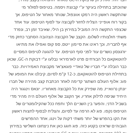
שהוכתב בתחילה בעיקר ע"י קבוצת ויסמה. בטיפוס לסולור מי
שהתקשה ראשון היה רמקו אוונפול, שנותר מאחור על הטיפוס, אך
בקור רוח אופייני הצליח לחזור לקבוצה עד לסוף הטיפוס. עוד אחד
שכצפוי התקשה היה המוביל במירוץ בן הילי, שאיבד זמן רב, ונפרד
משתי חולצותיו לשלום. הקצב של הקבוצה הצהובה הסתבר כחזק מדי
אף לחבריה, וכך ראינו את סיימון ייטס, ספ קוס ואפילו את מתיאו
יורגונסון נושרים עוד לפני סוף הטיפוס. עד להגעה לטיפוס המסיים
להוטאקאם כל הבורחים פרט לארמיראי נבלעו ע"י דבוקת ה-GC, שכאן
כבר הובלה ע"י חבריו של טאדיי פוגאצ'אר מקבוצת האמירויות. כבר
בתחילת הטיפוס להוטאקאם, כ-12 ק"מ לסיום, קיבלנו את המופע של
פוג: אלוף העולם השתגר קדימה לאחר הכתבת קצב מהירה של חברו
יונתן נרוואייז, מה שפירק את כל הקבוצה מאחוריו. יונאס וינגגור היה
היחיד שניסה לדלוק אחריו, אך הקצב של אלוף העולם היה מהיר מדי
בשביל הדני, והפער בין השניים הלך ותפח ככל שהקילומטרים של
הטיפוס נקפו. פוג לא הרפה עד לסיום, והצליח לבסוף לחצות ראשון
את הקו בהפרש של יותר משתי דקות על וינגו, אחד ההפרשים
הגבוהים שראינו בקטע כזה. פוג חוגג כאן את ניצחונו השלישי במירוץ