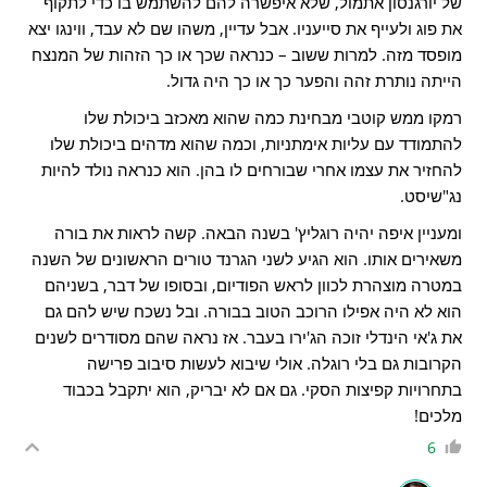
של יורגנסון אתמול, שלא איפשרה להם להשתמש בו כדי לתקוף
את פוג ולעייף את סייעניו. אבל עדיין, משהו שם לא עבד, ווינגו יצא
מופסד מזה. למרות ששוב – כנראה שכך או כך הזהות של המנצח
הייתה נותרת זהה והפער כך או כך היה גדול.
רמקו ממש קוטבי מבחינת כמה שהוא מאכזב ביכולת שלו
להתמודד עם עליות אימתניות, וכמה שהוא מדהים ביכולת שלו
להחזיר את עצמו אחרי שבורחים לו בהן. הוא כנראה נולד להיות
נג"שיסט.
ומעניין איפה יהיה רוגליץ' בשנה הבאה. קשה לראות את בורה
משאירים אותו. הוא הגיע לשני הגרנד טורים הראשונים של השנה
במטרה מוצהרת לכוון לראש הפודיום, ובסופו של דבר, בשניהם
הוא לא היה אפילו הרוכב הטוב בבורה. ובל נשכח שיש להם גם
את ג'אי הינדלי זוכה הג'ירו בעבר. אז נראה שהם מסודרים לשנים
הקרובות גם בלי רוגלה. אולי שיבוא לעשות סיבוב פרישה
בתחרויות קפיצות הסקי. גם אם לא יבריק, הוא יתקבל בכבוד
מלכים!
6