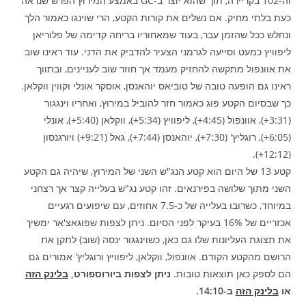
וה-102 בקריירה, תוך שהוא יוצר ב-GC באמצע המירוץ הפרש שנראה
כעת בלתי מחיק. אם נשלים את קורות הקטע, הרי שוינגו כאמור הלך
ונחלש ככל שהזמן עבר, בעוד שמאחוריו בריחה קדימה של פלוריאן
ליפוויץ כמעט וסייעה לגרמני הצעיר להדביק את הדני. עוד ראינו שוב
את אוונפול מתקשה להחזיק מעמד אך חוזר שוב לעניינים, ובתווך
ראינו גם הופעה טובה של טוביאס יוהאנסן, אוסקר אונלי וקווין ווקלאן.
כך שבסיום הקטע פוג כאמור חזר להוביל במירוץ, ואחריו וינגגור
(3:31+), אוונפול (4:45+), ליפוויץ (5:34+), ווקלאן (5:40+), אונלי
(6:05+), רוגליץ' (7:30+), יוהאנסן (7:44+), גאל (9:21+) ויורגנסון
(12:12+).
קטע 13 של היום הוא קטע הנג"ש השני של המירוץ, שיהיה גם הקטע
השני מתוך שלושה בפירנאים. זהו קטע נג"ש בעלייה קצר אך רצחני
במיוחד, כשרובו בעלייה של כ-7.5 אחוזים, עם שיפועים רגעיים
אכזריים של 16% בעיקר לפני הסיום. ניתן לצפות שפוגאצ'אר ימשיך
את תצוגת העליונות שלו גם כאן, כשוינגגור ינסה (שוב) לתקן את
הרושם מהקטע הקודם. אוונפול, ווקלאן, ליפוויץ ורוגליץ' אמורים גם
הם לספק כאן תוצאות טובות.
ניתן לצפות ביורוספורט,
בלינק הזה
או
בלינק הזה
ב-14:10.