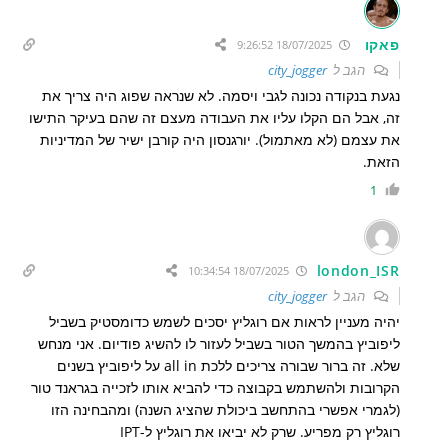
פאקו
18/07/2025 9:26:52
הגב ל
city_jogger
נגעת בנקודה נכונה לגבי ויסמה. לא שנראה שפוג היה צריך את
זה, אבל הם הקלו עליו את העבודה מעצם זה שהם בעיקר התישו
את עצמם (לא מאתמול). יורגנסון היה קורבן ישיר של המדיניות
הזאת.
1
london_ISR
18/07/2025 10:34:54
הגב ל
city_jogger
יהיה מעניין לראות אם רוגליץ יסכים לשמש כדומסטיק בשביל
ליפוביץ בהמשך הטור בשביל לעזור לו להשיג פודיום. אני מנחש
שלא. זה ברור שבורה צריכים ללכת all in על ליפוביץ בשנים
הקרובות ולהשתמש בקבוצה כדי להביא אותו לזכייה בגראנד טור
(לגמרי אפשרי בהתחשב ביכולת שהציג השנה) ומהבחינה הזו
רוגליץ רק מפריע. שרק לא יביאו את רוגליץ ל-IPT