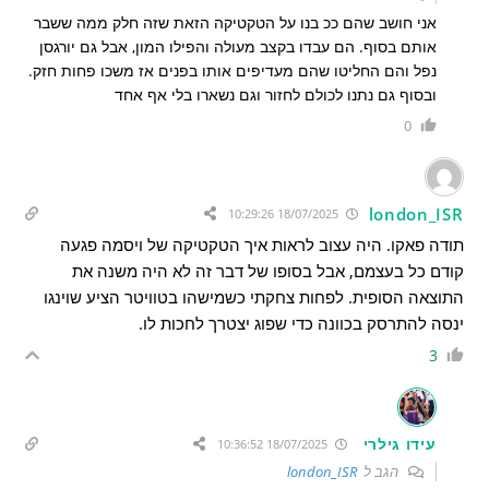
אני חושב שהם ככ בנו על הטקטיקה הזאת שזה חלק ממה ששבר
אותם בסוף. הם עבדו בקצב מעולה והפילו המון, אבל גם יורגסן
נפל והם החליטו שהם מעדיפים אותו בפנים אז משכו פחות חזק.
ובסוף גם נתנו לכולם לחזור וגם נשארו בלי אף אחד
0
london_ISR
18/07/2025 10:29:26
תודה פאקו. היה עצוב לראות איך הטקטיקה של ויסמה פגעה
קודם כל בעצמם, אבל בסופו של דבר זה לא היה משנה את
התוצאה הסופית. לפחות צחקתי כשמישהו בטוויטר הציע שוינגו
ינסה להתרסק בכוונה כדי שפוג יצטרך לחכות לו.
3
עידו גילרי
18/07/2025 10:36:52
הגב ל
london_ISR