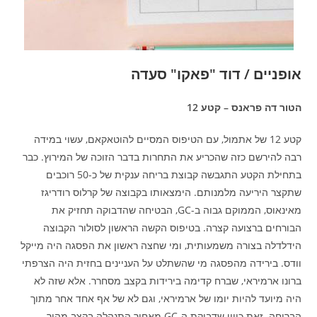
אופניים / דוד "פאקו" סעדה
הטור דה פראנס – קטע 12
קטע 12 של אתמול, עם הטיפוס המסיים להוטאקאם, עשוי במידה
רבה להירשם כזה שהכריע את התחרות בדבר הזוכה של המירוץ. כבר
בתחילת הקטע התגבשה קבוצת בריחה ענקית של כ-50 רוכבים
שתקצר היריעה מלמנותם. הימצאותו בקבוצה של קרלוס רודריגז
מאינאוס, הממוקם גבוה ב-GC, הבטיחה שהדבוקה תחזיק את
הבורחים ברצועה קצרה. בטיפוס הקשה הראשון לסולור הקבוצה
הידלדלה בצורה משמעותית, ומי שחצה ראשון את הפסגה היה מייקל
וודס. בירידה מהפסגה מי שהשתלט על העניינים בחזית היה הצרפתי
ברונו ארמיראי, שברח קדימה בירידות בקצב מסחרר. אלא שזה לא
היה מיועד להיות יומו של ארמיראי, וגם לא של אף אחד אחר מתוך
הבריחה. זאת כיוון שדבוקת ה-GC מאחור התנהלה בקצב מהיר,