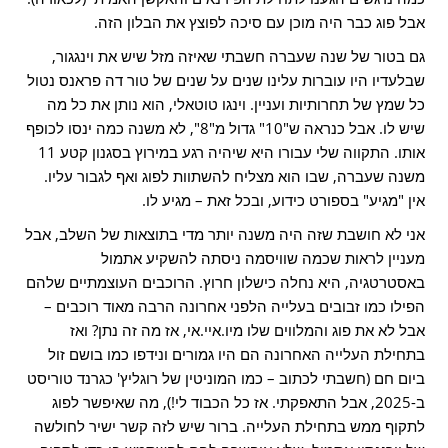
אבל פוג כבר היה מוכן עם סיכה לפוצץ את הבלון הזה.
גם בטור של שנה שעברה חשבתי שאיזה מזל שיש את וינגגור,
שבלעדיו היו עוברות עלינו שנים על שנים של טור דה פראנס נטול
כל שמץ של תחרותיות ועניין. וינגו טוטאלי, הוא נותן את כל מה
שיש לו. אבל כנראה ש"10" גדול מ"8", לא משנה כמה ינסו לכופף
אותו. התקווה שלי עבורו היא שיהיה רגע במירוץ בסגנון קטע 11
משנה שעברה, שבו הוא מצליח להשתוות לפוג ואף לגבור עליו.
אין "מגיע" בספורט כידוע, ובכל זאת – מגיע לו.
אני לא חושבת שזה היה משנה יותר מדי בתוצאות של השלב, אבל
מעניין לראות שכמה שוויסמה ניסתה להשקיע אתמול
באסטרטגיה, היא נחלה כישלון חרוץ. הרוכבים העוצמתיים שלהם
הפילו כמו זבובים בעלייה הלפני אחרונה הרבה מאוד רוכבים –
אבל לא את פוג והמלווים שלו מיו.איי.אי, אז מה זה נתן? ואז
בתחילת העלייה האחרונה הם היו גמורים ונידפו כמו בושם זול
ביום חם (חשבתי לכתוב – כמו המוניטין של רוגליץ' כגרנד טוריסט
ב-2025, אבל התאפקתי. אז כל הכבוד לי!), מה שאיפשר לפוג
לתקוף ממש בתחילת העלייה. ברור שיש לזה קשר ישיר לחולשה