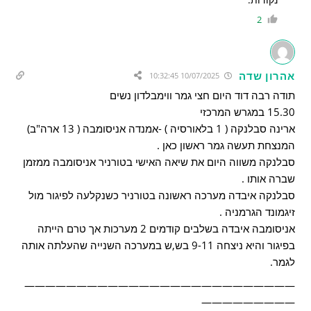
2
אהרון שדה
10/07/2025 10:32:45
תודה רבה דוד היום חצי גמר ווימבלדון נשים
15.30 במגרש המרכזי
ארינה סבלנקה ( 1 בלאורסיה ) -אמנדה אניסומבה ( 13 ארה"ב)
המנצחת תעשה גמר ראשון כאן .
סבלנקה משווה היום את שיאה האישי בטורניר אניסומבה ממזמן
שברה אותו .
סבלנקה איבדה מערכה ראשונה בטורניר כשנקלעה לפיגור מול
זיגמונד הגרמניה .
אניסומבה איבדה בשלבים קודמים 2 מערכות אך טרם הייתה
בפיגור והיא ניצחה 9-11 בש,ש במערכה השנייה שהעלתה אותה
לגמר.
——————————————————————————
—————————