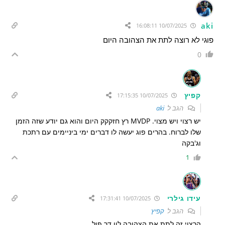
aki
10/07/2025 16:08:11
פוגי לא רוצה לתת את הצהובה היום
0
קפיץ
10/07/2025 17:15:35
הגב ל
aki
יש רצוי ויש מצוי. MVDP רץ חזקקק היום והוא גם יודע שזה הזמן
שלו לברוח. בהרים פוג יעשה לו דברים ימי ביניימים עם רתכת
וג'בקה
1
עידו גילרי
10/07/2025 17:31:41
הגב ל
קפיץ
הרצוי זה לתת את הצהובה לון דר פול…