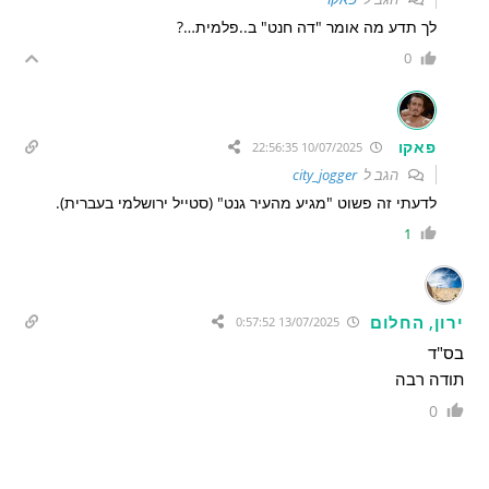
לך תדע מה אומר "דה חנט" ב..פלמית…?
0
פאקו
10/07/2025 22:56:35
הגב ל
city_jogger
לדעתי זה פשוט "מגיע מהעיר גנט" (סטייל ירושלמי בעברית).
1
ירון, החלום
13/07/2025 0:57:52
בס"ד
תודה רבה
0