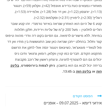
מאחוריו נמצאים כעת בדירוג אוונפול (42+), ווקלאן (59+), וינגגור
(1:13+), יורגנסון (1:22+), ואן דר פול (1:28+), אלמיידה (1:53+),
רוגליץ' (2:30+), ליפוויץ (2:31+) וסקלמוס (2:32+).
קטע 6 של היום הוא האחרון שנראה באיזור נורמנדי. זהו קטע שובר
רגליים לחלוטין – מעל 200 ק"מ של עליות וירידות, חלקן תלולות
במיוחד, ללא מישורים לרפואה. גם הסיום בקוט דה וודרי מהווה טיפוס
קצר ותלול. בהחלט ייתכן שנראה כאן שוב התגוששות בין מתיו ואן דר
פול לטאדיי פוגאצ'אר, כשיונאס וינגגור ינסה אולי לתקן את הרושם
מהקטע הקודם. חברים כמו קווין ווקלאן, רומאן גרגואר ותיבו ניס
יכולים גם הם להצטרף לחגיגה, וניצחון ראשון של רוכב מקבוצת
בריחה יכול לבוא גם הוא בחשבון.
ניתן לצפות ביורוספורט,
בלינק
הזה
או
בלינק הזה
ב-13:45.
לקרוא
הפוסט הקודם
מאמרים
אירועי דיומא – 09.07.2025 – אופניים
נוספים