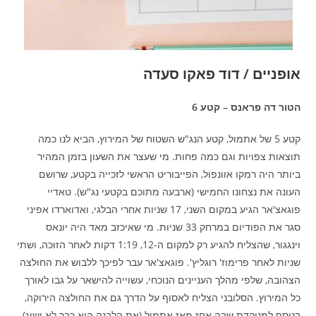
אופניים / דוד פאקו סעדה
הטור דה פראנס – קטע 6
קטע 5 של אתמול, קטע הנג"ש השטוח של המירוץ, הביא לנו כמה
תוצאות צפויות וגם כמה פחות. מי שעצר את השעון בזמן המהיר
ביותר היה רמקו אוונפול, הפייבוריט הראשי לזכייה בקטע, שרושם
העונה את נצחונו החמישי (ארבעה מתוכם בקטעי נג"ש). טאדיי
פוגאצ'אר הגיע במקום השני, 17 שניות אחרי הבלגי, ואדוארדו אפיני
סגר את הפודיום במרחק 33 שניות. מי שאיכזב מאד היה יונאס
וינגגור, שהצליח להגיע רק למקום ה-12, 1:19 דקות לאחר הזוכה, ושתי
שניות לאחר פרימוז' רוגליץ'. פוגאצ'אר עבר לפיכך ללבוש את החולצה
הצהובה, שלפי מהלך העניינים הנוכחי, עשוייה להישאר על גבו לאורך
כל המירוץ. הסלובני הצליח לאסוף על הדרך גם את החולצה הירוקה,
בנוסף למנוקדת שבה אחז מאז אתמול (את הלבנה הוא כבר לא ישיג).