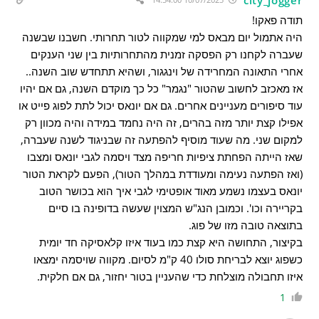
תודה פאקו!
היה אתמול יום מבאס למי שמקווה לטור תחרותי. חשבנו שבשנה
שעברה לקחנו רק הפסקה זמנית מהתחרותיות בין שני הענקים
אחרי התאונה המחרידה של וינגגור, ושהיא תתחדש שוב השנה..
אז מאכזב לחשוב שהטור "נגמר" כל כך מוקדם השנה, גם אם יהיו
עוד סיפורים מעניינים אחרים. גם אם יונאס יכול לתת לפוג פייט או
אפילו קצת יותר מזה בהרים, זה היה נחמד במידה והיה מכוון רק
למקום שני. מה שעוד מוסיף להפתעה זה שבניגוד לשנה שעברה,
שאז הייתה הפחתת ציפיות חריפה מצד ויסמה לגבי יונאס ומצבו
(ואז הפתעה נעימה ומעודדת במהלך הטור), הפעם לקראת הטור
יונאס בעצמו נשמע מאוד אופטימי לגבי איך הוא בכושר הטוב
בקריירה וכו'. וכמובן הנג"ש המצוין שעשה בדופינה בו סיים
בתוצאה טובה מזו של פוג.
בקיצור, התחושה היא קצת כמו בעוד איזו קלאסיקה חד יומית
כשפוג יוצא לבריחת סולו 40 ק"מ לסיום. מקווה שויסמה ימצאו
איזו תחבולה מוצלחת כדי שהעניין בטור יחזור, גם אם חלקית.
1