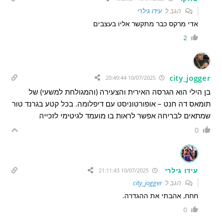
הגב ל
עידו גילרי
אדי מרקס כבר מתקשר אליו בעצבים
2
city_jogger
10/07/2025 20:49:44
בן הילי הוא הגרסה האירית והצעירה (והמגולחת למשעי) של
תומאס דה חנט – אופורטוניסט עם דיפלומה. בכל קטע בגרנד טור
שמתאים לבריחה אפשר לראות בו מועמד לגיטימי לזכייה
0
עידו גילרי
10/07/2025 21:11:43
הגב ל
city_jogger
חחח, אהבתי את ההגדרה.
0