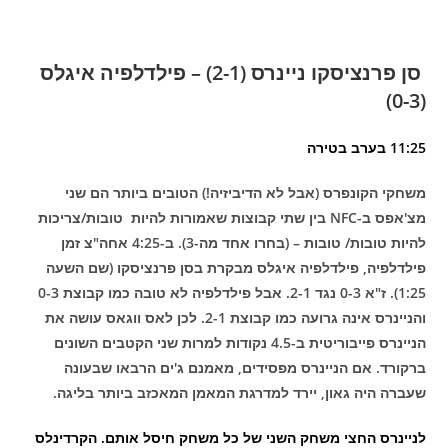
סן פרנציסקו ניינרס (2-1) – פילדלפיה איגלס
(0-3)
11:25 בערב בטירה
משחקי הקונפרס (אבל לא הדיביזיה!) הטובים ביותר הם שני
מצ'אפס ב-
NFC
בין שתי קבוצות שאמורות להיות טובות/צריכות
להיות טובות/ טובות – (בחרו אחד מה-3).
ב-4:25 אחה"צ זמן
פילדלפיה, פילדלפיה איגלס מבקרת בסן פרנציסקו (שם השעה
1:25). ז"א 0-3 נגד 2-1. אבל פילדלפיה לא טובה כמו קבוצת 0-3
והניינרס אינה גרועה כמו קבוצת 2-1. לכן לאס ווגאס עושה את
הניינרס פייבוריטית ב-4.5 נקודות למרות שני הקטבים השונים
ברקורד. אם הניינרס מפסידים, מאמנם ג'ים הרבאו שבעונה
שעברה היה גאון, יירד למדרגת המאמן המאכזב ביותר בליגה.
לניינרס החצי משחק השני של כל משחק חיסל אותם. הקרדינלס