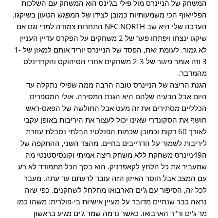
המשחק של הניינרס מול פילי בג'ינס הוא המשחק עם השלכות
הפלייאוף הכי משמעותיות כמובן לצידו של המפגש הטעון בשיקגו.
הערכה שלי היא שב NFC NORTH התחרות צמודה למדי וגם אם
שיקגו ינצחו ויפתחו פער של 2 משחקים על הפקרס עדיין העניין
לא גמור. לעומת זאת, הפסד של הניינרס יוריד אותם למאזן של 1-
3 וזה אומר פיגור של 2-3 משחקים אחרי הסיהוקס והקרדינלס
מהמדבר.
הגנת הריצה של הניינרס טובה הרבה ממה שפילי נתקלה עד
היום אבל הבעיה שלהם היא הגנת המסירה. אולי המספרים
הכלליים מסתירים את זה מעט אבל החולשה של הפאס-ראש
חושף את הסקונדרי שאינו יכול לעצור את היריבות באופן עקבי
לאורך 60 דקות וכמובן שכמות הפנלטיז הבלתי נסבלת עוזרת
ליריבות לשמור על הדרייבים בחיים. מהצד השני, ההתקפה של
ה49ניינרס משחקת ללא משחק ריצה אמיתי וקונסיסטנטי מה
שמעביר את כל הלחץ לקאפרניק. הוא בסך הכל מתמודד לא רע
עם המצב אבל חוסר האיזון הזה עובד לרעתם עד עתה. מעבר
לכל זה, הסיפור עם ג'ים הארבואו מחלחל לשחקנים. כפי שזה
נראה כבר שנתיים מדובר על מעיין אישיות בי-פולרית: משהו כמו
מר ג'ים וד"ר הארבואו. כאשר נדמה שמר ג'ים מגיע בראשון