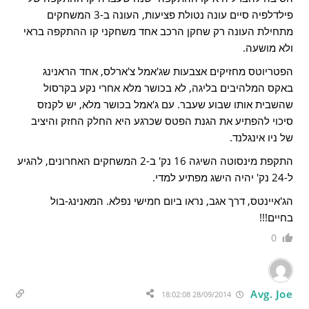
פילדלפיה סיים עונה נטולת פציעות, העונה ב-3 המשחקים
מתחילת העונה רק שחקן הרכב אחד משחקני קו ההתקפה בראי
ולא מושעה.
הפטריוטס מחזיקים אצבעות שג'אמל צ'ארלס, אחד הראנינג
באקס המלהיבים בליגה, לא בכושר מלא אחרי נקע בקרסול
שהשבית אותו שבוע שעבר. עם ג'אמל בכושר מלא, יש לקנזס
סיכוי להפתיע את הגנת הפטס שכרגע היא החלק החזק והיציב
של ניו אינגלנד.
התקפת מינסוטה השיגה 16 נק' ב-2 המשחקים האחרונים, להגיע
ל-24 נק' יהיה הישג מפתיע למדי.
הג'איינטס, דרך אגב, נראו ביום חמישי נפלא. המאנינג-בול
בחיים!!!
0
Avg. Joe
28/09/2014 18:02:08