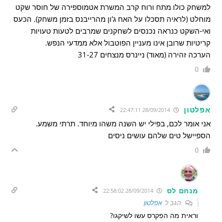
למשחק כולו מתח ורוח קרב המשרת אטמוספירה של חוסר שקט
מוחלט (לראיה תסכלו על האח ג'ון מהרייבנס בזמן משחק). הכעס
ואי-השקט כנראה נכנסים לשחקנים שמרבים לטעות טעויות
קריטיות שרובן אינו מעניין הפוטבול אלא ממדעי הנפש.
הערכה זהירה (מאוד) ניינרס מנצחים 31-27
0
אפלטון
28/09/2014 22:47:11
אני אומר לכם, בפילי יש השנה משהו מיוחד. תרתי משמע.
הספיישל טים שלהם עושים ניסים
0
מנחם לס
28/09/2014 22:58:02
הגב ל
אפלטון
וראית מה הפקרס עשו לשיקגו?