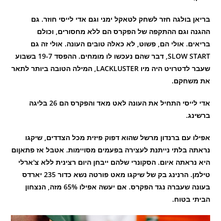
בריאן בולגה חזר לשחק לטאקל ימני וגם אדי לייסי חוזר. גם
ההגנה וגם ההתקפה של הפקרס הם ללא מחסורים, וכולם
בריאים. אולי הם, פשוט, לא כאלה טובים העונה. אולי זה גם
SLOW START, דבר שהם נעכשו לו מומחים. ההפסד 19-7 בשבוע
שעבר לדטרויט היה מיו LACKLUSTER, המילה הטובה ביותר לתאר
את משחקם.
אדי לייסי התחיל את העונה לאט מאד והפקרס הם 26 בליגה
ברשינג.
אפילו עם ברנדון מרשל שהוא דפוק פיזית מכל הצדדים, שיקגו
נראתה בלתי נייתנת לעצירה בפעמים מסויימות. אטבל אז פתאןום
היא נראתה איום. הסקונרי שלהם ייבחן היום רצינית ללא צ'ארלי
טילמן. הרנינג בק של שיקגו מאט פורטה נשא כדור 235 יארדס
בעונה שעברה נגד הפקרס. אם יעשה אפילו 65% מזה, הנצחון
הביתי בטוח.