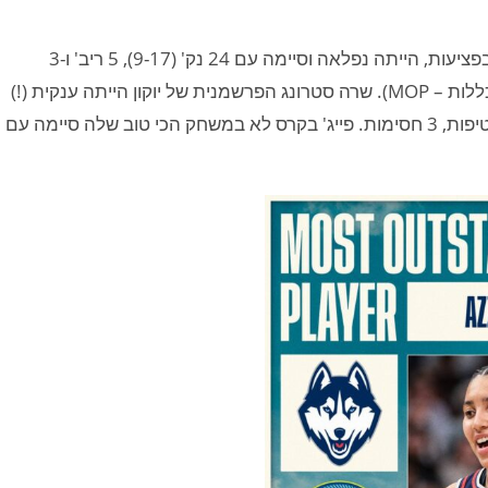
אזי פאד שרוב קריירת המכללות שלה עד כה הסתכמה בפציעות, הייתה נפלאה וסיימה עם 24 נק' (9-17), 5 ריב' ו-3
חטיפות. פאד נבחרה ל-MVP (או כמו שקוראים לזה במכללות – MOP). שרה סטרונג הפרשמנית של יוקון הייתה ענקית (!)
וסיימה גם היא עם 24 נק' (10-15), 15 ריב', 5 אס', 2 חטיפות, 3 חסימות. פייג' בקרס לא במשחק הכי טוב שלה סיימה עם