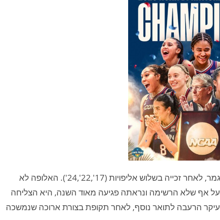
דרום קרוליינה ודון סטיילי מפסידות לראשונה במשחק הגמר, לאחר זכייה בשלוש אליפויות (17',22',24'). האלופה לא
. על אף שלא הרשימה ונראתה פגיעה מאוד השנה, היא הצליחה
בעיקר הרעבה לתואר נוסף, לאחר תקופת בצורת ארוכה שנמשכה