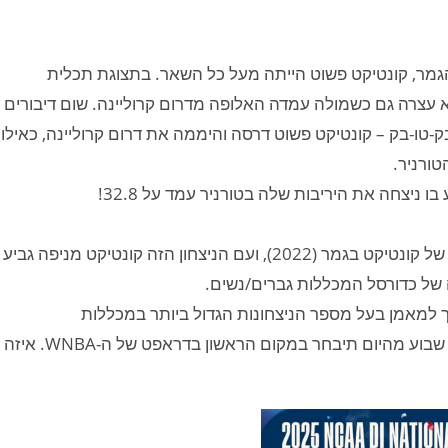
מר, קונטיקט פשוט הייתה מעל כל השאר. בתצוגת תכלית
א עצרה גם כשמולה עמדה האלופה מדרום קרוליינה. שום דיבורים
-טו-בק – קונטיקט פשוט דרסה והיממה את דרום קרוליינה, כאילו
טורניר.
ניצחה את היריבות שלה בטורניר עמד על 32.8!
יוקון נקמה בדרום קרוליינה שאחראית על הפסדה היחיד של קונטיקט בגמר (2022), ועם הניצחון הזה קונטיקט מניפה גביע
 העונה הפך למאמן בעל מספר הניצחונות הגדול ביותר במכללות
(גברים/נשים). אליפות ראשונה לפייג' בקרס שבדיוק עוד שבוע מהיום תיבחר במקום הראשון בדראפט של ה-WNBA. איזה