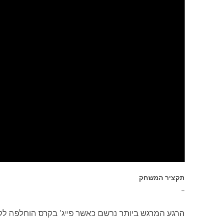
תקציר המשחק
–
הרגע המרגש ביותר נרשם כאשר פייג' בקרס הוחלפה ל