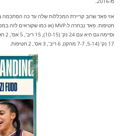
מ-2016.
17 נק' (5-14, 7-7 מהקו), 6 ריב', 3 אס', 2 חטיפות.