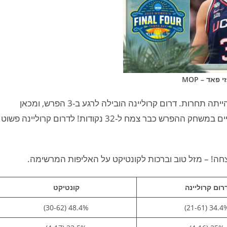
י פאד – MOP
אין כ"כ צורך או סיבה לעשות "סיכום משחק", פשוט לא הייתה תחרות. דרום קרוליינה הובילה לרגע ב-3 הפרש, ומכאן
והלאה קונטיקט החלה ללחוץ על הגז, כאשר בשלב מסויים במשחק ההפרש כבר צמח ל-32 נקודות! לדרום קרוליינה פשוט
יצחה! – מזל טוב וברכות לקונטיקט על האליפות המרשימה.
רום קרוליינה
קונטיקט
48.4% (30-62)
34.4% (21-6