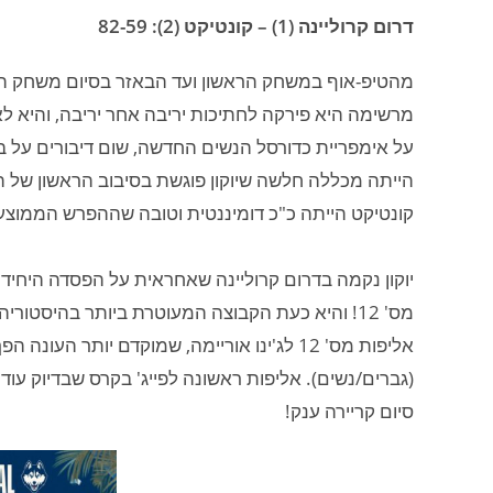
דרום קרוליינה (1) – קונטיקט (2): 82-59
מהטיפ-אוף במשחק הראשון ועד הבאזר בסיום משחק הג
מרשימה היא פירקה לחתיכות יריבה אחר יריבה, והיא ל
על אימפריית כדורסל הנשים החדשה, שום דיבורים על בק
הייתה מכללה חלשה שיוקון פוגשת בסיבוב הראשון של ה
קונטיקט הייתה כ"כ דומיננטית וטובה שההפרש הממוצע בו 
מס' 12! והיא כעת הקבוצה המעוטרת ביותר בהיסטוריה של כדורסל המכללות גברים/נשים.
אליפות מס' 12 לג'ינו אוריימה, שמוקדם יותר
סיום קריירה ענק!