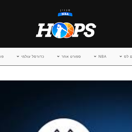
 לס
NBA
ספורט אחר
כדורסל עולמי
פו